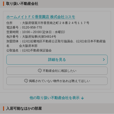
取り扱い不動産会社
ホームメイトＦＣ香里園店 株式会社コスモ
住所
：大阪府寝屋川市香里南之町２８番２４号１１７号
電話番号
：0120-958-770
営業時間
：10:00～20:00（定休日：水曜日）
免許番号
：大阪府知事(4)第54814号
加盟団体
：(公社)近畿地区不動産公正取引協議会、(公社)全日本不動産協
名
会大阪府本部
公取協名
：(公社)不動産保証協会
詳細を見る
不動産会社に相談したい
掲載されていない物件があれば教えてほしい
他の取り扱い不動産会社を表示
入居可能なほかの部屋