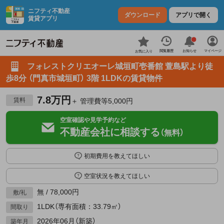
ニフティ不動産
ダウンロード
アプリで開く
賃貸アプリ
お知らせ
閲覧履歴
マイページ
お気に入り
フォレストクリエオーレ城垣町壱番館 萱島駅より徒
歩8分 （門真市城垣町） 3階 1LDKの賃貸物件
7.8万円
賃料
＋ 管理費等5,000円
空室確認や見学予約など
不動産会社に相談する
（無料）
初期費用を教えてほしい
空室状況を教えてほしい
無 / 78,000円
敷/礼
1LDK（専有面積：33.79㎡）
間取り
2026年06月（新築）
築年月