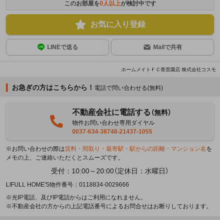
このお部屋を
0
人以上
が検討中です
お気に入り登録
LINEで送る
Mailで共有
ホームメイトＦＣ香里園店 株式会社コスモ
お急ぎの方はこちらから！
電話で問い合わせる(無料)
不動産会社に電話する
（無料）
物件お問い合わせ専用ダイヤル
0037-634-38748-21437-1055
※お問い合わせの際は
賃料・間取り・最寄駅・駅からの距離・マンション名
を
メモの上、ご連絡いただくとスムーズです。
受付：10:00～20:00（定休日：水曜日）
LIFULL HOME'S物件番号：0118834-0029666
※光IP電話、及びIP電話からはご利用になれません。
※不動産会社の方からの上記電話番号によるお問合せはお断りしております。