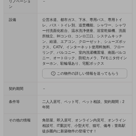
リノベーショ
－
ン
設備
公営水道、都市ガス、下水、専用バス、専用トイ
レ、バス・トイレ別、追焚機能、シャワー、シャワ
ー付洗面化粧台、温水洗浄便座、浴室乾燥機、洗面
所独立、IHコンロ、コンロ三口、システムキッチ
ン、給湯、エアコン、クローゼット、シューズボッ
クス、CATV、インターネット使用料無料、フロー
リング、バルコニー、室内洗濯機置場、南面バルコ
ニー、オートロック、防犯カメラ、TVモニタ付イン
ターホン、駐輪場あり、宅配ボックス
この物件の詳しい情報を送ってもらう
契約期間
－
条件等
二人入居可、ペット可、ペット相談、契約期間：2
年間
その他の情報
角部屋、即入居可、オンライン内見可、オンライン
相談可、IT重説可、小型犬可、猫可、備考：萱島駅
徒歩圏内に新築物件の登場です！