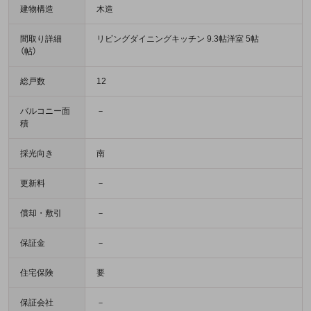
建物構造
木造
間取り詳細
リビングダイニングキッチン 9.3帖洋室 5帖
（帖）
総戸数
12
バルコニー面
－
積
採光向き
南
更新料
－
償却・敷引
－
保証金
－
住宅保険
要
保証会社
－