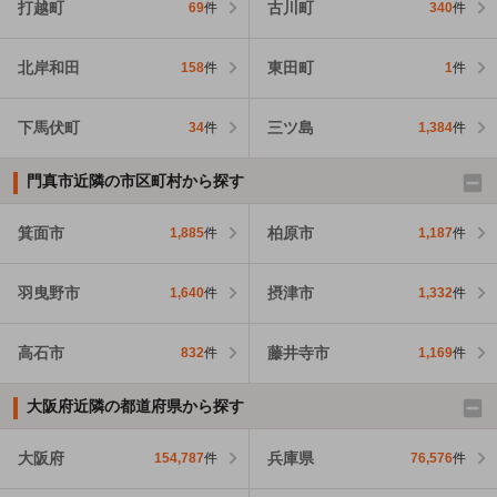
打越町
古川町
69
件
340
件
北岸和田
東田町
158
件
1
件
下馬伏町
三ツ島
34
件
1,384
件
門真市近隣の市区町村から探す
箕面市
柏原市
1,885
件
1,187
件
羽曳野市
摂津市
1,640
件
1,332
件
高石市
藤井寺市
832
件
1,169
件
大阪府近隣の都道府県から探す
大阪府
兵庫県
154,787
件
76,576
件