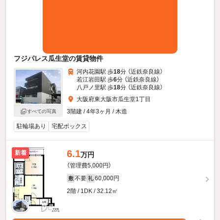
フジパレス瓜生堂の賃貸物件
河内花園駅 歩
18
分 （近鉄奈良線）
若江岩田駅 歩
6
分 （近鉄奈良線）
八戸ノ里駅 歩
18
分 （近鉄奈良線）
大阪府東大阪市瓜生堂1丁目
3階建 / 4年3ヶ月 / 木造
すべての写真
駐輪場あり
宅配ボックス
6.1
新着
万円
（管理費5,000円）
不要
60,000円
敷
礼
2階 / 1DK / 32.12㎡