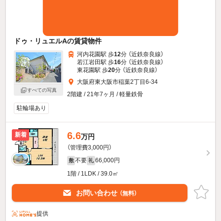
ドゥ・リュエルAの賃貸物件
河内花園駅 歩
12
分 （近鉄奈良線）
若江岩田駅 歩
16
分 （近鉄奈良線）
東花園駅 歩
20
分 （近鉄奈良線）
大阪府東大阪市稲葉2丁目6-34
すべての写真
2階建 / 21年7ヶ月 / 軽量鉄骨
駐輪場あり
6.6
新着
万円
（管理費3,000円）
不要
66,000円
敷
礼
1階 / 1LDK / 39.0㎡
お問い合わせ
（無料）
提供