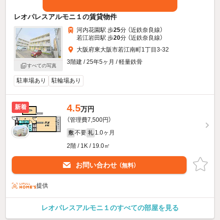
レオパレスアルモニ１の賃貸物件
河内花園駅 歩
25
分 （近鉄奈良線）
若江岩田駅 歩
20
分 （近鉄奈良線）
大阪府東大阪市若江南町1丁目3-32
3階建 / 25年5ヶ月 / 軽量鉄骨
すべての写真
駐車場あり
駐輪場あり
4.5
新着
万円
（管理費7,500円）
不要
1.0ヶ月
敷
礼
2階 / 1K / 19.0㎡
お問い合わせ
（無料）
提供
レオパレスアルモニ１のすべての部屋を見る