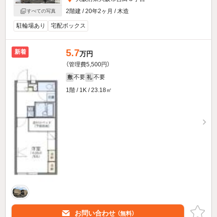
2階建 / 20年2ヶ月 / 木造
すべての写真
駐輪場あり
宅配ボックス
5.7
新着
万円
（管理費5,500円）
不要
不要
敷
礼
1階 / 1K / 23.18㎡
お問い合わせ
（無料）