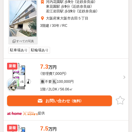
河内花園駅 歩
9
分 （近鉄奈良線）
東花園駅 歩
9
分 （近鉄奈良線）
若江岩田駅 歩
19
分 （近鉄奈良線）
大阪府東大阪市吉田５丁目
3階建 / 30年 / RC
すべての写真
駐車場あり
駐輪場あり
7.3
新着
万円
（管理費7,000円）
不要
100,000円
敷
礼
1階 / 2LDK / 56.06㎡
お問い合わせ
（無料）
提供
7.5
新着
万円