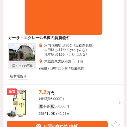
カーサ・エクレールB棟の賃貸物件
河内花園駅 歩
30
分 （近鉄奈良線）
吉田駅 歩
11
分 （けいはんな）
荒本駅 歩
16
分 （けいはんな）
大阪府東大阪市角田1丁目
すべての写真
2階建 / 19年11ヶ月 / 軽量鉄骨
駐車場あり
7.2
新着
万円
（管理費5,000円）
不要
50,000円
敷
礼
2階 / 1LDK / 41.67㎡
お問い合わせ
（無料）