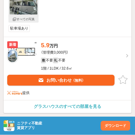
すべての写真
駐車場あり
5.9
新着
万円
（管理費3,000円）
不要
不要
敷
礼
1階 / 1LDK / 32.6㎡
お問い合わせ
（無料）
提供
グラスハウスのすべての部屋を見る
ニフティ不動産
ダウンロード
賃貸アプリ