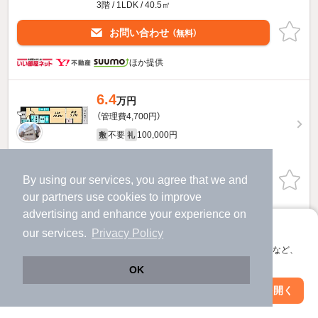
3階 / 1LDK / 40.5㎡
お問い合わせ
（無料）
ほか提供
6.4
万円
（管理費4,700円）
不要
100,000円
敷
礼
2階 / 1LDK / 36.4㎡
By using our services, you agree that we and
お問い合わせ
（無料）
our
partners
use cookies to improve
提供
advertising and enhance your experience on
アプリに切り替えて、サクサクお部屋探し
our services.
Privacy Policy
6.5
万円
会員登録なしですぐ使える。マップ検索やお気に入り保存など、
アプリ限定の便利な機能が使えます！
（管理費4,700円）
OK
不要
100,000円
敷
礼
Web版で続行
アプリを開く
駅・沿線を変更
絞り込み条件を変更
3階 / 1LDK / 36.48㎡