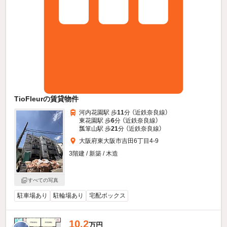
TioFleurの賃貸物件
河内花園駅 歩
11
分 （近鉄奈良線）
東花園駅 歩
6
分 （近鉄奈良線）
瓢箪山駅 歩
21
分 （近鉄奈良線）
大阪府東大阪市吉田6丁目4-9
3階建 / 新築 / 木造
すべての写真
駐車場あり
駐輪場あり
宅配ボックス
10.2
万円