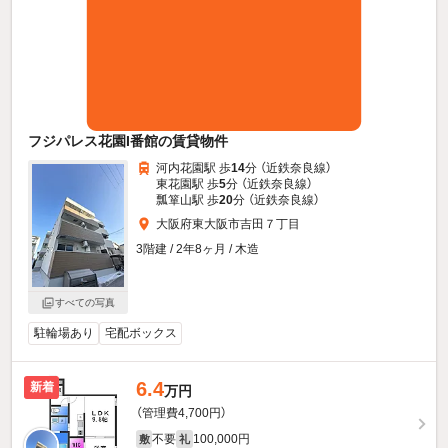
フジパレス花園I番館の賃貸物件
河内花園駅 歩
14
分 （近鉄奈良線）
東花園駅 歩
5
分 （近鉄奈良線）
瓢箪山駅 歩
20
分 （近鉄奈良線）
大阪府東大阪市吉田７丁目
3階建 / 2年8ヶ月 / 木造
すべての写真
駐輪場あり
宅配ボックス
6.4
新着
万円
（管理費4,700円）
不要
100,000円
敷
礼