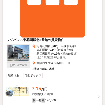
フジパレス東花園駅北II番館の賃貸物件
河内花園駅 歩
8
分 （近鉄奈良線）
東花園駅 歩
3
分 （近鉄奈良線）
若江岩田駅 歩
19
分 （近鉄奈良線）
ほか1駅（徒歩20分圏内）
大阪府東大阪市吉田５丁目
すべての写真
3階建 / 新築 / 木造
駐輪場あり
宅配ボックス
7.15
万円
（管理費4,700円）
不要
120,000円
敷
礼