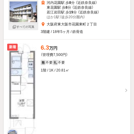
河内花園駅 歩
8
分 （近鉄奈良線）
東花園駅 歩
8
分 （近鉄奈良線）
若江岩田駅 歩
19
分 （近鉄奈良線）
ほか1駅（徒歩20分圏内）
大阪府東大阪市花園東町２丁目
すべての写真
3階建 / 18年5ヶ月 / 鉄骨造
6.3
新着
万円
（管理費7,500円）
不要
不要
敷
礼
1階 / 1K / 20.81㎡