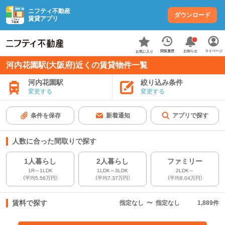
ニフティ不動産
ダウンロード
賃貸アプリ
お知らせ
閲覧履歴
マイページ
お気に入り
河内花園駅(大阪府)近くの賃貸物件一覧
河内花園駅
絞り込み条件
変更する
変更する
条件を保存
新着通知
アプリで探す
人数に合った間取りで探す
1人暮らし
2人暮らし
ファミリー
1R～1LDK
1LDK～3LDK
2LDK～
（平均5.56万円）
（平均7.37万円）
（平均8.04万円）
賃料で探す
指定なし
〜
指定なし
1,889
件