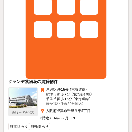
グランデ紫陽花の賃貸物件
岸辺駅 歩
15
分 （東海道線）
摂津市駅 歩
7
分 （阪急京都線）
千里丘駅 歩
13
分 （東海道線）
ほか1駅（徒歩20分圏内）
大阪府摂津市千里丘東5丁目
すべての写真
3階建 / 16年6ヶ月 / RC
駐車場あり
駐輪場あり