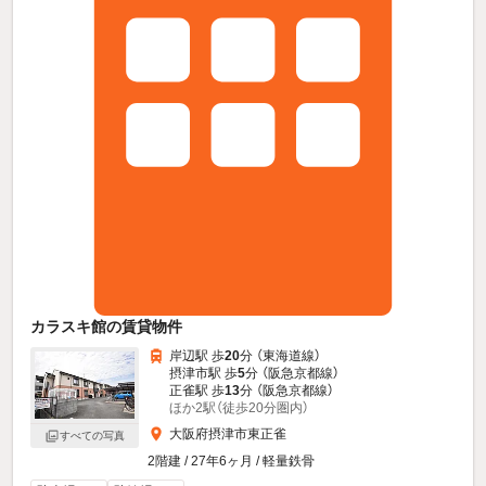
カラスキ館の賃貸物件
岸辺駅 歩
20
分 （東海道線）
摂津市駅 歩
5
分 （阪急京都線）
正雀駅 歩
13
分 （阪急京都線）
ほか2駅（徒歩20分圏内）
大阪府摂津市東正雀
すべての写真
2階建 / 27年6ヶ月 / 軽量鉄骨