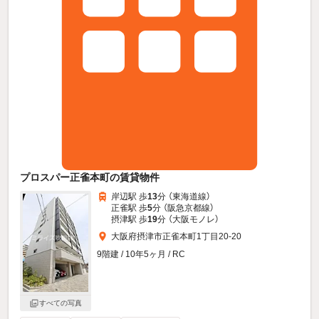
プロスパー正雀本町の賃貸物件
岸辺駅 歩
13
分 （東海道線）
正雀駅 歩
5
分 （阪急京都線）
摂津駅 歩
19
分 （大阪モノレ）
大阪府摂津市正雀本町1丁目20-20
9階建 / 10年5ヶ月 / RC
すべての写真