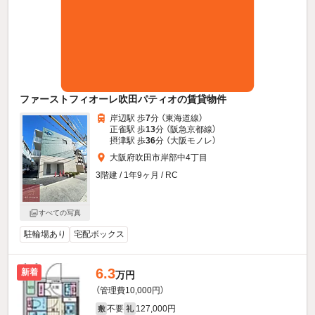
ファーストフィオーレ吹田パティオの賃貸物件
岸辺駅 歩
7
分 （東海道線）
正雀駅 歩
13
分 （阪急京都線）
摂津駅 歩
36
分 （大阪モノレ）
大阪府吹田市岸部中4丁目
3階建 / 1年9ヶ月 / RC
すべての写真
駐輪場あり
宅配ボックス
6.3
新着
万円
（管理費10,000円）
不要
127,000円
敷
礼