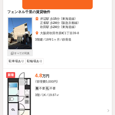
フェンネル千里の賃貸物件
岸辺駅 歩
15
分 （東海道線）
正雀駅 歩
24
分 （阪急京都線）
吹田駅 歩
24
分 （東海道線）
大阪府吹田市原町1丁目39-8
3階建 / 18年1ヶ月 / 鉄骨造
すべての写真
駐車場あり
駐輪場あり
4.8
新着
万円
（管理費5,000円）
不要
不要
敷
礼
3階 / 1K / 19.87㎡