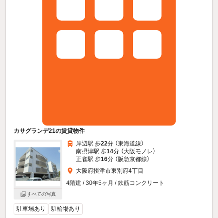
カサグランデ21の賃貸物件
岸辺駅 歩
22
分 （東海道線）
南摂津駅 歩
14
分 （大阪モノレ）
正雀駅 歩
16
分 （阪急京都線）
大阪府摂津市東別府4丁目
4階建 / 30年5ヶ月 / 鉄筋コンクリート
すべての写真
駐車場あり
駐輪場あり