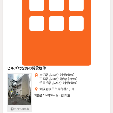
ヒルズななおの賃貸物件
岸辺駅 歩
13
分 （東海道線）
正雀駅 歩
18
分 （阪急京都線）
千里丘駅 歩
21
分 （東海道線）
大阪府吹田市岸部北5丁目
3階建 / 14年9ヶ月 / 鉄骨造
すべての写真