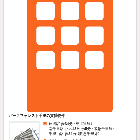
パークフォレスト千里の賃貸物件
岸辺駅 歩
34
分 （東海道線）
南千里駅 バス
12
分 歩
5
分 （阪急千里線）
千里山駅 歩
21
分 （阪急千里線）