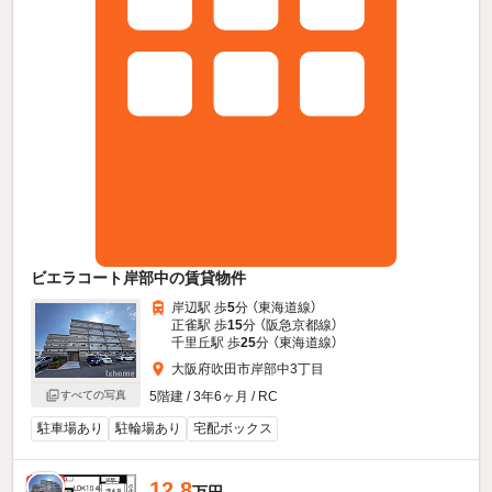
ビエラコート岸部中の賃貸物件
岸辺駅 歩
5
分 （東海道線）
正雀駅 歩
15
分 （阪急京都線）
千里丘駅 歩
25
分 （東海道線）
大阪府吹田市岸部中3丁目
5階建 / 3年6ヶ月 / RC
すべての写真
駐車場あり
駐輪場あり
宅配ボックス
12.8
新着