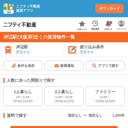
ニフティ不動産
ダウンロード
賃貸アプリ
お知らせ
閲覧履歴
マイページ
お気に入り
岸辺駅(大阪府)近くの賃貸物件一覧
岸辺駅
絞り込み条件
変更する
変更する
条件を保存
新着通知
アプリで探す
人数に合った間取りで探す
1人暮らし
2人暮らし
ファミリー
1R～1LDK
1LDK～3LDK
2LDK～
（平均6.22万円）
（平均8.55万円）
（平均9.46万円）
賃料で探す
指定なし
〜
指定なし
1,266
件