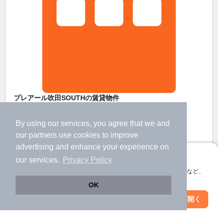
プレアール吹田SOUTHの賃貸物件
岸辺駅 歩
28
分 （東海道線）
千里山駅 歩
27
分 （阪急千里線）
By using our services, you agree that we and
大阪府吹田市五月が丘南
our
partners
use cookies to improve
5階建 / 35年7ヶ月 / 鉄骨造
advertising and enhance your experience on
すべての写真
アプリに切り替えて、サクサクお部屋探し
our services.
Privacy Policy
駐輪場あり
会員登録なしですぐ使える。マップ検索やお気に入り保存など、
アプリ限定の便利な機能が使えます！
OK
5.2
新着
万円
Web版で続行
アプリを開く
（管理費3,000円）
駅・沿線を変更
絞り込み条件を変更
不要
不要
敷
礼