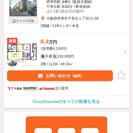
摂津市駅 歩
9
分 （阪急京都線）
千里丘駅 歩
11
分 （東海道線）
ほか1駅（徒歩20分圏内）
大阪府摂津市千里丘１丁目12-38
すべての写真
2階建 / 13年1ヶ月 / 木造
8.4
新着
万円
（管理費4,100円）
不要
100,000円
敷
礼
2階 / 1LDK / 48.34㎡
お問い合わせ
（無料）
ほか提供
CozyGrandeのすべての部屋を見る