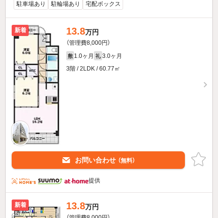
駐車場あり
駐輪場あり
宅配ボックス
13.8
新着
万円
（管理費8,000円）
1.0ヶ月
3.0ヶ月
敷
礼
3階 / 2LDK / 60.77㎡
お問い合わせ
（無料）
提供
13.8
新着
万円
（管理費8,000円）