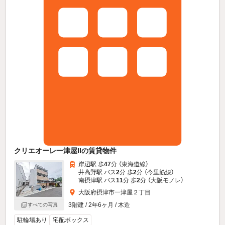
クリエオーレ一津屋IIの賃貸物件
岸辺駅 歩
47
分 （東海道線）
井高野駅 バス
2
分 歩
2
分 （今里筋線）
南摂津駅 バス
11
分 歩
2
分 （大阪モノレ）
大阪府摂津市一津屋２丁目
3階建 / 2年6ヶ月 / 木造
すべての写真
駐輪場あり
宅配ボックス