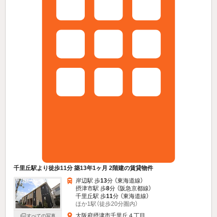
千里丘駅より徒歩11分 築13年1ヶ月 2階建の賃貸物件
岸辺駅 歩
13
分 （東海道線）
摂津市駅 歩
8
分 （阪急京都線）
千里丘駅 歩
11
分 （東海道線）
ほか1駅（徒歩20分圏内）
大阪府摂津市千里丘４丁目
すべての写真