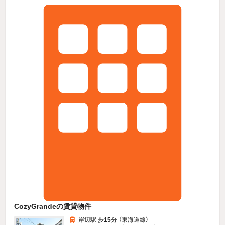
CozyGrandeの賃貸物件
岸辺駅 歩
15
分 （東海道線）