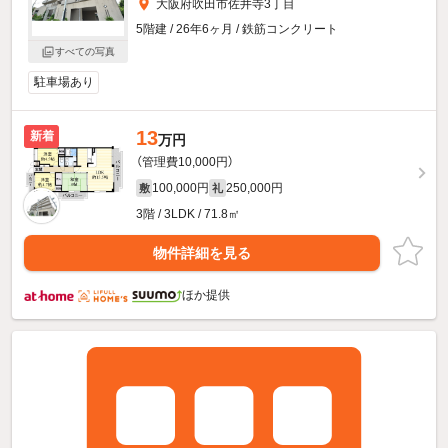
大阪府吹田市佐井寺3丁目
5階建 / 26年6ヶ月 / 鉄筋コンクリート
すべての写真
駐車場あり
13
新着
万円
（管理費10,000円）
100,000円
250,000円
敷
礼
3階 / 3LDK / 71.8㎡
物件詳細を見る
ほか提供