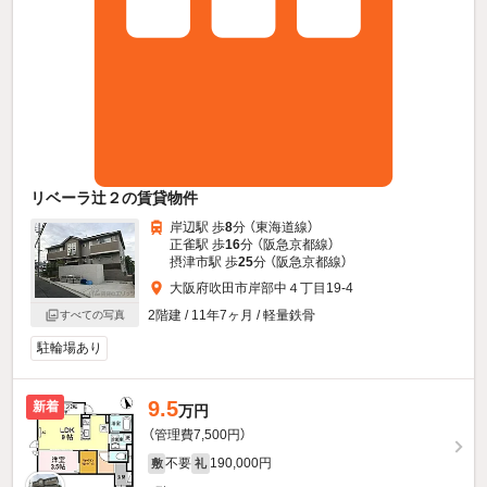
リベーラ辻２の賃貸物件
岸辺駅 歩
8
分 （東海道線）
正雀駅 歩
16
分 （阪急京都線）
摂津市駅 歩
25
分 （阪急京都線）
大阪府吹田市岸部中４丁目19-4
2階建 / 11年7ヶ月 / 軽量鉄骨
すべての写真
駐輪場あり
9.5
新着
万円
（管理費7,500円）
不要
190,000円
敷
礼