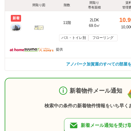
間取り
賃
間取り図
階数
専有面積
管理
新着
10.9
2LDK
11階
69.0㎡
10,0
バス・トイレ別
フローリング
提供
アノパーク加賀屋のすべての部屋
新着物件メール通知
検索中の条件の新着物件情報をいち早く
新着メール通知を受け