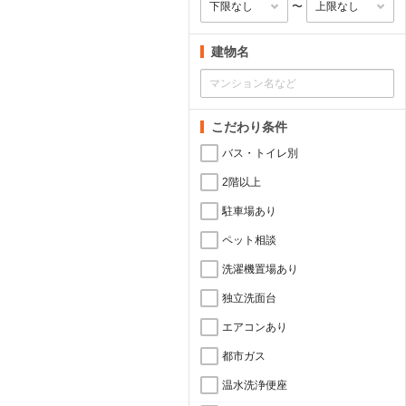
〜
建物名
こだわり条件
バス・トイレ別
2階以上
駐車場あり
ペット相談
洗濯機置場あり
独立洗面台
エアコンあり
都市ガス
温水洗浄便座