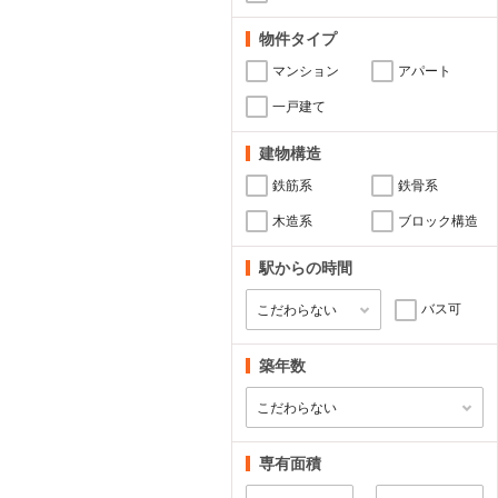
物件タイプ
マンション
アパート
一戸建て
建物構造
鉄筋系
鉄骨系
木造系
ブロック構造
駅からの時間
バス可
築年数
専有面積