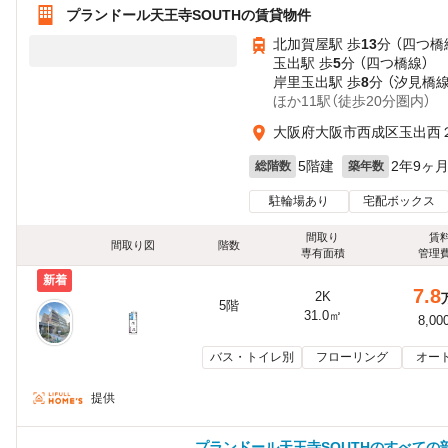
プランドール天王寺SOUTHの賃貸物件
北加賀屋駅 歩
13
分 （四つ橋
玉出駅 歩
5
分 （四つ橋線）
岸里玉出駅 歩
8
分 （汐見橋
ほか11駅（徒歩20分圏内）
大阪府大阪市西成区玉出西
5階建
2年9ヶ
総階数
築年数
駐輪場あり
宅配ボックス
間取り
賃
間取り図
階数
専有面積
管理
新着
7.8
2K
5階
31.0㎡
8,00
バス・トイレ別
フローリング
オー
提供
プランドール天王寺SOUTHのすべての