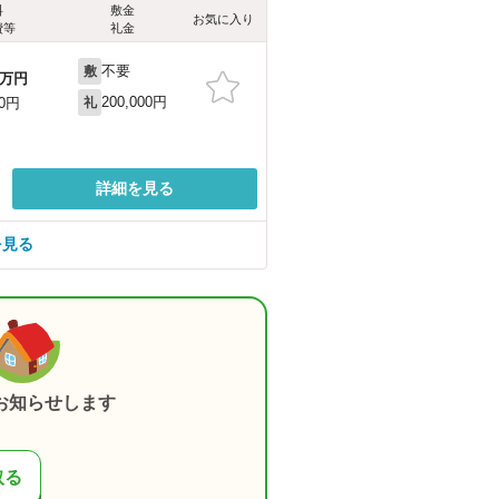
料
敷金
お気に入り
費等
礼金
不要
敷
万円
200,000円
00円
礼
詳細を見る
を見る
お知らせします
取る