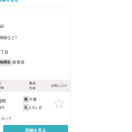
線）
）
つ橋線
など
）
3丁目
鉄骨造
物構造
料
敷金
お気に入り
費等
礼金
不要
敷
万円
1.0ヶ月
0円
礼
トロック
詳細を見る