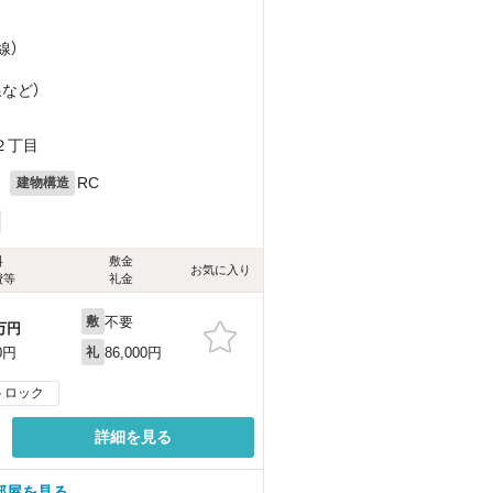
線）
線
など
）
２丁目
月
RC
建物構造
料
敷金
お気に入り
費等
礼金
不要
敷
万円
86,000円
0円
礼
トロック
詳細を見る
部屋を見る