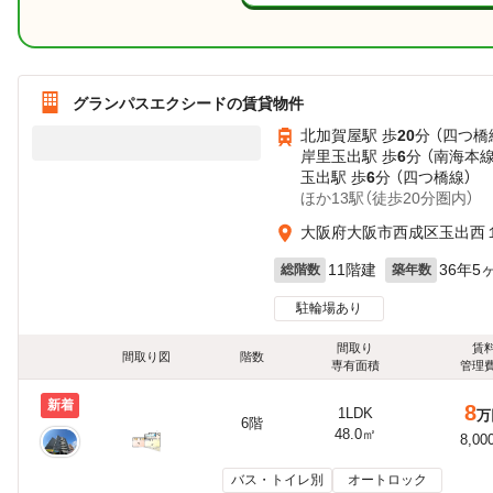
グランパスエクシードの賃貸物件
北加賀屋駅 歩
20
分 （四つ橋
岸里玉出駅 歩
6
分 （南海本
玉出駅 歩
6
分 （四つ橋線）
ほか13駅（徒歩20分圏内）
大阪府大阪市西成区玉出西
11階建
36年5
総階数
築年数
駐輪場あり
間取り
賃
間取り図
階数
専有面積
管理
新着
8
1LDK
万
6階
48.0㎡
8,00
バス・トイレ別
オートロック