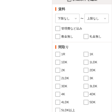
賃料
〜
管理費など込み
敷金無し
礼金無し
間取り
1R
1K
1DK
1LDK
2K
2DK
2LDK
3K
3DK
3LDK
4K
4DK
4LDK
5DK
5LDK以上