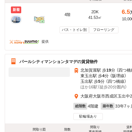
新着
6.5
2DK
4階
41.53㎡
10,0
バス・トイレ別
フローリング
提供
パールシティマンションタマデの賃貸物件
北加賀屋駅 歩
19
分 （四つ橋
東玉出駅 歩
4
分 （阪堺線）
玉出駅 歩
5
分 （四つ橋線）
ほか16駅（徒歩20分圏内）
大阪府大阪市西成区玉出中2丁
4階建
33年7ヶ
総階数
築年数
駐輪場あり
間取り
賃
間取り図
階数
専有面積
管理