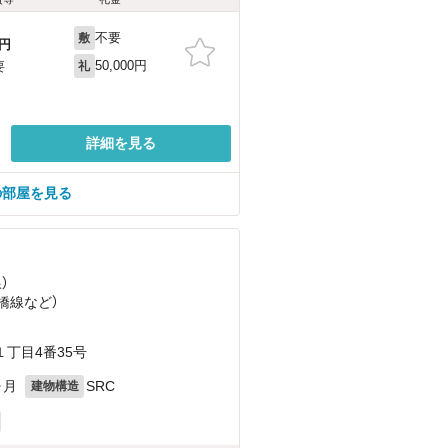
不要
敷
円
50,000円
要
礼
詳細を見る
の部屋を見る
）
つ橋線
など
）
丁目4番35号
ヶ月
SRC
建物構造