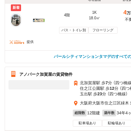
新着
4
1K
万
4階
18.0㎡
不
バス・トイレ別
フローリング
提供
パールシティマンションタマデのすべて
アノパーク加賀屋の賃貸物件
北加賀屋駅 歩
7
分 （四つ橋線
住之江公園駅 歩
12
分 （四
玉出駅 歩
23
分 （四つ橋線）
大阪府大阪市住之江区緑木１
12階建
34年4
総階数
築年数
駐車場あり
駐輪場あり