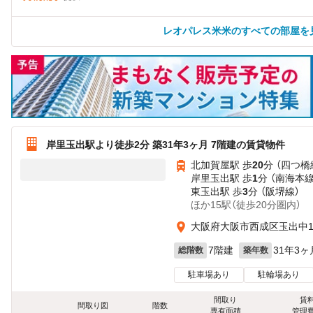
レオパレス米米のすべての部屋を
岸里玉出駅より徒歩2分 築31年3ヶ月 7階建の賃貸物件
北加賀屋駅 歩
20
分 （四つ橋
岸里玉出駅 歩
1
分 （南海本
東玉出駅 歩
3
分 （阪堺線）
ほか15駅（徒歩20分圏内）
大阪府大阪市西成区玉出中1丁
7階建
31年3ヶ
総階数
築年数
駐車場あり
駐輪場あり
間取り
賃
間取り図
階数
専有面積
管理