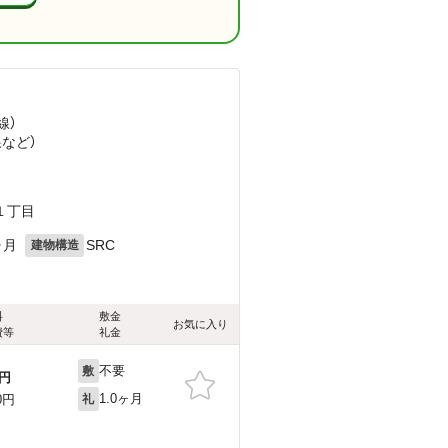
線）
線
など
）
１丁目
ヶ月
SRC
建物構造
料
敷金
お気に入り
費等
礼金
不要
敷
円
1.0ヶ月
0円
礼