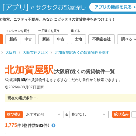
めて検索、ニフティ不動産。あなたにピッタリの賃貸物件をみつけよう！
マンションを買う
一戸建てを買う
建てる
新築
中古
新築
中古
土地
不動産会社
調べる
大阪府
大阪市住之江区
北加賀屋駅近くの賃貸物件を探す
北加賀屋駅
(大阪府)近くの賃貸物件一覧
北加賀屋駅
の賃貸物件をさまざまなこだわり条件から検索できます。
2026年08月07日
更新
現在の選択条件：
-
絞り込み
並び替え
＆
1,775
件
（物件数
983
件）