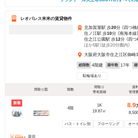
レオパレス米米の賃貸物件
北加賀屋駅 歩
20
分 （四つ橋
住ノ江駅 歩
10
分 （南海本線
住之江公園駅 歩
12
分 （四
ほか5駅（徒歩20分圏内）
大阪府大阪市住之江区御崎
4階建
17年
総階数
築年数
建
駐輪場あり
間取り
賃
間取り図
階数
専有面積
管理
新着
8.9
1K
4階
19.87㎡
8,50
バス・トイレ別
フローリング
オー
提供