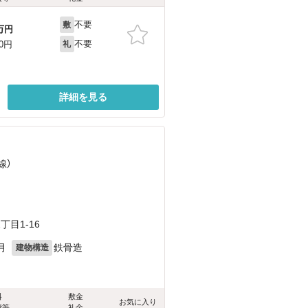
不要
敷
万円
不要
00円
礼
詳細を見る
線）
目1-16
月
鉄骨造
建物構造
料
敷金
お気に入り
費等
礼金