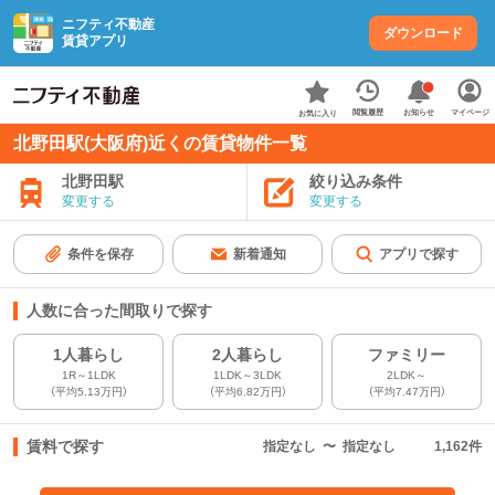
ニフティ不動産
ダウンロード
賃貸アプリ
お知らせ
閲覧履歴
マイページ
お気に入り
北野田駅(大阪府)近くの賃貸物件一覧
北野田駅
絞り込み条件
変更する
変更する
条件を保存
新着通知
アプリで探す
人数に合った間取りで探す
1人暮らし
2人暮らし
ファミリー
1R～1LDK
1LDK～3LDK
2LDK～
（平均5.13万円）
（平均6.82万円）
（平均7.47万円）
賃料で探す
指定なし
〜
指定なし
1,162
件