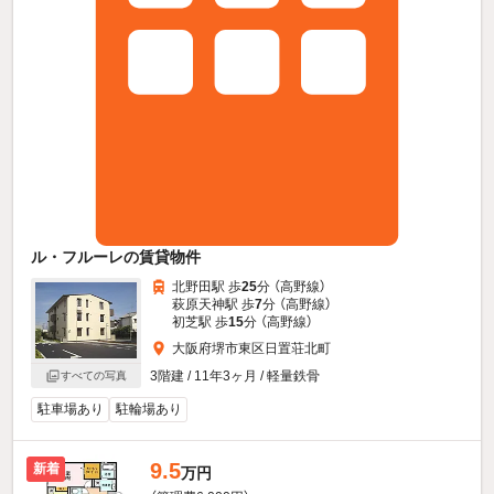
ル・フルーレの賃貸物件
北野田駅 歩
25
分 （高野線）
萩原天神駅 歩
7
分 （高野線）
初芝駅 歩
15
分 （高野線）
大阪府堺市東区日置荘北町
3階建 / 11年3ヶ月 / 軽量鉄骨
すべての写真
駐車場あり
駐輪場あり
9.5
新着
万円