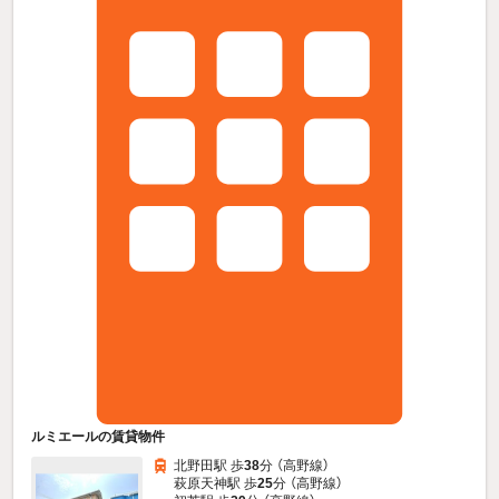
ルミエールの賃貸物件
北野田駅 歩
38
分 （高野線）
萩原天神駅 歩
25
分 （高野線）