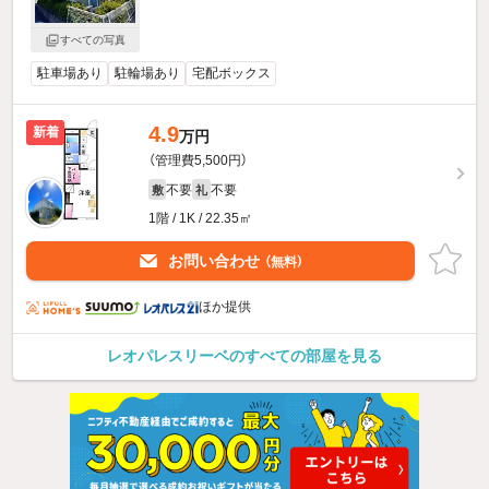
すべての写真
駐車場あり
駐輪場あり
宅配ボックス
4.9
新着
万円
（管理費5,500円）
不要
不要
敷
礼
1階 / 1K / 22.35㎡
お問い合わせ
（無料）
ほか提供
レオパレスリーベのすべての部屋を見る