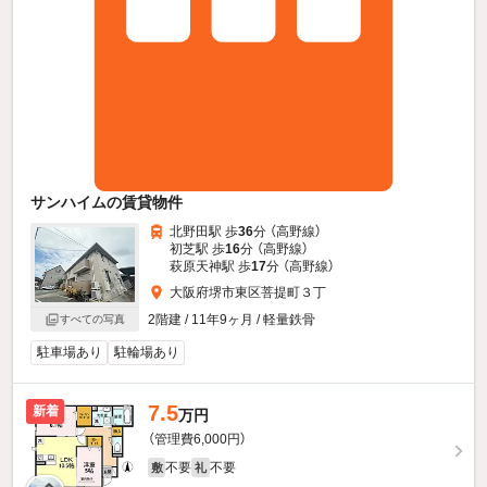
サンハイムの賃貸物件
北野田駅 歩
36
分 （高野線）
初芝駅 歩
16
分 （高野線）
萩原天神駅 歩
17
分 （高野線）
大阪府堺市東区菩提町３丁
2階建 / 11年9ヶ月 / 軽量鉄骨
すべての写真
駐車場あり
駐輪場あり
7.5
新着
万円
（管理費6,000円）
不要
不要
敷
礼