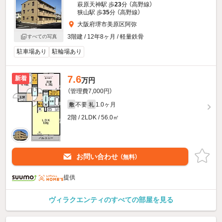
萩原天神駅 歩
23
分 （高野線）
狭山駅 歩
35
分 （高野線）
大阪府堺市美原区阿弥
3階建 / 12年8ヶ月 / 軽量鉄骨
すべての写真
駐車場あり
駐輪場あり
7.6
新着
万円
（管理費7,000円）
不要
1.0ヶ月
敷
礼
2階 / 2LDK / 56.0㎡
お問い合わせ
（無料）
提供
ヴィラクエンティのすべての部屋を見る