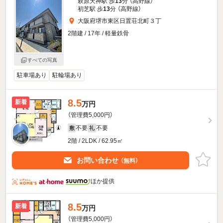
萩原天神駅 歩
13
分 （高野線）
初芝駅 歩
13
分 （高野線）
大阪府堺市東区日置荘北町３丁
2階建 / 17年 / 軽量鉄骨
すべての写真
駐車場あり
駐輪場あり
8.5
新着
万円
（管理費5,000円）
不要
不要
敷
礼
2階 / 2LDK / 62.95㎡
お問い合わせ
（無料）
ほか提供
8.5
新着
万円
（管理費5,000円）