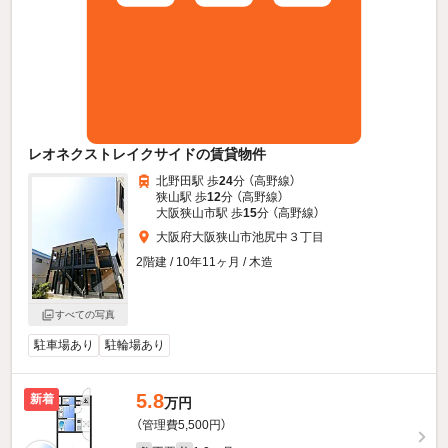
レオネクストレイクサイドの賃貸物件
北野田駅 歩
24
分 （高野線）
狭山駅 歩
12
分 （高野線）
大阪狭山市駅 歩
15
分 （高野線）
大阪府大阪狭山市池尻中３丁目
2階建 / 10年11ヶ月 / 木造
すべての写真
駐車場あり
駐輪場あり
5.8
新着
万円
（管理費5,500円）