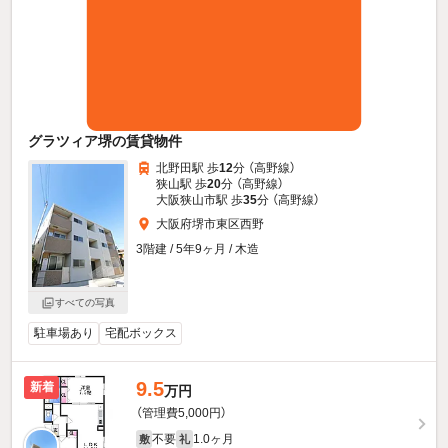
グラツィア堺の賃貸物件
北野田駅 歩
12
分 （高野線）
狭山駅 歩
20
分 （高野線）
大阪狭山市駅 歩
35
分 （高野線）
大阪府堺市東区西野
3階建 / 5年9ヶ月 / 木造
すべての写真
駐車場あり
宅配ボックス
9.5
新着
万円
（管理費5,000円）
不要
1.0ヶ月
敷
礼