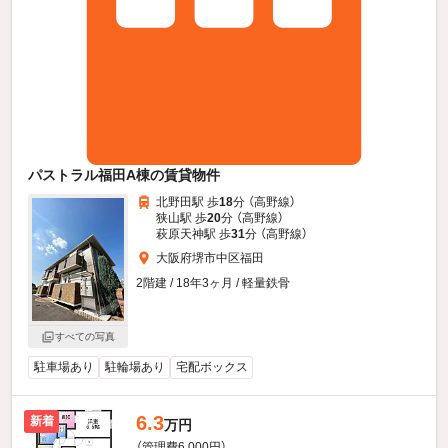
パストラル福田A棟の賃貸物件
北野田駅 歩
18
分 （高野線）
狭山駅 歩
20
分 （高野線）
萩原天神駅 歩
31
分 （高野線）
大阪府堺市中区福田
2階建 / 18年3ヶ月 / 軽量鉄骨
すべての写真
駐車場あり
駐輪場あり
宅配ボックス
6.3
新着
万円
（管理費6,000円）