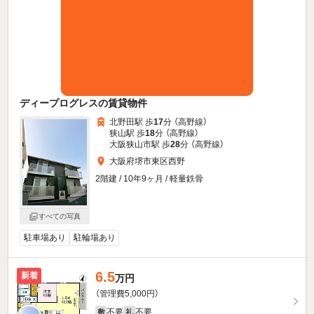
ディープログレスの賃貸物件
北野田駅 歩
17
分 （高野線）
狭山駅 歩
18
分 （高野線）
大阪狭山市駅 歩
28
分 （高野線）
大阪府堺市東区西野
2階建 / 10年9ヶ月 / 軽量鉄骨
すべての写真
駐車場あり
駐輪場あり
6.5
新着
万円
（管理費5,000円）
不要
不要
敷
礼