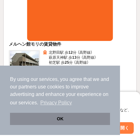
メルヘン館モリの賃貸物件
北野田駅 歩
12
分 （高野線）
萩原天神駅 歩
13
分 （高野線）
初芝駅 歩
25
分 （高野線）
大阪府堺市東区丈六
2階建 / 33年1ヶ月 / 鉄骨造
すべての写真
By using our services, you agree that we and
our
partners
use cookies to improve
駐車場あり
駐輪場あり
advertising and enhance your experience on
アプリに切り替えて、サクサクお部屋探し
our services.
Privacy Policy
5
新着
万円
会員登録なしですぐ使える。マップ検索やお気に入り保存など、
（管理費2,800円）
アプリ限定の便利な機能が使えます！
OK
不要
不要
敷
礼
Web版で続行
アプリを開く
2階 / 3DK / 52.17㎡
駅・沿線を変更
絞り込み条件を変更