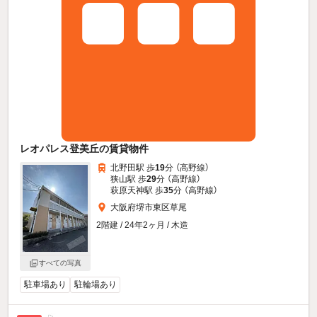
レオパレス登美丘の賃貸物件
北野田駅 歩
19
分 （高野線）
狭山駅 歩
29
分 （高野線）
萩原天神駅 歩
35
分 （高野線）
大阪府堺市東区草尾
2階建 / 24年2ヶ月 / 木造
すべての写真
駐車場あり
駐輪場あり