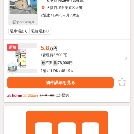
初芝駅 歩
29
分 （高野線）
大阪府堺市美原区大饗
2階建 / 19年5ヶ月 / 木造
すべての写真
駐車場あり
駐輪場あり
5.8
新着
万円
（管理費3,500円）
不要
78,000円
敷
礼
1階 / 1LDK / 48.19㎡
物件詳細を見る
ほか提供