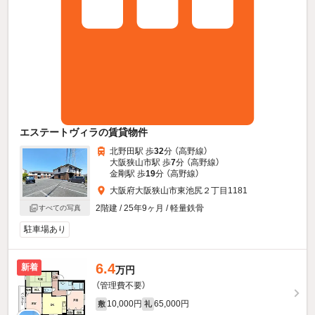
エステートヴィラの賃貸物件
北野田駅 歩
32
分 （高野線）
大阪狭山市駅 歩
7
分 （高野線）
金剛駅 歩
19
分 （高野線）
大阪府大阪狭山市東池尻２丁目1181
2階建 / 25年9ヶ月 / 軽量鉄骨
すべての写真
駐車場あり
6.4
新着
万円
（管理費不要）
10,000円
65,000円
敷
礼