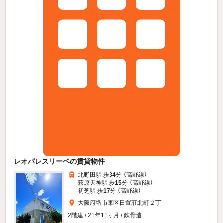
レオパレスリーベの賃貸物件
北野田駅 歩
34
分 （高野線）
萩原天神駅 歩
15
分 （高野線）
初芝駅 歩
17
分 （高野線）
大阪府堺市東区日置荘北町２丁
2階建 / 21年11ヶ月 / 鉄骨造