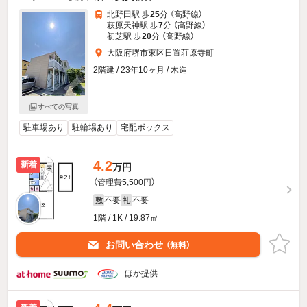
北野田駅 歩
25
分 （高野線）
萩原天神駅 歩
7
分 （高野線）
初芝駅 歩
20
分 （高野線）
大阪府堺市東区日置荘原寺町
2階建 / 23年10ヶ月 / 木造
すべての写真
駐車場あり
駐輪場あり
宅配ボックス
4.2
新着
万円
（管理費5,500円）
不要
不要
敷
礼
1階 / 1K / 19.87㎡
お問い合わせ
（無料）
ほか提供