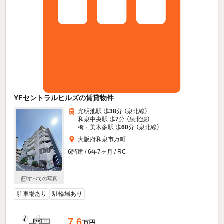
YFセントラルヒルズの賃貸物件
光明池駅 歩
38
分 （泉北線）
和泉中央駅 歩
7
分 （泉北線）
栂・美木多駅 歩
60
分 （泉北線）
大阪府和泉市万町
6階建 / 6年7ヶ月 / RC
すべての写真
駐車場あり
駐輪場あり
7.6
万円