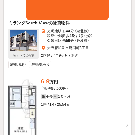
ミランダSouth Viewの賃貸物件
光明池駅 歩
44
分 （泉北線）
和泉中央駅 歩
15
分 （泉北線）
久米田駅 歩
59
分 （阪和線）
大阪府和泉市唐国町3丁目
2階建 / 7年9ヶ月 / 木造
すべての写真
駐車場あり
駐輪場あり
6.9
万円
（管理費5,000円）
不要
1.0ヶ月
敷
礼
1階 / 1R / 25.54㎡