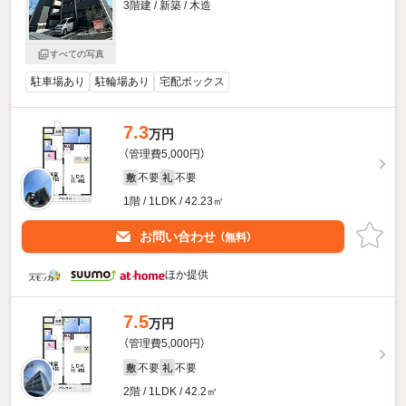
3階建 / 新築 / 木造
すべての写真
駐車場あり
駐輪場あり
宅配ボックス
7.3
万円
（管理費5,000円）
不要
不要
敷
礼
1階 / 1LDK / 42.23㎡
お問い合わせ
（無料）
ほか提供
7.5
万円
（管理費5,000円）
不要
不要
敷
礼
2階 / 1LDK / 42.2㎡