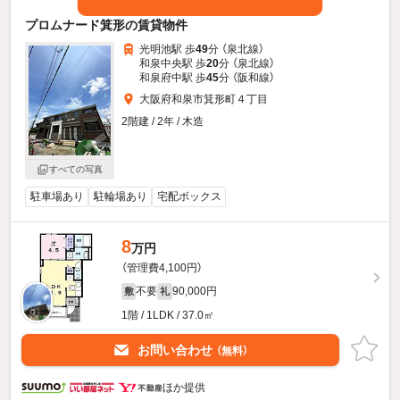
プロムナード箕形の賃貸物件
光明池駅 歩
49
分 （泉北線）
和泉中央駅 歩
20
分 （泉北線）
和泉府中駅 歩
45
分 （阪和線）
大阪府和泉市箕形町４丁目
2階建 / 2年 / 木造
すべての写真
駐車場あり
駐輪場あり
宅配ボックス
8
万円
（管理費4,100円）
不要
90,000円
敷
礼
1階 / 1LDK / 37.0㎡
お問い合わせ
（無料）
ほか提供