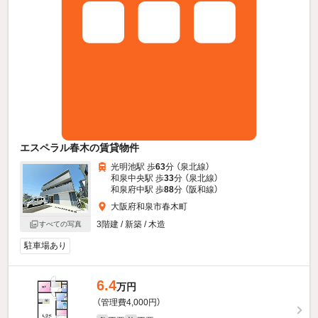
エスペラル春木の賃貸物件
光明池駅 歩
63
分 （泉北線）
和泉中央駅 歩
33
分 （泉北線）
和泉府中駅 歩
88
分 （阪和線）
大阪府和泉市春木町
3階建 / 新築 / 木造
すべての写真
駐車場あり
6.4
万円
（管理費4,000円）