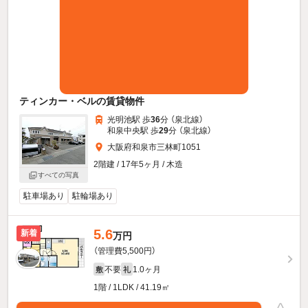
ティンカー・ベルの賃貸物件
光明池駅 歩
36
分 （泉北線）
和泉中央駅 歩
29
分 （泉北線）
大阪府和泉市三林町1051
2階建 / 17年5ヶ月 / 木造
すべての写真
駐車場あり
駐輪場あり
5.6
新着
万円
（管理費5,500円）
不要
1.0ヶ月
敷
礼
1階 / 1LDK / 41.19㎡