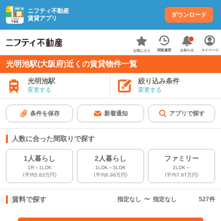
ニフティ不動産
ダウンロード
賃貸アプリ
お知らせ
閲覧履歴
マイページ
お気に入り
光明池駅(大阪府)近くの賃貸物件一覧
光明池駅
絞り込み条件
変更する
変更する
条件を保存
新着通知
アプリで探す
人数に合った間取りで探す
1人暮らし
2人暮らし
ファミリー
1R～1LDK
1LDK～3LDK
2LDK～
（平均5.83万円）
（平均6.96万円）
（平均7.87万円）
賃料で探す
指定なし
〜
指定なし
527
件