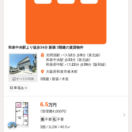
和泉中央駅より徒歩34分 新築 3階建の賃貸物件
光明池駅 バス
12
分 歩
9
分 （泉北線）
和泉中央駅 歩
33
分 （泉北線）
和泉府中駅 バス
22
分 歩
39
分 （阪和線）
大阪府和泉市春木町
3階建 / 新築 / 木造
すべての写真
駐車場あり
6.5
万円
（管理費4,000円）
不要
不要
敷
礼
3階 / 1LDK / 40.5㎡