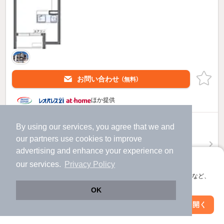
お問い合わせ
（無料）
ほか提供
7
By using our services, you agree that we and
万円
our
partners
use cookies to improve
（管理費5,000円）
advertising and enhance your experience on
不要
1.0ヶ月
敷
礼
アプリに切り替えて、サクサクお部屋探し
our services.
Privacy Policy
1階 / 1K / 25.54㎡
会員登録なしですぐ使える。マップ検索やお気に入り保存など、
お問い合わせ
（無料）
アプリ限定の便利な機能が使えます！
OK
Web版で続行
アプリを開く
ほか提供
駅・沿線を変更
絞り込み条件を変更