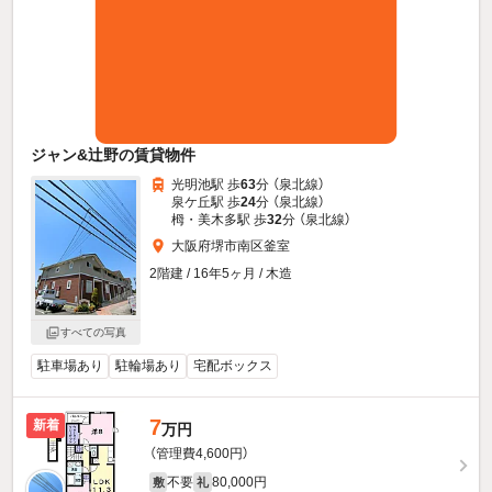
ジャン&辻野の賃貸物件
光明池駅 歩
63
分 （泉北線）
泉ケ丘駅 歩
24
分 （泉北線）
栂・美木多駅 歩
32
分 （泉北線）
大阪府堺市南区釜室
2階建 / 16年5ヶ月 / 木造
すべての写真
駐車場あり
駐輪場あり
宅配ボックス
7
新着
万円
（管理費4,600円）
不要
80,000円
敷
礼