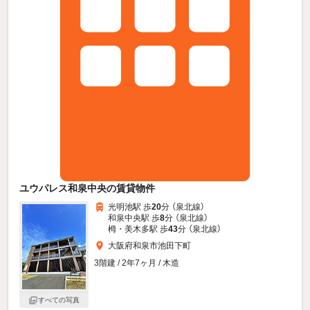
ユウパレス和泉中央の賃貸物件
光明池駅 歩
20
分 （泉北線）
和泉中央駅 歩
8
分 （泉北線）
栂・美木多駅 歩
43
分 （泉北線）
大阪府和泉市池田下町
3階建 / 2年7ヶ月 / 木造
すべての写真