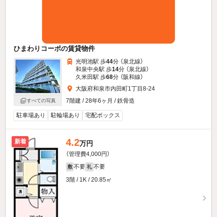
ひまわりコーポの賃貸物件
光明池駅 歩
44
分 （泉北線）
和泉中央駅 歩
14
分 （泉北線）
久米田駅 歩
68
分 （阪和線）
大阪府和泉市内田町1丁目8-24
7階建 / 28年6ヶ月 / 鉄骨造
すべての写真
駐車場あり
駐輪場あり
宅配ボックス
4.2
新着
万円
（管理費4,000円）
不要
不要
敷
礼
3階 / 1K / 20.85㎡