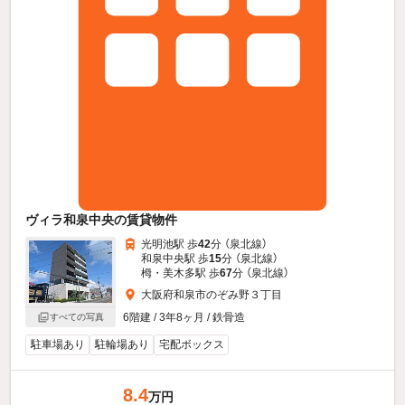
ヴィラ和泉中央の賃貸物件
光明池駅 歩
42
分 （泉北線）
和泉中央駅 歩
15
分 （泉北線）
栂・美木多駅 歩
67
分 （泉北線）
大阪府和泉市のぞみ野３丁目
6階建 / 3年8ヶ月 / 鉄骨造
すべての写真
駐車場あり
駐輪場あり
宅配ボックス
8.4
万円