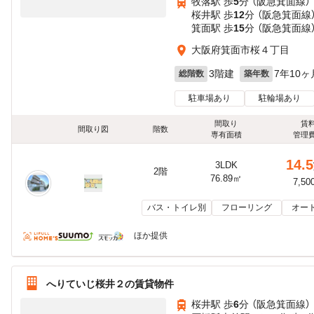
牧落駅 歩
5
分 （阪急箕面線）
桜井駅 歩
12
分 （阪急箕面線
箕面駅 歩
15
分 （阪急箕面線
大阪府箕面市桜４丁目
3階建
7年10ヶ
総階数
築年数
駐車場あり
駐輪場あり
間取り
賃
間取り図
階数
専有面積
管理
14.5
3LDK
2階
76.89㎡
7,50
バス・トイレ別
フローリング
オー
ほか提供
へりていじ桜井２の賃貸物件
桜井駅 歩
6
分 （阪急箕面線）