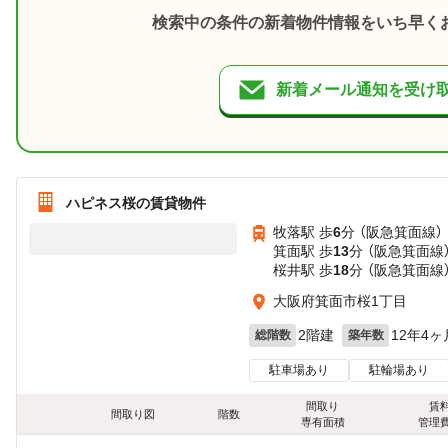
検索中の条件の新着物件情報をいち早く
新着メール通知を受け
ハピネス桜の賃貸物件
牧落駅 歩
6
分 （阪急箕面線）
箕面駅 歩
13
分 （阪急箕面線
桜井駅 歩
18
分 （阪急箕面線
大阪府箕面市桜1丁目
2階建
12年4ヶ
総階数
築年数
駐車場あり
駐輪場あり
間取り
賃
間取り図
階数
専有面積
管理