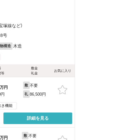
）
急宝塚線
など
）
8号
木造
物構造
料
敷金
お気に入り
費等
礼金
不要
敷
万円
86,500円
0円
礼
炊き機能
詳細を見る
不要
敷
万円