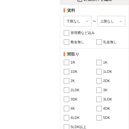
賃料
〜
管理費など込み
敷金無し
礼金無し
間取り
1R
1K
1DK
1LDK
2K
2DK
2LDK
3K
3DK
3LDK
4K
4DK
4LDK
5DK
5LDK以上