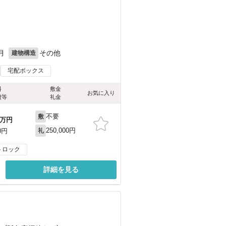
）
）
月
その他
建物構造
宅配ボックス
料
敷金
お気に入り
費等
礼金
不要
敷
万円
250,000円
0円
礼
トロック
詳細を見る