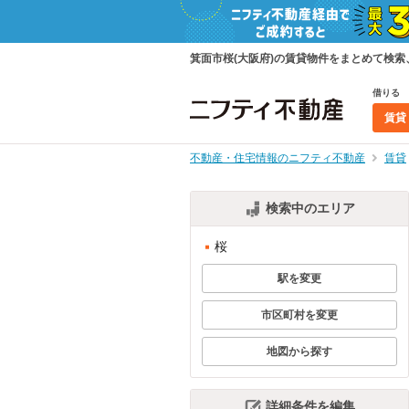
箕面市桜(大阪府)の賃貸物件をまとめて検
借りる
賃貸
不動産・住宅情報のニフティ不動産
賃貸
検索中のエリア
桜
駅を変更
市区町村を変更
地図から探す
詳細条件を編集