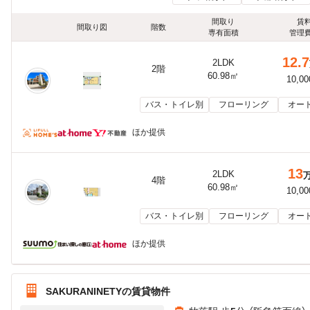
間取り
賃
間取り図
階数
専有面積
管理
12.7
2LDK
2階
60.98㎡
10,0
バス・トイレ別
フローリング
オー
ほか提供
13
2LDK
4階
60.98㎡
10,0
バス・トイレ別
フローリング
オー
ほか提供
SAKURANINETYの賃貸物件