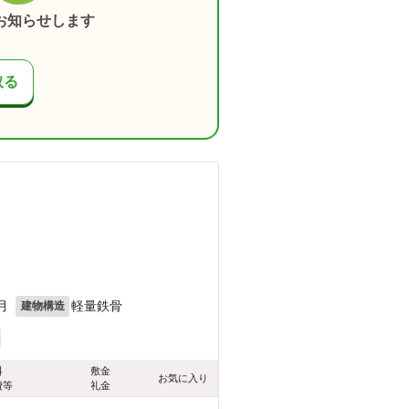
お知らせします
取る
）
）
月
軽量鉄骨
建物構造
料
敷金
お気に入り
費等
礼金