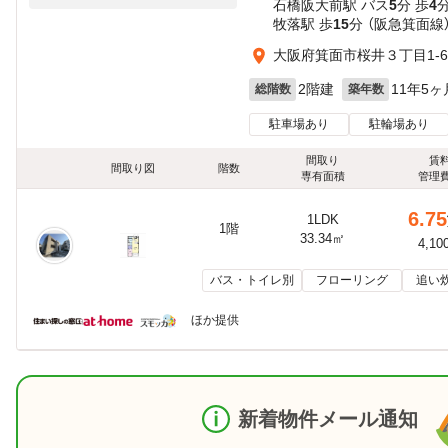
石橋阪大前駅 バス
5
分 歩
4
牧落駅 歩
15
分 （阪急箕面線
大阪府箕面市桜井３丁目1-6
2階建
11年5ヶ
総階数
築年数
駐車場あり
駐輪場あり
間取り
賃
間取り図
階数
専有面積
管理
6.75
1LDK
1階
33.34㎡
4,10
バス・トイレ別
フローリング
追い
ほか提供
新着物件メール通知