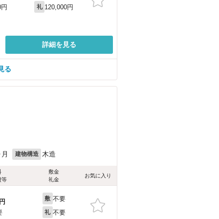
120,000円
0円
礼
詳細を見る
見る
）
）
ヶ月
木造
建物構造
料
敷金
お気に入り
費等
礼金
不要
敷
円
不要
要
礼