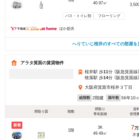
40.97㎡
3,50
バス・トイレ別
フローリング
ほか提供
へりていじ桜井のすべての部屋を
アラタ箕面の賃貸物件
桜井駅 歩
11
分 （阪急箕面線
牧落駅 歩
14
分 （阪急箕面線
大阪府箕面市桜井３丁目
2階建
56年10
総階数
築年数
間取り
賃
間取り図
階数
専有面積
管理
新着
7
3K
万
1階
49.49㎡
不