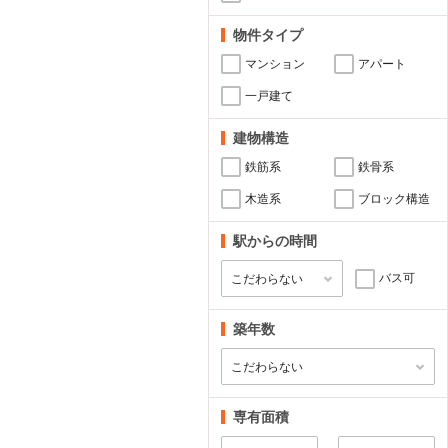
物件タイプ
マンション
アパート
一戸建て
建物構造
鉄筋系
鉄骨系
木造系
ブロック構造
駅からの時間
バス可
築年数
専有面積