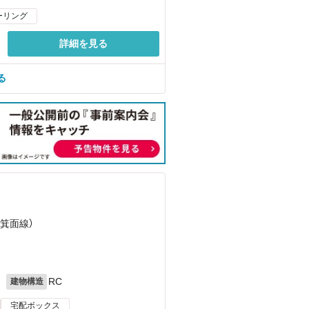
ーリング
詳細を見る
る
急箕面線）
）
月
RC
建物構造
宅配ボックス