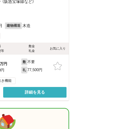
分 （阪急宝塚線
など
）
）
月
木造
建物構造
料
敷金
お気に入り
費等
礼金
不要
敷
万円
77,500円
0円
礼
炊き機能
詳細を見る