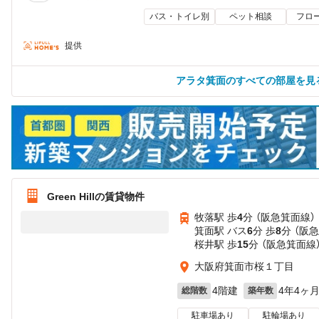
バス・トイレ別
ペット相談
フロ
提供
アラタ箕面のすべての部屋を見
Green Hillの賃貸物件
牧落駅 歩
4
分 （阪急箕面線）
箕面駅 バス
6
分 歩
8
分 （阪
桜井駅 歩
15
分 （阪急箕面線
大阪府箕面市桜１丁目
4階建
4年4ヶ
総階数
築年数
駐車場あり
駐輪場あり