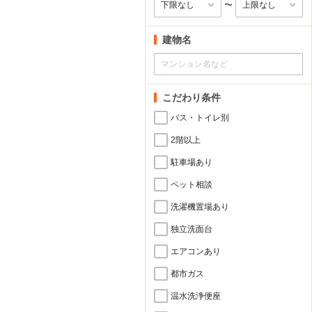
〜
建物名
こだわり条件
バス・トイレ別
2階以上
駐車場あり
ペット相談
洗濯機置場あり
独立洗面台
エアコンあり
都市ガス
温水洗浄便座