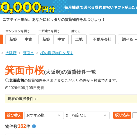
索、ニフティ不動産。あなたにピッタリの賃貸物件をみつけよう！
マンションを買う
一戸建てを買う
建てる
新築
中古
新築
中古
土地
不動産会社
調べる
大阪府
箕面市
桜の賃貸物件を探す
箕面市桜
(大阪府)の賃貸物件一覧
箕面市桜
の賃貸物件をさまざまなこだわり条件から検索できます。
2026年08月05日
更新
現在の選択条件：
-
絞り込み
並び替え
＆
162
物件数
件