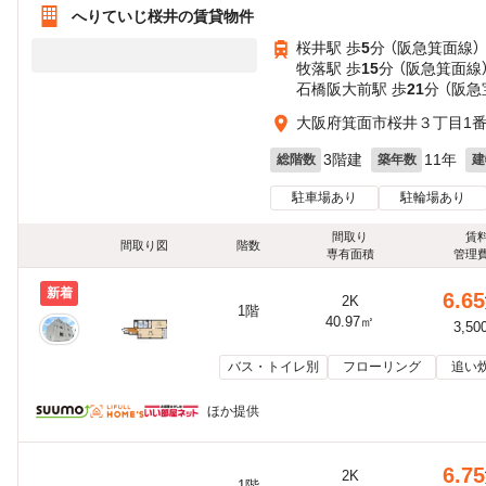
へりていじ桜井の賃貸物件
桜井駅 歩
5
分 （阪急箕面線）
牧落駅 歩
15
分 （阪急箕面線
石橋阪大前駅 歩
21
分 （阪
大阪府箕面市桜井３丁目1番
3階建
11年
総階数
築年数
建
駐車場あり
駐輪場あり
間取り
賃
間取り図
階数
専有面積
管理
新着
6.65
2K
1階
40.97㎡
3,50
バス・トイレ別
フローリング
追い
ほか提供
6.75
2K
1階