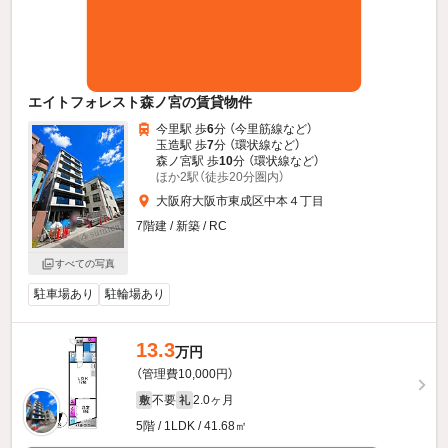
エイトフォレスト森ノ宮の賃貸物件
今里駅 歩
6
分 （今里筋線
など
）
玉造駅 歩
7
分 （環状線
など
）
森ノ宮駅 歩
10
分 （環状線
など
）
ほか2駅（徒歩20分圏内）
大阪府大阪市東成区中本４丁目
7階建 / 新築 / RC
すべての写真
駐車場あり
駐輪場あり
13.3
万円
（管理費10,000円）
不要
2.0ヶ月
敷
礼
5階 / 1LDK / 41.68㎡