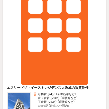
エスリードザ・イーストレジデンス大阪城の賃貸物件
緑橋駅 歩
4
分 （今里筋線
など
）
森ノ宮駅 歩
10
分 （環状線
など
）
玉造駅 歩
13
分 （環状線
など
）
ほか1駅（徒歩20分圏内）