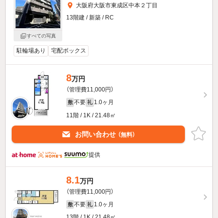
大阪府大阪市東成区中本２丁目
13階建 / 新築 / RC
すべての写真
駐輪場あり
宅配ボックス
8
万円
（管理費11,000円）
不要
1.0ヶ月
敷
礼
11階 / 1K / 21.48㎡
お問い合わせ
（無料）
提供
8.1
万円
（管理費11,000円）
不要
1.0ヶ月
敷
礼
13階 / 1K / 21.48㎡