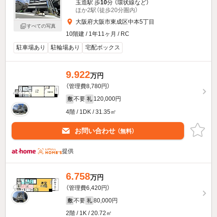
玉造駅 歩
10
分 （環状線
など
）
ほか2駅（徒歩20分圏内）
大阪府大阪市東成区中本5丁目
すべての写真
10階建 / 1年11ヶ月 / RC
駐車場あり
駐輪場あり
宅配ボックス
9.922
万円
（管理費8,780円）
不要
120,000円
敷
礼
4階 / 1DK / 31.35㎡
お問い合わせ
（無料）
提供
6.758
万円
（管理費6,420円）
不要
80,000円
敷
礼
2階 / 1K / 20.72㎡