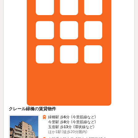
クレール緑橋の賃貸物件
緑橋駅 歩
6
分 （今里筋線
など
）
今里駅 歩
8
分 （今里筋線
など
）
玉造駅 歩
13
分 （環状線
など
）
ほか1駅（徒歩20分圏内）