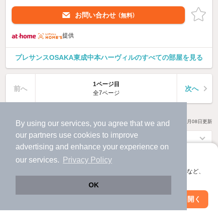
お問い合わせ
（無料）
提供
プレサンスOSAKA東成中本ハーヴィルのすべての部屋を見る
1ページ目
前へ
次へ
全7ページ
270
物件数
件
2026年08月08日
更新
By using our services, you agree that we and
our
partners
use cookies to improve
advertising and enhance your experience on
アプリに切り替えて、サクサクお部屋探し
our services.
Privacy Policy
会員登録なしですぐ使える。マップ検索やお気に入り保存など、
アプリ限定の便利な機能が使えます！
OK
アプリなら
Web版で続行
アプリを開く
ページ移動なし
市区町村を変更
絞り込み条件を変更
で