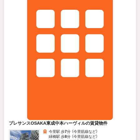
プレサンスOSAKA東成中本ハーヴィルの賃貸物件
今里駅 歩
7
分 （今里筋線
など
）
緑橋駅 歩
8
分 （今里筋線
など
）