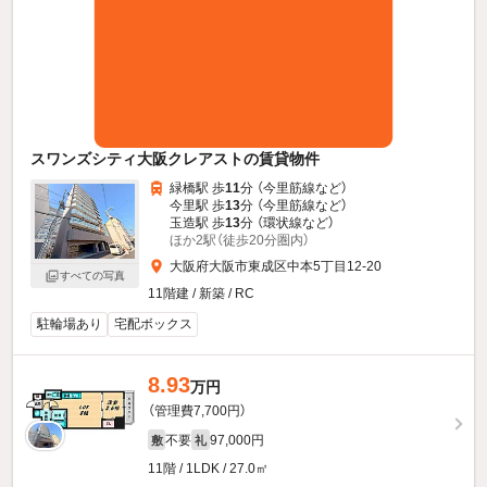
スワンズシティ大阪クレアストの賃貸物件
緑橋駅 歩
11
分 （今里筋線
など
）
今里駅 歩
13
分 （今里筋線
など
）
玉造駅 歩
13
分 （環状線
など
）
ほか2駅（徒歩20分圏内）
大阪府大阪市東成区中本5丁目12-20
すべての写真
11階建 / 新築 / RC
駐輪場あり
宅配ボックス
8.93
万円
（管理費7,700円）
不要
97,000円
敷
礼
11階 / 1LDK / 27.0㎡