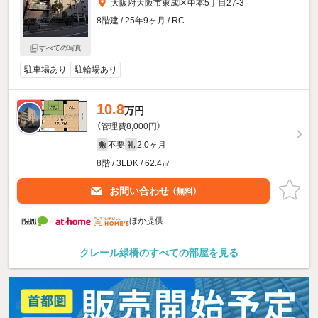
大阪府大阪市東成区中本5丁目27-3
8階建 / 25年9ヶ月 / RC
すべての写真
駐車場あり
駐輪場あり
10.8
新着
万円
（管理費8,000円）
不要
2.0ヶ月
敷
礼
8階 / 3LDK / 62.4㎡
お問い合わせ
（無料）
ほか提供
クレール緑橋のすべての部屋を見る