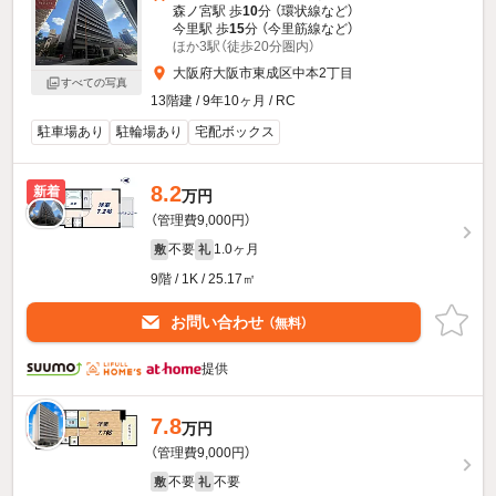
森ノ宮駅 歩
10
分 （環状線
など
）
今里駅 歩
15
分 （今里筋線
など
）
ほか3駅（徒歩20分圏内）
大阪府大阪市東成区中本2丁目
すべての写真
13階建 / 9年10ヶ月 / RC
駐車場あり
駐輪場あり
宅配ボックス
8.2
新着
万円
（管理費9,000円）
不要
1.0ヶ月
敷
礼
9階 / 1K / 25.17㎡
お問い合わせ
（無料）
提供
7.8
新着
万円
（管理費9,000円）
不要
不要
敷
礼