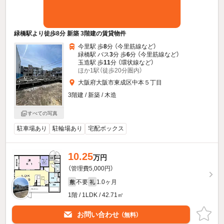
緑橋駅より徒歩8分 新築 3階建の賃貸物件
今里駅 歩
8
分 （今里筋線
など
）
緑橋駅 バス
3
分 歩
6
分 （今里筋線
など
）
玉造駅 歩
11
分 （環状線
など
）
ほか1駅（徒歩20分圏内）
大阪府大阪市東成区中本５丁目
3階建 / 新築 / 木造
すべての写真
駐車場あり
駐輪場あり
宅配ボックス
10.25
万円
（管理費5,000円）
不要
1.0ヶ月
敷
礼
1階 / 1LDK / 42.71㎡
お問い合わせ
（無料）