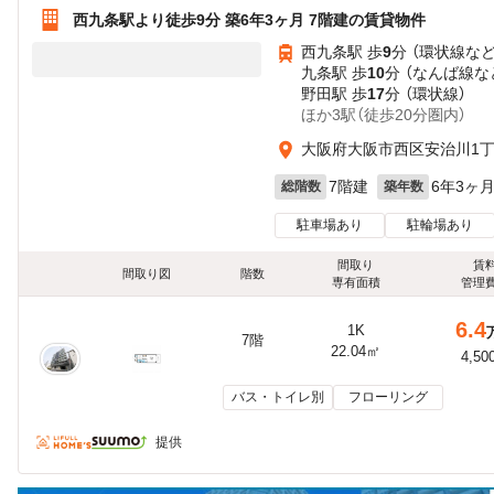
西九条駅より徒歩9分 築6年3ヶ月 7階建の賃貸物件
西九条駅 歩
9
分 （環状線
な
九条駅 歩
10
分 （なんば線
な
野田駅 歩
17
分 （環状線）
ほか3駅（徒歩20分圏内）
大阪府大阪市西区安治川1
7階建
6年3ヶ
総階数
築年数
駐車場あり
駐輪場あり
間取り
賃
間取り図
階数
専有面積
管理
6.4
1K
7階
22.04㎡
4,50
バス・トイレ別
フローリング
提供