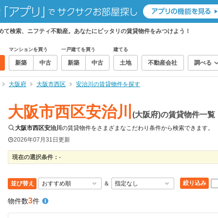
とめて検索、ニフティ不動産。あなたにピッタリの賃貸物件をみつけよう！
マンションを買う
一戸建てを買う
建てる
新築
中古
新築
中古
土地
不動産会社
調べる
大阪府
大阪市西区
安治川の賃貸物件を探す
大阪市西区安治川
(大阪府)の賃貸物件一覧
大阪市西区安治川
の賃貸物件をさまざまなこだわり条件から検索できます。
2026年07月31日
更新
現在の選択条件：
-
絞り込み
並び替え
＆
3
物件数
件