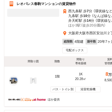
レオパレス春駒マンションの賃貸物件
西九条駅 歩
7
分 （環状線
な
九条駅 歩
10
分 （なんば線
な
弁天町駅 歩
14
分 （環状線
な
ほか3駅（徒歩20分圏内）
大阪府大阪市西区安治川２
4階建
20年7ヶ
総階数
築年数
宅配ボックス
間取り
賃
間取り図
階数
専有面積
管理
8
1K
万
1階
20.28㎡
8,50
バス・トイレ別
浴室乾燥機
ほか提供