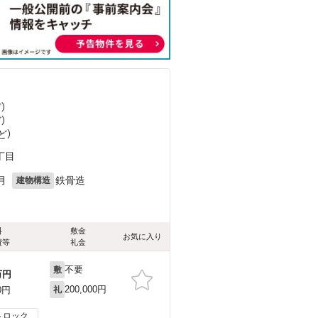
ど
）
ど
）
ど
）
丁目
月
鉄骨造
建物構造
料
敷金
お気に入り
費等
礼金
不要
敷
万円
200,000円
0円
礼
トロック