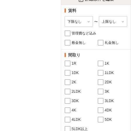
賃料
〜
管理費など込み
敷金無し
礼金無し
間取り
1R
1K
1DK
1LDK
2K
2DK
2LDK
3K
3DK
3LDK
4K
4DK
4LDK
5DK
5LDK以上