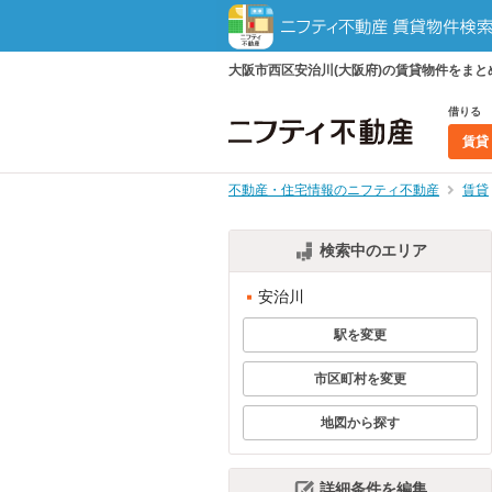
大阪市西区安治川(大阪府)の賃貸物件をま
借りる
賃貸
不動産・住宅情報のニフティ不動産
賃貸
検索中のエリア
安治川
駅を変更
市区町村を変更
地図から探す
詳細条件を編集