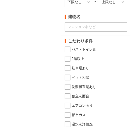
〜
建物名
こだわり条件
バス・トイレ別
2階以上
駐車場あり
ペット相談
洗濯機置場あり
独立洗面台
エアコンあり
都市ガス
温水洗浄便座