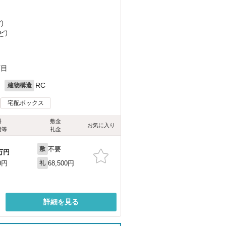
ど
）
ど
）
丁目
月
RC
建物構造
宅配ボックス
料
敷金
お気に入り
費等
礼金
不要
敷
万円
68,500円
0円
礼
詳細を見る