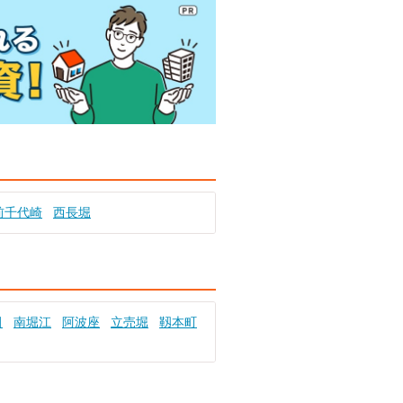
前千代崎
西長堀
田
南堀江
阿波座
立売堀
靱本町