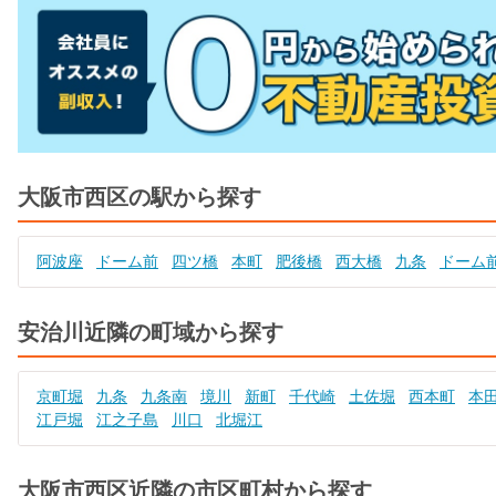
大阪市西区の駅から探す
阿波座
ドーム前
四ツ橋
本町
肥後橋
西大橋
九条
ドーム
安治川近隣の町域から探す
京町堀
九条
九条南
境川
新町
千代崎
土佐堀
西本町
本
江戸堀
江之子島
川口
北堀江
大阪市西区近隣の市区町村から探す