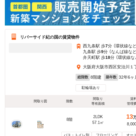
リバーサイド紀の国の賃貸物件
西九条駅 歩
7
分 （環状線
な
九条駅 歩
9
分 （なんば線
な
弁天町駅 歩
18
分 （環状線
な
大阪府大阪市西区安治川１
8階建
32年6ヶ
総階数
築年数
駐輪場あり
間取り
賃
間取り図
階数
専有面積
管理
13
2LDK
8階
57.1㎡
8,00
バス・トイレ別
フローリング
オー