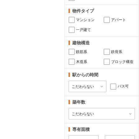
物件タイプ
マンション
アパート
一戸建て
建物構造
鉄筋系
鉄骨系
木造系
ブロック構造
駅からの時間
バス可
築年数
専有面積