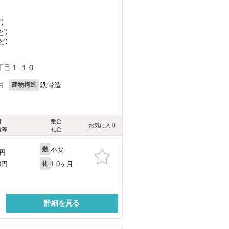
ど
）
ど
）
ど
）
丁目１-１０
月
鉄骨造
建物構造
料
敷金
お気に入り
費等
礼金
不要
敷
円
1.0ヶ月
0円
礼
詳細を見る