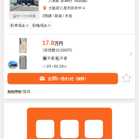
八尾駅 歩
30
分 （関西線）
大阪府八尾市田井中４
2階建 / 新築 / 木造
すべての写真
駐車場あり
駐輪場あり
17.8
万円
（管理費10,000円）
不要
不要
敷
礼
- / 1R / 60.29㎡
お問い合わせ
（無料）
提供