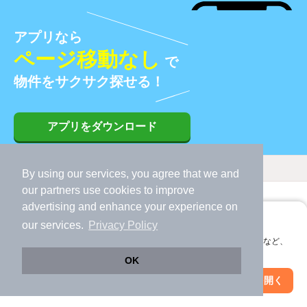
アプリなら
ページ移動なし
で
物件をサクサク探せる！
アプリをダウンロード
条件を変更する
By using our services, you agree that we and
our
partners
use cookies to improve
田井中
絞り込み条件
変更する
変更する
advertising and enhance your experience on
アプリに切り替えて、サクサクお部屋探し
our services.
Privacy Policy
地図
会員登録なしですぐ使える。マップ検索やお気に入り保存など、
アプリ限定の便利な機能が使えます！
OK
地図から探す
Web版で続行
アプリを開く
市区町村を変更
絞り込み条件を変更
八尾市の駅から探す