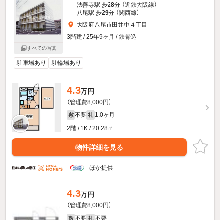
法善寺駅 歩
28
分 （近鉄大阪線）
八尾駅 歩
29
分 （関西線）
大阪府八尾市田井中４丁目
3階建 / 25年9ヶ月 / 鉄骨造
すべての写真
駐車場あり
駐輪場あり
4.3
万円
（管理費8,000円）
不要
1.0ヶ月
敷
礼
2階 / 1K / 20.28㎡
物件詳細を見る
ほか提供
4.3
万円
（管理費8,000円）
不要
不要
敷
礼