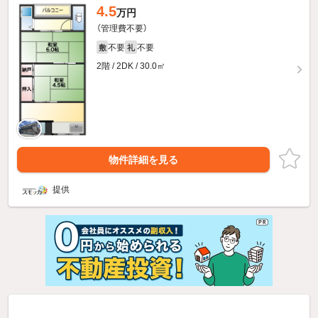
4.5
万円
（管理費不要）
不要
不要
敷
礼
2階 / 2DK / 30.0㎡
物件詳細を見る
提供