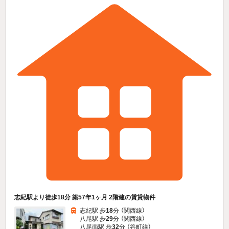
志紀駅より徒歩18分 築57年1ヶ月 2階建の賃貸物件
志紀駅 歩
18
分 （関西線）
八尾駅 歩
29
分 （関西線）
八尾南駅 歩
32
分 （谷町線）