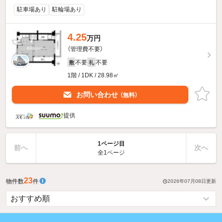
駐車場あり
駐輪場あり
4.25
万円
（管理費不要）
不要
不要
敷
礼
1階 / 1DK / 28.98㎡
お問い合わせ
（無料）
提供
1ページ目
前へ
次へ
全1ページ
23
物件数
件
2026年07月08日
更新