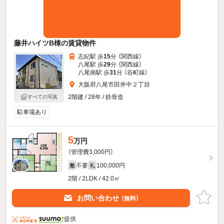
藤井ハイツB棟の賃貸物件
志紀駅 歩
15
分 （関西線）
八尾駅 歩
29
分 （関西線）
八尾南駅 歩
31
分 （谷町線）
大阪府八尾市田井中２丁目
2階建 / 28年 / 鉄骨造
すべての写真
駐車場あり
5
万円
（管理費3,000円）
不要
100,000円
敷
礼
2階 / 2LDK / 42.0㎡
お問い合わせ
（無料）
提供