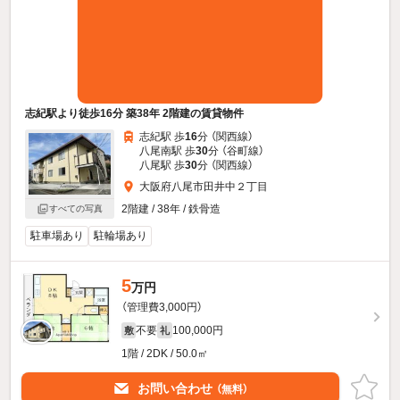
志紀駅より徒歩16分 築38年 2階建の賃貸物件
志紀駅 歩
16
分 （関西線）
八尾南駅 歩
30
分 （谷町線）
八尾駅 歩
30
分 （関西線）
大阪府八尾市田井中２丁目
2階建 / 38年 / 鉄骨造
すべての写真
駐車場あり
駐輪場あり
5
万円
（管理費3,000円）
不要
100,000円
敷
礼
1階 / 2DK / 50.0㎡
お問い合わせ
（無料）