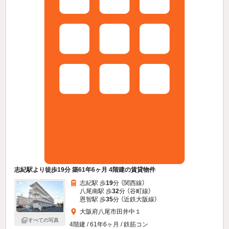
志紀駅より徒歩19分 築61年6ヶ月 4階建の賃貸物件
志紀駅 歩
19
分 （関西線）
八尾南駅 歩
32
分 （谷町線）
恩智駅 歩
35
分 （近鉄大阪線）
大阪府八尾市田井中１
すべての写真
4階建 / 61年6ヶ月 / 鉄筋コン