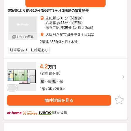
志紀駅より徒歩10分 築53年3ヶ月 2階建の賃貸物件
志紀駅 歩
10
分 （関西線）
八尾駅 歩
28
分 （関西線）
法善寺駅 歩
30
分 （近鉄大阪線）
大阪府八尾市田井中３丁目122
すべての写真
2階建 / 53年3ヶ月 / 木造
駐車場あり
駐輪場あり
4.2
万円
（管理費不要）
不要
不要
敷
礼
1階 / 3K / 28.0㎡
物件詳細を見る
ほか提供