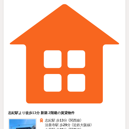
志紀駅より徒歩13分 新築 2階建の賃貸物件
志紀駅 歩
13
分 （関西線）
法善寺駅 歩
29
分 （近鉄大阪線）