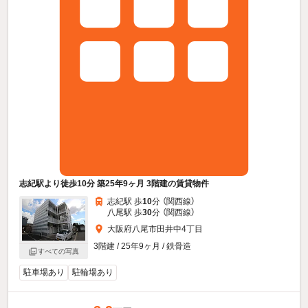
志紀駅より徒歩10分 築25年9ヶ月 3階建の賃貸物件
志紀駅 歩
10
分 （関西線）
八尾駅 歩
30
分 （関西線）
大阪府八尾市田井中4丁目
3階建 / 25年9ヶ月 / 鉄骨造
すべての写真
駐車場あり
駐輪場あり