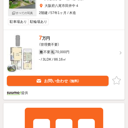
大阪府八尾市田井中４
2階建 / 57年1ヶ月 / 木造
すべての写真
駐車場あり
駐輪場あり
7
万円
（管理費不要）
不要
70,000円
敷
礼
- / 3LDK / 86.16㎡
お問い合わせ
（無料）
提供