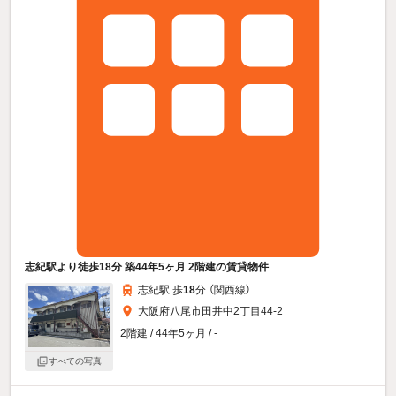
志紀駅より徒歩18分 築44年5ヶ月 2階建の賃貸物件
志紀駅 歩
18
分 （関西線）
大阪府八尾市田井中2丁目44-2
2階建 / 44年5ヶ月 / -
すべての写真