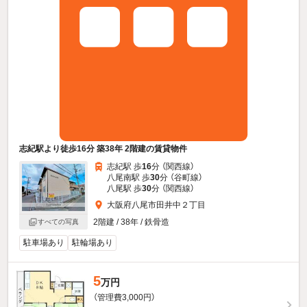
志紀駅より徒歩16分 築38年 2階建の賃貸物件
志紀駅 歩
16
分 （関西線）
八尾南駅 歩
30
分 （谷町線）
八尾駅 歩
30
分 （関西線）
大阪府八尾市田井中２丁目
2階建 / 38年 / 鉄骨造
すべての写真
駐車場あり
駐輪場あり
5
万円
（管理費3,000円）