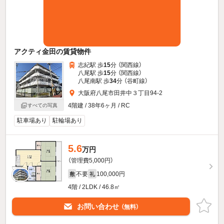
アクティ金田の賃貸物件
志紀駅 歩
15
分 （関西線）
八尾駅 歩
15
分 （関西線）
八尾南駅 歩
34
分 （谷町線）
大阪府八尾市田井中３丁目94-2
4階建 / 38年6ヶ月 / RC
すべての写真
駐車場あり
駐輪場あり
5.6
万円
（管理費5,000円）
不要
100,000円
敷
礼
4階 / 2LDK / 46.8㎡
お問い合わせ
（無料）