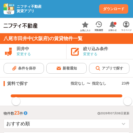
ニフティ不動産
ダウンロード
賃貸アプリ
お知らせ
閲覧履歴
マイページ
お気に入り
八尾市田井中(大阪府)の賃貸物件一覧
田井中
絞り込み条件
変更する
変更する
条件を保存
新着通知
アプリで探す
賃料で探す
指定なし
〜
指定なし
23
件
指定した賃料で絞り込む
23
物件数
件
2026年07月08日
更新