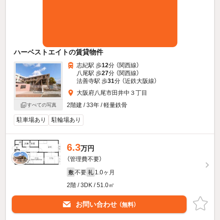
ハーベストエイトの賃貸物件
志紀駅 歩
12
分 （関西線）
八尾駅 歩
27
分 （関西線）
法善寺駅 歩
31
分 （近鉄大阪線）
大阪府八尾市田井中３丁目
2階建 / 33年 / 軽量鉄骨
すべての写真
駐車場あり
駐輪場あり
6.3
万円
（管理費不要）
不要
1.0ヶ月
敷
礼
2階 / 3DK / 51.0㎡
お問い合わせ
（無料）