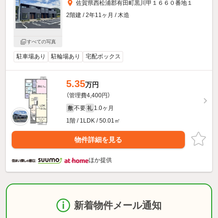
佐賀県西松浦郡有田町黒川甲１６６０番地１
2階建 / 2年11ヶ月 / 木造
すべての写真
駐車場あり
駐輪場あり
宅配ボックス
5.35
万円
（管理費4,400円）
不要
1.0ヶ月
敷
礼
1階 / 1LDK / 50.01㎡
物件詳細を見る
ほか提供
新着物件メール通知