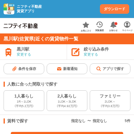
ニフティ不動産
ダウンロード
賃貸アプリ
お知らせ
閲覧履歴
マイページ
お気に入り
黒川駅(佐賀県)近くの賃貸物件一覧
黒川駅
絞り込み条件
変更する
変更する
条件を保存
新着通知
アプリで探す
人数に合った間取りで探す
1人暮らし
2人暮らし
ファミリー
1R～1LDK
1LDK～3LDK
2LDK～
（平均5.2万円）
（平均4.92万円）
（平均3.8万円）
賃料で探す
指定なし
〜
指定なし
5
件