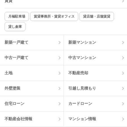
賃貸
TV付インターホン
角部屋
新着のみ
インターネット無料
月極駐車場
賃貸事務所・賃貸オフィス
貸店舗・店舗賃貸
貸し倉庫
該当件数:
物件一覧に反映
5
件
新築一戸建て
新築マンション
中古一戸建て
中古マンション
土地
不動産売却
外壁塗装
引越し見積もり
住宅ローン
カードローン
不動産会社情報
マンション情報