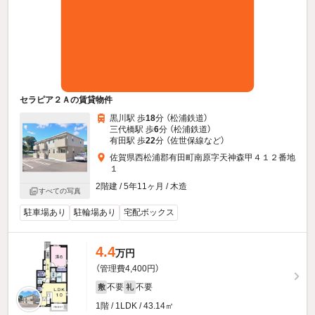
セラピア２Ａの賃貸物件
黒川駅 歩
18
分 （松浦鉄道）
三代橋駅 歩
6
分 （松浦鉄道）
有田駅 歩
22
分 （佐世保線
など
）
佐賀県西松浦郡有田町南原字天神森甲４１２番地
１
2階建 / 5年11ヶ月 / 木造
すべての写真
駐車場あり
駐輪場あり
宅配ボックス
4.4
万円
（管理費4,400円）
不要
不要
敷
礼
1階 / 1LDK / 43.14㎡