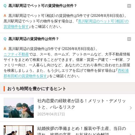
Q
黒川駅周辺でペット可の賃貸物件は何件？
A
黒川駅周辺でペット可（相談）の賃貸物件は5件です（2026年8月8日現在）。
黒川駅周辺でペット可の物件を探す場合は、「
黒川駅周辺のペット可（相談）の
賃貸物件を探す
」をご確認ください。
Q
黒川駅周辺の賃貸物件は何件？
A
黒川駅周辺の賃貸物件は5件です（2026年8月8日現在）。
ニフティ不動産
では、スーモ、ホームズ、アットホームなど、大手不動産情報
サイトをまとめて検索することができます。借家・賃貸一戸建て・一軒家、フ
ァミリー向け、一人暮らし向けなど、あなたのこだわり条件に合わせたお部屋
を検索しましょう。また、もう少しエリアを広げて物件を探す場合は「
西松浦
郡有田町の賃貸物件を探す
」をご確認ください。
おうち時間を豊かにするヒント
社内恋愛の経験者が語る！メリット・デメリッ
トと、バレるリスク
2025年04月17日
結婚挨拶の準備まとめ！服装や手土産、当日の
流れ、挨拶の言葉、お礼状など全解説