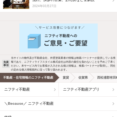
2024年03月27日
他の人はこんな条件で絞り込んでいます！
人気のこだわり条件
バス・トイレ別
2階以上
駐車場あり
ペット相談
当サイトの物件及び不動産会社、外壁塗装業者の情報は検索パートナーが提供している情
報であり、ニフティライフスタイル株式会社は内容の責任を負わないことを予めご了承く
免責
事項
ださい。本サービス内でお客様が入力される個人情報は、検索パートナーが取得し、同社
洗濯機置場あり
独立洗面台
の定める個人情報規約に従って取り扱われます。
不動産・住宅情報のニフティ不動産
賃貸
佐賀県
西松浦郡有田
エアコンあり
都市ガス
ニフティ不動産
ニフティ不動産アプリ
温水洗浄便座
オートロック
＼Because／ ニフティ不動産
コンロ2口以上
追焚き機能