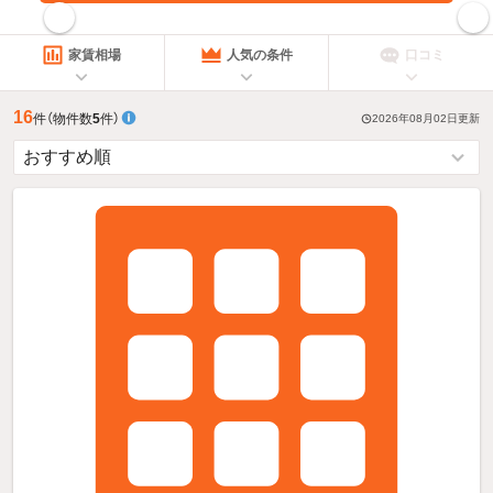
指定した賃料で絞り込む
家賃相場
人気の条件
口コミ
16
件
（物件数
5
件）
2026年08月02日
更新