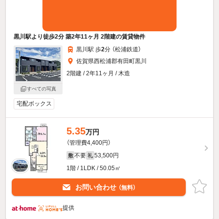
黒川駅より徒歩2分 築2年11ヶ月 2階建の賃貸物件
黒川駅 歩
2
分 （松浦鉄道）
佐賀県西松浦郡有田町黒川
2階建 / 2年11ヶ月 / 木造
すべての写真
宅配ボックス
5.35
万円
（管理費4,400円）
不要
53,500円
敷
礼
1階 / 1LDK / 50.05㎡
お問い合わせ
（無料）
提供