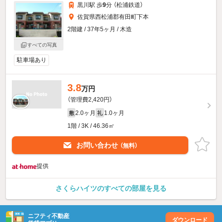
黒川駅 歩
9
分 （松浦鉄道）
佐賀県西松浦郡有田町下本
2階建 / 37年5ヶ月 / 木造
すべての写真
駐車場あり
3.8
万円
（管理費2,420円）
2.0ヶ月
1.0ヶ月
敷
礼
1階 / 3K / 46.36㎡
お問い合わせ
（無料）
提供
さくらハイツのすべての部屋を見る
ニフティ不動産
ダウンロード