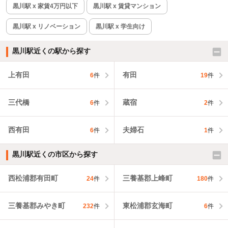
黒川駅 x 家賃4万円以下
黒川駅 x 賃貸マンション
黒川駅 x リノベーション
黒川駅 x 学生向け
黒川駅近くの駅から探す
上有田
有田
6
件
19
件
三代橋
蔵宿
6
件
2
件
西有田
夫婦石
6
件
1
件
黒川駅近くの市区から探す
西松浦郡有田町
三養基郡上峰町
24
件
180
件
三養基郡みやき町
東松浦郡玄海町
232
件
6
件