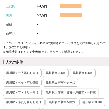
三代橋
4.4万円
黒川
5.2万円
蔵宿
-
西有田
-
※このデータは「ニフティ不動産」に掲載されている物件を元に算出したもので
す。(2026年8月8日)
※相場情報はあくまで参考値です。目安として活用ください。
人気の条件
黒川駅 x 一人暮らし向け
黒川駅 x 2LDK
黒川駅 x 1LDK
黒川駅 x ペット可（相談）
黒川駅 x デザイナーズ
黒川駅 x ファミリー向け
黒川駅 x 借家・賃貸一戸建て・一軒家
黒川駅 x ふたり暮らし向け
黒川駅 x 新築＆築浅
黒川駅 x 3LDK