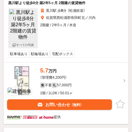
黒川駅より徒歩8分 築2年5ヶ月 2階建の賃貸物件
黒川駅 歩
8
分 （松浦鉄道）
佐賀県西松浦郡有田町北ノ川内
2階建 / 2年5ヶ月 / 木造
すべての写真
駐車場あり
駐輪場あり
宅配ボックス
5.7
万円
（管理費4,200円）
不要
57,000円
敷
礼
1階 / 1LDK / 50.01㎡
お問い合わせ
（無料）
提供