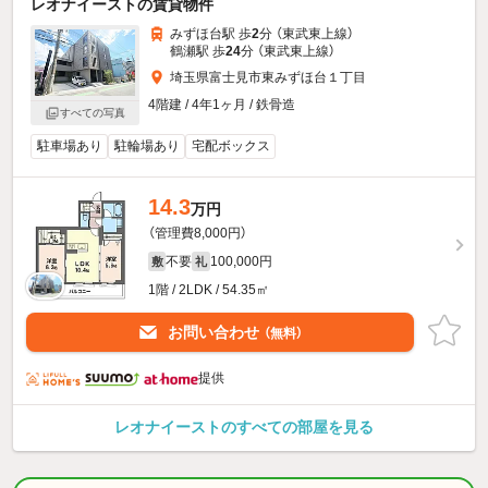
レオナイーストの賃貸物件
みずほ台駅 歩
2
分 （東武東上線）
鶴瀬駅 歩
24
分 （東武東上線）
埼玉県富士見市東みずほ台１丁目
4階建 / 4年1ヶ月 / 鉄骨造
すべての写真
駐車場あり
駐輪場あり
宅配ボックス
14.3
万円
（管理費8,000円）
不要
100,000円
敷
礼
1階 / 2LDK / 54.35㎡
お問い合わせ
（無料）
提供
レオナイーストのすべての部屋を見る