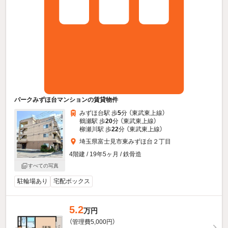
パークみずほ台マンションの賃貸物件
みずほ台駅 歩
5
分 （東武東上線）
鶴瀬駅 歩
20
分 （東武東上線）
柳瀬川駅 歩
22
分 （東武東上線）
埼玉県富士見市東みずほ台２丁目
4階建 / 19年5ヶ月 / 鉄骨造
すべての写真
駐輪場あり
宅配ボックス
5.2
万円
（管理費5,000円）