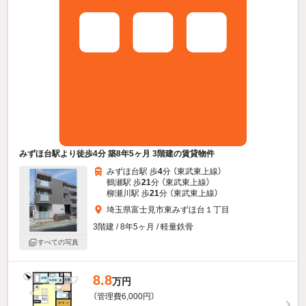
みずほ台駅より徒歩4分 築8年5ヶ月 3階建の賃貸物件
みずほ台駅 歩
4
分 （東武東上線）
鶴瀬駅 歩
21
分 （東武東上線）
柳瀬川駅 歩
21
分 （東武東上線）
埼玉県富士見市東みずほ台１丁目
3階建 / 8年5ヶ月 / 軽量鉄骨
すべての写真
8.8
万円
（管理費6,000円）