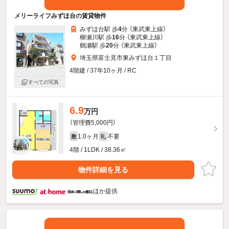
メリーライフみずほ台の賃貸物件
みずほ台駅 歩
4
分 （東武東上線）
柳瀬川駅 歩
16
分 （東武東上線）
鶴瀬駅 歩
20
分 （東武東上線）
埼玉県富士見市東みずほ台１丁目
4階建 / 37年10ヶ月 / RC
すべての写真
6.9
万円
（管理費5,000円）
1.0ヶ月
不要
敷
礼
4階 / 1LDK / 38.36㎡
物件詳細を見る
ほか提供