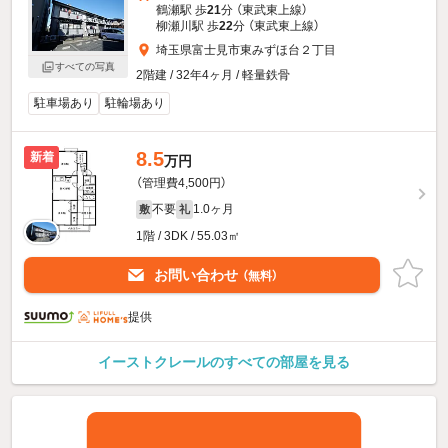
鶴瀬駅 歩
21
分 （東武東上線）
柳瀬川駅 歩
22
分 （東武東上線）
埼玉県富士見市東みずほ台２丁目
すべての写真
2階建 / 32年4ヶ月 / 軽量鉄骨
駐車場あり
駐輪場あり
8.5
新着
万円
（管理費4,500円）
不要
1.0ヶ月
敷
礼
1階 / 3DK / 55.03㎡
お問い合わせ
（無料）
提供
イーストクレールのすべての部屋を見る