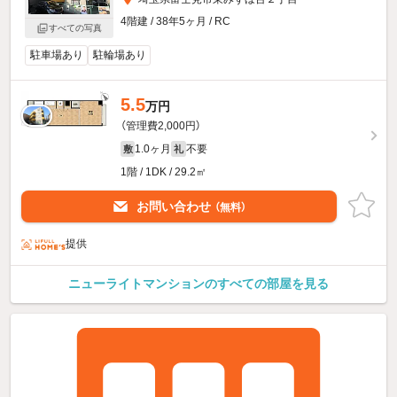
4階建 / 38年5ヶ月 / RC
すべての写真
駐車場あり
駐輪場あり
5.5
万円
（管理費2,000円）
1.0ヶ月
不要
敷
礼
1階 / 1DK / 29.2㎡
お問い合わせ
（無料）
提供
ニューライトマンションのすべての部屋を見る