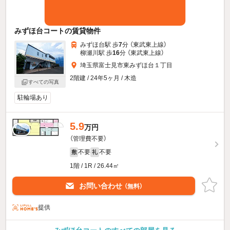
みずほ台コートの賃貸物件
みずほ台駅 歩
7
分 （東武東上線）
柳瀬川駅 歩
16
分 （東武東上線）
埼玉県富士見市東みずほ台１丁目
2階建 / 24年5ヶ月 / 木造
すべての写真
駐輪場あり
5.9
万円
（管理費不要）
不要
不要
敷
礼
1階 / 1R / 26.44㎡
お問い合わせ
（無料）
提供