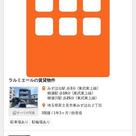
ラルミエールの賃貸物件
みずほ台駅 歩
3
分 （東武東上線）
鶴瀬駅 歩
19
分 （東武東上線）
柳瀬川駅 歩
25
分 （東武東上線）
埼玉県富士見市東みずほ台２丁目
3階建 / 1年3ヶ月 / 鉄骨造
すべての写真
駐車場あり
駐輪場あり