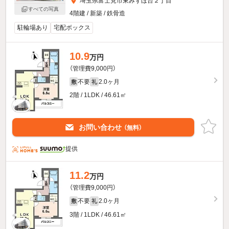
埼玉県富士見市東みずほ台２丁目
すべての写真
4階建 / 新築 / 鉄骨造
駐輪場あり
宅配ボックス
10.9
万円
（管理費9,000円）
不要
2.0ヶ月
敷
礼
2階 / 1LDK / 46.61㎡
お問い合わせ
（無料）
提供
11.2
万円
（管理費9,000円）
不要
2.0ヶ月
敷
礼
3階 / 1LDK / 46.61㎡