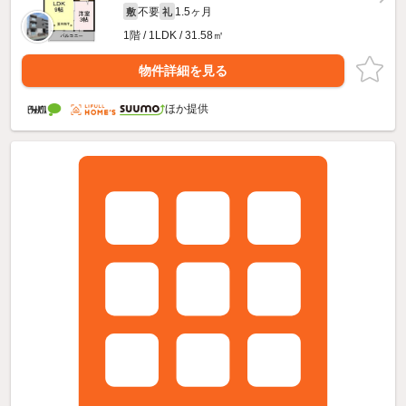
不要
1.5ヶ月
敷
礼
1階 / 1LDK / 31.58㎡
物件詳細を見る
ほか提供