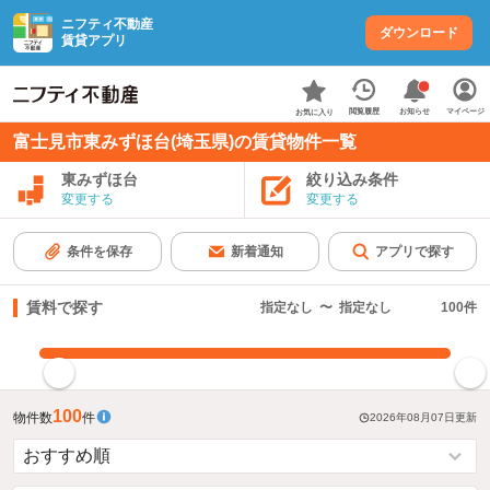
ニフティ不動産
ダウンロード
賃貸アプリ
お知らせ
閲覧履歴
マイページ
お気に入り
富士見市東みずほ台(埼玉県)の賃貸物件一覧
東みずほ台
絞り込み条件
変更する
変更する
条件を保存
新着通知
アプリで探す
賃料で探す
指定なし
〜
指定なし
100
件
指定した賃料で絞り込む
100
物件数
件
2026年08月07日
更新