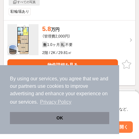
すべての写真
駐輪場あり
5.8
万円
（管理費2,000円）
1.0ヶ月
不要
敷
礼
2階 / 2K / 29.81㎡
物件詳細を見る
ほか提供
By using our services, you agree that we and
our
partners
use cookies to improve
advertising and enhance your experience on
アプリに切り替えて、サクサクお部屋探し
our services.
Privacy Policy
会員登録なしですぐ使える。マップ検索やお気に入り保存など、
アプリ限定の便利な機能が使えます！
OK
Web版で続行
アプリを開く
市区町村を変更
絞り込み条件を変更