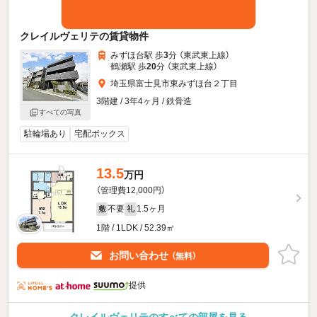
クレイルヴェリテの賃貸物件
みずほ台駅 歩
3
分 （東武東上線）
鶴瀬駅 歩
20
分 （東武東上線）
埼玉県富士見市東みずほ台２丁目
3階建 / 3年4ヶ月 / 鉄骨造
すべての写真
駐輪場あり
宅配ボックス
13.5
万円
（管理費12,000円）
不要
1.5ヶ月
敷
礼
1階 / 1LDK / 52.39㎡
お問い合わせ
（無料）
提供
クレイルヴェリテのすべての部屋を見る