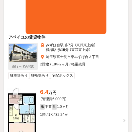
アベイユの賃貸物件
みずほ台駅 歩
7
分 （東武東上線）
鶴瀬駅 歩
19
分 （東武東上線）
埼玉県富士見市東みずほ台３丁目
2階建 / 18年2ヶ月 / 軽量鉄骨
すべての写真
駐車場あり
駐輪場あり
宅配ボックス
6.4
万円
（管理費6,000円）
不要
1.0ヶ月
敷
礼
1階 / 1K / 32.24㎡