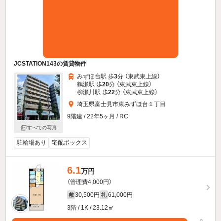
JCSTATION143の賃貸物件
みずほ台駅 歩
3
分 （東武東上線）
鶴瀬駅 歩
20
分 （東武東上線）
柳瀬川駅 歩
22
分 （東武東上線）
埼玉県富士見市東みずほ台１丁目
9階建 / 22年5ヶ月 / RC
すべての写真
駐輪場あり
宅配ボックス
6.1
万円
（管理費4,000円）
30,500円
61,000円
敷
礼
3階 / 1K / 23.12㎡