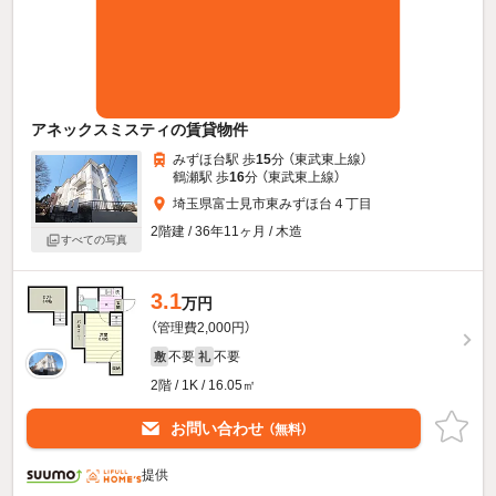
アネックスミスティの賃貸物件
みずほ台駅 歩
15
分 （東武東上線）
鶴瀬駅 歩
16
分 （東武東上線）
埼玉県富士見市東みずほ台４丁目
2階建 / 36年11ヶ月 / 木造
すべての写真
3.1
万円
（管理費2,000円）
不要
不要
敷
礼
2階 / 1K / 16.05㎡
お問い合わせ
（無料）
提供