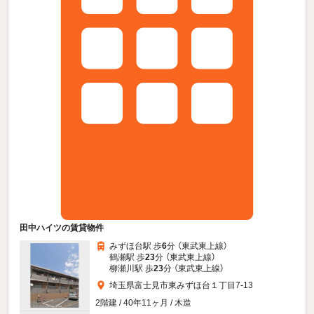
田中ハイツの賃貸物件
みずほ台駅 歩
6
分 （東武東上線）
鶴瀬駅 歩
23
分 （東武東上線）
柳瀬川駅 歩
23
分 （東武東上線）
埼玉県富士見市東みずほ台１丁目7-13
2階建 / 40年11ヶ月 / 木造