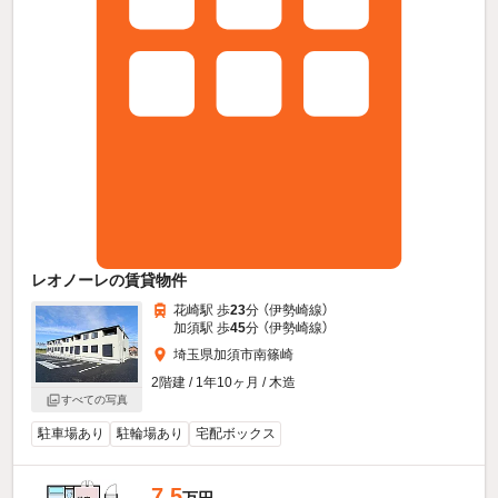
レオノーレの賃貸物件
花崎駅 歩
23
分 （伊勢崎線）
加須駅 歩
45
分 （伊勢崎線）
埼玉県加須市南篠崎
2階建 / 1年10ヶ月 / 木造
すべての写真
駐車場あり
駐輪場あり
宅配ボックス
7.5