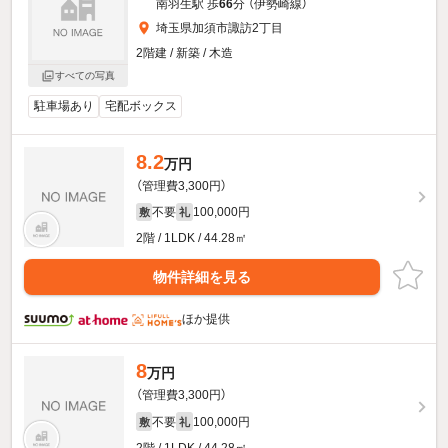
南羽生駅 歩
66
分 （伊勢崎線）
埼玉県加須市諏訪2丁目
2階建 / 新築 / 木造
すべての写真
駐車場あり
宅配ボックス
8.2
万円
（管理費3,300円）
不要
100,000円
敷
礼
2階 / 1LDK / 44.28㎡
物件詳細を見る
ほか提供
8
万円
（管理費3,300円）
不要
100,000円
敷
礼