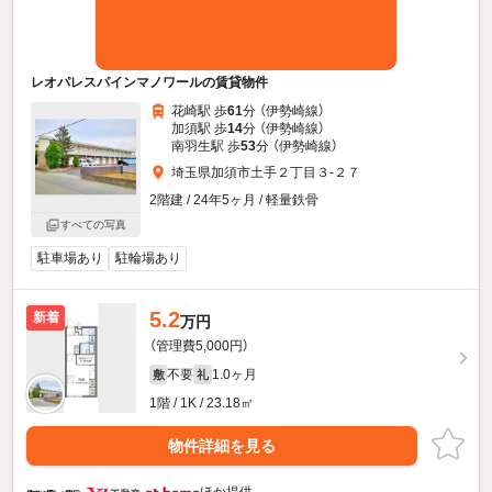
レオパレスパインマノワールの賃貸物件
花崎駅 歩
61
分 （伊勢崎線）
加須駅 歩
14
分 （伊勢崎線）
南羽生駅 歩
53
分 （伊勢崎線）
埼玉県加須市土手２丁目３-２７
2階建 / 24年5ヶ月 / 軽量鉄骨
すべての写真
駐車場あり
駐輪場あり
5.2
新着
万円
（管理費5,000円）
不要
1.0ヶ月
敷
礼
1階 / 1K / 23.18㎡
物件詳細を見る