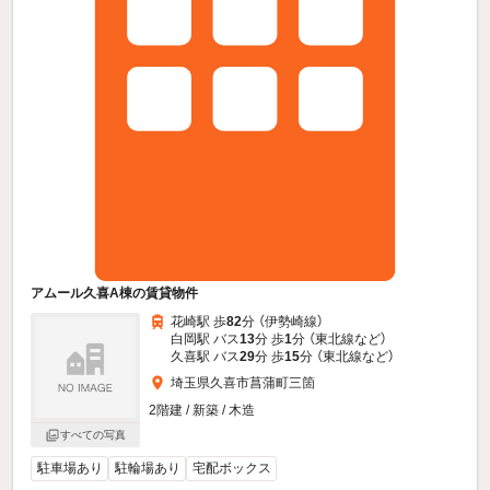
アムール久喜A棟の賃貸物件
花崎駅 歩
82
分 （伊勢崎線）
白岡駅 バス
13
分 歩
1
分 （東北線
など
）
久喜駅 バス
29
分 歩
15
分 （東北線
など
）
埼玉県久喜市菖蒲町三箇
2階建 / 新築 / 木造
すべての写真
駐車場あり
駐輪場あり
宅配ボックス