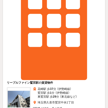
リーブルファイン鷲宮駅の賃貸物件
花崎駅 歩
37
分 （伊勢崎線）
鷲宮駅 歩
1
分 （伊勢崎線）
東鷲宮駅 歩
29
分 （東北線
など
）
埼玉県久喜市鷲宮中央1丁目