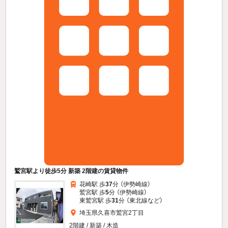
鷲宮駅より徒歩5分 新築 2階建の賃貸物件
花崎駅 歩
37
分 （伊勢崎線）
鷲宮駅 歩
5
分 （伊勢崎線）
東鷲宮駅 歩
31
分 （東北線
など
）
埼玉県久喜市鷲宮2丁目
2階建 / 新築 / 木造