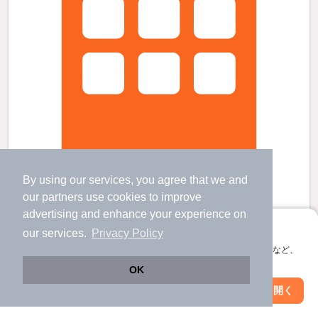
By using our services, you agree that we and
our
partners
use cookies to improve
マルベリーの賃貸物件
advertising and enhance your experience on
花崎駅 歩
30
分 （伊勢崎線）
アプリに切り替えて、サクサクお部屋探し
東鷲宮駅 バス
14
分 歩
9
分 （東北線
など
）
our services.
Privacy Policy
鷲宮駅 バス
15
分 歩
9
分 （伊勢崎線）
会員登録なしですぐ使える。マップ検索やお気に入り保存など、
埼玉県加須市川口
アプリ限定の便利な機能が使えます！
OK
2階建 / 2年7ヶ月 / 木造
Web版で続行
アプリを開く
すべての写真
駅・沿線を変更
絞り込み条件を変更
駐車場あり
宅配ボックス