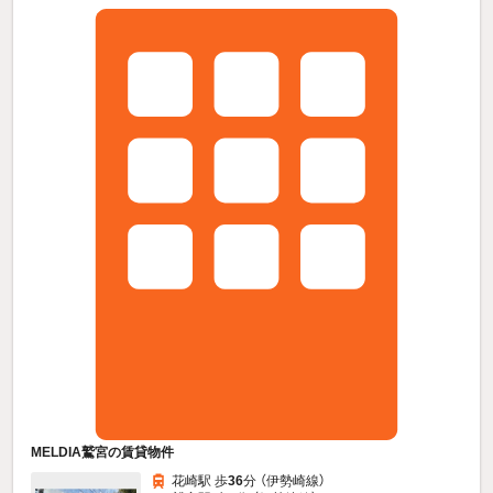
MELDIA鷲宮の賃貸物件
花崎駅 歩
36
分 （伊勢崎線）