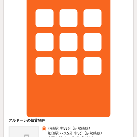
アルドーレの賃貸物件
花崎駅 歩
53
分 （伊勢崎線）
加須駅 バス
5
分 歩
5
分 （伊勢崎線）