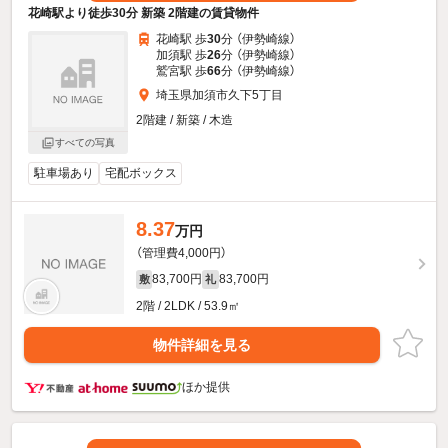
花崎駅より徒歩30分 新築 2階建の賃貸物件
花崎駅 歩
30
分 （伊勢崎線）
加須駅 歩
26
分 （伊勢崎線）
鷲宮駅 歩
66
分 （伊勢崎線）
埼玉県加須市久下5丁目
2階建 / 新築 / 木造
すべての写真
駐車場あり
宅配ボックス
8.37
万円
（管理費4,000円）
83,700円
83,700円
敷
礼
2階 / 2LDK / 53.9㎡
物件詳細を見る
ほか提供