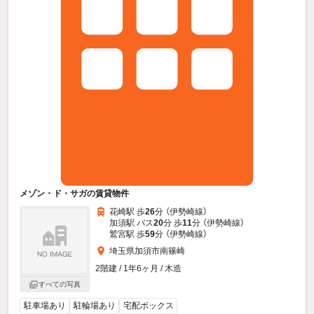
メゾン・ド・サガの賃貸物件
花崎駅 歩
26
分 （伊勢崎線）
加須駅 バス
20
分 歩
11
分 （伊勢崎線）
鷲宮駅 歩
59
分 （伊勢崎線）
埼玉県加須市南篠崎
2階建 / 1年6ヶ月 / 木造
すべての写真
駐車場あり
駐輪場あり
宅配ボックス