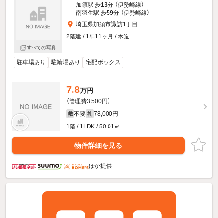
加須駅 歩
13
分 （伊勢崎線）
南羽生駅 歩
59
分 （伊勢崎線）
埼玉県加須市諏訪1丁目
2階建 / 1年11ヶ月 / 木造
すべての写真
駐車場あり
駐輪場あり
宅配ボックス
7.8
万円
（管理費3,500円）
不要
78,000円
敷
礼
1階 / 1LDK / 50.01㎡
物件詳細を見る
ほか提供