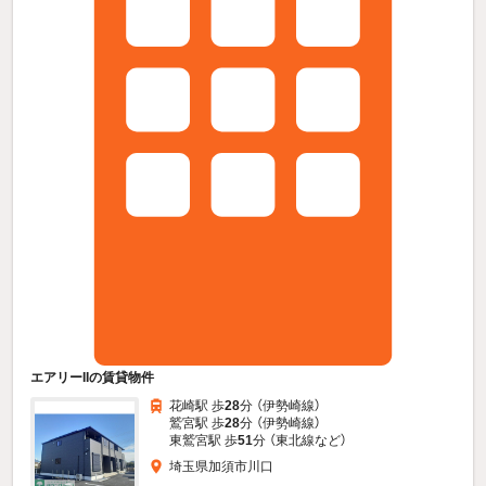
エアリーIIの賃貸物件
花崎駅 歩
28
分 （伊勢崎線）
鷲宮駅 歩
28
分 （伊勢崎線）
東鷲宮駅 歩
51
分 （東北線
など
）
埼玉県加須市川口