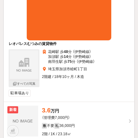
レオパレスむつみの賃貸物件
花崎駅 歩
48
分 （伊勢崎線）
加須駅 歩
14
分 （伊勢崎線）
南羽生駅 歩
75
分 （伊勢崎線）
埼玉県加須市睦町1丁目
2階建 / 18年10ヶ月 / 木造
すべての写真
駐車場あり
3.6
新着
万円
（管理費7,000円）
不要
36,000円
敷
礼
2階 / 1K / 23.18㎡