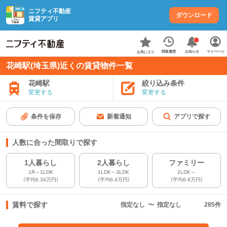
ニフティ不動産
ダウンロード
賃貸アプリ
お知らせ
閲覧履歴
マイページ
お気に入り
花崎駅(埼玉県)近くの賃貸物件一覧
花崎駅
絞り込み条件
変更する
変更する
条件を保存
新着通知
アプリで探す
人数に合った間取りで探す
1人暮らし
2人暮らし
ファミリー
1R～1LDK
1LDK～3LDK
2LDK～
（平均6.34万円）
（平均6.4万円）
（平均6.8万円）
賃料で探す
指定なし
〜
指定なし
285
件