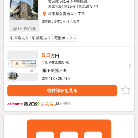
鷲宮駅 歩
1
分 （伊勢崎線）
東鷲宮駅 歩
35
分 （東北線
など
）
埼玉県久喜市栄１丁目
3階建 / 1年1ヶ月 / 木造
すべての写真
駐車場あり
駐輪場あり
宅配ボックス
5.5
万円
（管理費3,000円）
不要
不要
敷
礼
2階 / 1K / 26.71㎡
物件詳細を見る
ほか提供