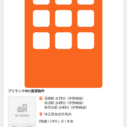
ブリランテIIIの賃貸物件
花崎駅 歩
72
分 （伊勢崎線）
加須駅 歩
25
分 （伊勢崎線）
南羽生駅 歩
43
分 （伊勢崎線）
埼玉県加須市馬内
2階建 / 1年6ヶ月 / 木造