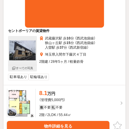
セントポーリアの賃貸物件
武蔵藤沢駅 歩
10
分 （西武池袋線）
狭山ヶ丘駅 歩
15
分 （西武池袋線）
入曽駅 歩
37
分 （西武新宿線）
埼玉県入間市下藤沢４丁目
2階建 / 28年5ヶ月 / 軽量鉄骨
すべての写真
駐車場あり
駐輪場あり
8.1
万円
（管理費5,000円）
不要
不要
敷
礼
2階 / 2LDK / 55.44㎡
物件詳細を見る