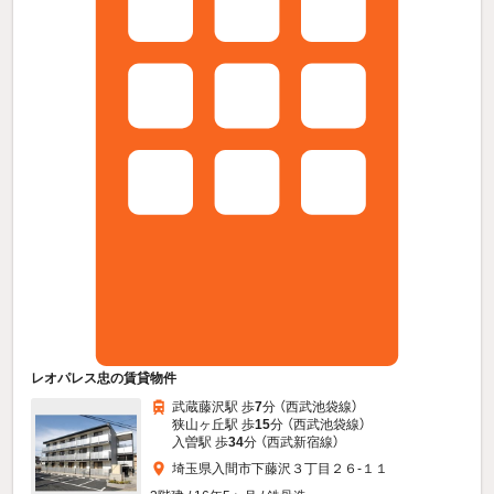
レオパレス忠の賃貸物件
武蔵藤沢駅 歩
7
分 （西武池袋線）
狭山ヶ丘駅 歩
15
分 （西武池袋線）
入曽駅 歩
34
分 （西武新宿線）
埼玉県入間市下藤沢３丁目２６-１１