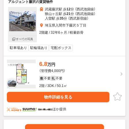
アルジェント藤沢の賃貸物件
武蔵藤沢駅 歩
12
分 （西武池袋線）
狭山ヶ丘駅 歩
21
分 （西武池袋線）
入曽駅 歩
35
分 （西武新宿線）
埼玉県入間市下藤沢５丁目
2階建 / 32年6ヶ月 / 軽量鉄骨
すべての写真
駐車場あり
駐輪場あり
宅配ボックス
6.8
万円
（管理費4,000円）
不要
不要
敷
礼
2階 / 3DK / 50.1㎡
物件詳細を見る
ほか提供