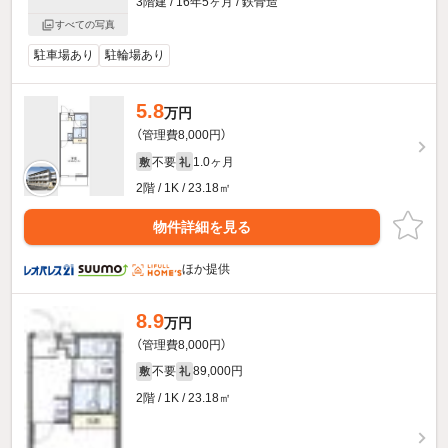
3階建 / 16年5ヶ月 / 鉄骨造
すべての写真
駐車場あり
駐輪場あり
5.8
万円
（管理費8,000円）
不要
1.0ヶ月
敷
礼
2階 / 1K / 23.18㎡
物件詳細を見る
ほか提供
8.9
万円
（管理費8,000円）
不要
89,000円
敷
礼
2階 / 1K / 23.18㎡