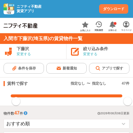
ニフティ不動産
ダウンロード
賃貸アプリ
お知らせ
閲覧履歴
マイページ
お気に入り
入間市下藤沢(埼玉県)の賃貸物件一覧
下藤沢
絞り込み条件
変更する
変更する
条件を保存
新着通知
アプリで探す
賃料で探す
指定なし
〜
指定なし
47
件
指定した賃料で絞り込む
47
物件数
件
2026年08月08日
更新