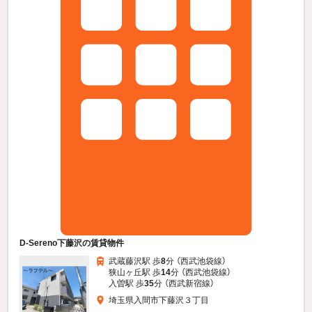
D-Sereno下藤沢の賃貸物件
武蔵藤沢駅 歩
8
分 （西武池袋線）
狭山ヶ丘駅 歩
14
分 （西武池袋線）
入曽駅 歩
35
分 （西武新宿線）
埼玉県入間市下藤沢３丁目