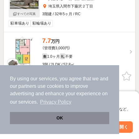
埼玉県入間市下藤沢２丁目
3階建 / 32年5ヶ月 / RC
すべての写真
駐車場あり
駐輪場あり
7.7
万円
（管理費3,000円）
1.0ヶ月
不要
敷
礼
3階 / 2LDK / 52.8㎡
お問い合わせ
（無料）
By using our services, you agree that we and
our
partners
use cookies to improve
提供
advertising and enhance your experience on
アプリに切り替えて、サクサクお部屋探し
our services.
Privacy Policy
ソシア藤沢のすべての部屋を見る
会員登録なしですぐ使える。マップ検索やお気に入り保存など、
アプリ限定の便利な機能が使えます！
OK
Web版で続行
アプリを開く
市区町村を変更
絞り込み条件を変更