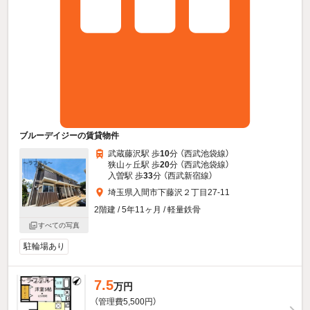
ブルーデイジーの賃貸物件
武蔵藤沢駅 歩
10
分 （西武池袋線）
狭山ヶ丘駅 歩
20
分 （西武池袋線）
入曽駅 歩
33
分 （西武新宿線）
埼玉県入間市下藤沢２丁目27-11
2階建 / 5年11ヶ月 / 軽量鉄骨
すべての写真
駐輪場あり
7.5
万円
（管理費5,500円）