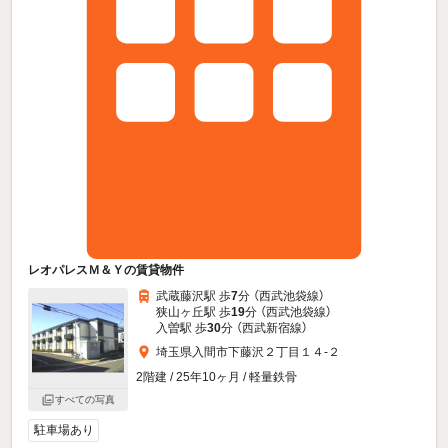
レオパレスＭ＆Ｙの賃貸物件
武蔵藤沢駅 歩
7
分 （西武池袋線）
狭山ヶ丘駅 歩
19
分 （西武池袋線）
入曽駅 歩
30
分 （西武新宿線）
埼玉県入間市下藤沢２丁目１４-２
2階建 / 25年10ヶ月 / 軽量鉄骨
すべての写真
駐車場あり