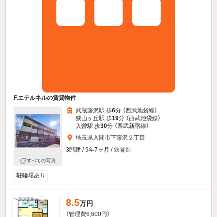
F.エテルネルの賃貸物件
武蔵藤沢駅 歩
6
分 （西武池袋線）
狭山ヶ丘駅 歩
19
分 （西武池袋線）
入曽駅 歩
30
分 （西武新宿線）
埼玉県入間市下藤沢２丁目
3階建 / 9年7ヶ月 / 鉄骨造
すべての写真
駐輪場あり
8.5
万円
（管理費6,600円）