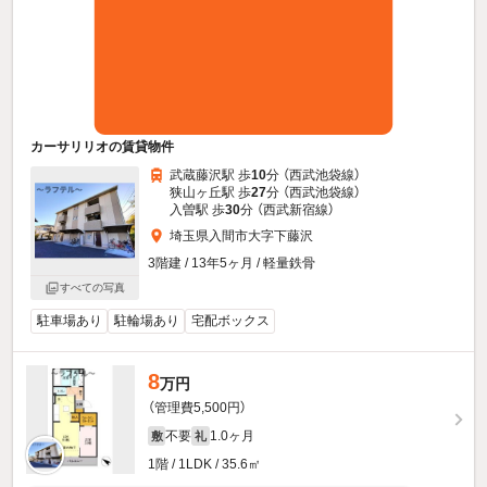
カーサリリオの賃貸物件
武蔵藤沢駅 歩
10
分 （西武池袋線）
狭山ヶ丘駅 歩
27
分 （西武池袋線）
入曽駅 歩
30
分 （西武新宿線）
埼玉県入間市大字下藤沢
3階建 / 13年5ヶ月 / 軽量鉄骨
すべての写真
駐車場あり
駐輪場あり
宅配ボックス
8
万円
（管理費5,500円）
不要
1.0ヶ月
敷
礼
1階 / 1LDK / 35.6㎡