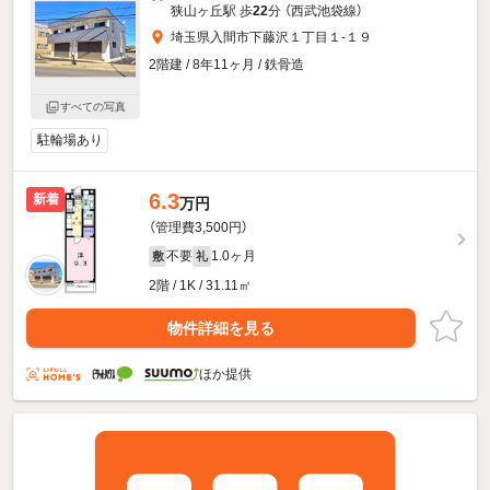
狭山ヶ丘駅 歩
22
分 （西武池袋線）
埼玉県入間市下藤沢１丁目１-１９
2階建 / 8年11ヶ月 / 鉄骨造
すべての写真
駐輪場あり
6.3
新着
万円
（管理費3,500円）
不要
1.0ヶ月
敷
礼
2階 / 1K / 31.11㎡
物件詳細を見る
ほか提供