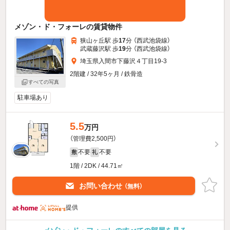
メゾン・ド・フォーレの賃貸物件
狭山ヶ丘駅 歩
17
分 （西武池袋線）
武蔵藤沢駅 歩
19
分 （西武池袋線）
埼玉県入間市下藤沢４丁目19-3
2階建 / 32年5ヶ月 / 鉄骨造
すべての写真
駐車場あり
5.5
万円
（管理費2,500円）
不要
不要
敷
礼
1階 / 2DK / 44.71㎡
お問い合わせ
（無料）
提供