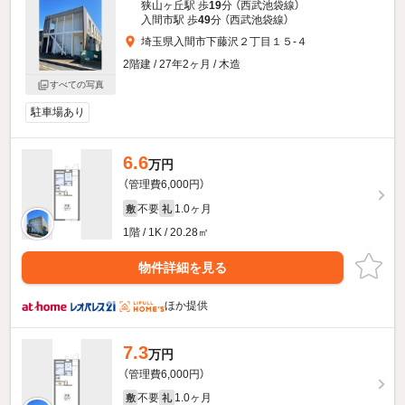
狭山ヶ丘駅 歩
19
分 （西武池袋線）
入間市駅 歩
49
分 （西武池袋線）
埼玉県入間市下藤沢２丁目１５-４
2階建 / 27年2ヶ月 / 木造
すべての写真
駐車場あり
6.6
万円
（管理費6,000円）
不要
1.0ヶ月
敷
礼
1階 / 1K / 20.28㎡
物件詳細を見る
ほか提供
7.3
万円
（管理費6,000円）
不要
1.0ヶ月
敷
礼