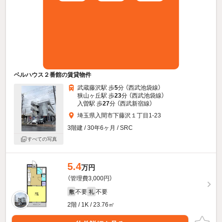
ベルハウス２番館の賃貸物件
武蔵藤沢駅 歩
5
分 （西武池袋線）
狭山ヶ丘駅 歩
23
分 （西武池袋線）
入曽駅 歩
27
分 （西武新宿線）
埼玉県入間市下藤沢１丁目1-23
3階建 / 30年6ヶ月 / SRC
すべての写真
5.4
万円
（管理費3,000円）
不要
不要
敷
礼
2階 / 1K / 23.76㎡