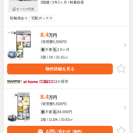
3階建 / 2年1ヶ月 / 軽量鉄骨
すべての写真
駐輪場あり
宅配ボックス
8.4
万円
（管理費5,500円）
不要
1.0ヶ月
敷
礼
1階 / 1K / 31.61㎡
物件詳細を見る
ほか提供
8.4
万円
（管理費5,500円）
不要
84,000円
敷
礼
1階 / 1LDK / 33.63㎡
お問い合わせ
（無料）