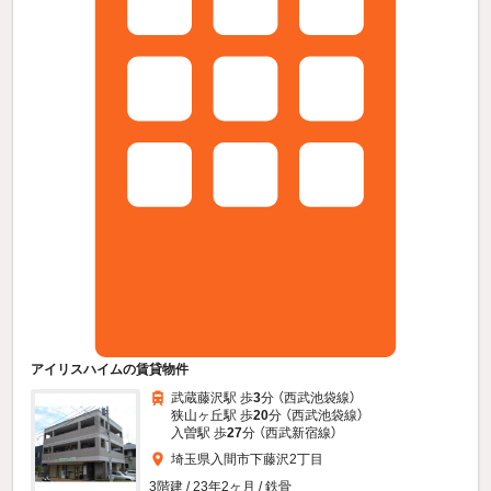
アイリスハイムの賃貸物件
武蔵藤沢駅 歩
3
分 （西武池袋線）
狭山ヶ丘駅 歩
20
分 （西武池袋線）
入曽駅 歩
27
分 （西武新宿線）
埼玉県入間市下藤沢2丁目
3階建 / 23年2ヶ月 / 鉄骨