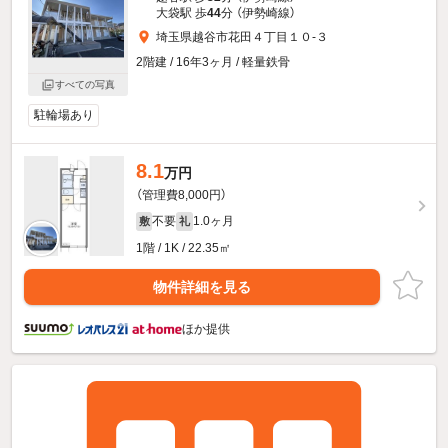
大袋駅 歩
44
分 （伊勢崎線）
埼玉県越谷市花田４丁目１０-３
2階建 / 16年3ヶ月 / 軽量鉄骨
すべての写真
駐輪場あり
8.1
万円
（管理費8,000円）
不要
1.0ヶ月
敷
礼
1階 / 1K / 22.35㎡
物件詳細を見る
ほか提供