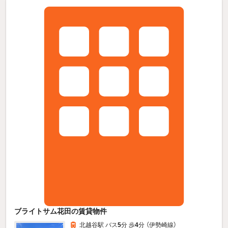
ブライトサム花田の賃貸物件
北越谷駅 バス
5
分 歩
4
分 （伊勢崎線）