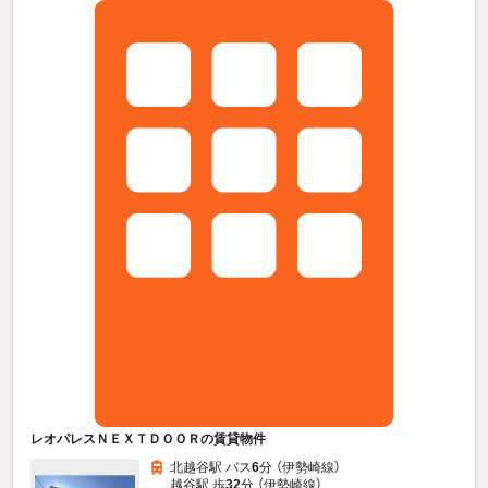
レオパレスＮＥＸＴＤＯＯＲの賃貸物件
北越谷駅 バス
6
分 （伊勢崎線）
越谷駅 歩
32
分 （伊勢崎線）