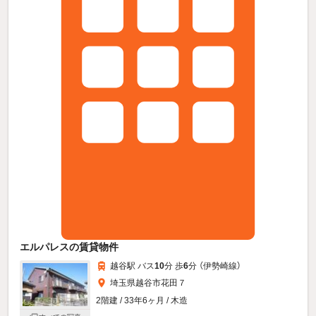
エルパレスの賃貸物件
越谷駅 バス
10
分 歩
6
分 （伊勢崎線）
埼玉県越谷市花田７
2階建 / 33年6ヶ月 / 木造