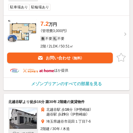
駐車場あり
駐輪場あり
7.2
万円
（管理費3,000円）
不要
不要
敷
礼
2階 / 2LDK / 50.51㎡
お問い合わせ
（無料）
ほか提供
メゾンブリアンのすべての部屋を見る
北越谷駅より徒歩16分 築30年 2階建の賃貸物件
北越谷駅 歩
16
分 （伊勢崎線）
越谷駅 歩
29
分 （伊勢崎線）
埼玉県越谷市花田１丁目7-6
2階建 / 30年 / 木造