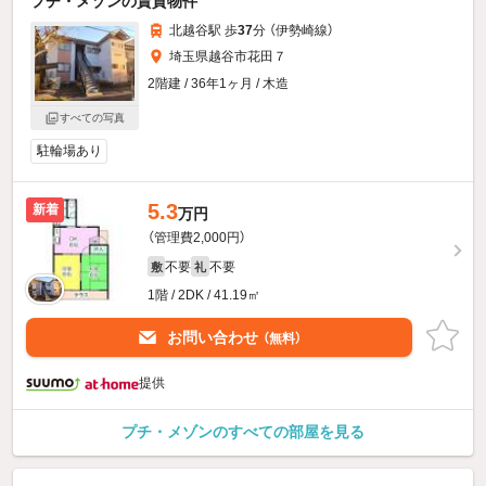
プチ・メゾンの賃貸物件
北越谷駅 歩
37
分 （伊勢崎線）
埼玉県越谷市花田７
2階建 / 36年1ヶ月 / 木造
すべての写真
駐輪場あり
5.3
新着
万円
（管理費2,000円）
不要
不要
敷
礼
1階 / 2DK / 41.19㎡
お問い合わせ
（無料）
提供
プチ・メゾンのすべての部屋を見る