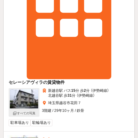
セレーシアヴィラの賃貸物件
新越谷駅 バス
15
分 歩
2
分 （伊勢崎線）
北越谷駅 歩
31
分 （伊勢崎線）
埼玉県越谷市花田７
3階建 / 29年10ヶ月 / 鉄骨
すべての写真
駐車場あり
駐輪場あり