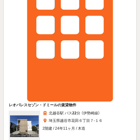
レオパレスセゾン・ドミールの賃貸物件
北越谷駅 バス
22
分 （伊勢崎線）
埼玉県越谷市花田６丁目７-１６
2階建 / 24年11ヶ月 / 木造