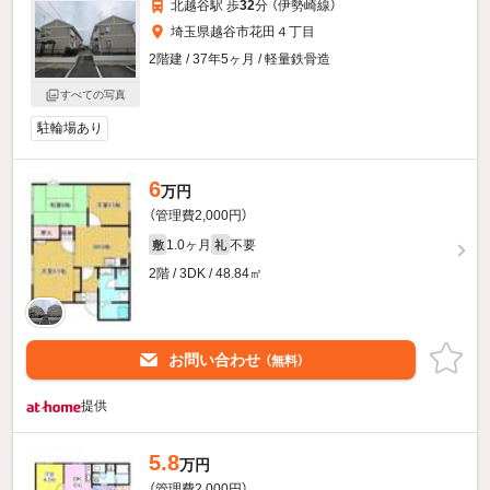
北越谷駅 歩
32
分 （伊勢崎線）
埼玉県越谷市花田４丁目
2階建 / 37年5ヶ月 / 軽量鉄骨造
すべての写真
駐輪場あり
6
万円
（管理費2,000円）
1.0ヶ月
不要
敷
礼
2階 / 3DK / 48.84㎡
お問い合わせ
（無料）
提供
5.8
万円
（管理費2,000円）