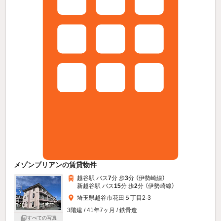
メゾンブリアンの賃貸物件
越谷駅 バス
7
分 歩
3
分 （伊勢崎線）
新越谷駅 バス
15
分 歩
2
分 （伊勢崎線）
埼玉県越谷市花田５丁目2-3
3階建 / 41年7ヶ月 / 鉄骨造
すべての写真