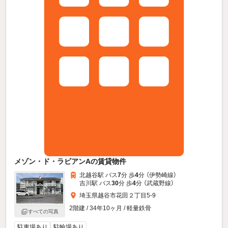
メゾン・ド・ラビアンAの賃貸物件
北越谷駅 バス
7
分 歩
4
分 （伊勢崎線）
吉川駅 バス
30
分 歩
4
分 （武蔵野線）
埼玉県越谷市花田２丁目5-9
2階建 / 34年10ヶ月 / 軽量鉄骨
すべての写真
駐車場あり
駐輪場あり