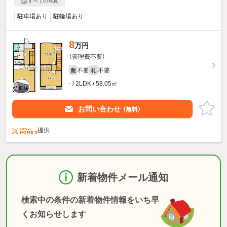
すべての写真
駐車場あり
駐輪場あり
8
万円
（管理費不要）
不要
不要
敷
礼
- / 2LDK / 58.05㎡
お問い合わせ
（無料）
提供
新着物件メール通知
検索中の条件の新着物件情報をいち早
くお知らせします