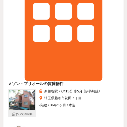
メゾン・プリオールの賃貸物件
新越谷駅 バス
15
分 歩
5
分 （伊勢崎線）
埼玉県越谷市花田７丁目
2階建 / 36年5ヶ月 / 木造
すべての写真