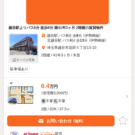
越谷駅よりバス6分 徒歩8分 築41年3ヶ月 2階建の賃貸物件
越谷駅 バス
6
分 歩
8
分 （伊勢崎線）
北越谷駅 バス
4
分 歩
13
分 （伊勢崎線）
埼玉県越谷市花田５丁目13-10
2階建 / 41年3ヶ月 / 木造
すべての写真
駐車場あり
6.4
万円
（管理費3,000円）
不要
不要
敷
礼
2階 / 2DK / 37.5㎡
お問い合わせ
（無料）
提供