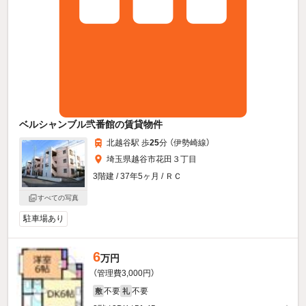
ベルシャンブル弐番館の賃貸物件
北越谷駅 歩
25
分 （伊勢崎線）
埼玉県越谷市花田３丁目
3階建 / 37年5ヶ月 / ＲＣ
すべての写真
駐車場あり
6
万円
（管理費3,000円）
不要
不要
敷
礼