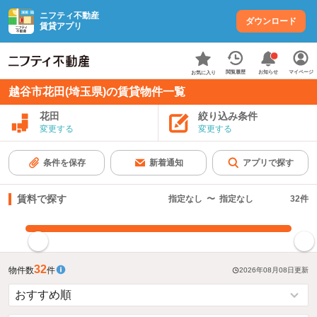
ニフティ不動産
ダウンロード
賃貸アプリ
お知らせ
閲覧履歴
マイページ
お気に入り
越谷市花田(埼玉県)の賃貸物件一覧
花田
絞り込み条件
変更する
変更する
条件を保存
新着通知
アプリで探す
賃料で探す
指定なし
〜
指定なし
32
件
指定した賃料で絞り込む
32
物件数
件
2026年08月08日
更新