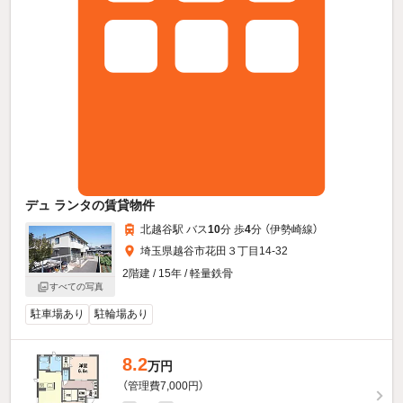
デュ ランタの賃貸物件
北越谷駅 バス
10
分 歩
4
分 （伊勢崎線）
埼玉県越谷市花田３丁目14-32
2階建 / 15年 / 軽量鉄骨
すべての写真
駐車場あり
駐輪場あり
8.2
万円
（管理費7,000円）