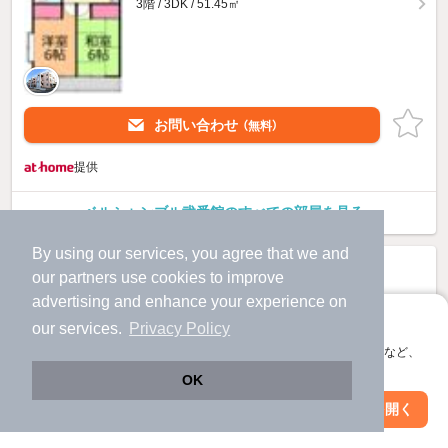
3階 / 3DK / 51.45㎡
お問い合わせ
（無料）
提供
ベルシャンブル弐番館のすべての部屋を見る
By using our services, you agree that we and
our
partners
use cookies to improve
advertising and enhance your experience on
アプリに切り替えて、サクサクお部屋探し
our services.
Privacy Policy
会員登録なしですぐ使える。マップ検索やお気に入り保存など、
アプリ限定の便利な機能が使えます！
OK
Web版で続行
アプリを開く
市区町村を変更
絞り込み条件を変更