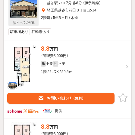
越谷駅 バス
7
分 歩
8
分 （伊勢崎線）
埼玉県越谷市花田３丁目12-14
2階建 / 5年5ヶ月 / 木造
すべての写真
駐車場あり
駐輪場あり
8.8
万円
（管理費3,000円）
不要
不要
敷
礼
1階 / 2LDK / 59.5㎡
お問い合わせ
（無料）
提供
8.8
万円
（管理費3,000円）