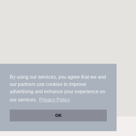
By using our services, you agree that we and
our
partners
use cookies to improve
advertising and enhance your experience on
our services.
Privacy Policy
OK
市区町村を変更
絞り込み条件を変更