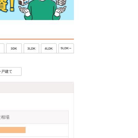
5LDK～
3DK
3LDK
4LDK
一戸建て
賃相場