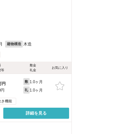
）
月
木造
建物構造
料
敷金
お気に入り
費等
礼金
1.0ヶ月
敷
万円
1.0ヶ月
0円
礼
炊き機能
詳細を見る