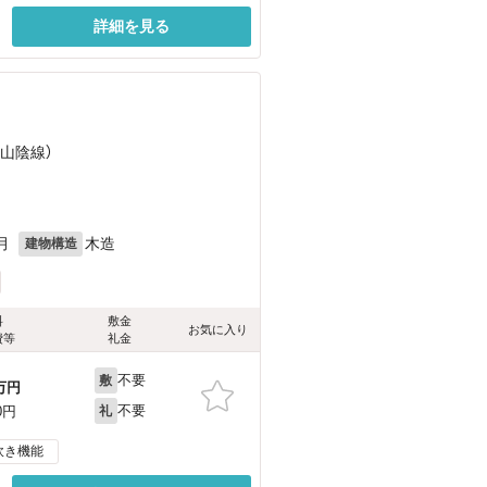
詳細を見る
（山陰線）
月
木造
建物構造
料
敷金
お気に入り
費等
礼金
不要
敷
万円
不要
0円
礼
炊き機能