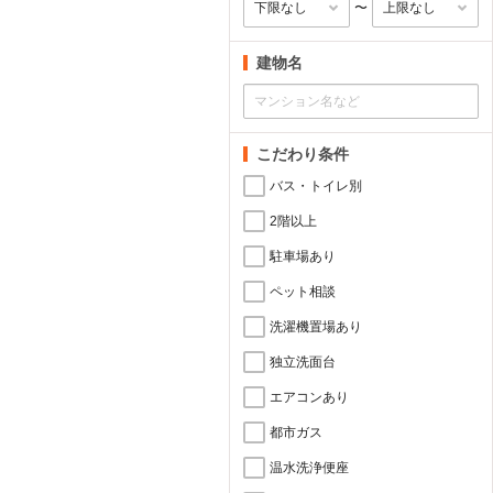
〜
建物名
こだわり条件
バス・トイレ別
2階以上
駐車場あり
ペット相談
洗濯機置場あり
独立洗面台
エアコンあり
都市ガス
温水洗浄便座