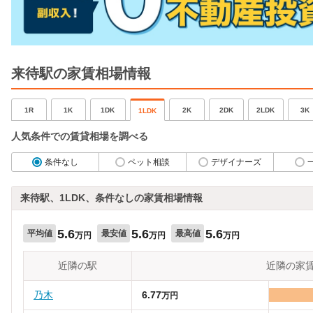
来待駅の家賃相場情報
1R
1K
1DK
2K
2DK
2LDK
3K
1LDK
人気条件での賃貸相場を調べる
条件なし
ペット相談
デザイナーズ
来待駅、1LDK、条件なしの家賃相場情報
5.6
5.6
5.6
平均値
最安値
最高値
万円
万円
万円
近隣の駅
近隣の家
乃木
6.77
万円