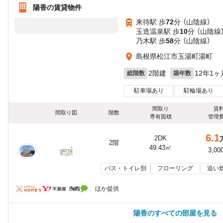
陽香の賃貸物件
来待駅 歩
72
分 （山陰線）
玉造温泉駅 歩
10
分 （山陰線
乃木駅 歩
58
分 （山陰線）
島根県松江市玉湯町湯町
2階建
12年1ヶ
総階数
築年数
駐車場あり
駐輪場あり
間取り
賃
間取り図
階数
専有面積
管理
6.1
2DK
2階
49.43㎡
3,00
バス・トイレ別
フローリング
追い
ほか提供
陽香のすべての部屋を見る