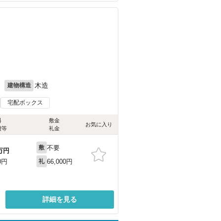
）
月
木造
建物構造
宅配ボックス
料
敷金
お気に入り
費等
礼金
不要
敷
万円
66,000円
0円
礼
詳細を見る