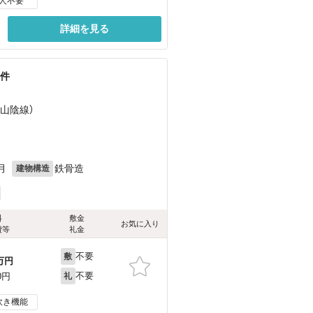
人不要
詳細を見る
物件
（山陰線）
月
鉄骨造
建物構造
料
敷金
お気に入り
費等
礼金
不要
敷
万円
不要
0円
礼
炊き機能