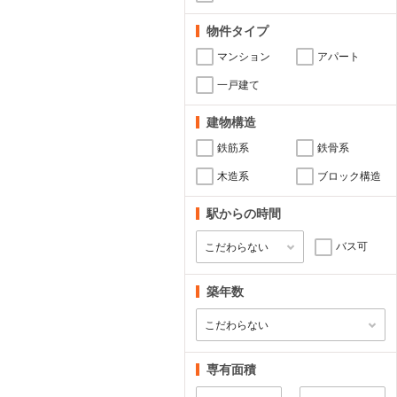
物件タイプ
マンション
アパート
一戸建て
建物構造
鉄筋系
鉄骨系
木造系
ブロック構造
駅からの時間
バス可
築年数
専有面積