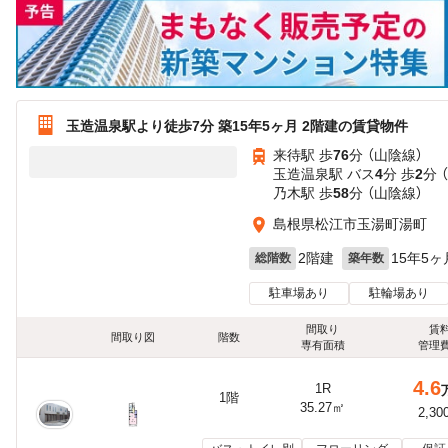
玉造温泉駅より徒歩7分 築15年5ヶ月 2階建の賃貸物件
来待駅 歩
76
分 （山陰線）
玉造温泉駅 バス
4
分 歩
2
分 
乃木駅 歩
58
分 （山陰線）
島根県松江市玉湯町湯町
2階建
15年5ヶ
総階数
築年数
駐車場あり
駐輪場あり
間取り
賃
間取り図
階数
専有面積
管理
4.6
1R
1階
35.27㎡
2,30