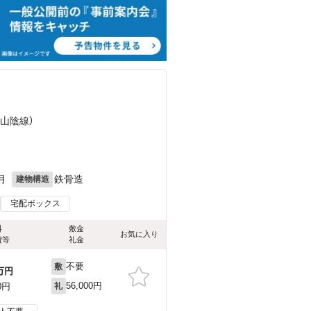
（山陰線）
月
鉄骨造
建物構造
宅配ボックス
料
敷金
お気に入り
費等
礼金
不要
敷
万円
56,000円
0円
礼