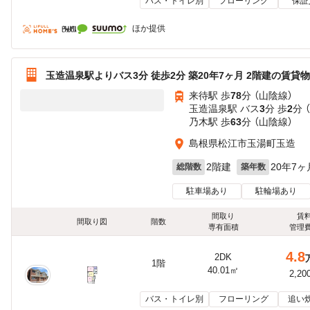
バス・トイレ別
フローリング
保証
ほか提供
玉造温泉駅よりバス3分 徒歩2分 築20年7ヶ月 2階建の賃貸
来待駅 歩
78
分 （山陰線）
玉造温泉駅 バス
3
分 歩
2
分 
乃木駅 歩
63
分 （山陰線）
島根県松江市玉湯町玉造
2階建
20年7ヶ
総階数
築年数
駐車場あり
駐輪場あり
間取り
賃
間取り図
階数
専有面積
管理
4.8
2DK
1階
40.01㎡
2,20
バス・トイレ別
フローリング
追い