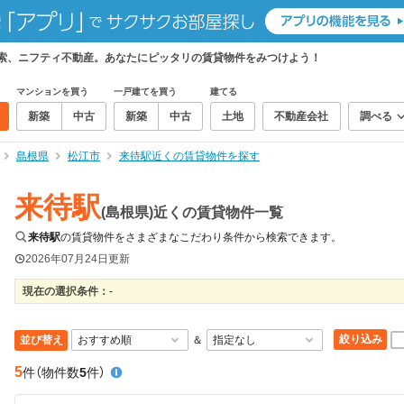
検索、ニフティ不動産。あなたにピッタリの賃貸物件をみつけよう！
マンションを買う
一戸建てを買う
建てる
新築
中古
新築
中古
土地
不動産会社
調べる
島根県
松江市
来待駅近くの賃貸物件を探す
来待駅
(島根県)近くの賃貸物件一覧
来待駅
の賃貸物件をさまざまなこだわり条件から検索できます。
2026年07月24日
更新
現在の選択条件：
-
絞り込み
並び替え
＆
5
件
（物件数
5
件）