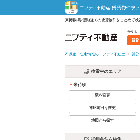
来待駅(島根県)近くの賃貸物件をまとめて
借りる
賃貸
不動産・住宅情報のニフティ不動産
賃貸
検索中のエリア
来待駅
駅を変更
市区町村を変更
地図から探す
詳細条件を編集