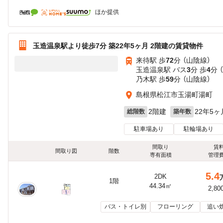
ほか提供
玉造温泉駅より徒歩7分 築22年5ヶ月 2階建の賃貸物件
来待駅 歩
72
分 （山陰線）
玉造温泉駅 バス
3
分 歩
4
分 
乃木駅 歩
59
分 （山陰線）
島根県松江市玉湯町湯町
2階建
22年5ヶ
総階数
築年数
駐車場あり
駐輪場あり
間取り
賃
間取り図
階数
専有面積
管理
5.4
2DK
1階
44.34㎡
2,80
バス・トイレ別
フローリング
追い