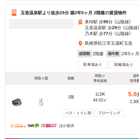
玉造温泉駅より徒歩29分 築2年5ヶ月 2階建の賃貸物件
来待駅 歩
95
分 （山陰線）
玉造温泉駅 歩
29
分 （山陰線
乃木駅 歩
77
分 （山陰線）
島根県松江市玉湯町玉造
2階建
2年5ヶ
総階数
築年数
駐車場あり
駐輪場あり
間取り
賃
間取り図
階数
専有面積
管理
5.6
1LDK
1階
44.02㎡
2,30
バス・トイレ別
フローリング
ほか提供