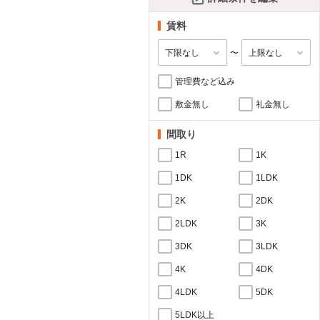
賃料
〜
管理費など込み
敷金無し
礼金無し
間取り
1R
1K
1DK
1LDK
2K
2DK
2LDK
3K
3DK
3LDK
4K
4DK
4LDK
5DK
5LDK以上