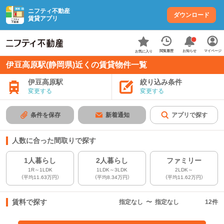
ニフティ不動産
ダウンロード
賃貸アプリ
お知らせ
閲覧履歴
マイページ
お気に入り
伊豆高原駅(静岡県)近くの賃貸物件一覧
伊豆高原駅
絞り込み条件
変更する
変更する
条件を保存
新着通知
アプリで探す
人数に合った間取りで探す
1人暮らし
2人暮らし
ファミリー
1R～1LDK
1LDK～3LDK
2LDK～
（平均11.63万円）
（平均8.34万円）
（平均11.62万円）
賃料で探す
指定なし
〜
指定なし
12
件