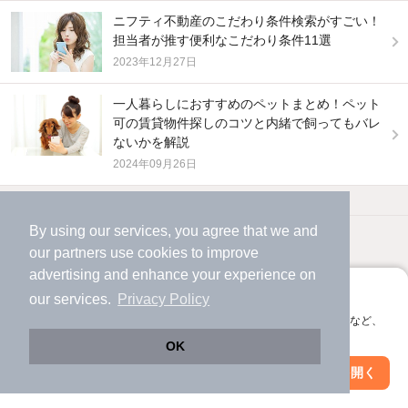
ニフティ不動産のこだわり条件検索がすごい！
担当者が推す便利なこだわり条件11選
2023年12月27日
一人暮らしにおすすめのペットまとめ！ペット
可の賃貸物件探しのコツと内緒で飼ってもバレ
ないかを解説
2024年09月26日
他の人はこんな条件で絞り込んでいます！
By using our services, you agree that we and
人気のこだわり条件
our
partners
use cookies to improve
新着物件メール通知
advertising and enhance your experience on
バス・トイレ別
2階以上
アプリに切り替えて、サクサクお部屋探し
our services.
Privacy Policy
検索中の条件の新着物件情報をいち早く
会員登録なしですぐ使える。マップ検索やお気に入り保存など、
駐車場あり
ペット相談
お知らせします
アプリ限定の便利な機能が使えます！
OK
当サイトの物件及び不動産会社、外壁塗装業者の情報は検索パートナーが提供している情
報であり、ニフティライフスタイル株式会社は内容の責任を負わないことを予めご了承く
免責
Web版で続行
アプリを開く
事項
ださい。本サービス内でお客様が入力される個人情報は、検索パートナーが取得し、同社
洗濯機置場あり
独立洗面台
駅・沿線を変更
絞り込み条件を変更
新着メール通知を受け取る
の定める個人情報規約に従って取り扱われます。