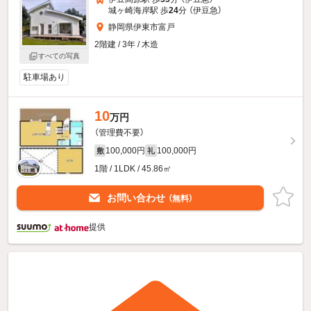
城ヶ崎海岸駅 歩
24
分 （伊豆急）
静岡県伊東市富戸
2階建 / 3年 / 木造
すべての写真
駐車場あり
10
万円
（管理費不要）
100,000円
100,000円
敷
礼
1階 / 1LDK / 45.86㎡
お問い合わせ
（無料）
提供