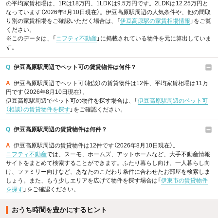
の平均家賃相場は、1Rは18万円、1LDKは9.5万円です。2LDKは12.25万円と
なっています（2026年8月10日現在）。伊豆高原駅周辺の人気条件や、他の間取
り別の家賃相場をご確認いただく場合は、「
伊豆高原駅の家賃相場情報
」をご覧
ください。
※このデータは、「
ニフティ不動産
」に掲載されている物件を元に算出していま
す。
Q
伊豆高原駅周辺でペット可の賃貸物件は何件？
A
伊豆高原駅周辺でペット可（相談）の賃貸物件は12件、平均家賃相場は11万
円です（2026年8月10日現在）。
伊豆高原駅周辺でペット可の物件を探す場合は、「
伊豆高原駅周辺のペット可
（相談）の賃貸物件を探す
」をご確認ください。
Q
伊豆高原駅周辺の賃貸物件は何件？
A
伊豆高原駅周辺の賃貸物件は12件です（2026年8月10日現在）。
ニフティ不動産
では、スーモ、ホームズ、アットホームなど、大手不動産情報
サイトをまとめて検索することができます。ふたり暮らし向け、一人暮らし向
け、ファミリー向けなど、あなたのこだわり条件に合わせたお部屋を検索しま
しょう。また、もう少しエリアを広げて物件を探す場合は「
伊東市の賃貸物件
を探す
」をご確認ください。
おうち時間を豊かにするヒント