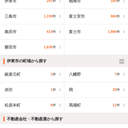
伊東市
熱海市
291
件
185
件
三島市
富士宮市
1,339
件
984
件
島田市
富士市
414
件
1,986
件
磐田市
1,836
件
伊東市の町域から探す
銀座元町
八幡野
3
件
7
件
赤沢
岡
1
件
20
件
松原本町
馬場町
8
件
12
件
不動産会社・不動産屋から探す