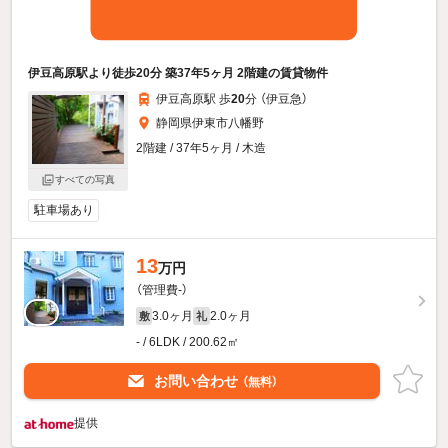
伊豆高原駅より徒歩20分 築37年5ヶ月 2階建の賃貸物件
伊豆高原駅 歩
20
分 （伊豆急）
静岡県伊東市八幡野
2階建 / 37年5ヶ月 / 木造
すべての写真
駐車場あり
13
万円
（管理費-）
3.0ヶ月
2.0ヶ月
敷
礼
- / 6LDK / 200.62㎡
お問い合わせ
（無料）
提供