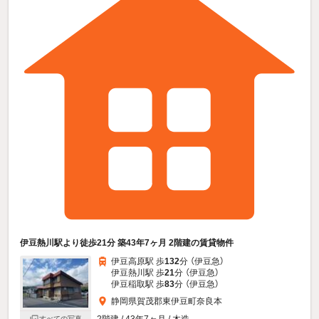
伊豆熱川駅より徒歩21分 築43年7ヶ月 2階建の賃貸物件
伊豆高原駅 歩
132
分 （伊豆急）
伊豆熱川駅 歩
21
分 （伊豆急）
伊豆稲取駅 歩
83
分 （伊豆急）
静岡県賀茂郡東伊豆町奈良本
2階建 / 43年7ヶ月 / 木造
すべての写真