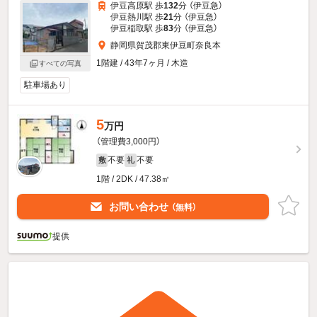
伊豆高原駅 歩
132
分 （伊豆急）
伊豆熱川駅 歩
21
分 （伊豆急）
伊豆稲取駅 歩
83
分 （伊豆急）
静岡県賀茂郡東伊豆町奈良本
1階建 / 43年7ヶ月 / 木造
すべての写真
駐車場あり
5
万円
（管理費3,000円）
不要
不要
敷
礼
1階 / 2DK / 47.38㎡
お問い合わせ
（無料）
提供