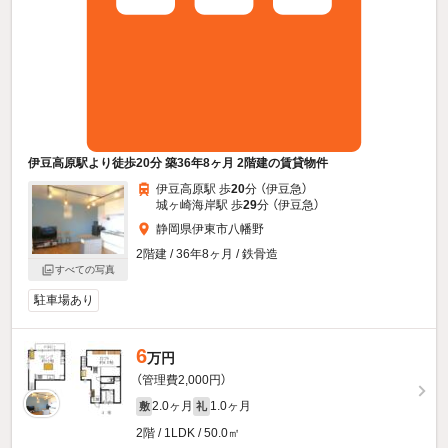
伊豆高原駅より徒歩20分 築36年8ヶ月 2階建の賃貸物件
伊豆高原駅 歩
20
分 （伊豆急）
城ヶ崎海岸駅 歩
29
分 （伊豆急）
静岡県伊東市八幡野
2階建 / 36年8ヶ月 / 鉄骨造
すべての写真
駐車場あり
6
万円
（管理費2,000円）
2.0ヶ月
1.0ヶ月
敷
礼
2階 / 1LDK / 50.0㎡