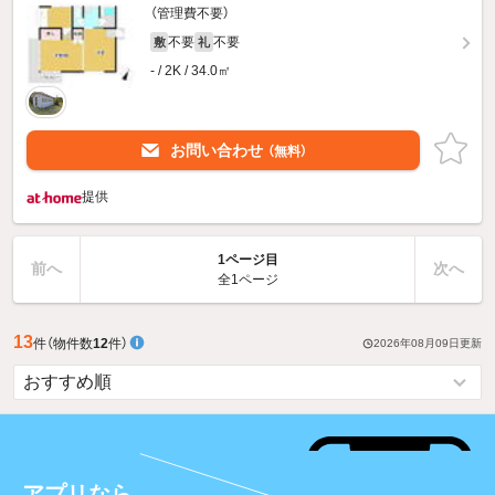
（管理費不要）
不要
不要
敷
礼
- / 2K / 34.0㎡
お問い合わせ
（無料）
提供
1ページ目
前へ
次へ
全1ページ
13
件
（物件数
12
件）
2026年08月09日
更新
アプリなら