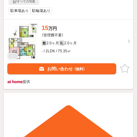
すべての写真
駐車場あり
駐輪場あり
15
万円
（管理費不要）
2.0ヶ月
2.0ヶ月
敷
礼
- / 2LDK / 75.35㎡
お問い合わせ
（無料）
提供