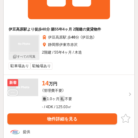
伊豆高原駅より徒歩40分 築55年4ヶ月 2階建の賃貸物件
伊豆高原駅 歩
40
分 （伊豆急）
静岡県伊東市赤沢
2階建 / 55年4ヶ月 / 木造
すべての写真
駐車場あり
駐輪場あり
14
新着
万円
（管理費不要）
1.0ヶ月
不要
敷
礼
- / 4DK / 125.03㎡
物件詳細を見る
提供