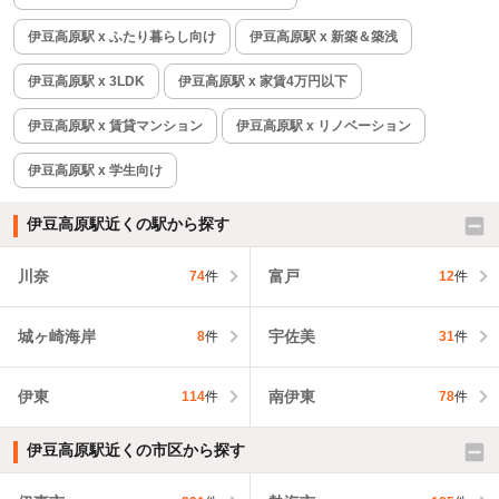
伊豆高原駅 x ふたり暮らし向け
伊豆高原駅 x 新築＆築浅
伊豆高原駅 x 3LDK
伊豆高原駅 x 家賃4万円以下
伊豆高原駅 x 賃貸マンション
伊豆高原駅 x リノベーション
伊豆高原駅 x 学生向け
伊豆高原駅近くの駅から探す
川奈
富戸
74
件
12
件
城ヶ崎海岸
宇佐美
8
件
31
件
伊東
南伊東
114
件
78
件
伊豆高原駅近くの市区から探す