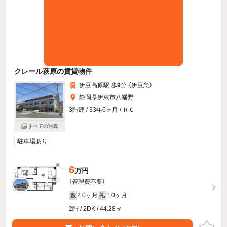
クレール萩原の賃貸物件
伊豆高原駅 歩
9
分 （伊豆急）
静岡県伊東市八幡野
3階建 / 33年6ヶ月 / ＲＣ
すべての写真
駐車場あり
6
万円
（管理費不要）
2.0ヶ月
1.0ヶ月
敷
礼
2階 / 2DK / 44.28㎡