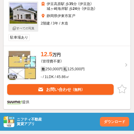
伊豆高原駅 歩
35
分 （伊豆急）
城ヶ崎海岸駅 歩
24
分 （伊豆急）
静岡県伊東市富戸
2階建 / 3年 / 木造
すべての写真
駐車場あり
12.5
万円
（管理費不要）
250,000円
125,000円
敷
礼
- / 1LDK / 45.86㎡
お問い合わせ
（無料）
提供
ニフティ不動産
ダウンロード
賃貸アプリ