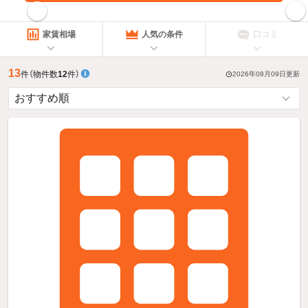
指定した賃料で絞り込む
家賃相場
人気の条件
口コミ
13
件
（物件数
12
件）
2026年08月09日
更新