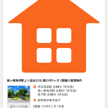
城ヶ崎海岸駅より徒歩22分 築21年5ヶ月 1階建の賃貸物件
伊豆高原駅 歩
44
分 （伊豆急）
城ヶ崎海岸駅 歩
22
分 （伊豆急）
富戸駅 歩
36
分 （伊豆急）
静岡県伊東市富戸
1階建 / 21年5ヶ月 / 木造
すべての写真