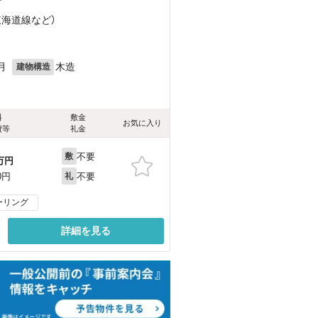
東海道線
など
）
月
木造
建物構造
料
敷金
お気に入り
費等
礼金
不要
敷
万円
不要
0円
礼
ーリング
詳細を見る