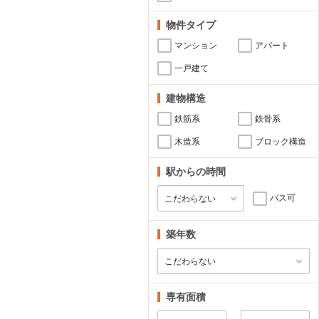
物件タイプ
マンション
アパート
一戸建て
建物構造
鉄筋系
鉄骨系
木造系
ブロック構造
駅からの時間
バス可
築年数
専有面積