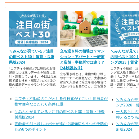
＼みんなが見ている／注目
立ち退き料の相場は？マン
＼みんなが見て
の街ベスト30｜賃貸・兵庫
ション・アパート・一軒家
の街ベスト100
県版2024
と店舗・事務所では違う？
ング2023｜賃
【体験談あり】
「ニフティ不動産」では理想のお部
ニフティ不動産 注
屋探しに役立つデータを独自に集
ング拡大版！東西ベス
立ち退き料とは、建物の取り壊し
計・調査しています。 今回は兵庫
表！ 「ニフティ不動
やオーナーの変更など、大家側の
県で最も検索・閲覧された注目の
探しに役立つデータ
都合で入居者に退去を迫る場合に
街の最新データをランキング形式
計・調査！ 関西エ
支払われるお金のこと。立ち退き
でまとめました。
索・閲覧されている
料の相場は、大きく分けて住宅か
ンキング形式でまと
店舗かによって異なります。
ニフティ不動産のこだわり条件検索がすごい！担当者が
＼みんなが見
推す便利なこだわり条件11選
ング2026｜
＼みんなが見ている／注目の街ベスト30｜賃貸・神奈
一人暮らしの
川県版2024
抑えるコツも
高齢者の引っ越しはボケが進む？認知症やうつの予防の
＼みんなが見
ため6つのポイント
府版2024