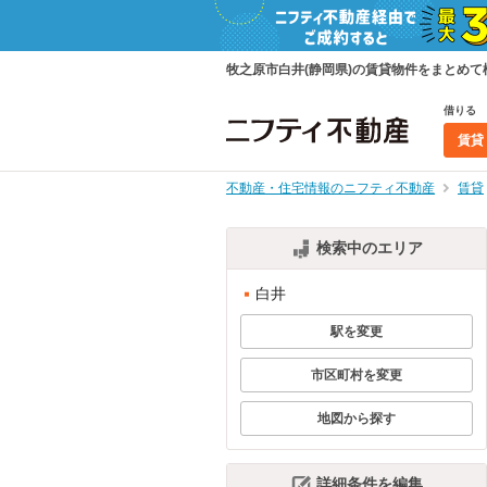
牧之原市白井(静岡県)の賃貸物件をまとめ
借りる
賃貸
不動産・住宅情報のニフティ不動産
賃貸
検索中のエリア
白井
駅を変更
市区町村を変更
地図から探す
詳細条件を編集