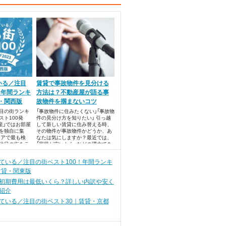
いる／注目
賃貸で事故物件を見分ける
！年間ランキ
方法は？不動産屋が語る事
貸・関西版
故物件を掴まないコツ
目の街ランキ
「事故物件に住みたくない」「事故物
ト100発
件の見分け方を知りたい」 引っ越
産」ではお部屋
して新しい賃貸に住み替える時、
を独自に集
その物件が事故物件かどうか、あ
リアで最も検
なたは気にしますか？最近では、
注目の街をラ
「家賃が安いから」などの理由であ
めました。
えて事故物件を選ぶ方もいるそう
です。しかし多くの方は、「絶対に
ている／注目の街ベスト100！年間ランキ
住みたくない」と考えると思いま
賃貸・関東版
す。
初期費用は最低いくら？詳しい内訳や安く
紹介
ている／注目の街ベスト30｜賃貸・京都