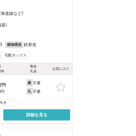
東海道線
など
）
鐵道）
月
鉄骨造
建物構造
宅配ボックス
料
敷金
お気に入り
費等
礼金
不要
敷
万円
不要
0円
礼
向き
詳細を見る
件