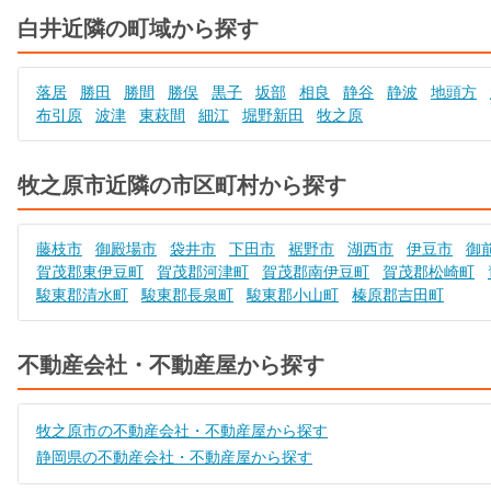
白井近隣の町域から探す
落居
勝田
勝間
勝俣
黒子
坂部
相良
静谷
静波
地頭方
布引原
波津
東萩間
細江
堀野新田
牧之原
牧之原市近隣の市区町村から探す
藤枝市
御殿場市
袋井市
下田市
裾野市
湖西市
伊豆市
御
賀茂郡東伊豆町
賀茂郡河津町
賀茂郡南伊豆町
賀茂郡松崎町
駿東郡清水町
駿東郡長泉町
駿東郡小山町
榛原郡吉田町
不動産会社・不動産屋から探す
牧之原市の不動産会社・不動産屋から探す
静岡県の不動産会社・不動産屋から探す