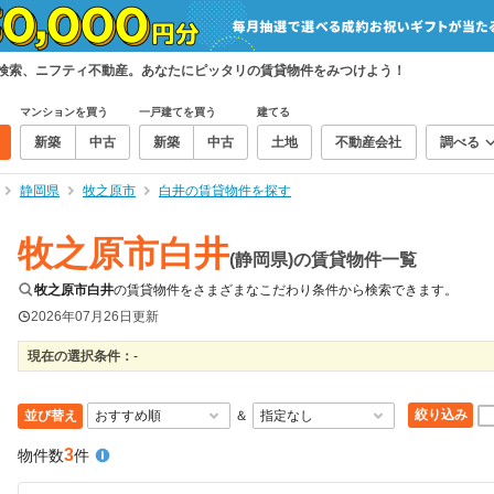
て検索、ニフティ不動産。あなたにピッタリの賃貸物件をみつけよう！
マンションを買う
一戸建てを買う
建てる
新築
中古
新築
中古
土地
不動産会社
調べる
静岡県
牧之原市
白井の賃貸物件を探す
牧之原市白井
(静岡県)の賃貸物件一覧
牧之原市白井
の賃貸物件をさまざまなこだわり条件から検索できます。
2026年07月26日
更新
現在の選択条件：
-
絞り込み
並び替え
＆
3
物件数
件