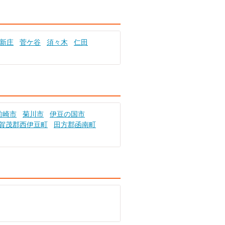
新庄
菅ケ谷
須々木
仁田
前崎市
菊川市
伊豆の国市
賀茂郡西伊豆町
田方郡函南町