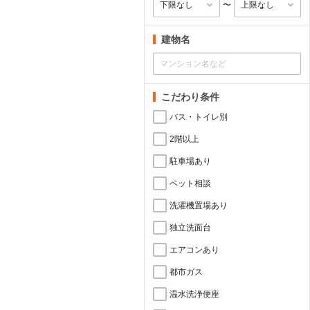
〜
建物名
こだわり条件
バス・トイレ別
2階以上
駐車場あり
ペット相談
洗濯機置場あり
独立洗面台
エアコンあり
都市ガス
温水洗浄便座