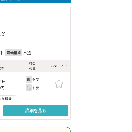
など
）
月
木造
建物構造
料
敷金
お気に入り
費等
礼金
不要
敷
万円
不要
0円
礼
炊き機能
詳細を見る