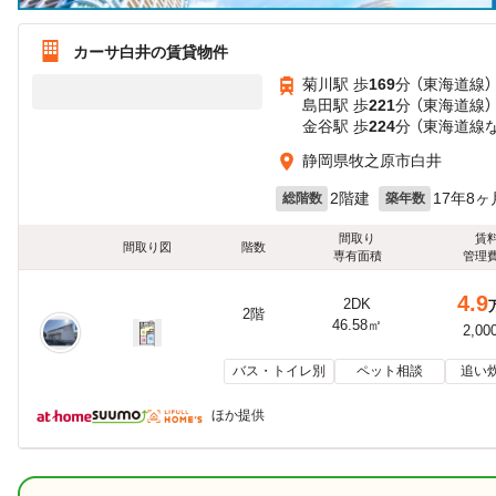
カーサ白井の賃貸物件
菊川駅 歩
169
分 （東海道線）
島田駅 歩
221
分 （東海道線）
金谷駅 歩
224
分 （東海道線
静岡県牧之原市白井
2階建
17年8ヶ
総階数
築年数
間取り
賃
間取り図
階数
専有面積
管理
4.9
2DK
2階
46.58㎡
2,00
バス・トイレ別
ペット相談
追い
ほか提供