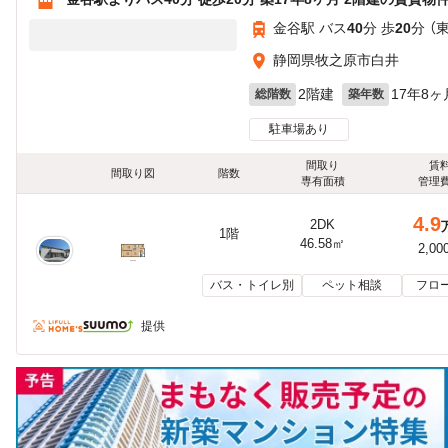
金谷駅 バス
40
分 歩
20
分 （
静岡県牧之原市白井
2階建
17年8ヶ
総階数
築年数
駐車場あり
間取り
賃
間取り図
階数
専有面積
管理
4.9
2DK
1階
46.58㎡
2,00
バス・トイレ別
ペット相談
フロ
提供