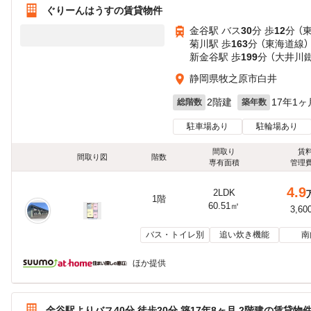
ぐりーんはうすの賃貸物件
金谷駅 バス
30
分 歩
12
分 （
菊川駅 歩
163
分 （東海道線）
新金谷駅 歩
199
分 （大井川
静岡県牧之原市白井
2階建
17年1ヶ
総階数
築年数
駐車場あり
駐輪場あり
間取り
賃
間取り図
階数
専有面積
管理
4.9
2LDK
1階
60.51㎡
3,60
バス・トイレ別
追い炊き機能
南
ほか提供
金谷駅よりバス40分 徒歩20分 築17年8ヶ月 2階建の賃貸物