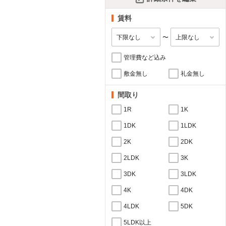
賃料
〜
管理費など込み
敷金無し
礼金無し
間取り
1R
1K
1DK
1LDK
2K
2DK
2LDK
3K
3DK
3LDK
4K
4DK
4LDK
5DK
5LDK以上