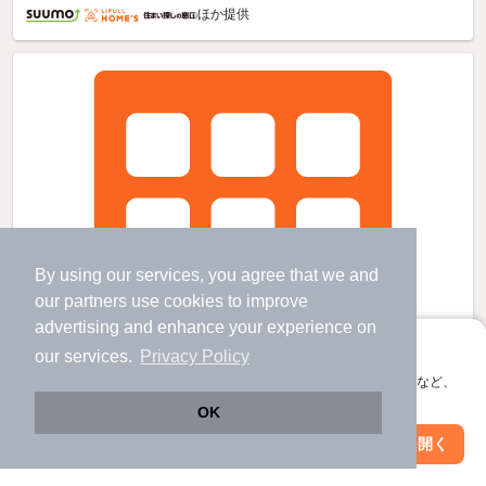
ほか提供
By using our services, you agree that we and
our
partners
use cookies to improve
advertising and enhance your experience on
アプリに切り替えて、サクサクお部屋探し
our services.
Privacy Policy
会員登録なしですぐ使える。マップ検索やお気に入り保存など、
アプリ限定の便利な機能が使えます！
OK
Web版で続行
アプリを開く
駅・沿線を変更
絞り込み条件を変更