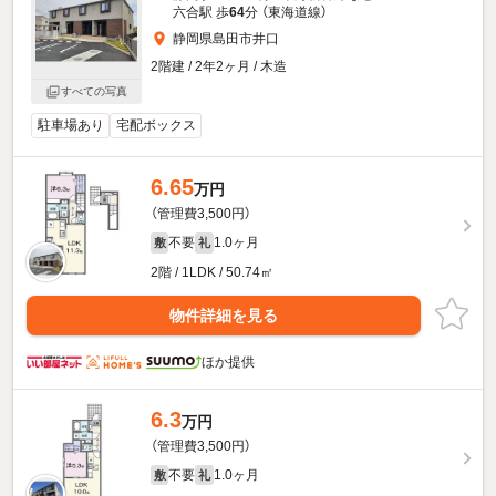
六合駅 歩
64
分 （東海道線）
静岡県島田市井口
2階建 / 2年2ヶ月 / 木造
すべての写真
駐車場あり
宅配ボックス
6.65
万円
（管理費3,500円）
不要
1.0ヶ月
敷
礼
2階 / 1LDK / 50.74㎡
物件詳細を見る
ほか提供
6.3
万円
（管理費3,500円）
不要
1.0ヶ月
敷
礼