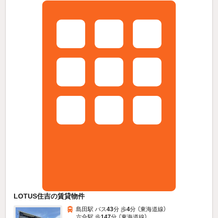
LOTUS住吉の賃貸物件
島田駅 バス
43
分 歩
4
分 （東海道線）
六合駅 歩
147
分 （東海道線）