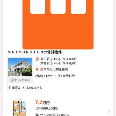
ＭＡＩＳＯＮＧＩＯＮの賃貸物件
島田駅 歩
15
分 （東海道線）
六合駅 歩
26
分 （東海道線）
静岡県島田市祇園町
2階建 / 13年1ヶ月 / 軽量鉄骨
すべての写真
駐車場あり
駐輪場あり
7.2
万円
（管理費6,500円）
72,000円
72,000円
敷
礼