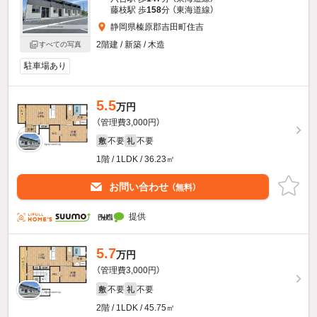
藤枝駅 歩
158
分 （東海道線）
静岡県榛原郡吉田町住吉
2階建 / 新築 / 木造
すべての写真
駐車場あり
5.5
万円
（管理費3,000円）
不要
不要
敷
礼
1階 / 1LDK / 36.23㎡
お問い合わせ
（無料）
提供
5.7
万円
（管理費3,000円）
不要
不要
敷
礼
2階 / 1LDK / 45.75㎡