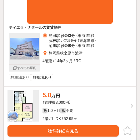
ティエラ・ナタールの賃貸物件
島田駅 歩
243
分 （東海道線）
藤枝駅 バス
59
分 （東海道線）
菊川駅 歩
240
分 （東海道線）
静岡県牧之原市波津
4階建 / 14年2ヶ月 / RC
すべての写真
駐車場あり
駐輪場あり
5.8
万円
（管理費3,000円）
1.0ヶ月
不要
敷
礼
2階 / 1LDK / 52.95㎡
物件詳細を見る