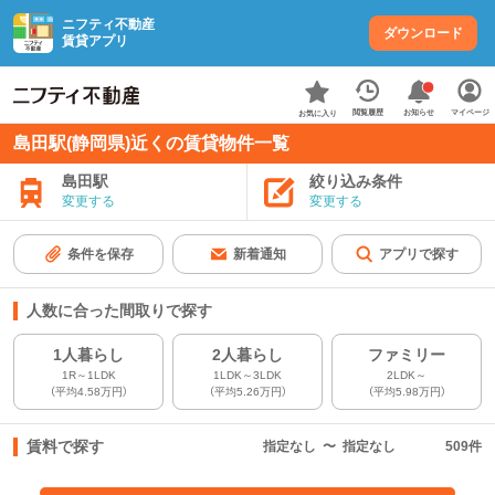
ニフティ不動産
ダウンロード
賃貸アプリ
お知らせ
閲覧履歴
マイページ
お気に入り
島田駅(静岡県)近くの賃貸物件一覧
島田駅
絞り込み条件
変更する
変更する
条件を保存
新着通知
アプリで探す
人数に合った間取りで探す
1人暮らし
2人暮らし
ファミリー
1R～1LDK
1LDK～3LDK
2LDK～
（平均4.58万円）
（平均5.26万円）
（平均5.98万円）
賃料で探す
指定なし
〜
指定なし
509
件