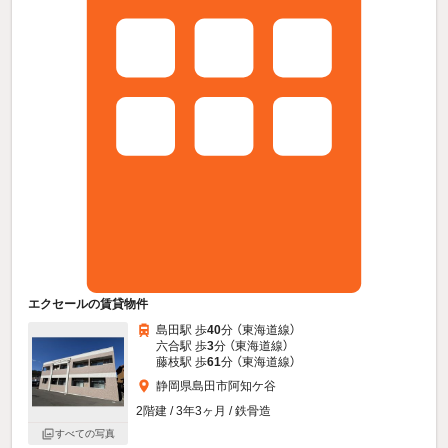
エクセールの賃貸物件
島田駅 歩
40
分 （東海道線）
六合駅 歩
3
分 （東海道線）
藤枝駅 歩
61
分 （東海道線）
静岡県島田市阿知ケ谷
2階建 / 3年3ヶ月 / 鉄骨造
すべての写真