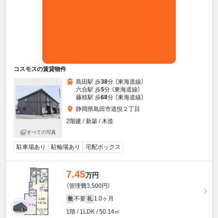
コスモスの賃貸物件
島田駅 歩
38
分 （東海道線）
六合駅 歩
5
分 （東海道線）
藤枝駅 歩
68
分 （東海道線）
静岡県島田市道悦２丁目
2階建 / 新築 / 木造
すべての写真
駐車場あり
駐輪場あり
宅配ボックス
7.45
万円
（管理費3,500円）
不要
1.0ヶ月
敷
礼
1階 / 1LDK / 50.14㎡