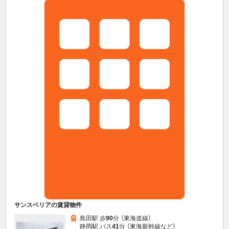
サンスベリアの賃貸物件
島田駅 歩
90
分 （東海道線）
静岡駅 バス
41
分 （東海新幹線
など
）