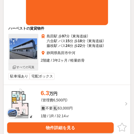
ハーベストの賃貸物件
島田駅 歩
97
分 （東海道線）
六合駅 バス
15
分 歩
18
分 （東海道線）
藤枝駅 バス
24
分 歩
22
分 （東海道線）
静岡県島田市中河
2階建 / 3年2ヶ月 / 軽量鉄骨
すべての写真
駐車場あり
宅配ボックス
6.3
万円
（管理費6,500円）
不要
63,000円
敷
礼
1階 / 1R / 32.14㎡
物件詳細を見る