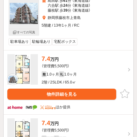
島田駅 歩
61
分 （東海道線）
六合駅 歩
24
分 （東海道線）
藤枝駅 歩
39
分 （東海道線）
静岡県藤枝市上青島
5階建 / 13年1ヶ月 / RC
すべての写真
駐車場あり
駐輪場あり
宅配ボックス
7.4
万円
（管理費5,500円）
1.0ヶ月
1.0ヶ月
敷
礼
2階 / 2SLDK / 65.0㎡
物件詳細を見る
ほか提供
7.4
万円
（管理費5,500円）