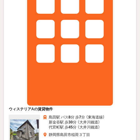
ウィステリアAの賃貸物件
島田駅 バス
8
分 歩
7
分 （東海道線）
新金谷駅 歩
30
分 （大井川鐵道）
代官町駅 歩
45
分 （大井川鐵道）
静岡県島田市稲荷３丁目