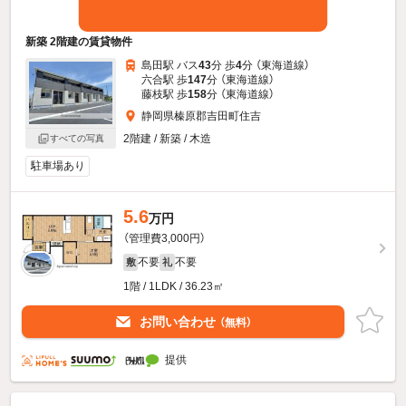
新築 2階建の賃貸物件
島田駅 バス
43
分 歩
4
分 （東海道線）
六合駅 歩
147
分 （東海道線）
藤枝駅 歩
158
分 （東海道線）
静岡県榛原郡吉田町住吉
2階建 / 新築 / 木造
すべての写真
駐車場あり
5.6
万円
（管理費3,000円）
不要
不要
敷
礼
1階 / 1LDK / 36.23㎡
お問い合わせ
（無料）
提供