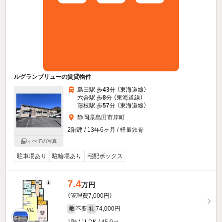
ルグランブリューの賃貸物件
島田駅 歩
43
分 （東海道線）
六合駅 歩
8
分 （東海道線）
藤枝駅 歩
57
分 （東海道線）
静岡県島田市岸町
2階建 / 13年6ヶ月 / 軽量鉄骨
すべての写真
駐車場あり
駐輪場あり
宅配ボックス
7.4
万円
（管理費7,000円）
不要
74,000円
敷
礼
1階 / 1LDK / 45.0㎡