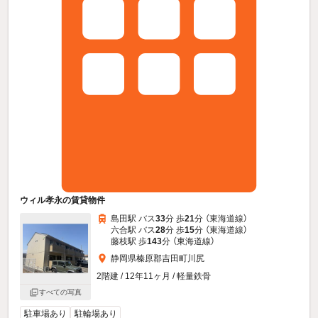
ウィル孝永の賃貸物件
島田駅 バス
33
分 歩
21
分 （東海道線）
六合駅 バス
28
分 歩
15
分 （東海道線）
藤枝駅 歩
143
分 （東海道線）
静岡県榛原郡吉田町川尻
2階建 / 12年11ヶ月 / 軽量鉄骨
すべての写真
駐車場あり
駐輪場あり