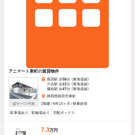
アニマート東町の賃貸物件
島田駅 歩
58
分 （東海道線）
六合駅 歩
22
分 （東海道線）
藤枝駅 歩
47
分 （東海道線）
静岡県島田市東町
2階建 / 6年10ヶ月 / 軽量鉄骨
すべての写真
駐車場あり
駐輪場あり
宅配ボックス
7.3
万円