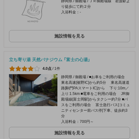
静岡県 / 御殿場 / ＪＲ御殿場線 岩波駅よ
り徒歩にて約２分
入浴料金：-
施設情報を見る
立ち寄り湯 天然バナジウム 「富士の心湯」
4.0点
/
1件
静岡県 / 御殿場 / ■お車をご利用の場合
東名高速[裾野IC]から約5分 東名高速道
路[駒門PAスマートIC]から 下り:10m／
上り:1.5km ■電車をご利用の場合 JR御
殿場線[富士岡駅]からタクシー約7分 ■バ
スをご利用の場合 富士急行バス[コミュ
ニティセンター前バス停]下車、徒歩約3
分
入浴料金：700円～
施設情報を見る