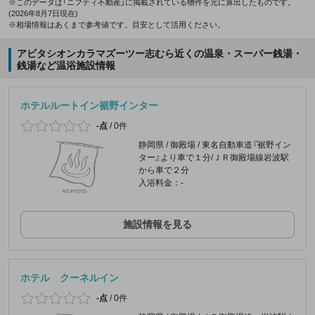
※このデータは「ニフティ不動産」に掲載されている物件を元に算出したものです。
(2026年8月7日現在)
※相場情報はあくまで参考値です。目安として活用ください。
アビタシオンカラマズーツー志むら近くの温泉・スーパー銭湯・
銭湯など温浴施設情報
ホテルルートイン裾野インター
-点
/
0件
静岡県 / 御殿場 / 東名自動車道『裾野イン
ター』より車で１分/ＪＲ御殿場線岩波駅
から車で２分
入浴料金：-
施設情報を見る
ホテル クーネルイン
-点
/
0件