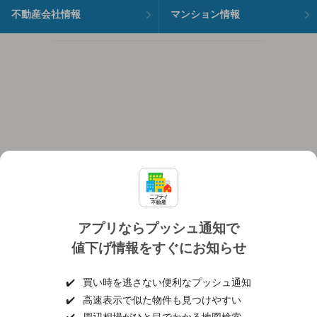
不動産会社情報
マンション情報
アプリならプッシュ通知で
値下げ情報をすぐにお知らせ
対応機種
個人情報保護ポリシー
利用規約
運営会社
✔️
買い時を逃さない便利なプッシュ通知
ヘルプ・お問い合わせ
採用情報
✔️
高速表示で似た物件も見つけやすい