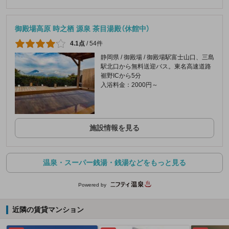
御殿場高原 時之栖 源泉 茶目湯殿（休館中）
4.1点
/
54件
静岡県 / 御殿場 / 御殿場駅富士山口、三島
駅北口から無料送迎バス。東名高速道路
裾野ICから5分
入浴料金：2000円～
施設情報を見る
温泉・スーパー銭湯・銭湯などをもっと見る
Powered by
近隣の賃貸マンション