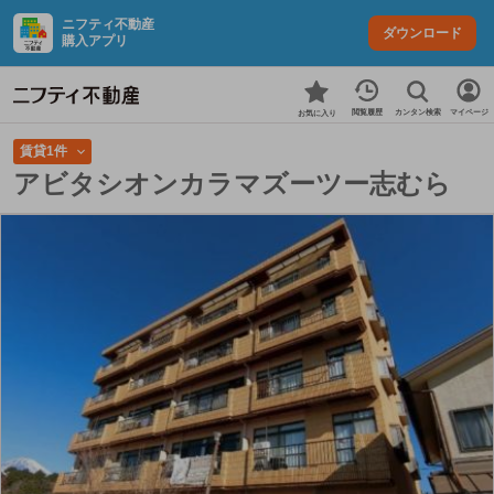
ニフティ不動産
ダウンロード
購入アプリ
カンタン検索
閲覧履歴
マイページ
お気に入り
賃貸1件
アビタシオンカラマズーツー志むら