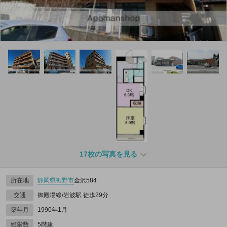
17枚の写真を見る
所在地
静岡県
裾野市
金沢584
交通
御殿場線/岩波駅 徒歩29分
築年月
1990年1月
総階数
5階建