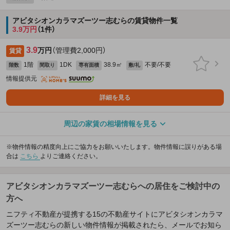
アビタシオンカラマズーツー志むらの賃貸物件一覧
3.9万円
（1件）
3.9
万円
（管理費2,000円）
賃貸
1階
1DK
38.9㎡
不要/不要
階数
間取り
専有面積
敷/礼
情報提供元
詳細を見る
周辺の家賃の相場情報を見る
※物件情報の精度向上にご協力をお願いいたします。物件情報に誤りがある場
合は
こちら
よりご連絡ください。
アビタシオンカラマズーツー志むらへの居住をご検討中の
方へ
ニフティ不動産が提携する15の不動産サイトにアビタシオンカラマ
ズーツー志むらの新しい物件情報が掲載されたら、メールでお知ら