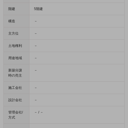
階建
5階建
構造
－
主方位
－
土地権利
－
用途地域
－
新築分譲
－
時の売主
施工会社
－
設計会社
－
管理会社/
－ / －
方式