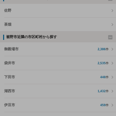
佐野
茶畑
裾野市近隣の市区町村から探す
御殿場市
2,386
件
袋井市
2,535
件
下田市
448
件
湖西市
1,432
件
伊豆市
459
件