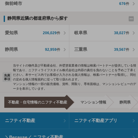
御前崎市
676
件
静岡県近隣の都道府県から探す
愛知県
岐阜県
206,029
件
38,027
件
静岡県
三重県
92,959
件
39,567
件
当サイトの物件及び不動産会社、外壁塗装業者の情報は検索パートナーが提供している情
報であり、ニフティライフスタイル株式会社は内容の責任を負わないことを予めご了承く
ださい。本サービス内でお客様が入力される個人情報は、検索パートナーが取得し、同社
免責
事項
の定める個人情報規約に従って取り扱われます。
マンション情報の一部の販売価格、賃料、間取り、専有面積は、マンションレビューのデ
ータを表示しています。
不動産・住宅情報のニフティ不動産
マンション情報
静岡県
ニフティ不動産
ニフティ不動産アプリ
＼Because／ ニフティ不動産