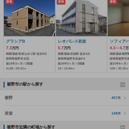
新着
新着
新着
グラシアB
レオパレス岩波
ソフィア
7.3
5.7
4.3～4.7
万円
万円
万
御殿場線/長泉なめり駅 徒歩8分
御殿場線/岩波駅 徒歩3分
御殿場線/裾野
静岡県裾野市水窪
静岡県裾野市岩波6‐5
静岡県裾野市富沢
築19年3ヶ月 / 2階建
築29年5ヶ月 / 3階建
築24年6ヶ月 /
2LDK / 65.52㎡
1K / 24.84㎡
1DK / 30.35㎡
裾野市の駅から探す
裾野
457
件
岩波
149
件
裾野市近隣の町域から探す