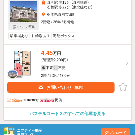
真岡駅 歩
13
分 （真岡鉄道）
石橋駅 歩
22
分 （東北線
など
）
栃木県真岡市田町
2階建 / 28年 / 鉄骨造
すべての写真
駐車場あり
駐輪場あり
宅配ボックス
4.45
万円
（管理費2,200円）
不要
不要
敷
礼
2階 / 2DK / 47.0㎡
お問い合わせ
（無料）
提供
パステルコート３のすべての部屋を見る
ニフティ不動産
ダウンロード