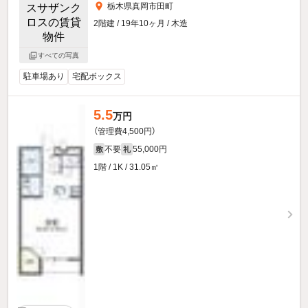
栃木県真岡市田町
2階建 / 19年10ヶ月 / 木造
すべての写真
駐車場あり
宅配ボックス
5.5
万円
（管理費4,500円）
不要
55,000円
敷
礼
1階 / 1K / 31.05㎡