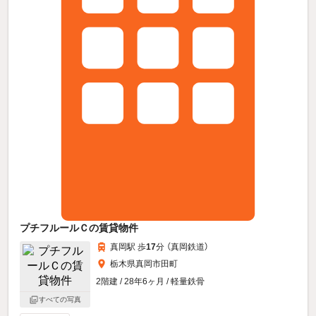
プチフルールＣの賃貸物件
真岡駅 歩
17
分 （真岡鉄道）
栃木県真岡市田町
2階建 / 28年6ヶ月 / 軽量鉄骨
すべての写真