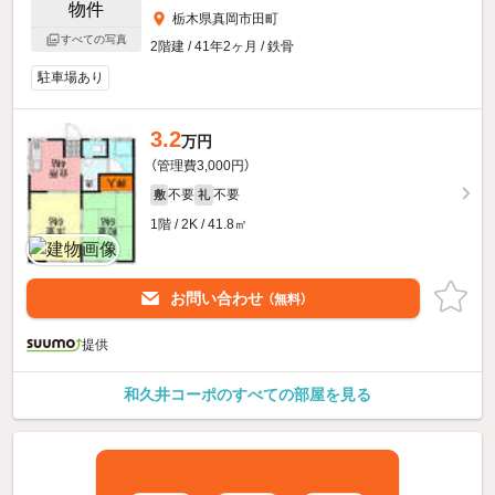
栃木県真岡市田町
すべての写真
2階建 / 41年2ヶ月 / 鉄骨
駐車場あり
3.2
万円
（管理費3,000円）
不要
不要
敷
礼
1階 / 2K / 41.8㎡
お問い合わせ
（無料）
提供
和久井コーポのすべての部屋を見る