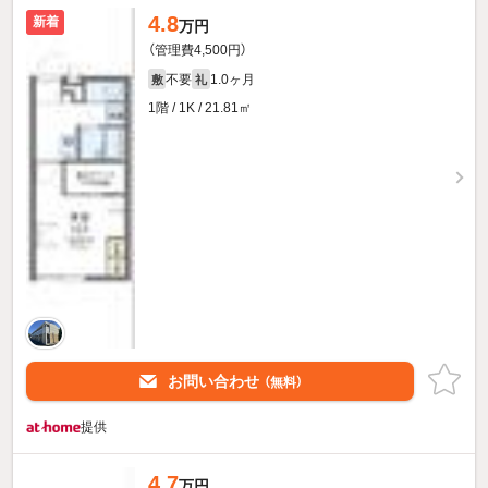
4.8
新着
万円
（管理費4,500円）
不要
1.0ヶ月
敷
礼
1階 / 1K / 21.81㎡
お問い合わせ
（無料）
提供
4.7
万円