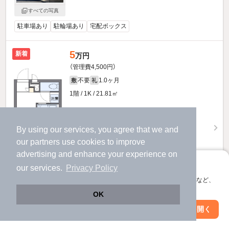
すべての写真
駐車場あり
駐輪場あり
宅配ボックス
5
新着
万円
（管理費4,500円）
不要
1.0ヶ月
敷
礼
1階 / 1K / 21.81㎡
By using our services, you agree that we and
our
partners
use cookies to improve
advertising and enhance your experience on
アプリに切り替えて、サクサクお部屋探し
our services.
Privacy Policy
会員登録なしですぐ使える。マップ検索やお気に入り保存など、
アプリ限定の便利な機能が使えます！
OK
Web版で続行
アプリを開く
市区町村を変更
絞り込み条件を変更
物件詳細を見る