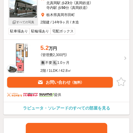
北真岡駅 歩
23
分 （真岡鉄道）
寺内駅 歩
50
分 （真岡鉄道）
栃木県真岡市田町
2階建 / 14年9ヶ月 / 木造
すべての写真
駐車場あり
駐輪場あり
宅配ボックス
5.2
万円
（管理費2,300円）
不要
1.0ヶ月
敷
礼
2階 / 1LDK / 42.8㎡
お問い合わせ
（無料）
提供
ラピュータ・ソレアードのすべての部屋を見る