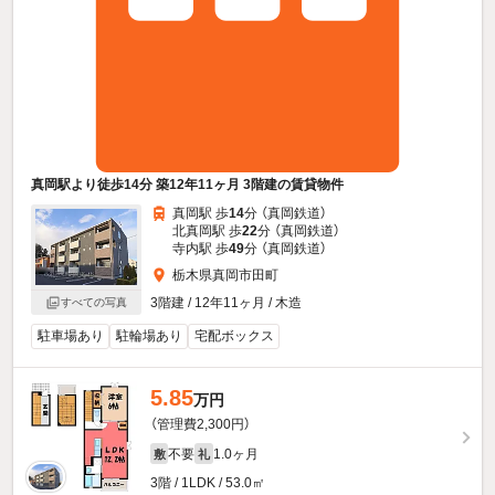
真岡駅より徒歩14分 築12年11ヶ月 3階建の賃貸物件
真岡駅 歩
14
分 （真岡鉄道）
北真岡駅 歩
22
分 （真岡鉄道）
寺内駅 歩
49
分 （真岡鉄道）
栃木県真岡市田町
3階建 / 12年11ヶ月 / 木造
すべての写真
駐車場あり
駐輪場あり
宅配ボックス
5.85
万円
（管理費2,300円）
不要
1.0ヶ月
敷
礼
3階 / 1LDK / 53.0㎡