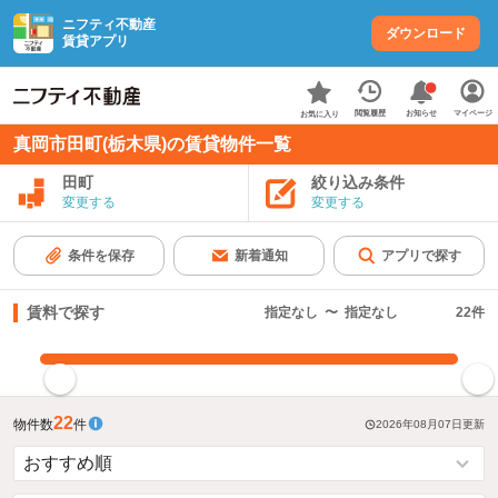
ニフティ不動産
ダウンロード
賃貸アプリ
お知らせ
閲覧履歴
マイページ
お気に入り
真岡市田町(栃木県)の賃貸物件一覧
田町
絞り込み条件
変更する
変更する
条件を保存
新着通知
アプリで探す
賃料で探す
指定なし
〜
指定なし
22
件
指定した賃料で絞り込む
22
物件数
件
2026年08月07日
更新