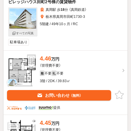
ビレッジハウス田町2号棟の賃貸物件
真岡駅 歩
18
分 （真岡鉄道）
栃木県真岡市田町1730-3
5階建 / 49年10ヶ月 / RC
すべての写真
駐車場あり
4.46
万円
（管理費不要）
不要
不要
敷
礼
3階 / 2DK / 39.83㎡
お問い合わせ
（無料）
提供
4.45
万円
（管理費不要）