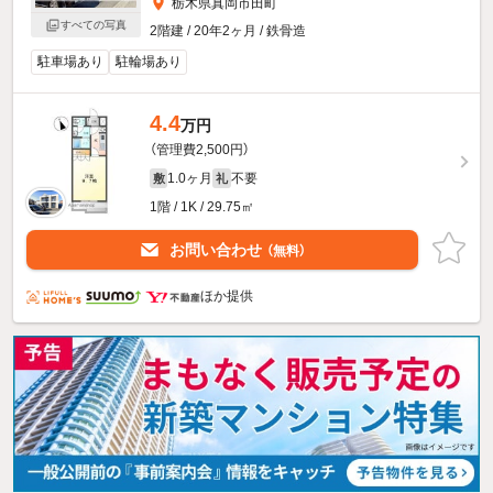
栃木県真岡市田町
すべての写真
2階建 / 20年2ヶ月 / 鉄骨造
駐車場あり
駐輪場あり
4.4
万円
（管理費2,500円）
1.0ヶ月
不要
敷
礼
1階 / 1K / 29.75㎡
お問い合わせ
（無料）
ほか提供