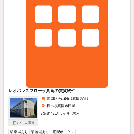
レオパレスフローラ真岡の賃貸物件
真岡駅 歩
10
分 （真岡鉄道）
栃木県真岡市田町
2階建 / 21年3ヶ月 / 木造
すべての写真
駐車場あり
駐輪場あり
宅配ボックス