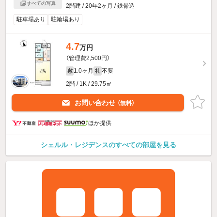
すべての写真
2階建 / 20年2ヶ月 / 鉄骨造
駐車場あり
駐輪場あり
4.7
万円
（管理費2,500円）
1.0ヶ月
不要
敷
礼
2階 / 1K / 29.75㎡
お問い合わせ
（無料）
ほか提供
シェルル・レジデンスのすべての部屋を見る