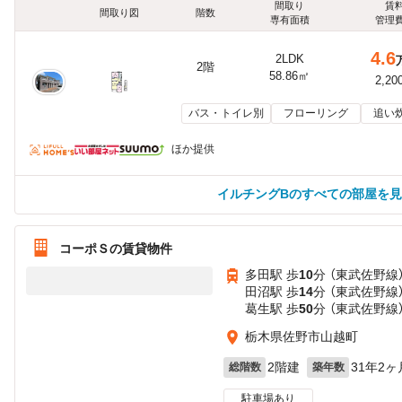
間取り
賃
間取り図
階数
専有面積
管理
4.6
2LDK
2階
58.86㎡
2,20
バス・トイレ別
フローリング
追い
ほか提供
イルチングBのすべての部屋を
コーポＳの賃貸物件
多田駅 歩
10
分 （東武佐野線
田沼駅 歩
14
分 （東武佐野線
葛生駅 歩
50
分 （東武佐野線
栃木県佐野市山越町
2階建
31年2ヶ
総階数
築年数
駐車場あり