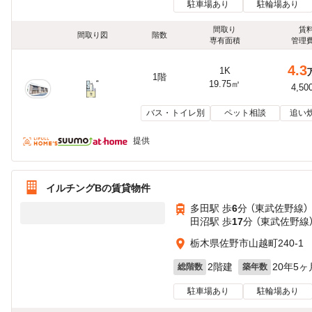
駐車場あり
駐輪場あり
間取り
賃
間取り図
階数
専有面積
管理
4.3
1K
1階
19.75㎡
4,50
バス・トイレ別
ペット相談
追い
提供
イルチングBの賃貸物件
多田駅 歩
6
分 （東武佐野線）
田沼駅 歩
17
分 （東武佐野線
栃木県佐野市山越町240-1
2階建
20年5ヶ
総階数
築年数
駐車場あり
駐輪場あり