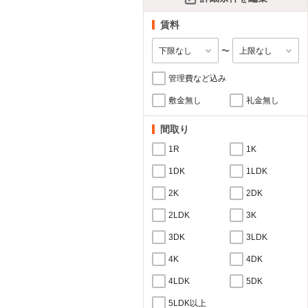
賃料
〜
管理費など込み
敷金無し
礼金無し
間取り
1R
1K
1DK
1LDK
2K
2DK
2LDK
3K
3DK
3LDK
4K
4DK
4LDK
5DK
5LDK以上