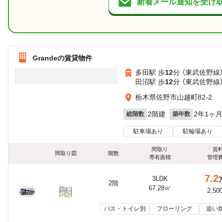
新着メール通知を受け
Grandeの賃貸物件
多田駅 歩
12
分 （東武佐野線
田沼駅 歩
12
分 （東武佐野線
栃木県佐野市山越町82-2
2階建
2年1ヶ
総階数
築年数
駐車場あり
駐輪場あり
間取り
賃
間取り図
階数
専有面積
管理
7.2
3LDK
2階
67.28㎡
2,50
バス・トイレ別
フローリング
追い