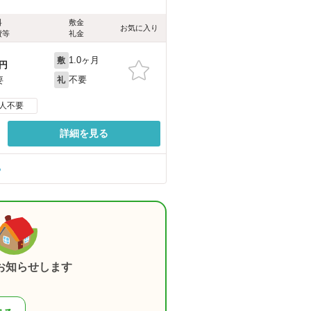
料
敷金
お気に入り
費等
礼金
1.0ヶ月
敷
円
不要
要
礼
人不要
詳細を見る
る
お知らせします