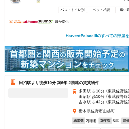
バス・トイレ別
ペット相談
追い
ほか提供
HarvestPalaceIIIのすべての部屋
田沼駅より徒歩10分 築6年 2階建の賃貸物件
多田駅 歩
10
分 （東武佐野線
田沼駅 歩
10
分 （東武佐野線
吉水駅 歩
42
分 （東武佐野線
栃木県佐野市山越町
2階建
6年
総階数
築年数
建