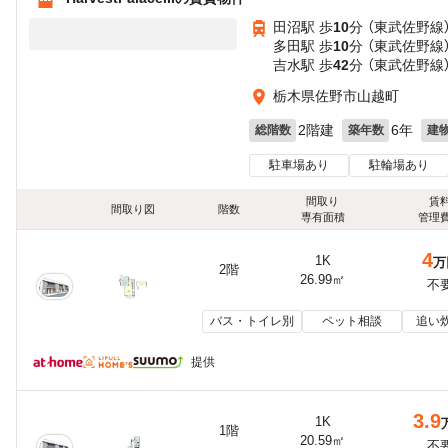
田沼駅 歩
10
分 （東武佐野線
多田駅 歩
10
分 （東武佐野線
吉水駅 歩
42
分 （東武佐野線
栃木県佐野市山越町
2階建
6年
総階数
築年数
建
駐車場あり
駐輪場あり
間取り
賃
間取り図
階数
専有面積
管理
4
1K
万
2階
26.99㎡
不
バス・トイレ別
ペット相談
追い
提供
3.9
1K
1階
20.59㎡
不