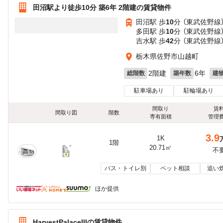
田沼駅より徒歩10分 築6年 2階建の賃貸物件
田沼駅 歩
10
分 （東武佐野線
多田駅 歩
10
分 （東武佐野線
吉水駅 歩
42
分 （東武佐野線
栃木県佐野市山越町
2階建
6年
総階数
築年数
建
駐車場あり
駐輪場あり
間取り
賃
間取り図
階数
専有面積
管理
3.9
1K
1階
20.71㎡
不
バス・トイレ別
ペット相談
追い
ほか提供
HarvestPalaceIIIの賃貸物件