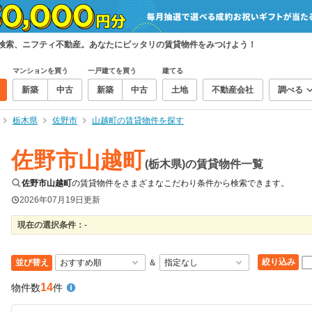
て検索、ニフティ不動産。あなたにピッタリの賃貸物件をみつけよう！
マンションを買う
一戸建てを買う
建てる
新築
中古
新築
中古
土地
不動産会社
調べる
栃木県
佐野市
山越町の賃貸物件を探す
佐野市山越町
(栃木県)の賃貸物件一覧
佐野市山越町
の賃貸物件をさまざまなこだわり条件から検索できます。
2026年07月19日
更新
現在の選択条件：
-
絞り込み
並び替え
＆
14
物件数
件