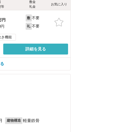
料
敷金
お気に入り
費等
礼金
不要
敷
万円
不要
0円
礼
炊き機能
詳細を見る
見る
）
）
）
月
軽量鉄骨
建物構造