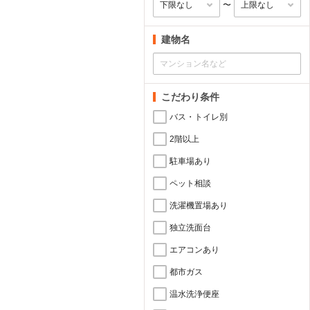
〜
建物名
こだわり条件
バス・トイレ別
2階以上
駐車場あり
ペット相談
洗濯機置場あり
独立洗面台
エアコンあり
都市ガス
温水洗浄便座