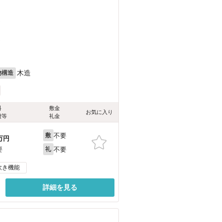
）
）
）
木造
物構造
料
敷金
お気に入り
費等
礼金
不要
敷
万円
不要
要
礼
炊き機能
詳細を見る