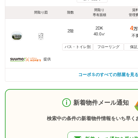
間取り
賃
間取り図
階数
専有面積
管理
4
2DK
万
2階
40.0㎡
不
バス・トイレ別
フローリング
保証
提供
コーポＳのすべての部屋を見
新着物件メール通知
検索中の条件の新着物件情報をいち早く