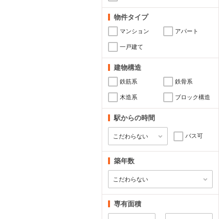
物件タイプ
マンション
アパート
一戸建て
建物構造
鉄筋系
鉄骨系
木造系
ブロック構造
駅からの時間
バス可
築年数
専有面積