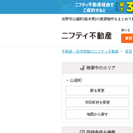
佐野市山越町(栃木県)の賃貸物件をまとめ
借りる
賃貸
不動産・住宅情報のニフティ不動産
賃貸
検索中のエリア
山越町
駅を変更
市区町村を変更
地図から探す
詳細条件を編集