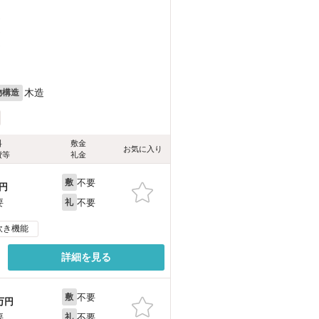
）
）
）
木造
物構造
料
敷金
お気に入り
費等
礼金
不要
敷
円
不要
要
礼
炊き機能
詳細を見る
不要
敷
万円
不要
要
礼