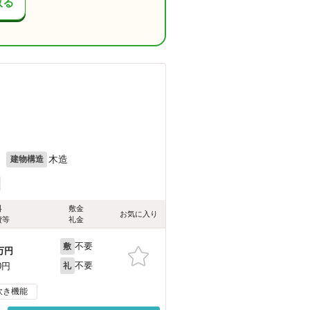
取る
）
）
月
木造
建物構造
料
敷金
お気に入り
費等
礼金
不要
敷
万円
不要
0円
礼
炊き機能