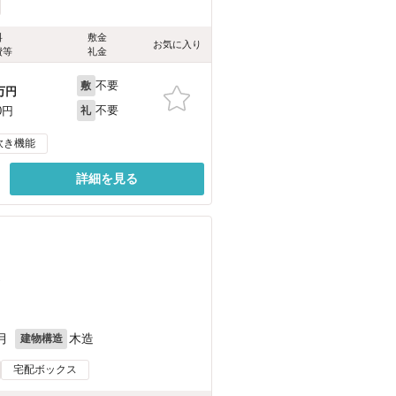
料
敷金
お気に入り
費等
礼金
不要
敷
万円
不要
0円
礼
炊き機能
詳細を見る
）
月
木造
建物構造
宅配ボックス