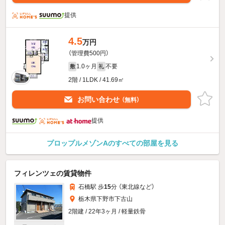
提供
4.5
万円
（管理費500円）
1.0ヶ月
不要
敷
礼
2階 / 1LDK / 41.69㎡
お問い合わせ
（無料）
提供
プロップルメゾンAのすべての部屋を見る
フィレンツェの賃貸物件
石橋駅 歩
15
分 （東北線
など
）
栃木県下野市下古山
2階建 / 22年3ヶ月 / 軽量鉄骨