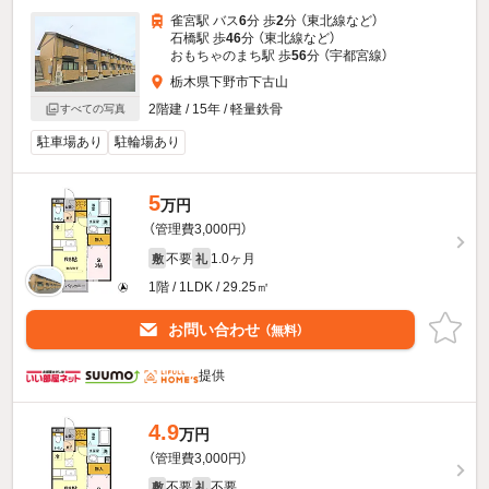
雀宮駅 バス
6
分 歩
2
分 （東北線
など
）
石橋駅 歩
46
分 （東北線
など
）
おもちゃのまち駅 歩
56
分 （宇都宮線）
栃木県下野市下古山
2階建 / 15年 / 軽量鉄骨
すべての写真
駐車場あり
駐輪場あり
5
万円
（管理費3,000円）
不要
1.0ヶ月
敷
礼
1階 / 1LDK / 29.25㎡
お問い合わせ
（無料）
提供
4.9
万円
（管理費3,000円）
不要
不要
敷
礼