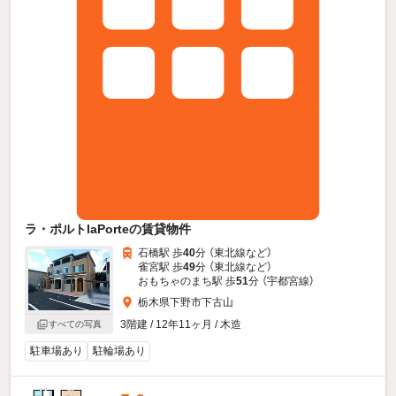
ラ・ポルトlaPorteの賃貸物件
石橋駅 歩
40
分 （東北線
など
）
雀宮駅 歩
49
分 （東北線
など
）
おもちゃのまち駅 歩
51
分 （宇都宮線）
栃木県下野市下古山
3階建 / 12年11ヶ月 / 木造
すべての写真
駐車場あり
駐輪場あり