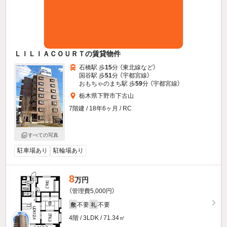
ＬＩＬＩＡＣＯＵＲＴの賃貸物件
石橋駅 歩
15
分 （東北線
など
）
国谷駅 歩
51
分 （宇都宮線）
おもちゃのまち駅 歩
59
分 （宇都宮線）
栃木県下野市下古山
7階建 / 18年6ヶ月 / RC
すべての写真
駐車場あり
駐輪場あり
8
万円
（管理費5,000円）
不要
不要
敷
礼
4階 / 3LDK / 71.34㎡