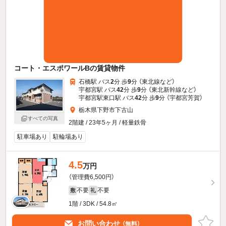
コート・エスポワールBの賃貸物件
石橋駅 バス
2
分 歩
9
分 （東北線
など
）
宇都宮駅 バス
42
分 歩
9
分 （東北新幹線
など
）
宇都宮駅東口駅 バス
42
分 歩
9
分 （宇都宮芳賀）
栃木県下野市下古山
すべての写真
2階建 / 23年5ヶ月 / 軽量鉄骨
駐車場あり
駐輪場あり
4.5
万円
（管理費6,500円）
不要
不要
敷
礼
1階 / 3DK / 54.8㎡
お問い合わせ
（無料）