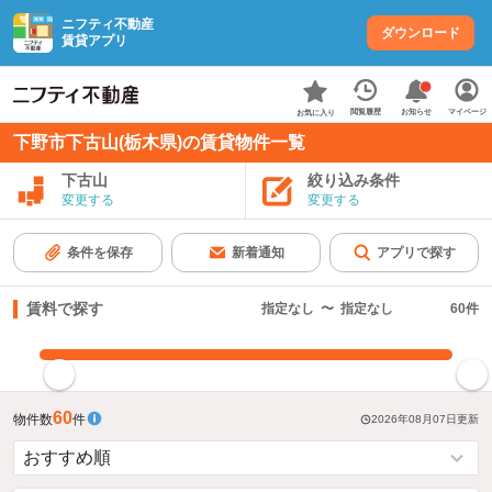
ニフティ不動産
ダウンロード
賃貸アプリ
お知らせ
閲覧履歴
マイページ
お気に入り
下野市下古山(栃木県)の賃貸物件一覧
下古山
絞り込み条件
変更する
変更する
条件を保存
新着通知
アプリで探す
賃料で探す
指定なし
〜
指定なし
60
件
指定した賃料で絞り込む
60
物件数
件
2026年08月07日
更新