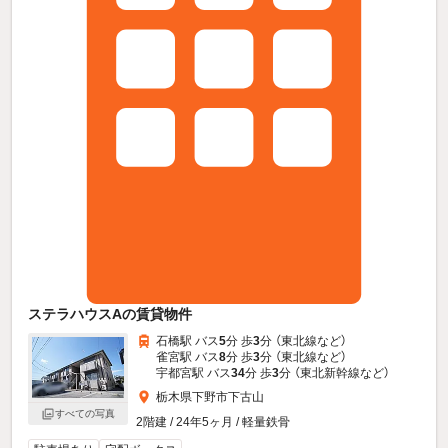
ステラハウスAの賃貸物件
石橋駅 バス
5
分 歩
3
分 （東北線
など
）
雀宮駅 バス
8
分 歩
3
分 （東北線
など
）
宇都宮駅 バス
34
分 歩
3
分 （東北新幹線
など
）
栃木県下野市下古山
すべての写真
2階建 / 24年5ヶ月 / 軽量鉄骨