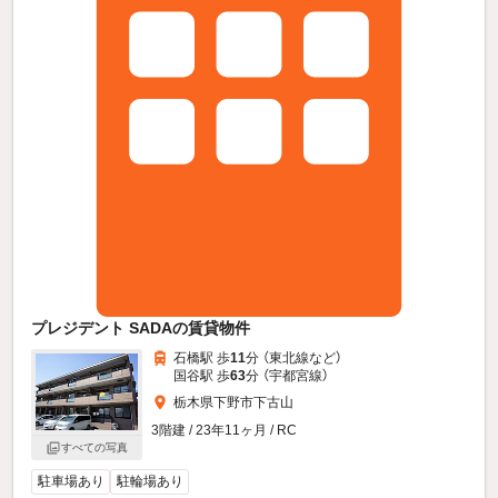
プレジデント SADAの賃貸物件
石橋駅 歩
11
分 （東北線
など
）
国谷駅 歩
63
分 （宇都宮線）
栃木県下野市下古山
3階建 / 23年11ヶ月 / RC
すべての写真
駐車場あり
駐輪場あり