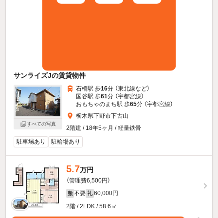
サンライズJの賃貸物件
石橋駅 歩
16
分 （東北線
など
）
国谷駅 歩
61
分 （宇都宮線）
おもちゃのまち駅 歩
65
分 （宇都宮線）
栃木県下野市下古山
すべての写真
2階建 / 18年5ヶ月 / 軽量鉄骨
駐車場あり
駐輪場あり
5.7
万円
（管理費6,500円）
不要
60,000円
敷
礼
2階 / 2LDK / 58.6㎡