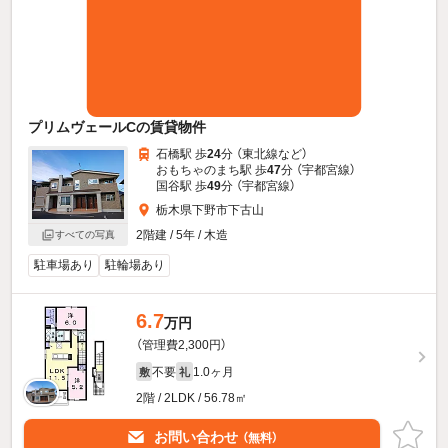
プリムヴェールCの賃貸物件
石橋駅 歩
24
分 （東北線
など
）
おもちゃのまち駅 歩
47
分 （宇都宮線）
国谷駅 歩
49
分 （宇都宮線）
栃木県下野市下古山
2階建 / 5年 / 木造
すべての写真
駐車場あり
駐輪場あり
6.7
万円
（管理費2,300円）
不要
1.0ヶ月
敷
礼
2階 / 2LDK / 56.78㎡
お問い合わせ
（無料）