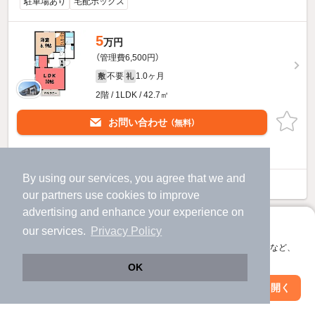
駐車場あり
宅配ボックス
5
万円
（管理費6,500円）
不要
1.0ヶ月
敷
礼
2階 / 1LDK / 42.7㎡
お問い合わせ
（無料）
ほか提供
By using our services, you agree that we and
ステラハウスAのすべての部屋を見る
our
partners
use cookies to improve
advertising and enhance your experience on
アプリに切り替えて、サクサクお部屋探し
our services.
Privacy Policy
会員登録なしですぐ使える。マップ検索やお気に入り保存など、
アプリ限定の便利な機能が使えます！
OK
Web版で続行
アプリを開く
市区町村を変更
絞り込み条件を変更