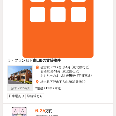
ラ・フランセ下古山Bの賃貸物件
雀宮駅 バス
7
分 歩
4
分 （東北線
など
）
石橋駅 歩
48
分 （東北線
など
）
おもちゃのまち駅 歩
56
分 （宇都宮線）
栃木県下野市下古山2933番地10
2階建 / 12年 / 木造
すべての写真
駐車場あり
駐輪場あり
6.25
万円