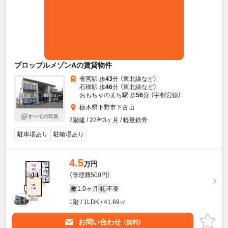
プロップルメゾンAの賃貸物件
雀宮駅 歩
43
分 （東北線
など
）
石橋駅 歩
46
分 （東北線
など
）
おもちゃのまち駅 歩
56
分 （宇都宮線）
栃木県下野市下古山
すべての写真
2階建 / 22年3ヶ月 / 軽量鉄骨
駐車場あり
駐輪場あり
4.5
万円
（管理費500円）
1.0ヶ月
不要
敷
礼
1階 / 1LDK / 41.69㎡
お問い合わせ
（無料）