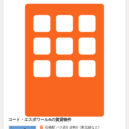
コート・エスポワールAの賃貸物件
石橋駅 バス
2
分 歩
9
分 （東北線
など
）