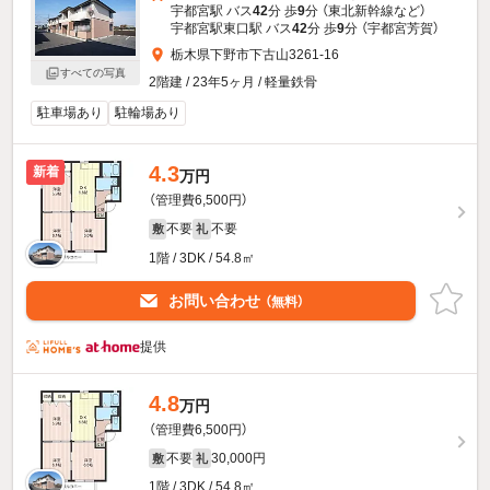
宇都宮駅 バス
42
分 歩
9
分 （東北新幹線
など
）
宇都宮駅東口駅 バス
42
分 歩
9
分 （宇都宮芳賀）
栃木県下野市下古山3261-16
すべての写真
2階建 / 23年5ヶ月 / 軽量鉄骨
駐車場あり
駐輪場あり
4.3
新着
万円
（管理費6,500円）
不要
不要
敷
礼
1階 / 3DK / 54.8㎡
お問い合わせ
（無料）
提供
4.8
万円
（管理費6,500円）
不要
30,000円
敷
礼
1階 / 3DK / 54.8㎡