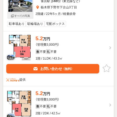
雀宮駅 歩
69
分 （東北線
など
）
栃木県下野市下古山3丁目
2階建 / 22年5ヶ月 / 軽量鉄骨
すべての写真
駐車場あり
駐輪場あり
宅配ボックス
5.2
万円
（管理費3,000円）
不要
不要
敷
礼
1階 / 1LDK / 43.3㎡
お問い合わせ
（無料）
提供
5.2
万円
（管理費3,000円）
不要
不要
敷
礼
2階 / 2DK / 42.5㎡