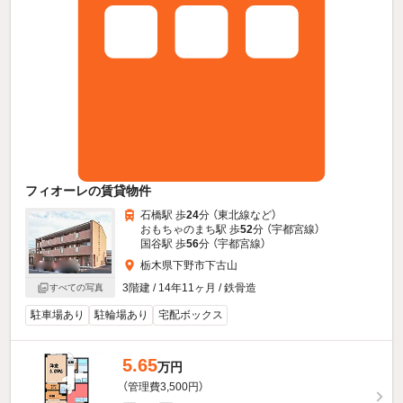
フィオーレの賃貸物件
石橋駅 歩
24
分 （東北線
など
）
おもちゃのまち駅 歩
52
分 （宇都宮線）
国谷駅 歩
56
分 （宇都宮線）
栃木県下野市下古山
3階建 / 14年11ヶ月 / 鉄骨造
すべての写真
駐車場あり
駐輪場あり
宅配ボックス
5.65
万円
（管理費3,500円）