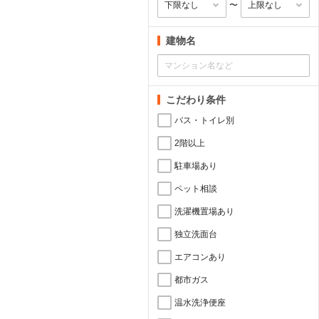
〜
建物名
こだわり条件
バス・トイレ別
2階以上
駐車場あり
ペット相談
洗濯機置場あり
独立洗面台
エアコンあり
都市ガス
温水洗浄便座