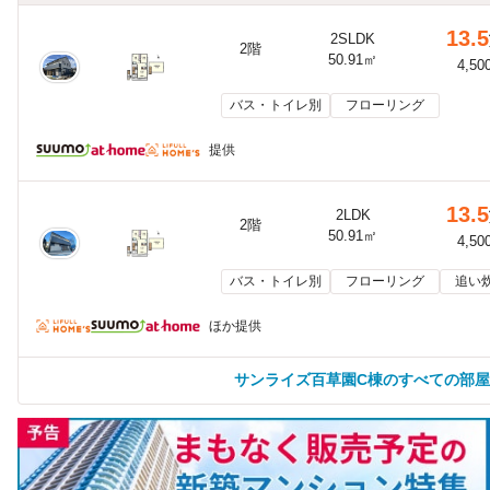
13.5
2SLDK
2階
50.91㎡
4,50
バス・トイレ別
フローリング
提供
13.5
2LDK
2階
50.91㎡
4,50
バス・トイレ別
フローリング
追い
ほか提供
サンライズ百草園C棟のすべての部