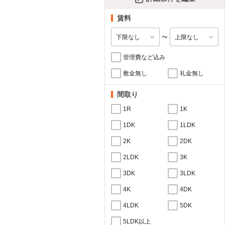
賃料
〜
管理費など込み
敷金無し
礼金無し
間取り
1R
1K
1DK
1LDK
2K
2DK
2LDK
3K
3DK
3LDK
4K
4DK
4LDK
5DK
5LDK以上