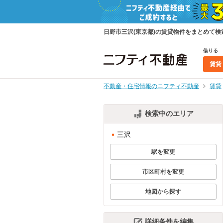
日野市三沢(東京都)の賃貸物件をまとめて
借りる
賃貸
不動産・住宅情報のニフティ不動産
賃貸
検索中のエリア
三沢
駅を変更
市区町村を変更
地図から探す
詳細条件を編集