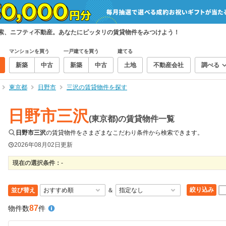
検索、ニフティ不動産。あなたにピッタリの賃貸物件をみつけよう！
マンションを買う
一戸建てを買う
建てる
新築
中古
新築
中古
土地
不動産会社
調べる
東京都
日野市
三沢の賃貸物件を探す
日野市三沢
(東京都)の賃貸物件一覧
日野市三沢
の賃貸物件をさまざまなこだわり条件から検索できます。
2026年08月02日
更新
現在の選択条件：
-
絞り込み
並び替え
＆
87
物件数
件