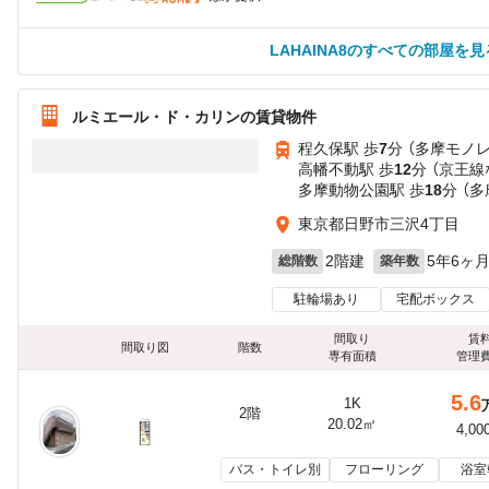
LAHAINA8のすべての部屋を見
ルミエール・ド・カリンの賃貸物件
程久保駅 歩
7
分 （多摩モノレ
高幡不動駅 歩
12
分 （京王線
多摩動物公園駅 歩
18
分 （
東京都日野市三沢4丁目
2階建
5年6ヶ
総階数
築年数
駐輪場あり
宅配ボックス
間取り
賃
間取り図
階数
専有面積
管理
5.6
1K
2階
20.02㎡
4,00
バス・トイレ別
フローリング
浴室