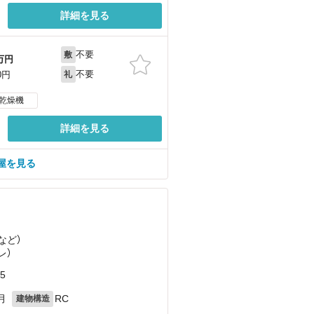
詳細を見る
不要
敷
万円
不要
0円
礼
乾燥機
詳細を見る
屋を見る
など
）
レ）
5
月
RC
建物構造