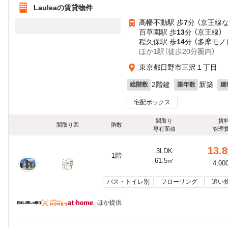
Lauleaの賃貸物件
高幡不動駅 歩
7
分 （京王線
百草園駅 歩
13
分 （京王線）
程久保駅 歩
14
分 （多摩モノ
ほか1駅（徒歩20分圏内）
東京都日野市三沢１丁目
2階建
新築
総階数
築年数
建
宅配ボックス
間取り
賃
間取り図
階数
専有面積
管理
13.8
3LDK
1階
61.5㎡
4,00
バス・トイレ別
フローリング
追い
ほか提供