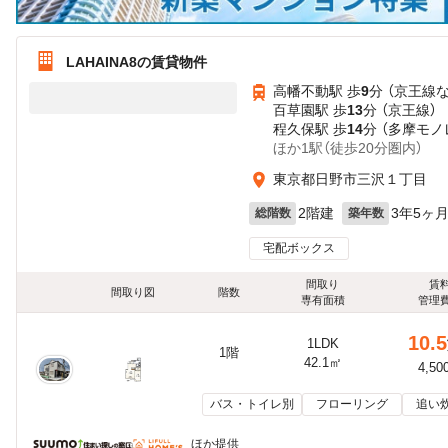
LAHAINA8の賃貸物件
高幡不動駅 歩
9
分 （京王線
百草園駅 歩
13
分 （京王線）
程久保駅 歩
14
分 （多摩モノ
ほか1駅（徒歩20分圏内）
東京都日野市三沢１丁目
2階建
3年5ヶ
総階数
築年数
宅配ボックス
間取り
賃
間取り図
階数
専有面積
管理
10.5
1LDK
1階
42.1㎡
4,50
バス・トイレ別
フローリング
追い
ほか提供