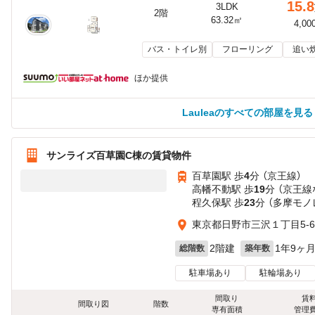
15.8
3LDK
2階
63.32㎡
4,00
バス・トイレ別
フローリング
追い
ほか提供
Lauleaのすべての部屋を見る
サンライズ百草園C棟の賃貸物件
百草園駅 歩
4
分 （京王線）
高幡不動駅 歩
19
分 （京王線
程久保駅 歩
23
分 （多摩モノ
東京都日野市三沢１丁目5-6
2階建
1年9ヶ
総階数
築年数
駐車場あり
駐輪場あり
間取り
賃
間取り図
階数
専有面積
管理