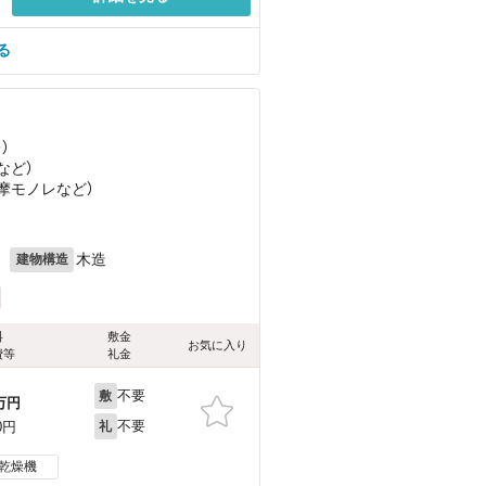
る
）
など
）
多摩モノレ
など
）
月
木造
建物構造
料
敷金
お気に入り
費等
礼金
不要
敷
万円
不要
0円
礼
乾燥機