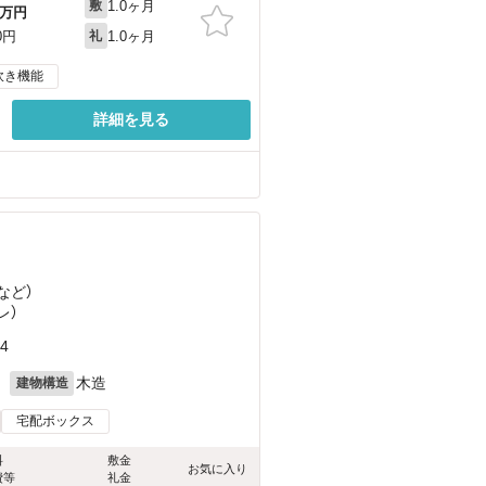
1.0ヶ月
敷
万円
1.0ヶ月
0円
礼
炊き機能
詳細を見る
など
）
レ）
4
月
木造
建物構造
宅配ボックス
料
敷金
お気に入り
費等
礼金