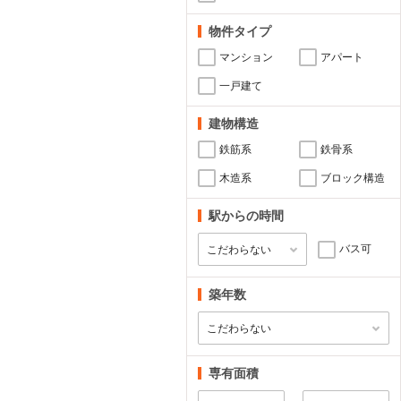
物件タイプ
マンション
アパート
一戸建て
建物構造
鉄筋系
鉄骨系
木造系
ブロック構造
駅からの時間
バス可
築年数
専有面積