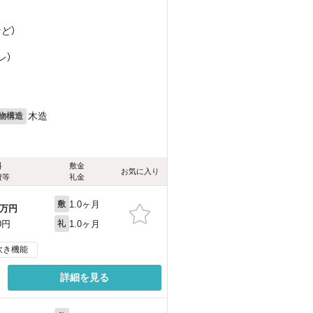
など
）
レ）
木造
物構造
料
敷金
お気に入り
費等
礼金
1.0ヶ月
敷
万円
1.0ヶ月
0円
礼
炊き機能
詳細を見る