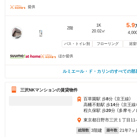
提供
5.9
1K
2階
20.02㎡
4,00
バス・トイレ別
フローリング
浴室
ほか提供
ルミエール・ド・カリンのすべての部
三沢NKマンションの賃貸物件
百草園駅 歩
8
分 （京王線）
高幡不動駅 歩
14
分 （京王線
程久保駅 歩
20
分 （多摩モノ
東京都日野市三沢１丁目11-
3階建
21年7ヶ
総階数
築年数