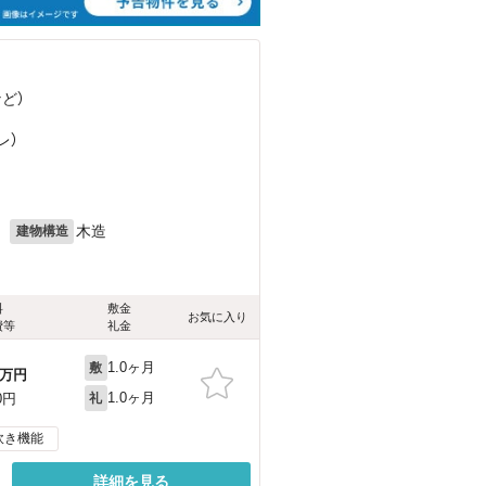
など
）
レ）
月
木造
建物構造
料
敷金
お気に入り
費等
礼金
1.0ヶ月
敷
万円
1.0ヶ月
0円
礼
炊き機能
詳細を見る