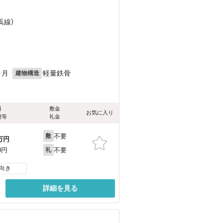
浜線）
ヶ月
軽量鉄骨
建物構造
料
敷金
お気に入り
費等
礼金
不要
敷
万円
不要
0円
礼
向き
詳細を見る