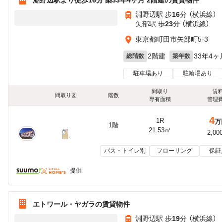
淵野辺駅 歩
16
分 （横浜線）
矢部駅 歩
23
分 （横浜線）
東京都町田市矢部町5-3
2階建
33年4ヶ
総階数
築年数
駐車場あり
駐輪場あり
間取り
賃
間取り図
階数
専有面積
管理
4
1R
万
1階
21.53㎡
2,00
バス・トイレ別
フローリング
保証
提供
エトワール・ヤガラの賃貸物件
淵野辺駅 歩
19
分 （横浜線）