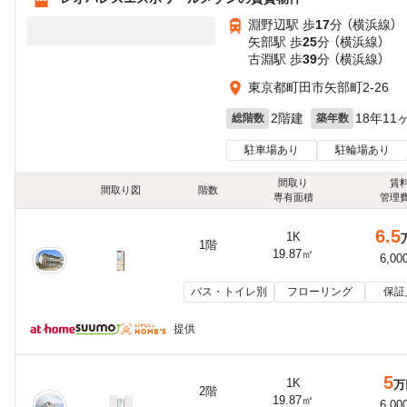
淵野辺駅 歩
17
分 （横浜線）
矢部駅 歩
25
分 （横浜線）
古淵駅 歩
39
分 （横浜線）
東京都町田市矢部町2-26
2階建
18年11
総階数
築年数
駐車場あり
駐輪場あり
間取り
賃
間取り図
階数
専有面積
管理
6.5
1K
1階
19.87㎡
6,00
バス・トイレ別
フローリング
保証
提供
5
1K
万
2階
19.87㎡
6,00