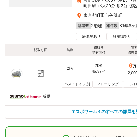
町田駅 バス
20
分 歩
7
分 （横
東京都町田市矢部町
2階建
31年6ヶ
総階数
築年数
駐車場あり
駐輪場あり
間取り
賃
間取り図
階数
専有面積
管理
6
2DK
万
2階
46.97㎡
2,00
バス・トイレ別
フローリング
コンロ
提供
エスポワールＫのすべての部屋を