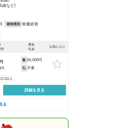
浜線
など
）
月
軽量鉄骨
建物構造
料
敷金
お気に入り
費等
礼金
60,000円
敷
円
不要
0円
礼
2口以上
詳細を見る
見る