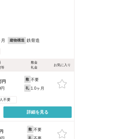
ヶ月
鉄骨造
建物構造
料
敷金
お気に入り
費等
礼金
不要
敷
万円
1.0ヶ月
0円
礼
人不要
詳細を見る
不要
敷
円
不要
0円
礼