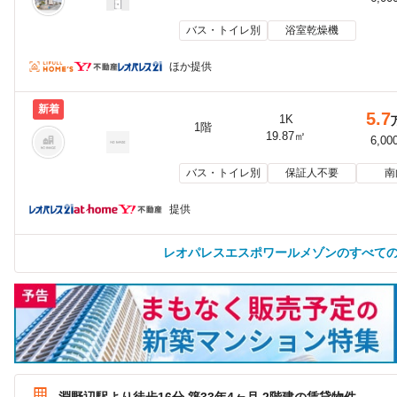
バス・トイレ別
浴室乾燥機
ほか提供
新着
5.7
1K
1階
19.87㎡
6,00
バス・トイレ別
保証人不要
南
提供
レオパレスエスポワールメゾンのすべて
淵野辺駅より徒歩16分 築33年4ヶ月 2階建の賃貸物件