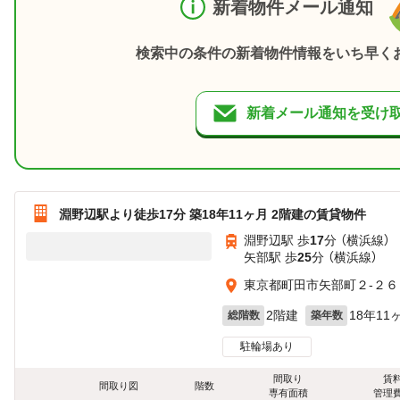
新着物件メール通知
検索中の条件の新着物件情報をいち早く
新着メール通知を受け
淵野辺駅より徒歩17分 築18年11ヶ月 2階建の賃貸物件
淵野辺駅 歩
17
分 （横浜線）
矢部駅 歩
25
分 （横浜線）
東京都町田市矢部町２-２６
2階建
18年11
総階数
築年数
駐輪場あり
間取り
賃
間取り図
階数
専有面積
管理