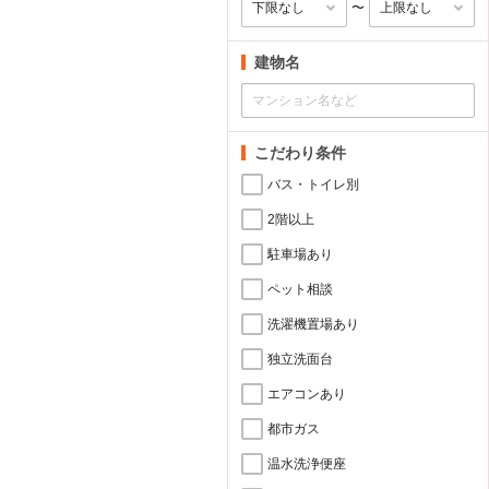
〜
建物名
こだわり条件
バス・トイレ別
2階以上
駐車場あり
ペット相談
洗濯機置場あり
独立洗面台
エアコンあり
都市ガス
温水洗浄便座