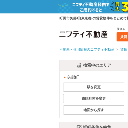
町田市矢部町(東京都)の賃貸物件をまとめ
借りる
賃貸
不動産・住宅情報のニフティ不動産
賃貸
検索中のエリア
矢部町
駅を変更
市区町村を変更
地図から探す
詳細条件を編集