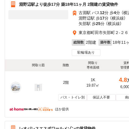
淵野辺駅より徒歩17分 築18年11ヶ月 2階建の賃貸物件
古淵駅 バス
12
分 歩
4
分 （横
淵野辺駅 歩
17
分 （横浜線）
矢部駅 歩
25
分 （横浜線）
東京都町田市矢部町２-２６
2階建
18年11
総階数
築年数
駐輪場あり
間取り
賃
間取り図
階数
専有面積
管理
4.8
1K
2階
19.87㎡
6,00
バス・トイレ別
保証人不要
南
ほか提供
レオパレスエスポワールメゾンの賃貸物件