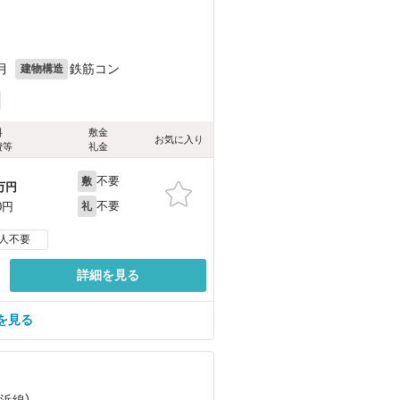
月
鉄筋コン
建物構造
料
敷金
お気に入り
費等
礼金
不要
敷
万円
不要
0円
礼
人不要
詳細を見る
を見る
横浜線）