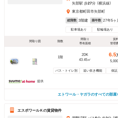
矢部駅 歩
27
分 （横浜線）
東京都町田市矢部町
3階建
27年5ヶ
総階数
築年数
駐車場あり
駐輪場あり
間取り
賃
間取り図
階数
専有面積
管理
6.5
2DK
1階
43.45㎡
5,00
バス・トイレ別
追い炊き機能
保証
提供
エトワール・ヤガラのすべての部屋
エスポワールＫの賃貸物件
淵野辺駅 バス
5
分 歩
2
分 （