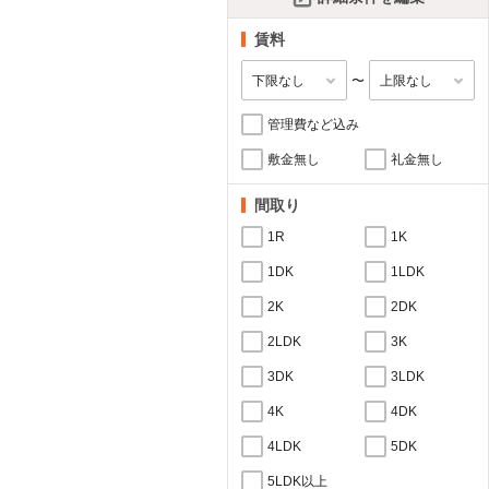
賃料
〜
管理費など込み
敷金無し
礼金無し
間取り
1R
1K
1DK
1LDK
2K
2DK
2LDK
3K
3DK
3LDK
4K
4DK
4LDK
5DK
5LDK以上