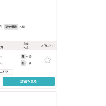
月
木造
建物構造
料
敷金
お気に入り
費等
礼金
不要
敷
円
不要
0円
礼
人不要
詳細を見る