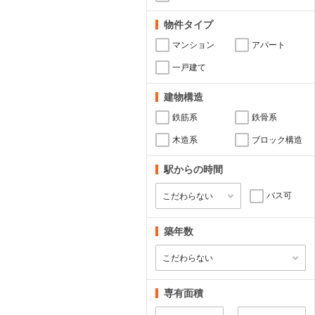
物件タイプ
マンション
アパート
一戸建て
建物構造
鉄筋系
鉄骨系
木造系
ブロック構造
駅からの時間
バス可
築年数
専有面積