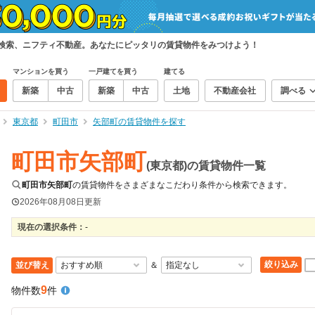
て検索、ニフティ不動産。あなたにピッタリの賃貸物件をみつけよう！
マンションを買う
一戸建てを買う
建てる
新築
中古
新築
中古
土地
不動産会社
調べる
東京都
町田市
矢部町の賃貸物件を探す
町田市矢部町
(東京都)の賃貸物件一覧
町田市矢部町
の賃貸物件をさまざまなこだわり条件から検索できます。
2026年08月08日
更新
現在の選択条件：
-
絞り込み
並び替え
＆
9
物件数
件