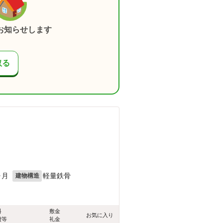
お知らせします
取る
ヶ月
軽量鉄骨
建物構造
料
敷金
お気に入り
費等
礼金