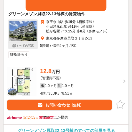
グリーンメゾン貝取22-13号棟の賃貸物件
京王永山駅 歩
19
分 （相模原線）
小田急永山駅 歩
19
分 （多摩線）
松が谷駅 バス
15
分 歩
8
分 （多摩モノレ）
東京都多摩市貝取２丁目2-13
5階建 / 43年5ヶ月 / RC
すべての写真
駐輪場あり
12.8
万円
（管理費不要）
1.0ヶ月
1.0ヶ月
敷
礼
4階 / 3LDK / 78.51㎡
お問い合わせ
（無料）
ほか提供
グリーンメゾン貝取22-13号棟のすべての部屋を見る