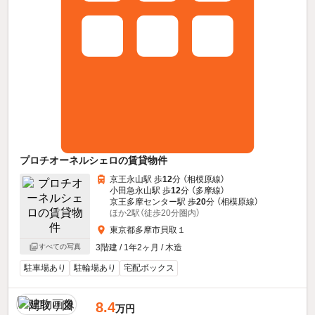
プロチオーネルシェロの賃貸物件
京王永山駅 歩
12
分 （相模原線）
小田急永山駅 歩
12
分 （多摩線）
京王多摩センター駅 歩
20
分 （相模原線）
ほか2駅（徒歩20分圏内）
東京都多摩市貝取１
すべての写真
3階建 / 1年2ヶ月 / 木造
駐車場あり
駐輪場あり
宅配ボックス
8.4
万円