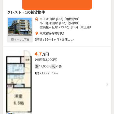
クレスト・1の賃貸物件
京王永山駅 歩
8
分 （相模原線）
小田急永山駅 歩
8
分 （多摩線）
聖蹟桜ヶ丘駅 バス
6
分 歩
5
分 （京王線）
東京都多摩市貝取
5階建 / 36年4ヶ月 / 鉄筋コン
すべての写真
4.7
万円
（管理費3,000円）
47,000円
不要
敷
礼
1階 / 1K / 23.14㎡