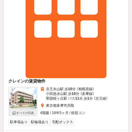
クレインの賃貸物件
京王永山駅 歩
10
分 （相模原線）
小田急永山駅 歩
10
分 （多摩線）
聖蹟桜ヶ丘駅 バス
11
分 歩
1
分 （京王線）
東京都多摩市貝取
4階建 / 18年5ヶ月 / 鉄筋コン
すべての写真
駐車場あり
駐輪場あり
宅配ボックス