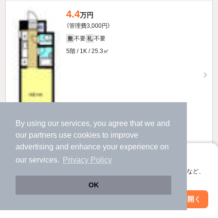
4.4
万円
（管理費3,000円）
不要
不要
敷
礼
5階 / 1K / 25.3㎡
By using our services, you agree that we and
our
partners
use cookies to improve
advertising and enhance your experience on
アプリに切り替えて、サクサクお部屋探し
お問い合わせ
（無料）
our services.
Privacy Policy
会員登録なしですぐ使える。マップ検索やお気に入り保存など、
提供
アプリ限定の便利な機能が使えます！
OK
Web版で続行
アプリを開く
4.2
市区町村を変更
絞り込み条件を変更
万円
（管理費3,000円）