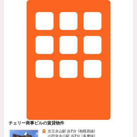
チェリー商事ビルの賃貸物件
京王永山駅 歩
7
分 （相模原線）
小田急永山駅 歩
7
分 （多摩線）