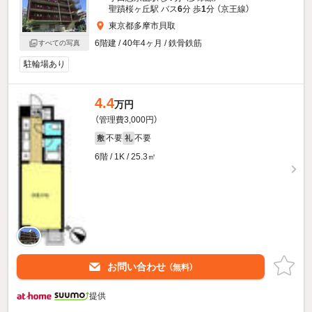
聖蹟桜ヶ丘駅 バス
6
分 歩
1
分 （京王線）
東京都多摩市貝取
6階建 / 40年4ヶ月 / 鉄骨鉄筋
すべての写真
駐輪場あり
4.4
万円
（管理費3,000円）
不要
不要
敷
礼
6階 / 1K / 25.3㎡
お問い合わせ
（無料）
提供