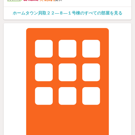
ホームタウン貝取２２—８—１号棟のすべての部屋を見る