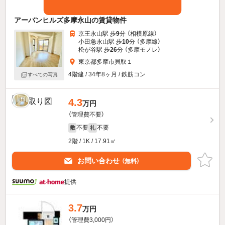
アーバンヒルズ多摩永山の賃貸物件
京王永山駅 歩
9
分 （相模原線）
小田急永山駅 歩
10
分 （多摩線）
松が谷駅 歩
26
分 （多摩モノレ）
東京都多摩市貝取１
4階建 / 34年8ヶ月 / 鉄筋コン
すべての写真
4.3
万円
（管理費不要）
不要
不要
敷
礼
2階 / 1K / 17.91㎡
お問い合わせ
（無料）
提供
3.7
万円
（管理費3,000円）