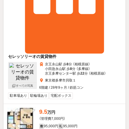
セレッソリーオの賃貸物件
京王永山駅 歩
8
分 （相模原線）
小田急永山駅 歩
8
分 （多摩線）
京王多摩センター駅 歩
22
分 （相模原線）
東京都多摩市貝取１
すべての写真
6階建 / 28年9ヶ月 / 鉄筋コン
駐車場あり
駐輪場あり
宅配ボックス
9.5
万円
（管理費7,000円）
95,000円
95,000円
敷
礼