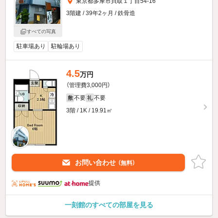
東京都多摩市貝取１丁目54-16
3階建 / 39年2ヶ月 / 鉄骨造
すべての写真
駐車場あり
駐輪場あり
4.5
万円
（管理費3,000円）
不要
不要
敷
礼
3階 / 1K / 19.91㎡
お問い合わせ
（無料）
提供
一刻館のすべての部屋を見る