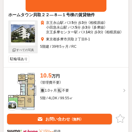
ホームタウン貝取２２—８—１号棟の賃貸物件
京王永山駅 バス
5
分 歩
3
分 （相模原線）
小田急永山駅 バス
5
分 歩
3
分 （多摩線）
京王多摩センター駅 バス
14
分 歩
3
分 （相模原線）
東京都多摩市貝取２丁目8-1
5階建 / 39年5ヶ月 / RC
すべての写真
駐輪場あり
10.5
万円
（管理費不要）
1.0ヶ月
不要
敷
礼
5階 / 4LDK / 99.55㎡
お問い合わせ
（無料）
提供