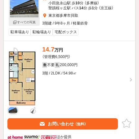
小田急永山駅 歩
10
分 （多摩線）
聖蹟桜ヶ丘駅 バス
14
分 歩
1
分 （京王線）
東京都多摩市貝取
すべての写真
3階建 / 9年8ヶ月 / 軽量鉄骨
駐車場あり
駐輪場あり
宅配ボックス
14.7
万円
（管理費6,500円）
不要
200,000円
敷
礼
3階 / 2LDK / 54.98㎡
お問い合わせ
（無料）
ほか提供