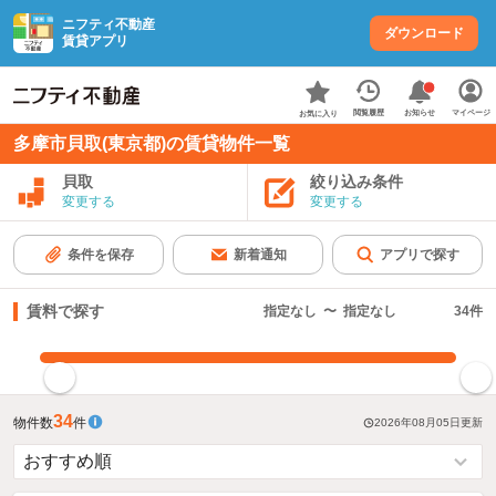
ニフティ不動産
ダウンロード
賃貸アプリ
お知らせ
閲覧履歴
マイページ
お気に入り
多摩市貝取(東京都)の賃貸物件一覧
貝取
絞り込み条件
変更する
変更する
条件を保存
新着通知
アプリで探す
賃料で探す
指定なし
〜
指定なし
34
件
指定した賃料で絞り込む
34
物件数
件
2026年08月05日
更新