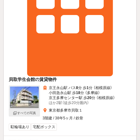
貝取学生会館の賃貸物件
京王永山駅 バス
8
分 歩
1
分 （相模原線）
小田急永山駅 歩
18
分 （多摩線）
京王多摩センター駅 歩
20
分 （相模原線）
ほか2駅（徒歩20分圏内）
東京都多摩市貝取１
すべての写真
3階建 / 38年5ヶ月 / 鉄骨
駐輪場あり
宅配ボックス