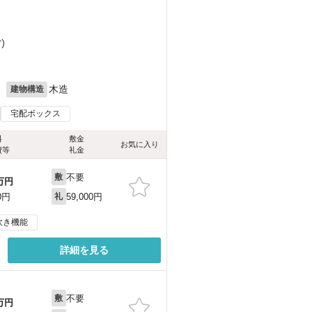
ど
）
月
木造
建物構造
宅配ボックス
料
敷金
お気に入り
費等
礼金
不要
敷
万円
59,000円
0円
礼
炊き機能
詳細を見る
不要
敷
万円