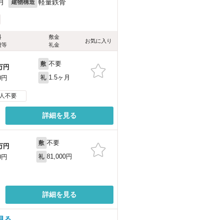
月
軽量鉄骨
建物構造
料
敷金
お気に入り
費等
礼金
不要
敷
万円
1.5ヶ月
0円
礼
人不要
詳細を見る
不要
敷
万円
81,000円
0円
礼
詳細を見る
見る