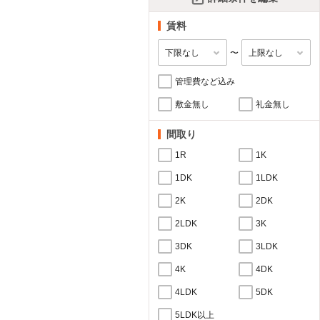
賃料
〜
管理費など込み
敷金無し
礼金無し
間取り
1R
1K
1DK
1LDK
2K
2DK
2LDK
3K
3DK
3LDK
4K
4DK
4LDK
5DK
5LDK以上