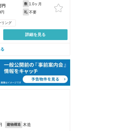
1.0ヶ月
敷
万円
不要
0円
礼
ーリング
詳細を見る
見る
）
月
木造
建物構造