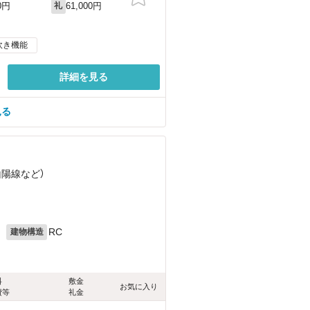
61,000円
0円
礼
炊き機能
詳細を見る
見る
山陽線
など
）
月
RC
建物構造
料
敷金
お気に入り
費等
礼金