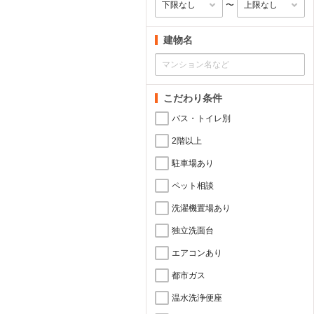
〜
建物名
こだわり条件
バス・トイレ別
2階以上
駐車場あり
ペット相談
洗濯機置場あり
独立洗面台
エアコンあり
都市ガス
温水洗浄便座