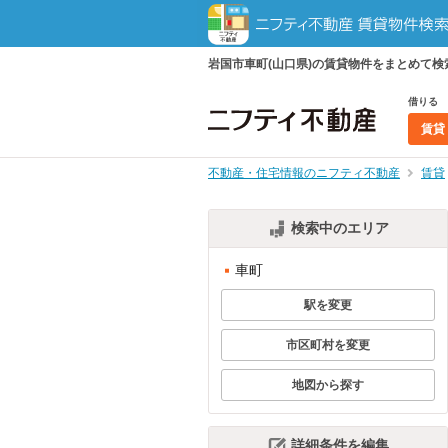
岩国市車町(山口県)の賃貸物件をまとめて
借りる
賃貸
不動産・住宅情報のニフティ不動産
賃貸
検索中のエリア
車町
駅を変更
市区町村を変更
地図から探す
詳細条件を編集