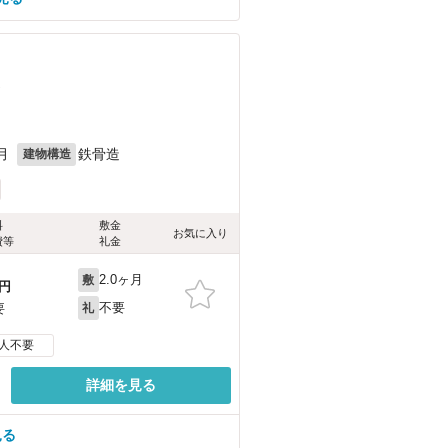
）
月
鉄骨造
建物構造
料
敷金
お気に入り
費等
礼金
2.0ヶ月
敷
円
不要
要
礼
人不要
詳細を見る
見る