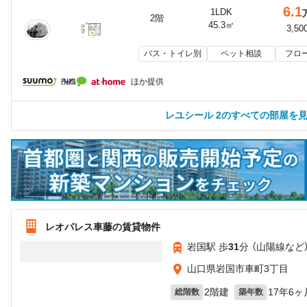
6.1
1LDK
2階
45.3㎡
3,50
バス・トイレ別
ペット相談
フロ
ほか提供
レユシール 2のすべての部屋を
レオパレス車藤の賃貸物件
岩国駅 歩
31
分 （山陽線
など
山口県岩国市車町3丁目
2階建
17年6ヶ
総階数
築年数