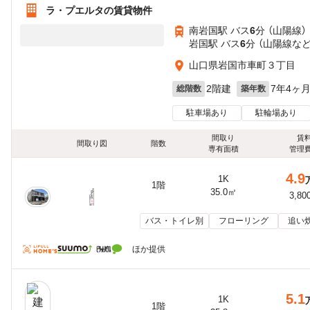
ラ・プエルタの賃貸物件
南岩国駅 バス
6
分 （山陽線）
岩国駅 バス
6
分 （山陽線
な
山口県岩国市車町３丁目
2階建
7年4ヶ
総階数
築年数
駐車場あり
駐輪場あり
間取り
賃
間取り図
階数
専有面積
管理
4.9
1K
1階
35.0㎡
3,80
バス・トイレ別
フローリング
追い
ほか提供
5.1
1K
1階