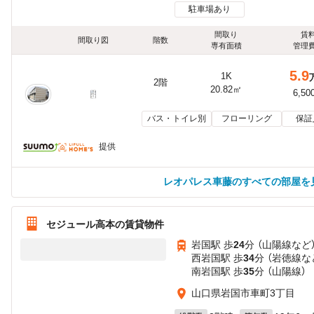
駐車場あり
間取り
賃
間取り図
階数
専有面積
管理
5.9
1K
2階
20.82㎡
6,50
バス・トイレ別
フローリング
保証
提供
レオパレス車藤のすべての部屋を
セジュール高本の賃貸物件
岩国駅 歩
24
分 （山陽線
など
西岩国駅 歩
34
分 （岩徳線
な
南岩国駅 歩
35
分 （山陽線）
山口県岩国市車町3丁目