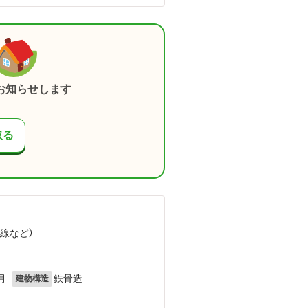
お知らせします
取る
陽線
など
）
月
鉄骨造
建物構造