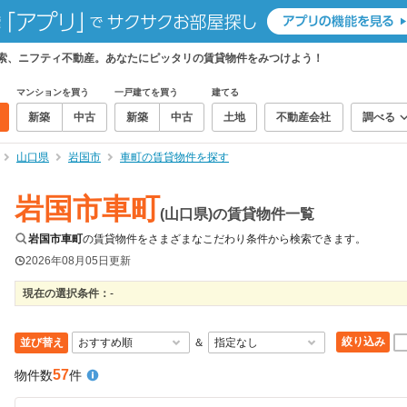
検索、ニフティ不動産。あなたにピッタリの賃貸物件をみつけよう！
マンションを買う
一戸建てを買う
建てる
新築
中古
新築
中古
土地
不動産会社
調べる
山口県
岩国市
車町の賃貸物件を探す
岩国市車町
(山口県)の賃貸物件一覧
岩国市車町
の賃貸物件をさまざまなこだわり条件から検索できます。
2026年08月05日
更新
現在の選択条件：
-
絞り込み
並び替え
＆
57
物件数
件