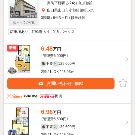
周防下郷駅 歩
24
分 （山口線）
山口県山口市小郡給領町1-25
3階建 / 9年3ヶ月 / 軽量鉄骨
すべての写真
駐車場あり
駐輪場あり
宅配ボックス
6.48
新着
万円
（管理費6,000円）
不要
129,600円
敷
礼
2階 / 1LDK / 43.93㎡
お問い合わせ
（無料）
提供
6.98
万円
（管理費5,500円）
不要
139,600円
敷
礼
2階 / 1LDK / 43.93㎡