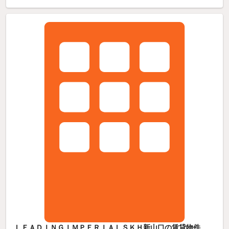
ＬＥＡＤＩＮＧＩＭＰＥＲＩＡＬＳＫＨ新山口の賃貸物件