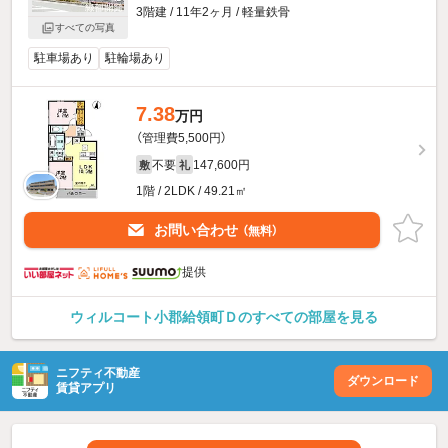
3階建 / 11年2ヶ月 / 軽量鉄骨
すべての写真
駐車場あり
駐輪場あり
7.38
万円
（管理費5,500円）
不要
147,600円
敷
礼
1階 / 2LDK / 49.21㎡
お問い合わせ
（無料）
提供
ウィルコート小郡給領町Ｄのすべての部屋を見る
ニフティ不動産
ダウンロード
賃貸アプリ