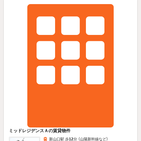
ミッドレジデンスＡの賃貸物件
新山口駅 歩
12
分 （山陽新幹線
など
）