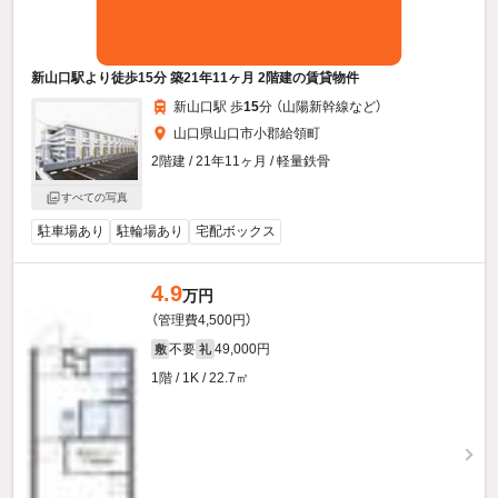
新山口駅より徒歩15分 築21年11ヶ月 2階建の賃貸物件
新山口駅 歩
15
分 （山陽新幹線
など
）
山口県山口市小郡給領町
2階建 / 21年11ヶ月 / 軽量鉄骨
すべての写真
駐車場あり
駐輪場あり
宅配ボックス
4.9
万円
（管理費4,500円）
不要
49,000円
敷
礼
1階 / 1K / 22.7㎡