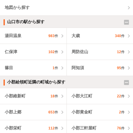
地図から探す
山口市の駅から探す
湯田温泉
大歳
983
件
340
件
仁保津
周防佐山
102
件
12
件
篠目
阿知須
1
件
95
件
小郡給領町近隣の町域から探す
小郡維新町
小郡大江町
18
件
22
件
小郡上郷
小郡黄金町
653
件
2
件
小郡栄町
小郡三軒屋町
112
件
76
件