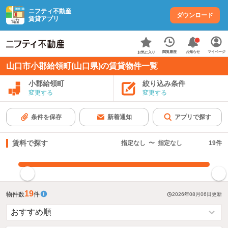
ニフティ不動産
ダウンロード
賃貸アプリ
お知らせ
閲覧履歴
マイページ
お気に入り
山口市小郡給領町(山口県)の賃貸物件一覧
小郡給領町
絞り込み条件
変更する
変更する
条件を保存
新着通知
アプリで探す
賃料で探す
指定なし
〜
指定なし
19
件
指定した賃料で絞り込む
19
物件数
件
2026年08月06日
更新