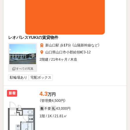
レオパレスYUKIの賃貸物件
新山口駅 歩
17
分 （山陽新幹線
など
）
山口県山口市小郡給領町3-12
2階建 / 21年4ヶ月 / 木造
すべての写真
駐輪場あり
宅配ボックス
4.3
新着
万円
（管理費4,500円）
不要
43,000円
敷
礼
1階 / 1K / 21.81㎡