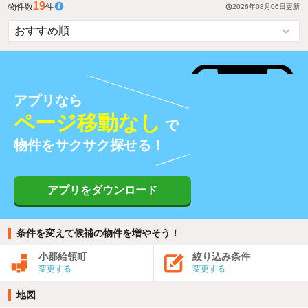
19
物件数
件
2026年08月06日
更新
アプリなら
ページ移動なし
で
物件をサクサク探せる！
アプリをダウンロード
条件を変えて候補の物件を増やそう！
小郡給領町
絞り込み条件
変更する
変更する
地図