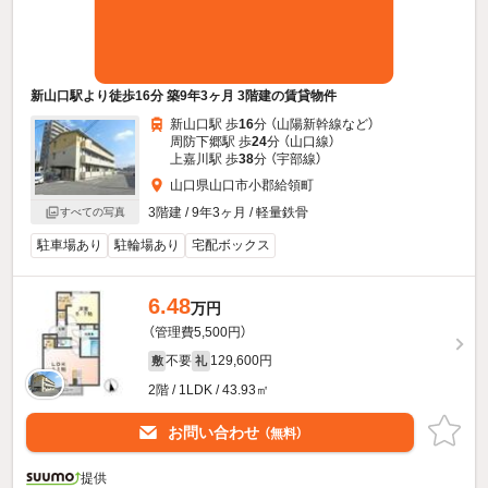
新山口駅より徒歩16分 築9年3ヶ月 3階建の賃貸物件
新山口駅 歩
16
分 （山陽新幹線
など
）
周防下郷駅 歩
24
分 （山口線）
上嘉川駅 歩
38
分 （宇部線）
山口県山口市小郡給領町
3階建 / 9年3ヶ月 / 軽量鉄骨
すべての写真
駐車場あり
駐輪場あり
宅配ボックス
6.48
万円
（管理費5,500円）
不要
129,600円
敷
礼
2階 / 1LDK / 43.93㎡
お問い合わせ
（無料）
提供