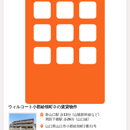
ウィルコート小郡給領町Ｄの賃貸物件
新山口駅 歩
13
分 （山陽新幹線
など
）
周防下郷駅 歩
26
分 （山口線）
山口県山口市小郡給領町2番31号