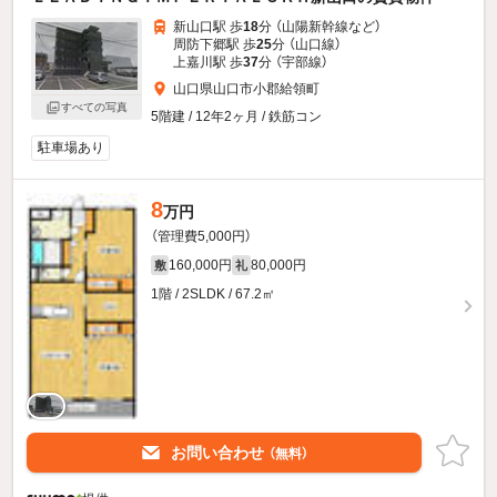
新山口駅 歩
18
分 （山陽新幹線
など
）
周防下郷駅 歩
25
分 （山口線）
上嘉川駅 歩
37
分 （宇部線）
山口県山口市小郡給領町
すべての写真
5階建 / 12年2ヶ月 / 鉄筋コン
駐車場あり
8
万円
（管理費5,000円）
160,000円
80,000円
敷
礼
1階 / 2SLDK / 67.2㎡
お問い合わせ
（無料）