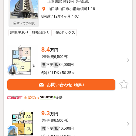
上嘉川駅 歩
36
分 （宇部線）
山口県山口市小郡給領町1-16
8階建 / 12年4ヶ月 / RC
すべての写真
駐車場あり
駐輪場あり
宅配ボックス
8.4
万円
（管理費6,500円）
不要
84,000円
敷
礼
6階 / 1LDK / 50.35㎡
お問い合わせ
（無料）
提供
9.3
万円
（管理費6,500円）
不要
46,500円
敷
礼