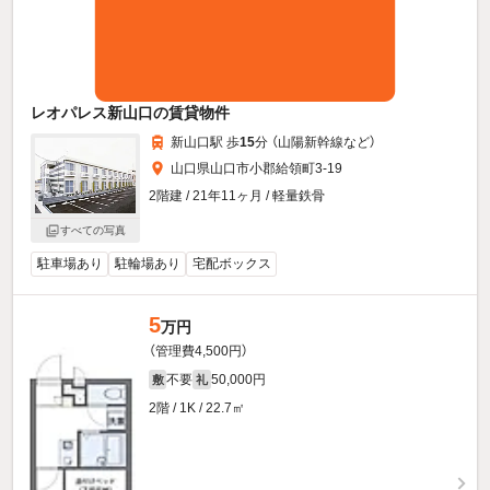
レオパレス新山口の賃貸物件
新山口駅 歩
15
分 （山陽新幹線
など
）
山口県山口市小郡給領町3-19
2階建 / 21年11ヶ月 / 軽量鉄骨
すべての写真
駐車場あり
駐輪場あり
宅配ボックス
5
万円
（管理費4,500円）
不要
50,000円
敷
礼
2階 / 1K / 22.7㎡