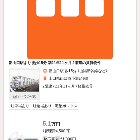
新山口駅より徒歩15分 築21年11ヶ月 2階建の賃貸物件
新山口駅 歩
15
分 （山陽新幹線
など
）
山口県山口市小郡給領町
2階建 / 21年11ヶ月 / 軽量鉄骨
すべての写真
駐車場あり
駐輪場あり
宅配ボックス
5.1
万円
（管理費4,500円）
不要
51,000円
敷
礼