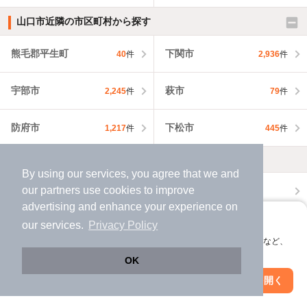
山口市近隣の市区町村から探す
熊毛郡平生町
下関市
40
件
2,936
件
宇部市
萩市
2,245
件
79
件
防府市
下松市
1,217
件
445
件
不動産会社・不動産屋から探す
By using our services, you agree that we and
our
partners
use cookies to improve
山口市の不動産会社・不動産屋から探す
advertising and enhance your experience on
アプリに切り替えて、サクサクお部屋探し
our services.
Privacy Policy
山口県の不動産会社・不動産屋から探す
会員登録なしですぐ使える。マップ検索やお気に入り保存など、
アプリ限定の便利な機能が使えます！
外壁塗装の業者を探す
OK
Web版で続行
アプリを開く
市区町村を変更
絞り込み条件を変更
山口市で外壁塗装の業者を探す