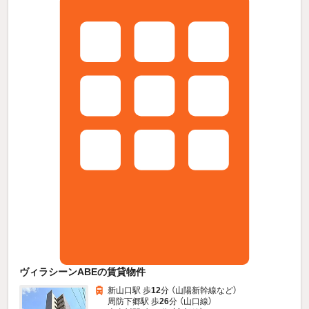
ヴィラシーンABEの賃貸物件
新山口駅 歩
12
分 （山陽新幹線
など
）
周防下郷駅 歩
26
分 （山口線）