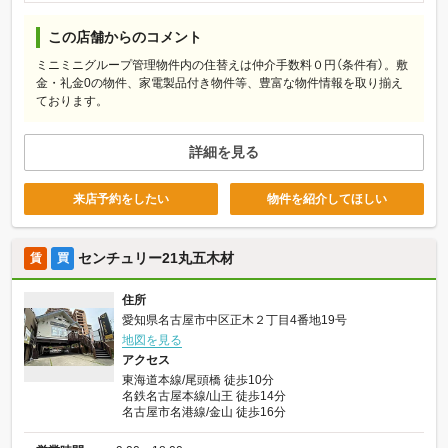
この店舗からのコメント
ミニミニグループ管理物件内の住替えは仲介手数料０円（条件有）。敷
金・礼金0の物件、家電製品付き物件等、豊富な物件情報を取り揃え
ております。
詳細を見る
来店予約をしたい
物件を紹介してほしい
センチュリー21丸五木材
賃
買
住所
愛知県名古屋市中区正木２丁目4番地19号
地図を見る
アクセス
東海道本線/尾頭橋 徒歩10分
名鉄名古屋本線/山王 徒歩14分
名古屋市名港線/金山 徒歩16分