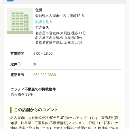
住所
愛知県名古屋市中区古渡町18-8
地図を見る
アクセス
名古屋市名城線/東別院 徒歩11分
名古屋市名港線/金山 徒歩15分
名鉄名古屋本線/山王 徒歩17分
営業時間
9:00～18:00
定休日
水
電話番号
052-339-3630
ニフティ不動産での掲載物件
購入物件:33件
この店舗からのコメント
名古屋市にある株式会社HOME UP(ホームアップ。)では、東海3県(愛
知県・岐阜県・三重県)の不動産情報(マンション・戸建て(一軒家)・土
地)を豊富に取り扱っております！皆様のご希望に合った物件をご紹介