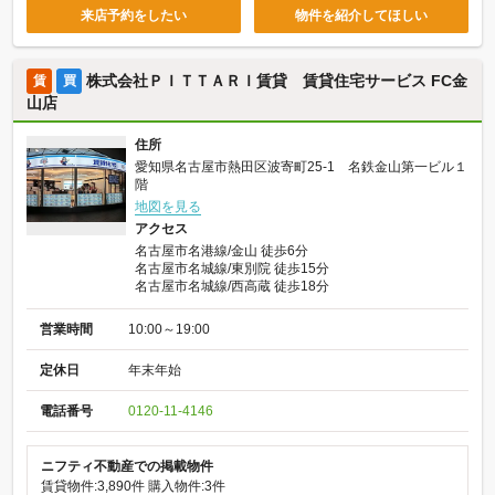
来店予約をしたい
物件を紹介してほしい
株式会社ＰＩＴＴＡＲＩ賃貸 賃貸住宅サービス FC金
賃
買
山店
住所
愛知県名古屋市熱田区波寄町25-1 名鉄金山第一ビル１
階
地図を見る
アクセス
名古屋市名港線/金山 徒歩6分
名古屋市名城線/東別院 徒歩15分
名古屋市名城線/西高蔵 徒歩18分
営業時間
10:00～19:00
定休日
年末年始
電話番号
0120-11-4146
ニフティ不動産での掲載物件
賃貸物件:3,890件
購入物件:3件