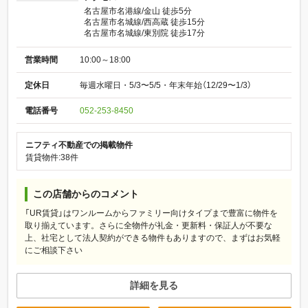
名古屋市名港線/金山 徒歩5分
名古屋市名城線/西高蔵 徒歩15分
名古屋市名城線/東別院 徒歩17分
営業時間
10:00～18:00
定休日
毎週水曜日・5/3〜5/5・年末年始（12/29〜1/3）
電話番号
052-253-8450
ニフティ不動産での掲載物件
賃貸物件:38件
この店舗からのコメント
「UR賃貸」はワンルームからファミリー向けタイプまで豊富に物件を
取り揃えています。さらに全物件が礼金・更新料・保証人が不要な
上、社宅として法人契約ができる物件もありますので、まずはお気軽
にご相談下さい
詳細を見る