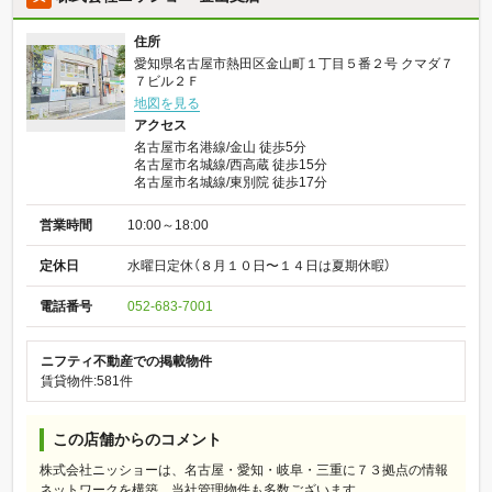
住所
愛知県名古屋市熱田区金山町１丁目５番２号 クマダ７
７ビル２Ｆ
地図を見る
アクセス
名古屋市名港線/金山 徒歩5分
名古屋市名城線/西高蔵 徒歩15分
名古屋市名城線/東別院 徒歩17分
営業時間
10:00～18:00
定休日
水曜日定休（８月１０日〜１４日は夏期休暇）
電話番号
052-683-7001
ニフティ不動産での掲載物件
賃貸物件:581件
この店舗からのコメント
株式会社ニッショーは、名古屋・愛知・岐阜・三重に７３拠点の情報
ネットワークを構築。当社管理物件も多数ございます。