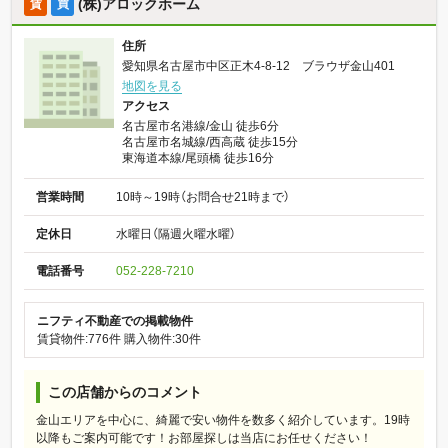
(株)アロックホーム
賃
買
住所
愛知県名古屋市中区正木4-8-12 ブラウザ金山401
地図を見る
アクセス
名古屋市名港線/金山 徒歩6分
名古屋市名城線/西高蔵 徒歩15分
東海道本線/尾頭橋 徒歩16分
営業時間
10時～19時（お問合せ21時まで）
定休日
水曜日（隔週火曜水曜）
電話番号
052-228-7210
ニフティ不動産での掲載物件
賃貸物件:776件
購入物件:30件
この店舗からのコメント
金山エリアを中心に、綺麗で安い物件を数多く紹介しています。19時
以降もご案内可能です！お部屋探しは当店にお任せください！