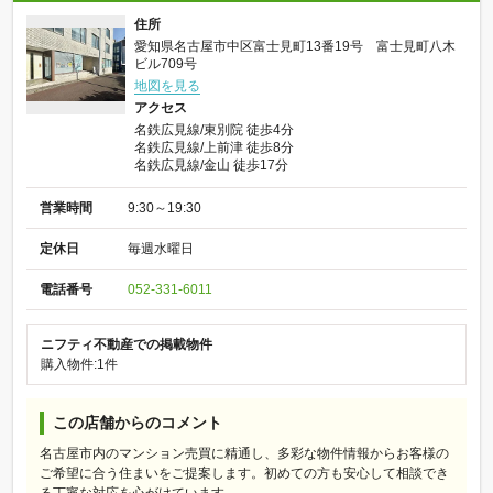
住所
愛知県名古屋市中区富士見町13番19号 富士見町八木
ビル709号
地図を見る
アクセス
名鉄広見線/東別院 徒歩4分
名鉄広見線/上前津 徒歩8分
名鉄広見線/金山 徒歩17分
営業時間
9:30～19:30
定休日
毎週水曜日
電話番号
052-331-6011
ニフティ不動産での掲載物件
購入物件:1件
この店舗からのコメント
名古屋市内のマンション売買に精通し、多彩な物件情報からお客様の
ご希望に合う住まいをご提案します。初めての方も安心して相談でき
る丁寧な対応を心がけています。