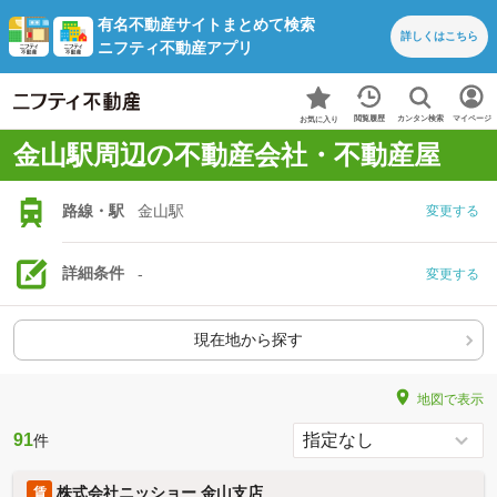
有名不動産サイトまとめて検索
詳しくは
こちら
ニフティ不動産アプリ
カンタン検索
閲覧履歴
マイページ
お気に入り
金山駅周辺の不動産会社・不動産屋
路線・駅
金山駅
変更する
詳細条件
-
変更する
現在地から探す
地図で表示
91
件
株式会社ニッショー 金山支店
賃