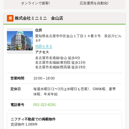
オンラインで接客!
広告運用を自動化!
株式会社ミニミニ 金山店
賃
住所
愛知県名古屋市中区金山１丁目１４番９号 長谷川ビル
６F
地図を見る
アクセス
名古屋市名港線/金山 徒歩4分
名古屋市名城線/東別院 徒歩13分
名古屋市名城線/西高蔵 徒歩19分
営業時間
10:00～18:00
定休日
毎週水曜日（1〜3月は水曜日も営業）、GW休暇、夏季
休暇、年末年始
電話番号
052-322-6291
ニフティ不動産での掲載物件
賃貸物件:1,089件