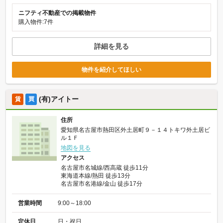
ニフティ不動産での掲載物件
購入物件:7件
詳細を見る
物件を紹介してほしい
(有)アイトー
賃
買
住所
愛知県名古屋市熱田区外土居町９－１４トキワ外土居ビ
ル１Ｆ
地図を見る
アクセス
名古屋市名城線/西高蔵 徒歩11分
東海道本線/熱田 徒歩13分
名古屋市名港線/金山 徒歩17分
営業時間
9:00～18:00
定休日
日・祝日