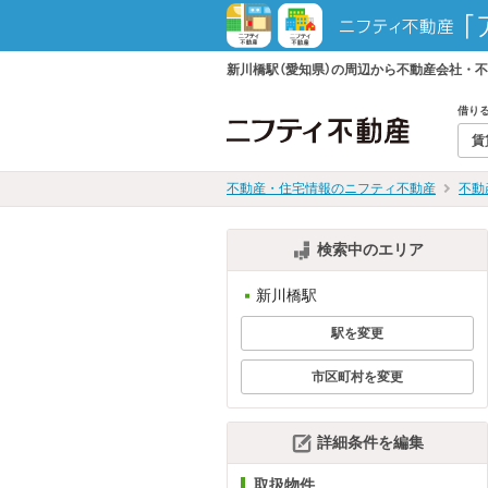
新川橋駅（愛知県）の周辺から不動産会社・
借り
賃
不動産・住宅情報のニフティ不動産
不動
検索中のエリア
新川橋駅
駅を変更
市区町村を変更
詳細条件を編集
取扱物件