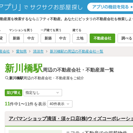
不動産屋を検索するならニフティ不動産。あなたにピッタリの不動産会社を検索しよ
る
マンションを買う
一戸建てを買う
建てる
貸
新築
中古
新築
中古
土地
不動産会社
調べる
産会社
愛知県
清須市
新川橋駅の周辺の不動産会社一覧
新川橋駅
周辺の不動産会社・不動産屋一覧
新川橋駅
周辺の不動産会社・不動産屋をご紹介
並び替え
11
件中
1〜11件を表示
アパマンショップ清須・須ヶ口店(株)ウィズコーポレーシ