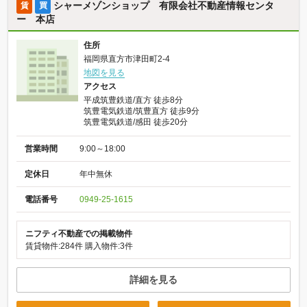
シャーメゾンショップ 有限会社不動産情報センタ
賃
買
ー 本店
住所
福岡県直方市津田町2-4
地図を見る
アクセス
平成筑豊鉄道/直方 徒歩8分
筑豊電気鉄道/筑豊直方 徒歩9分
筑豊電気鉄道/感田 徒歩20分
営業時間
9:00～18:00
定休日
年中無休
電話番号
0949-25-1615
ニフティ不動産での掲載物件
賃貸物件:284件
購入物件:3件
詳細を見る