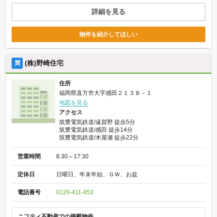
詳細を見る
物件を紹介してほしい
(株)野崎住宅
買
住所
福岡県直方市大字感田２１３８－１
地図を見る
アクセス
筑豊電気鉄道/遠賀野 徒歩5分
筑豊電気鉄道/感田 徒歩14分
筑豊電気鉄道/木屋瀬 徒歩22分
営業時間
8:30～17:30
定休日
日曜日、年末年始、ＧＷ、お盆
電話番号
0120-411-853
ニフティ不動産での掲載物件