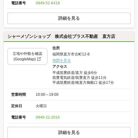
電話番号
0949-52-6418
詳細を見る
シャーメゾンショップ 株式会社プラス不動産 直方店
住所
立地や外観を確認
福岡県直方市古町12-8
(GoogleMap)
地図を見る
アクセス
平成筑豊鉄道/直方 徒歩6分
筑豊電気鉄道/筑豊直方 徒歩11分
平成筑豊鉄道/南直方御殿口 徒歩17分
営業時間
10:00～19:00
定休日
火曜日
電話番号
0949-22-2016
詳細を見る