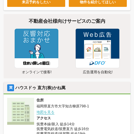
来店予約をしたい
物件を紹介してほしい
不動産会社様向けサービスのご案内
オンラインで接客!
広告運用を自動化!
ハウスドゥ 直方(株)かね萬
買
住所
福岡県直方市大字知古柳原798-1
地図を見る
アクセス
筑豊本線/新入 徒歩14分
筑豊電気鉄道/筑豊直方 徒歩16分
筑豊電気鉄道/遠賀野 徒歩19分