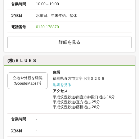
営業時間
10:00～19:00
定休日
水曜日、年末年始、盆休
電話番号
0120-178870
詳細を見る
(株)ＢＬＵＥＳ
住所
立地や外観を確認
福岡県直方市大字下境３２５８
(GoogleMap)
地図を見る
アクセス
平成筑豊鉄道/南直方御殿口 徒歩16分
平成筑豊鉄道/直方 徒歩25分
平成筑豊鉄道/藤棚 徒歩26分
営業時間
-
定休日
-