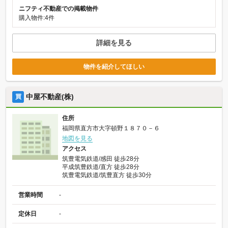
ニフティ不動産での掲載物件
購入物件:4件
詳細を見る
物件を紹介してほしい
中屋不動産(株)
買
住所
福岡県直方市大字頓野１８７０－６
地図を見る
アクセス
筑豊電気鉄道/感田 徒歩28分
平成筑豊鉄道/直方 徒歩28分
筑豊電気鉄道/筑豊直方 徒歩30分
営業時間
-
定休日
-