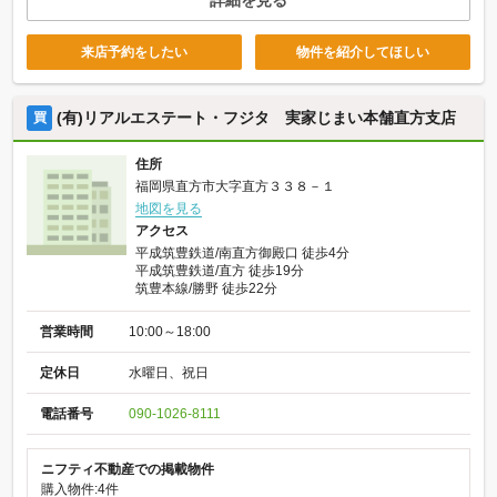
来店予約をしたい
物件を紹介してほしい
(有)リアルエステート・フジタ 実家じまい本舗直方支店
買
住所
福岡県直方市大字直方３３８－１
地図を見る
アクセス
平成筑豊鉄道/南直方御殿口 徒歩4分
平成筑豊鉄道/直方 徒歩19分
筑豊本線/勝野 徒歩22分
営業時間
10:00～18:00
定休日
水曜日、祝日
電話番号
090-1026-8111
ニフティ不動産での掲載物件
購入物件:4件