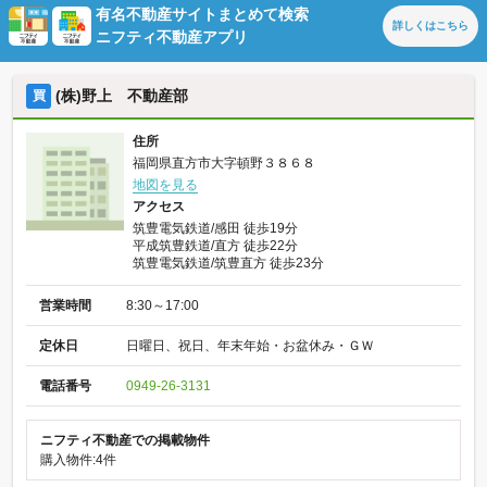
有名不動産サイトまとめて検索
詳しくは
こちら
ニフティ不動産アプリ
(株)野上 不動産部
買
住所
福岡県直方市大字頓野３８６８
地図を見る
アクセス
筑豊電気鉄道/感田 徒歩19分
平成筑豊鉄道/直方 徒歩22分
筑豊電気鉄道/筑豊直方 徒歩23分
営業時間
8:30～17:00
定休日
日曜日、祝日、年末年始・お盆休み・ＧＷ
電話番号
0949-26-3131
ニフティ不動産での掲載物件
購入物件:4件