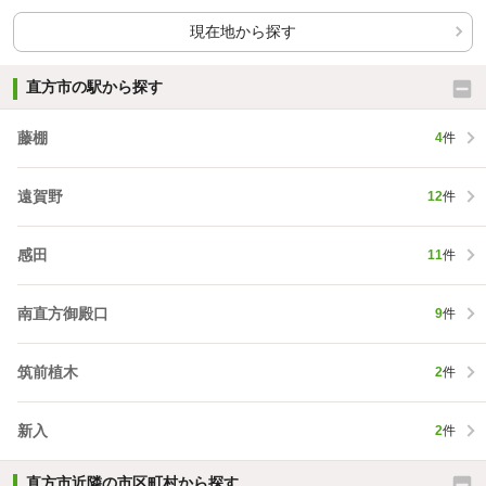
現在地から探す
直方市の駅から探す
藤棚
4
件
遠賀野
12
件
感田
11
件
南直方御殿口
9
件
筑前植木
2
件
新入
2
件
直方市近隣の市区町村から探す