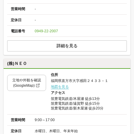
営業時間
-
定休日
-
電話番号
0949-22-2007
詳細を見る
(株)ＮＥＯ
住所
立地や外観を確認
福岡県直方市大字感田２４３３－１
(GoogleMap)
地図を見る
アクセス
筑豊電気鉄道/木屋瀬 徒歩13分
筑豊電気鉄道/遠賀野 徒歩15分
筑豊電気鉄道/新木屋瀬 徒歩20分
営業時間
9:00～17:00
定休日
水曜日、木曜日、年末年始