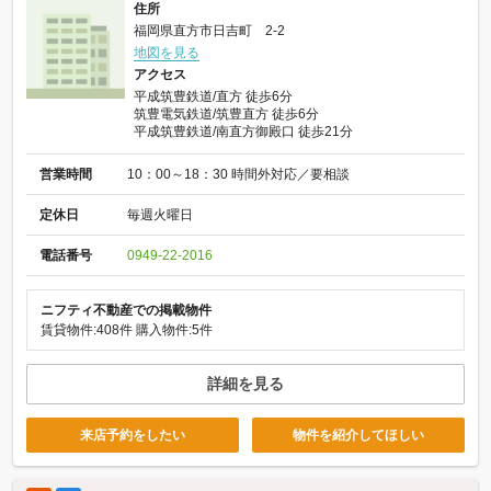
住所
福岡県直方市日吉町 2-2
地図を見る
アクセス
平成筑豊鉄道/直方 徒歩6分
筑豊電気鉄道/筑豊直方 徒歩6分
平成筑豊鉄道/南直方御殿口 徒歩21分
営業時間
10：00～18：30 時間外対応／要相談
定休日
毎週火曜日
電話番号
0949-22-2016
ニフティ不動産での掲載物件
賃貸物件:408件
購入物件:5件
詳細を見る
来店予約をしたい
物件を紹介してほしい