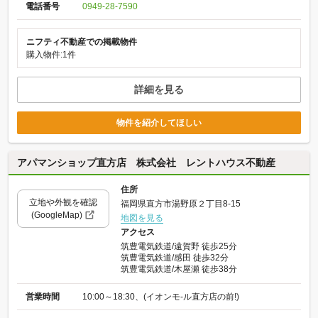
電話番号
0949-28-7590
ニフティ不動産での掲載物件
購入物件:1件
詳細を見る
物件を紹介してほしい
アパマンショップ直方店 株式会社 レントハウス不動産
住所
立地や外観を確認
福岡県直方市湯野原２丁目8-15
(GoogleMap)
地図を見る
アクセス
筑豊電気鉄道/遠賀野 徒歩25分
筑豊電気鉄道/感田 徒歩32分
筑豊電気鉄道/木屋瀬 徒歩38分
営業時間
10:00～18:30、(イオンモ-ル直方店の前!)