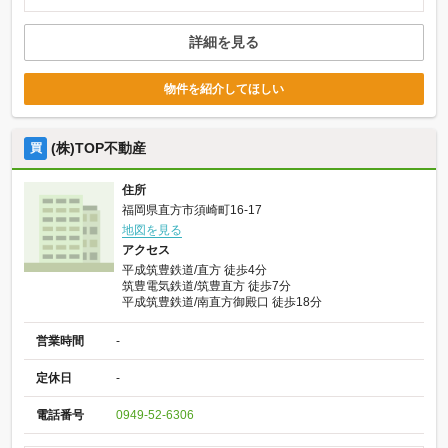
詳細を見る
物件を紹介してほしい
(株)TOP不動産
買
住所
福岡県直方市須崎町16-17
地図を見る
アクセス
平成筑豊鉄道/直方 徒歩4分
筑豊電気鉄道/筑豊直方 徒歩7分
平成筑豊鉄道/南直方御殿口 徒歩18分
営業時間
-
定休日
-
電話番号
0949-52-6306