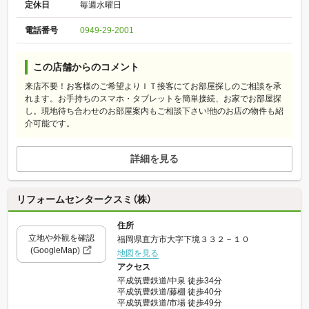
定休日
毎週水曜日
電話番号
0949-29-2001
この店舗からのコメント
来店不要！お客様のご希望よりＩＴ接客にてお部屋探しのご相談を承
れます。お手持ちのスマホ・タブレットを簡単接続、お家でお部屋探
し。現地待ち合わせのお部屋案内もご相談下さい!他のお店の物件も紹
介可能です。
詳細を見る
リフォームセンタークスミ（株）
住所
立地や外観を確認
福岡県直方市大字下境３３２－１０
(GoogleMap)
地図を見る
アクセス
平成筑豊鉄道/中泉 徒歩34分
平成筑豊鉄道/藤棚 徒歩40分
平成筑豊鉄道/市場 徒歩49分