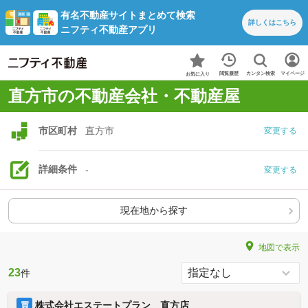
有名不動産サイトまとめて検索
詳しくは
こちら
ニフティ不動産アプリ
カンタン検索
閲覧履歴
マイページ
お気に入り
直方市の不動産会社・不動産屋
市区町村
直方市
変更する
詳細条件
-
変更する
現在地から探す
地図で表示
23
件
株式会社エステートプラン 直方店
買