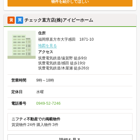
物件を紹介してほしい
チェック直方店(株)アイビーホーム
賃
買
住所
福岡県直方市大字感田 1871-10
地図を見る
アクセス
筑豊電気鉄道/遠賀野 徒歩9分
筑豊電気鉄道/感田 徒歩19分
筑豊電気鉄道/木屋瀬 徒歩26分
営業時間
9時～18時
定休日
水曜
電話番号
0949-52-7246
ニフティ不動産での掲載物件
賃貸物件:24件
購入物件:3件
詳細を見る