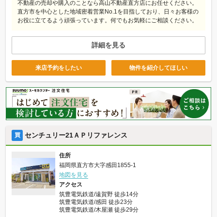
不動産の売却や購入のことなら高山不動産直方店にお任せください。
直方市を中心とした地域密着営業No.1を目指しており、日々お客様の
お役に立てるよう頑張っています。何でもお気軽にご相談ください。
詳細を見る
来店予約をしたい
物件を紹介してほしい
センチュリー21ＡＰリファレンス
買
住所
福岡県直方市大字感田1855-1
地図を見る
アクセス
筑豊電気鉄道/遠賀野 徒歩14分
筑豊電気鉄道/感田 徒歩23分
筑豊電気鉄道/木屋瀬 徒歩29分