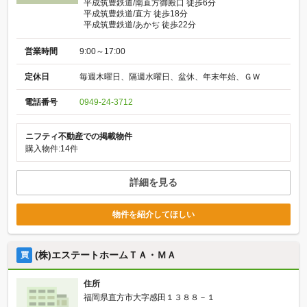
平成筑豊鉄道/南直方御殿口 徒歩6分
平成筑豊鉄道/直方 徒歩18分
平成筑豊鉄道/あかぢ 徒歩22分
営業時間
9:00～17:00
定休日
毎週木曜日、隔週水曜日、盆休、年末年始、ＧＷ
電話番号
0949-24-3712
ニフティ不動産での掲載物件
購入物件:14件
詳細を見る
物件を紹介してほしい
(株)エステートホームＴＡ・ＭＡ
買
住所
福岡県直方市大字感田１３８８－１