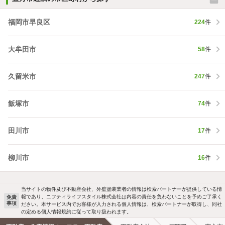
福岡市早良区
224
件
大牟田市
58
件
久留米市
247
件
飯塚市
74
件
田川市
17
件
柳川市
16
件
当サイトの物件及び不動産会社、外壁塗装業者の情報は検索パートナーが提供している情
報であり、ニフティライフスタイル株式会社は内容の責任を負わないことを予めご了承く
免責
事項
ださい。本サービス内でお客様が入力される個人情報は、検索パートナーが取得し、同社
の定める個人情報規約に従って取り扱われます。