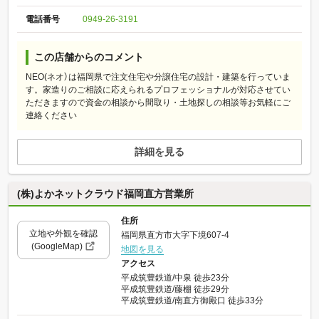
電話番号
0949-26-3191
この店舗からのコメント
NEO(ネオ）は福岡県で注文住宅や分譲住宅の設計・建築を行っていま
す。家造りのご相談に応えられるプロフェッショナルが対応させてい
ただきますので資金の相談から間取り・土地探しの相談等お気軽にご
連絡ください
詳細を見る
(株)よかネットクラウド福岡直方営業所
住所
立地や外観を確認
福岡県直方市大字下境607-4
(GoogleMap)
地図を見る
アクセス
平成筑豊鉄道/中泉 徒歩23分
平成筑豊鉄道/藤棚 徒歩29分
平成筑豊鉄道/南直方御殿口 徒歩33分