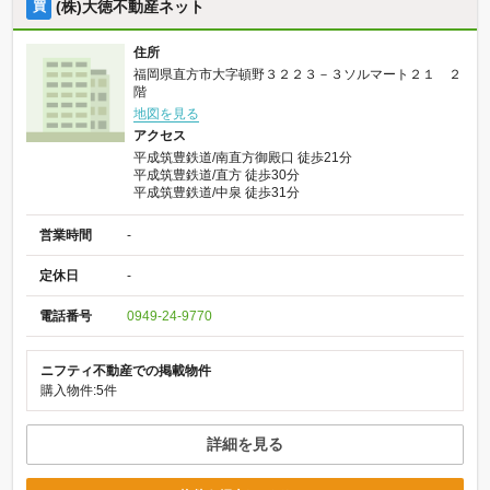
(株)大徳不動産ネット
買
住所
福岡県直方市大字頓野３２２３－３ソルマート２１ ２
階
地図を見る
アクセス
平成筑豊鉄道/南直方御殿口 徒歩21分
平成筑豊鉄道/直方 徒歩30分
平成筑豊鉄道/中泉 徒歩31分
営業時間
-
定休日
-
電話番号
0949-24-9770
ニフティ不動産での掲載物件
購入物件:5件
詳細を見る