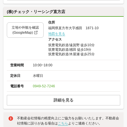
(株)チェック・リーシング直方店
住所
立地や外観を確認
福岡県直方市大字感田 1871-10
(GoogleMap)
地図を見る
アクセス
筑豊電気鉄道/遠賀野 徒歩10分
筑豊電気鉄道/感田 徒歩19分
筑豊電気鉄道/木屋瀬 徒歩25分
営業時間
10:00~18:00
定休日
水曜日
電話番号
0949-52-7246
詳細を見る
不動産会社情報の精度向上にご協力をお願いいたします。不動産会
社情報に誤りがある場合は
こちら
よりご連絡ください。