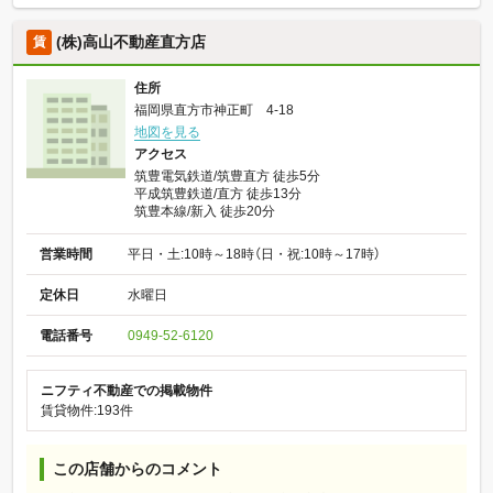
(株)高山不動産直方店
賃
住所
福岡県直方市神正町 4-18
地図を見る
アクセス
筑豊電気鉄道/筑豊直方 徒歩5分
平成筑豊鉄道/直方 徒歩13分
筑豊本線/新入 徒歩20分
営業時間
平日・土:10時～18時（日・祝:10時～17時）
定休日
水曜日
電話番号
0949-52-6120
ニフティ不動産での掲載物件
賃貸物件:193件
この店舗からのコメント