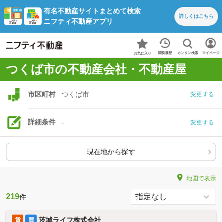
有名不動産サイトまとめて検索
詳しくは
こちら
ニフティ不動産アプリ
カンタン検索
閲覧履歴
マイページ
お気に入り
つくば市の不動産会社・不動産屋
市区町村
つくば市
変更する
詳細条件
-
変更する
現在地から探す
地図で表示
219
件
茨城ライフ株式会社
賃
買