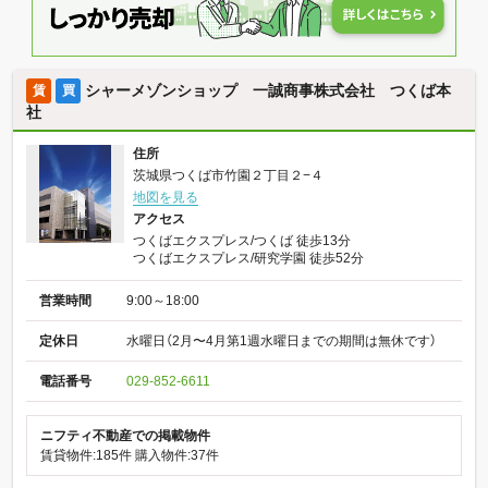
シャーメゾンショップ 一誠商事株式会社 つくば本
賃
買
社
住所
茨城県つくば市竹園２丁目２−４
地図を見る
アクセス
つくばエクスプレス/つくば 徒歩13分
つくばエクスプレス/研究学園 徒歩52分
営業時間
9:00～18:00
定休日
水曜日（2月〜4月第1週水曜日までの期間は無休です）
電話番号
029-852-6611
ニフティ不動産での掲載物件
賃貸物件:185件
購入物件:37件