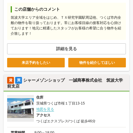
この店舗からのコメント
筑波大学エリア全域をはじめ、ＴＸ研究学園駅周辺他、つくば市内全
般の物件を取り扱っております。常にお客様目線の接客対応を心掛け
ております！地元に精通したスタッフがお客様の希望に合う物件を紹
介致します！
詳細を見る
来店予約をしたい
物件を紹介してほしい
シャーメゾンショップ 一誠商事株式会社 筑波大学
賃
買
前支店
住所
茨城県つくば市桜１丁目13-15
地図を見る
アクセス
つくばエクスプレス/つくば 徒歩46分
営業時間
9:00～18:00