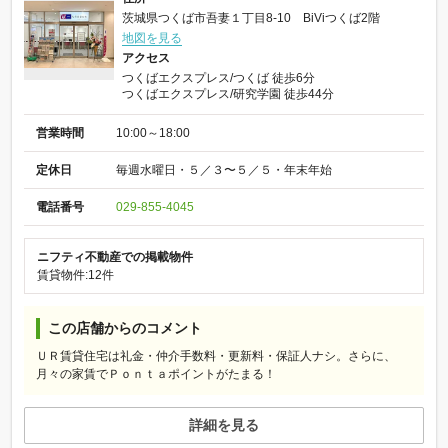
茨城県つくば市吾妻１丁目8-10 BiViつくば2階
地図を見る
アクセス
つくばエクスプレス/つくば 徒歩6分
つくばエクスプレス/研究学園 徒歩44分
営業時間
10:00～18:00
定休日
毎週水曜日・５／３〜５／５・年末年始
電話番号
029-855-4045
ニフティ不動産での掲載物件
賃貸物件:12件
この店舗からのコメント
ＵＲ賃貸住宅は礼金・仲介手数料・更新料・保証人ナシ。さらに、
月々の家賃でＰｏｎｔａポイントがたまる！
詳細を見る