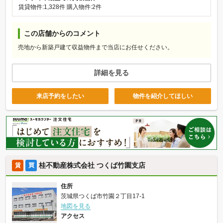
賃貸物件:1,328件
購入物件:2件
この店舗からのコメント
売地から新築戸建て収益物件まで当店にお任せください。
詳細を見る
来店予約をしたい
物件を紹介してほしい
桂不動産株式会社 つくば竹園支店
賃
買
住所
茨城県つくば市竹園２丁目17-1
地図を見る
アクセス