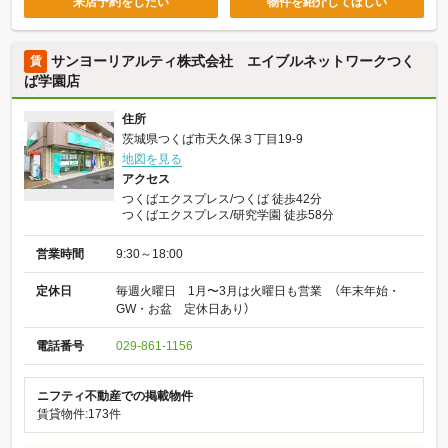
来店予約をしたい
物件を紹介してほしい
サンヨーリアルティ株式会社 エイブルネットワークつく
賃
ば学園店
住所
茨城県つくば市天久保３丁目19-9
地図を見る
アクセス
つくばエクスプレス/つくば 徒歩42分
つくばエクスプレス/研究学園 徒歩58分
営業時間
9:30～18:00
定休日
毎週火曜日 1月〜3月は火曜日も営業 （年末年始・
GW・お盆 定休日あり）
電話番号
029-861-1156
ニフティ不動産での掲載物件
賃貸物件:173件