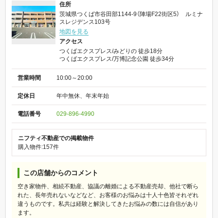
住所
茨城県つくば市谷田部1144-9（陣場F22街区5） ルミナ
スレジデンス103号
地図を見る
アクセス
つくばエクスプレス/みどりの 徒歩18分
つくばエクスプレス/万博記念公園 徒歩34分
営業時間
10:00～20:00
定休日
年中無休、年末年始
電話番号
029-896-4990
ニフティ不動産での掲載物件
購入物件:157件
この店舗からのコメント
空き家物件、相続不動産、協議の離婚による不動産売却、他社で断ら
れた、長年売れないなどなど、お客様のお悩みは十人十色皆それぞれ
違うものです。私共は経験と解決してきたお悩みの数には自信があり
ます。