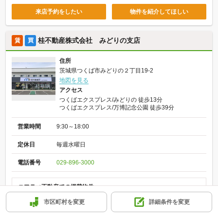
来店予約をしたい
物件を紹介してほしい
桂不動産株式会社 みどりの支店
賃
買
住所
茨城県つくば市みどりの２丁目19-2
地図を見る
アクセス
つくばエクスプレス/みどりの 徒歩13分
つくばエクスプレス/万博記念公園 徒歩39分
営業時間
9:30～18:00
定休日
毎週水曜日
電話番号
029-896-3000
ニフティ不動産での掲載物件
賃貸物件:186件
購入物件:44件
市区町村を変更
詳細条件を変更