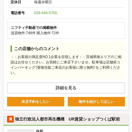
定休日
毎週水曜日
電話番号
029-846-5700
ニフティ不動産での掲載物件
賃貸物件:748件
購入物件:72件
この店舗からのコメント
：：お客様の満足度NO.1企業を目指します：：茨城県南エリアのご相
談はお任せください。お気軽にご来店下さいませ。駐車場は店舗前コ
インパーキング（香陵住販ご来店のお客様に限り無料）をご利用くださ
い。
詳細を見る
来店予約をしたい
物件を紹介してほしい
独立行政法人都市再生機構 UR賃貸ショップつくば駅前
賃
住所