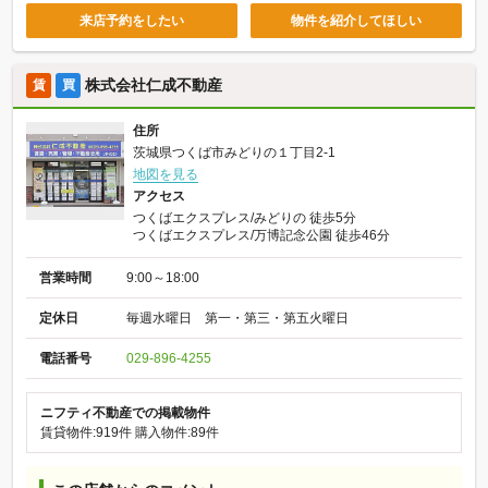
来店予約をしたい
物件を紹介してほしい
株式会社仁成不動産
賃
買
住所
茨城県つくば市みどりの１丁目2-1
地図を見る
アクセス
つくばエクスプレス/みどりの 徒歩5分
つくばエクスプレス/万博記念公園 徒歩46分
営業時間
9:00～18:00
定休日
毎週水曜日 第一・第三・第五火曜日
電話番号
029-896-4255
ニフティ不動産での掲載物件
賃貸物件:919件
購入物件:89件