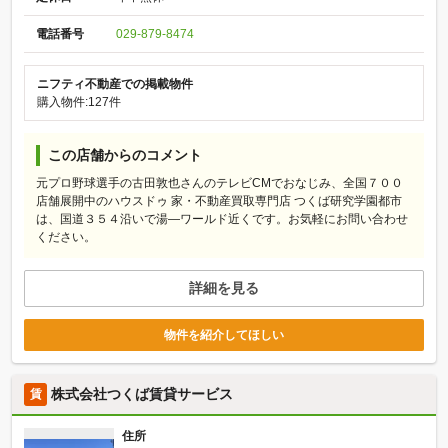
電話番号
029-879-8474
ニフティ不動産での掲載物件
購入物件:127件
この店舗からのコメント
元プロ野球選手の古田敦也さんのテレビCMでおなじみ、全国７００
店舗展開中のハウスドゥ 家・不動産買取専門店 つくば研究学園都市
は、国道３５４沿いで湯―ワールド近くです。お気軽にお問い合わせ
ください。
詳細を見る
物件を紹介してほしい
株式会社つくば賃貸サービス
賃
住所