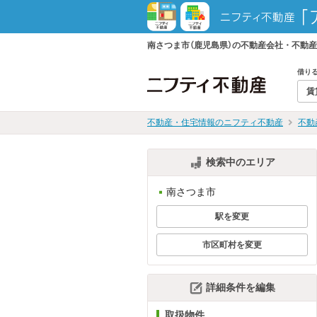
南さつま市（鹿児島県）の不動産会社・不動
借り
賃
不動産・住宅情報のニフティ不動産
不動
検索中のエリア
南さつま市
駅を変更
市区町村を変更
詳細条件を編集
取扱物件