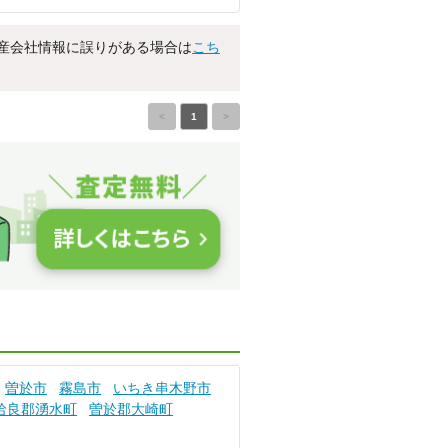
産会社情報に誤りがある場合は
こち
<
1
>
曽於市
霧島市
いちき串木野市
姶良郡湧水町
曽於郡大崎町