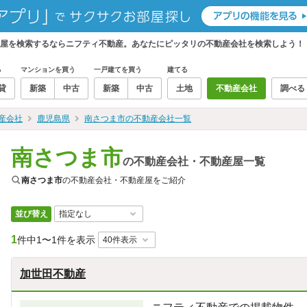
産屋を検索するならニフティ不動産。あなたにピッタリの不動産会社を検索しよう！
る
マンションを買う
一戸建てを買う
建てる
貸
新築
中古
新築
中古
土地
不動産会社
調べる
産会社
鹿児島県
南さつま市の不動産会社一覧
南さつま市
の不動産会社・不動産屋一覧
南さつま市
の不動産会社・不動産屋をご紹介
並び替え
1
件中
1〜1件を表示
加世田不動産