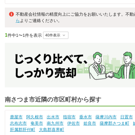
不動産会社情報の精度向上にご協力をお願いいたします。不動
ら
よりご連絡ください。
1
件中
1〜1件を表示
南さつま市近隣の市区町村から探す
鹿屋市
阿久根市
出水市
指宿市
垂水市
薩摩川内市
日置市
志布志市
奄美市
南九州市
伊佐市
姶良市
薩摩郡さつま町
肝属郡肝付町
大島郡喜界町