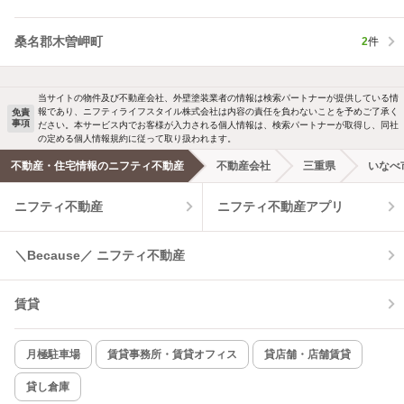
桑名郡木曽岬町
2
件
当サイトの物件及び不動産会社、外壁塗装業者の情報は検索パートナーが提供している情
報であり、ニフティライフスタイル株式会社は内容の責任を負わないことを予めご了承く
免責
事項
ださい。本サービス内でお客様が入力される個人情報は、検索パートナーが取得し、同社
の定める個人情報規約に従って取り扱われます。
不動産・住宅情報のニフティ不動産
不動産会社
三重県
いなべ
ニフティ不動産
ニフティ不動産アプリ
＼Because／ ニフティ不動産
賃貸
月極駐車場
賃貸事務所・賃貸オフィス
貸店舗・店舗賃貸
貸し倉庫