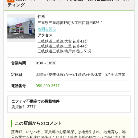
ティング
住所
三重県三重郡菰野町大字田口新田626-1
地図を見る
アクセス
三岐鉄道三岐線/大安 徒歩41分
三岐鉄道三岐線/三里 徒歩44分
三岐鉄道三岐線/梅戸井 徒歩51分
営業時間
9:30～18:30
定休日
水曜日（夏季休暇8/9〜8/13）8/5全店休業 8/4全店営業
電話番号
059-399-3577
ニフティ不動産での掲載物件
賃貸物件:377件
この店舗からのコメント
菰野町、いなべ市、東員町のお部屋探しは地元生まれ、地元育ち、地
元を愛する私達にお任せください！鈴鹿山脈の頂のように高い志と澄