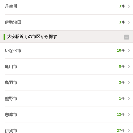
丹生川
3
件
伊勢治田
3
件
大安駅近くの市区から探す
いなべ市
10
件
亀山市
8
件
鳥羽市
3
件
熊野市
1
件
志摩市
13
件
伊賀市
27
件