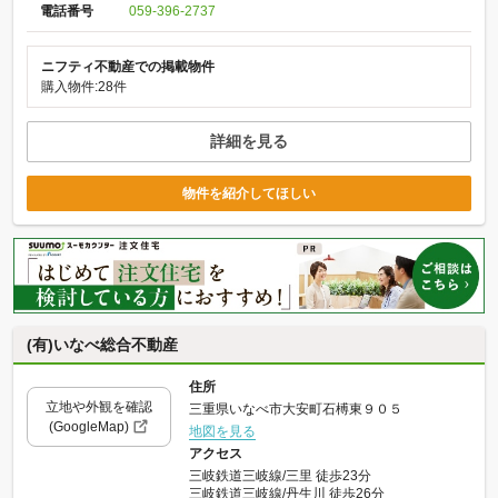
電話番号
059-396-2737
ニフティ不動産での掲載物件
購入物件:28件
詳細を見る
物件を紹介してほしい
(有)いなべ総合不動産
住所
立地や外観を確認
三重県いなべ市大安町石榑東９０５
(GoogleMap)
地図を見る
アクセス
三岐鉄道三岐線/三里 徒歩23分
三岐鉄道三岐線/丹生川 徒歩26分