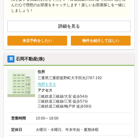
んだ心で理想のお部屋をキャッチします！楽しいお部屋探しを一緒に
しましょう！
詳細を見る
来店予約をしたい
物件を紹介してほしい
石岡不動産(株)
買
住所
三重県三重郡菰野町大字田光2787-192
地図を見る
アクセス
三岐鉄道三岐線/大安 徒歩54分
三岐鉄道三岐線/三里 徒歩57分
三岐鉄道三岐線/梅戸井 徒歩58分
営業時間
10:00～18:00
定休日
火曜日・水曜日、年末年始・夏期休暇