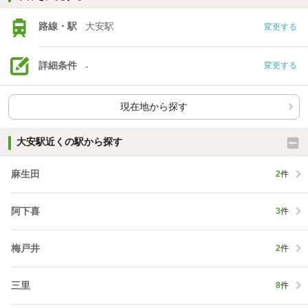
路線・駅
大安駅
変更する
詳細条件
-
変更する
現在地から探す
大安駅近くの駅から探す
麻生田
2
件
阿下喜
3
件
梅戸井
2
件
三里
8
件