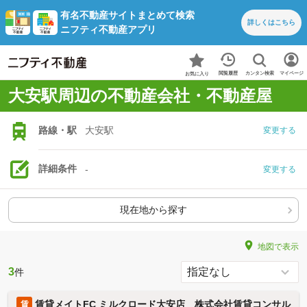
有名不動産サイトまとめて検索
詳しくは
こちら
ニフティ不動産アプリ
カンタン検索
閲覧履歴
マイページ
お気に入り
大安駅周辺の不動産会社・不動産屋
路線・駅
大安駅
変更する
詳細条件
-
変更する
現在地から探す
地図で表示
3
件
賃貸メイトFC ミルクロード大安店 株式会社賃貸コンサル
賃