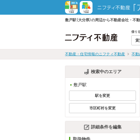
敷戸駅（大分県）の周辺から不動産会社・不
借り
賃
不動産・住宅情報のニフティ不動産
不動
検索中のエリア
敷戸駅
駅を変更
市区町村を変更
詳細条件を編集
取扱物件