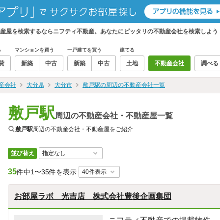
動産屋を検索するならニフティ不動産。あなたにピッタリの不動産会社を検索しよう
る
マンションを買う
一戸建てを買う
建てる
貸
新築
中古
新築
中古
土地
不動産会社
調べる
産会社
大分県
大分市
敷戸駅の周辺の不動産会社一覧
敷戸駅
周辺の不動産会社・不動産屋一覧
敷戸駅
周辺の不動産会社・不動産屋をご紹介
並び替え
35
件中
1〜35件を表示
お部屋ラボ 光吉店 株式会社豊後企画集団