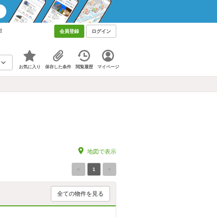
！
会員登録
ログイン
お気に入り
保存した条件
閲覧履歴
マイページ
地図で表示
<
1
>
全ての物件を見る