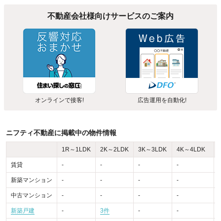
不動産会社様向けサービスのご案内
オンラインで接客!
広告運用を自動化!
ニフティ不動産に掲載中の物件情報
1R～1LDK
2K～2LDK
3K～3LDK
4K～4LDK
賃貸
-
-
-
-
-
新築マンション
-
-
-
-
-
中古マンション
-
-
-
-
-
新築戸建
-
3件
-
-
-