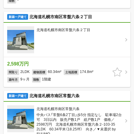
-
階数
北海道札幌市南区常盤六条２丁目
新築一戸建て
北海道札幌市南区常盤六条２丁目
2,598万円
2LDK
60.34m²
174.8m²
間取り
建物面積
土地面積
9ヶ月
1階建
築年月
階数
北海道札幌市南区常盤六条
新築一戸建て
北海道札幌市南区常盤六条
中央バス「常盤6条2丁目」歩5分 指定なし 駐車場2台
可 3日以内 販売戸数1戸 総戸数1戸 価格／
2598万円 北海道札幌市南区常盤六条２-103-35
2LDK 60.34平米（18.25坪） 向き／▼未選択 by