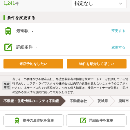
1,241
件
条件を変更する
最寄駅
-
変更する
詳細条件
-
変更する
来店予約をしたい
物件を紹介してほしい
当サイトの物件及び不動産会社、外壁塗装業者の情報は検索パートナーが提供している情
報であり、ニフティライフスタイル株式会社は内容の責任を負わないことを予めご了承く
免責
事項
ださい。本サービス内でお客様が入力される個人情報は、検索パートナーが取得し、同社
の定める個人情報規約に従って取り扱われます。
不動産・住宅情報のニフティ不動産
不動産会社
茨城県
鹿嶋市
ニフティ不動産
ニフティ不動産アプリ
物件の最寄駅を変更
詳細条件を変更
＼Because／ ニフティ不動産