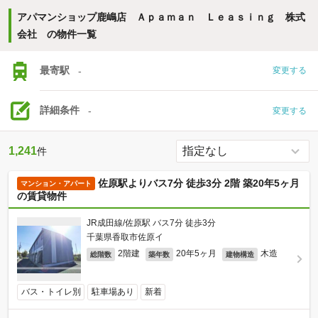
アパマンショップ鹿嶋店 Ａｐａｍａｎ Ｌｅａｓｉｎｇ 株式
会社 の物件一覧
最寄駅
-
変更する
詳細条件
-
変更する
1,241
件
佐原駅よりバス7分 徒歩3分 2階 築20年5ヶ月
マンション・アパート
の賃貸物件
JR成田線/佐原駅 バス7分 徒歩3分
千葉県香取市佐原イ
2階建
20年5ヶ月
木造
総階数
築年数
建物構造
バス・トイレ別
駐車場あり
新着