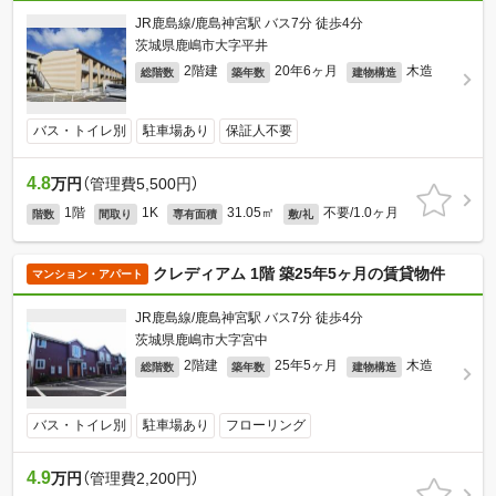
JR鹿島線/鹿島神宮駅 バス7分 徒歩4分
茨城県鹿嶋市大字平井
2階建
20年6ヶ月
木造
総階数
築年数
建物構造
バス・トイレ別
駐車場あり
保証人不要
4.8
万円
（管理費5,500円）
1階
1K
31.05㎡
不要/1.0ヶ月
階数
間取り
専有面積
敷/礼
クレディアム 1階 築25年5ヶ月の賃貸物件
マンション・アパート
JR鹿島線/鹿島神宮駅 バス7分 徒歩4分
茨城県鹿嶋市大字宮中
2階建
25年5ヶ月
木造
総階数
築年数
建物構造
バス・トイレ別
駐車場あり
フローリング
4.9
万円
（管理費2,200円）