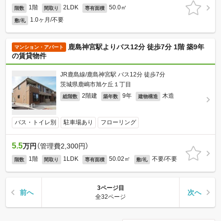
1階
2LDK
50.0㎡
階数
間取り
専有面積
1.0ヶ月/不要
敷/礼
鹿島神宮駅よりバス12分 徒歩7分 1階 築9年
マンション・アパート
の賃貸物件
JR鹿島線/鹿島神宮駅 バス12分 徒歩7分
茨城県鹿嶋市旭ケ丘１丁目
2階建
9年
木造
総階数
築年数
建物構造
バス・トイレ別
駐車場あり
フローリング
5.5
万円
（管理費2,300円）
1階
1LDK
50.02㎡
不要/不要
階数
間取り
専有面積
敷/礼
3ページ目
前へ
次へ
全32ページ