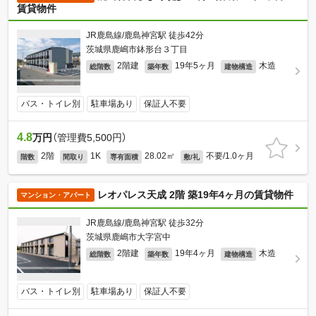
賃貸物件
JR鹿島線/鹿島神宮駅 徒歩42分
茨城県鹿嶋市鉢形台３丁目
2階建
19年5ヶ月
木造
総階数
築年数
建物構造
バス・トイレ別
駐車場あり
保証人不要
4.8
万円
（管理費5,500円）
2階
1K
28.02㎡
不要/1.0ヶ月
階数
間取り
専有面積
敷/礼
レオパレス天成 2階 築19年4ヶ月の賃貸物件
マンション・アパート
JR鹿島線/鹿島神宮駅 徒歩32分
茨城県鹿嶋市大字宮中
2階建
19年4ヶ月
木造
総階数
築年数
建物構造
バス・トイレ別
駐車場あり
保証人不要