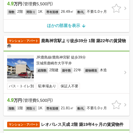
4.9
万円
（管理費5,500円）
2階
1K
26.49㎡
不要/1.0ヶ月
階数
間取り
専有面積
敷/礼
ほかの部屋を表示
鹿島神宮駅より徒歩39分 1階 築22年の賃貸物
マンション・アパート
件
JR鹿島線/鹿島神宮駅 徒歩39分
茨城県鹿嶋市大字平井
2階建
22年
木造
総階数
築年数
建物構造
バス・トイレ別
駐車場あり
保証人不要
4.9
万円
（管理費5,500円）
1階
1K
21.81㎡
不要/1.0ヶ月
階数
間取り
専有面積
敷/礼
レオパレス天成 2階 築19年4ヶ月の賃貸物件
マンション・アパート