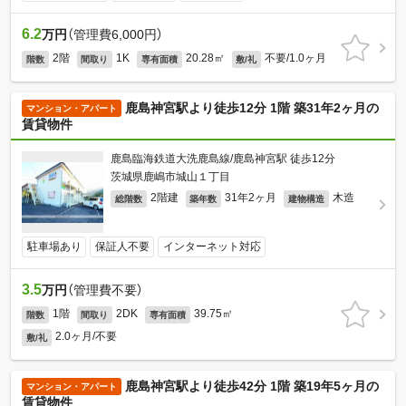
6.2
万円
（管理費6,000円）
2階
1K
20.28㎡
不要/1.0ヶ月
階数
間取り
専有面積
敷/礼
鹿島神宮駅より徒歩12分 1階 築31年2ヶ月の
マンション・アパート
賃貸物件
鹿島臨海鉄道大洗鹿島線/鹿島神宮駅 徒歩12分
茨城県鹿嶋市城山１丁目
2階建
31年2ヶ月
木造
総階数
築年数
建物構造
駐車場あり
保証人不要
インターネット対応
3.5
万円
（管理費不要）
1階
2DK
39.75㎡
階数
間取り
専有面積
2.0ヶ月/不要
敷/礼
鹿島神宮駅より徒歩42分 1階 築19年5ヶ月の
マンション・アパート
賃貸物件