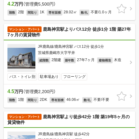
4.2
万円
（管理費5,500円）
2階
1K
28.02㎡
不要/1.0ヶ月
階数
間取り
専有面積
敷/礼
鹿島神宮駅よりバス12分 徒歩1分 1階 築27年
マンション・アパート
7ヶ月の賃貸物件
JR鹿島線/鹿島神宮駅 バス12分 徒歩1分
茨城県鹿嶋市大字平井
2階建
27年7ヶ月
木造
総階数
築年数
建物構造
バス・トイレ別
駐車場あり
フローリング
4.5
万円
（管理費2,200円）
1階
2DK
46.06㎡
不要/不要
階数
間取り
専有面積
敷/礼
鹿島神宮駅より徒歩42分 1階 築19年5ヶ月の
マンション・アパート
賃貸物件
JR鹿島線/鹿島神宮駅 徒歩42分