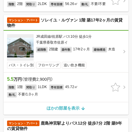
2階
2LDK
56.26㎡
不要/不要
階数
間取り
専有面積
敷/礼
ソレイユ・ルヴァン 1階 築17年2ヶ月の賃貸
マンション・アパート
物件
JR成田線/佐原駅 バス10分 徒歩1分
千葉県香取市佐原イ
2階建
17年2ヶ月
木造
総階数
築年数
建物構造
バス・トイレ別
フローリング
追い炊き機能
5.5
万円
（管理費2,900円）
1階
1LDK
45.72㎡
階数
間取り
専有面積
不要/1.0ヶ月
敷/礼
ほかの部屋を表示
鹿島神宮駅よりバス12分 徒歩7分 2階 築9年
マンション・アパート
の賃貸物件