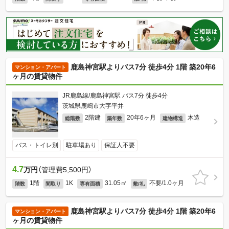
鹿島神宮駅よりバス7分 徒歩4分 1階 築20年6
マンション・アパート
ヶ月の賃貸物件
JR鹿島線/鹿島神宮駅 バス7分 徒歩4分
茨城県鹿嶋市大字平井
2階建
20年6ヶ月
木造
総階数
築年数
建物構造
バス・トイレ別
駐車場あり
保証人不要
4.7
万円
（管理費5,500円）
1階
1K
31.05㎡
不要/1.0ヶ月
階数
間取り
専有面積
敷/礼
鹿島神宮駅よりバス7分 徒歩4分 1階 築20年6
マンション・アパート
ヶ月の賃貸物件