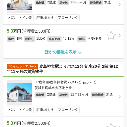
2階建
13年5ヶ月
木造
総階数
築年数
建物構造
バス・トイレ別
駐車場あり
フローリング
5.3
万円
（管理費2,300円）
1階
1LDK
45.12㎡
不要/不要
階数
間取り
専有面積
敷/礼
ほかの部屋を表示
鹿島神宮駅よりバス12分 徒歩20分 2階 築12
マンション・アパート
年11ヶ月の賃貸物件
JR鹿島線/鹿島神宮駅 バス12分 徒歩20分
茨城県鹿嶋市大字港ケ丘
2階建
12年11ヶ月
木造
総階数
築年数
建物構造
バス・トイレ別
駐車場あり
フローリング
5.3
万円
（管理費2,300円）