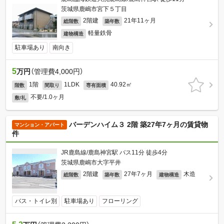
茨城県鹿嶋市宮下５丁目
2階建
21年11ヶ月
総階数
築年数
軽量鉄骨
建物構造
駐車場あり
南向き
5
万円
（管理費4,000円）
1階
1LDK
40.92㎡
階数
間取り
専有面積
不要/1.0ヶ月
敷/礼
バーデンハイム３ 2階 築27年7ヶ月の賃貸物
マンション・アパート
件
JR鹿島線/鹿島神宮駅 バス11分 徒歩4分
茨城県鹿嶋市大字平井
2階建
27年7ヶ月
木造
総階数
築年数
建物構造
バス・トイレ別
駐車場あり
フローリング