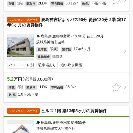
2階
2LDK
58.12㎡
不要/不要
階数
間取り
専有面積
敷/礼
鹿島神宮駅よりバス90分 徒歩120分 2階 築17
マンション・アパート
年6ヶ月の賃貸物件
JR鹿島線/鹿島神宮駅 バス90分 徒歩120分
茨城県神栖市波崎
2階建
17年6ヶ月
総階数
築年数
鉄骨造
建物構造
バス・トイレ別
駐車場あり
追い炊き機能
5.2
万円
（管理費3,000円）
2階
1LDK
36.0㎡
階数
間取り
専有面積
1.0ヶ月/不要
敷/礼
ヒルズ 1階 築13年5ヶ月の賃貸物件
マンション・アパート
JR鹿島線/鹿島神宮駅 徒歩55分
茨城県鹿嶋市大字港ケ丘