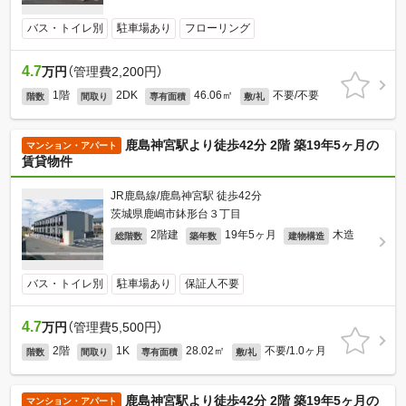
バス・トイレ別
駐車場あり
フローリング
4.7
万円
（管理費2,200円）
1階
2DK
46.06㎡
不要/不要
階数
間取り
専有面積
敷/礼
鹿島神宮駅より徒歩42分 2階 築19年5ヶ月の
マンション・アパート
賃貸物件
JR鹿島線/鹿島神宮駅 徒歩42分
茨城県鹿嶋市鉢形台３丁目
2階建
19年5ヶ月
木造
総階数
築年数
建物構造
バス・トイレ別
駐車場あり
保証人不要
4.7
万円
（管理費5,500円）
2階
1K
28.02㎡
不要/1.0ヶ月
階数
間取り
専有面積
敷/礼
鹿島神宮駅より徒歩42分 2階 築19年5ヶ月の
マンション・アパート