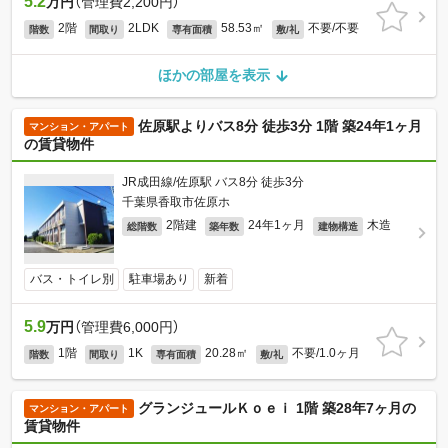
5.2
万円
（管理費2,200円）
2階
2LDK
58.53㎡
不要/不要
階数
間取り
専有面積
敷/礼
ほかの部屋を表示
佐原駅よりバス8分 徒歩3分 1階 築24年1ヶ月
マンション・アパート
の賃貸物件
JR成田線/佐原駅 バス8分 徒歩3分
千葉県香取市佐原ホ
2階建
24年1ヶ月
木造
総階数
築年数
建物構造
バス・トイレ別
駐車場あり
新着
5.9
万円
（管理費6,000円）
1階
1K
20.28㎡
不要/1.0ヶ月
階数
間取り
専有面積
敷/礼
グランジュールＫｏｅｉ 1階 築28年7ヶ月の
マンション・アパート
賃貸物件