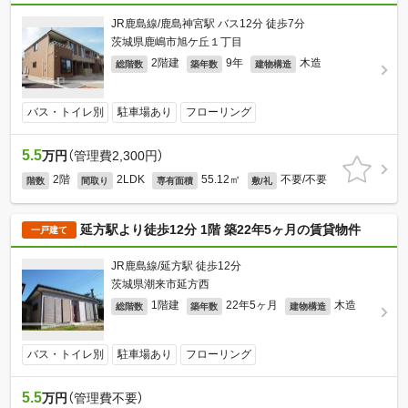
JR鹿島線/鹿島神宮駅 バス12分 徒歩7分
茨城県鹿嶋市旭ケ丘１丁目
2階建
9年
木造
総階数
築年数
建物構造
バス・トイレ別
駐車場あり
フローリング
5.5
万円
（管理費2,300円）
2階
2LDK
55.12㎡
不要/不要
階数
間取り
専有面積
敷/礼
延方駅より徒歩12分 1階 築22年5ヶ月の賃貸物件
一戸建て
JR鹿島線/延方駅 徒歩12分
茨城県潮来市延方西
1階建
22年5ヶ月
木造
総階数
築年数
建物構造
バス・トイレ別
駐車場あり
フローリング
5.5
万円
（管理費不要）