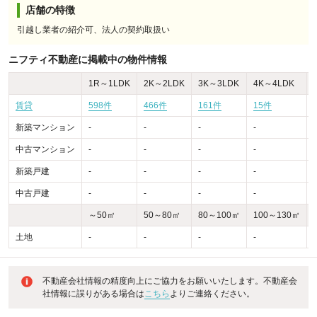
店舗の特徴
引越し業者の紹介可、法人の契約取扱い
ニフティ不動産に掲載中の物件情報
1R～1LDK
2K～2LDK
3K～3LDK
4K～4LDK
賃貸
598件
466件
161件
15件
新築マンション
-
-
-
-
-
中古マンション
-
-
-
-
-
新築戸建
-
-
-
-
-
中古戸建
-
-
-
-
-
～50㎡
50～80㎡
80～100㎡
100～130㎡
土地
-
-
-
-
-
不動産会社情報の精度向上にご協力をお願いいたします。不動産会
社情報に誤りがある場合は
こちら
よりご連絡ください。