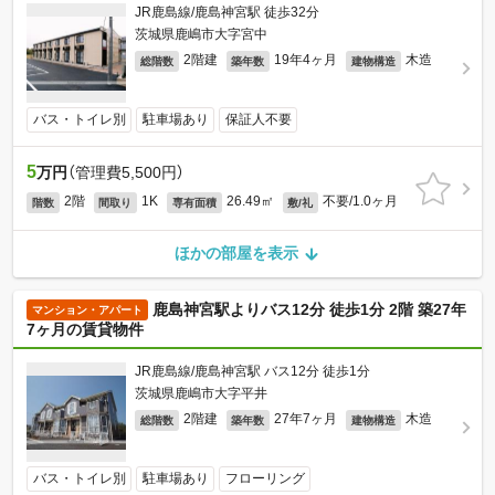
JR鹿島線/鹿島神宮駅 徒歩32分
茨城県鹿嶋市大字宮中
2階建
19年4ヶ月
木造
総階数
築年数
建物構造
バス・トイレ別
駐車場あり
保証人不要
5
万円
（管理費5,500円）
2階
1K
26.49㎡
不要/1.0ヶ月
階数
間取り
専有面積
敷/礼
ほかの部屋を表示
鹿島神宮駅よりバス12分 徒歩1分 2階 築27年
マンション・アパート
7ヶ月の賃貸物件
JR鹿島線/鹿島神宮駅 バス12分 徒歩1分
茨城県鹿嶋市大字平井
2階建
27年7ヶ月
木造
総階数
築年数
建物構造
バス・トイレ別
駐車場あり
フローリング