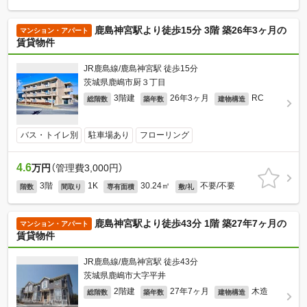
鹿島神宮駅より徒歩15分 3階 築26年3ヶ月の
マンション・アパート
賃貸物件
JR鹿島線/鹿島神宮駅 徒歩15分
茨城県鹿嶋市厨３丁目
3階建
26年3ヶ月
RC
総階数
築年数
建物構造
バス・トイレ別
駐車場あり
フローリング
4.6
万円
（管理費3,000円）
3階
1K
30.24㎡
不要/不要
階数
間取り
専有面積
敷/礼
鹿島神宮駅より徒歩43分 1階 築27年7ヶ月の
マンション・アパート
賃貸物件
JR鹿島線/鹿島神宮駅 徒歩43分
茨城県鹿嶋市大字平井
2階建
27年7ヶ月
木造
総階数
築年数
建物構造