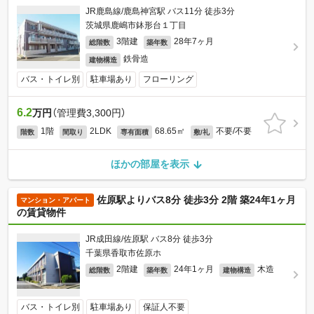
JR鹿島線/鹿島神宮駅 バス11分 徒歩3分
茨城県鹿嶋市鉢形台１丁目
3階建
28年7ヶ月
総階数
築年数
鉄骨造
建物構造
バス・トイレ別
駐車場あり
フローリング
6.2
万円
（管理費3,300円）
1階
2LDK
68.65㎡
不要/不要
階数
間取り
専有面積
敷/礼
ほかの部屋を表示
佐原駅よりバス8分 徒歩3分 2階 築24年1ヶ月
マンション・アパート
の賃貸物件
JR成田線/佐原駅 バス8分 徒歩3分
千葉県香取市佐原ホ
2階建
24年1ヶ月
木造
総階数
築年数
建物構造
バス・トイレ別
駐車場あり
保証人不要