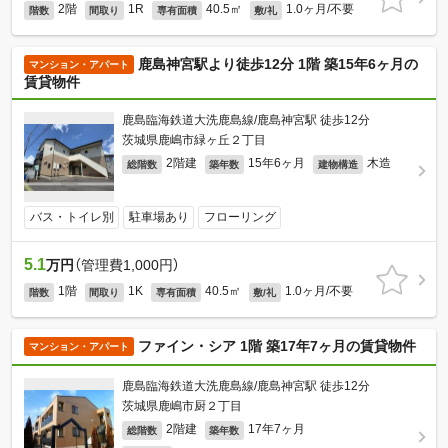
2階
1R
40.5㎡
1.0ヶ月/不要
階数
間取り
専有面積
敷/礼
鹿島神宮駅より徒歩12分 1階 築15年6ヶ月の
マンション・アパート
賃貸物件
鹿島臨海鉄道大洗鹿島線/鹿島神宮駅 徒歩12分
茨城県鹿嶋市緑ヶ丘２丁目
2階建
15年6ヶ月
木造
総階数
築年数
建物構造
バス・トイレ別
駐車場あり
フローリング
5.1
万円
（管理費1,000円）
1階
1K
40.5㎡
1.0ヶ月/不要
階数
間取り
専有面積
敷/礼
ファイン・シア 1階 築17年7ヶ月の賃貸物件
マンション・アパート
鹿島臨海鉄道大洗鹿島線/鹿島神宮駅 徒歩12分
茨城県鹿嶋市厨２丁目
2階建
17年7ヶ月
総階数
築年数