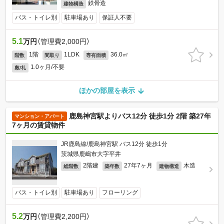
鉄骨造
建物構造
バス・トイレ別
駐車場あり
保証人不要
5.1
万円
（管理費2,000円）
1階
1LDK
36.0㎡
階数
間取り
専有面積
1.0ヶ月/不要
敷/礼
ほかの部屋を表示
鹿島神宮駅よりバス12分 徒歩1分 2階 築27年
マンション・アパート
7ヶ月の賃貸物件
JR鹿島線/鹿島神宮駅 バス12分 徒歩1分
茨城県鹿嶋市大字平井
2階建
27年7ヶ月
木造
総階数
築年数
建物構造
バス・トイレ別
駐車場あり
フローリング
5.2
万円
（管理費2,200円）