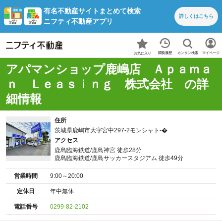
有名不動産サイトまとめて検索
詳しくは
こちら
ニフティ不動産アプリ
カンタン検索
閲覧履歴
マイページ
お気に入り
アパマンショップ鹿嶋店 Ａｐａｍａ
ｎ Ｌｅａｓｉｎｇ 株式会社 の詳
細情報
住所
茨城県鹿嶋市大字宮中297-2モンシャト-�
アクセス
鹿島臨海鉄道/鹿島神宮 徒歩28分
鹿島臨海鉄道/鹿島サッカースタジアム 徒歩49分
営業時間
9:00～20:00
定休日
年中無休
電話番号
0299-82-2102