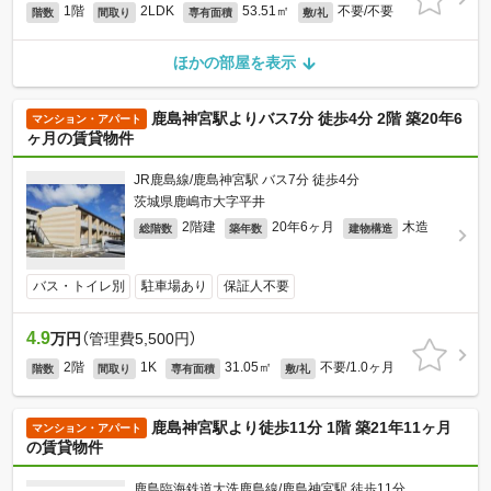
1階
2LDK
53.51㎡
不要/不要
階数
間取り
専有面積
敷/礼
ほかの部屋を表示
鹿島神宮駅よりバス7分 徒歩4分 2階 築20年6
マンション・アパート
ヶ月の賃貸物件
JR鹿島線/鹿島神宮駅 バス7分 徒歩4分
茨城県鹿嶋市大字平井
2階建
20年6ヶ月
木造
総階数
築年数
建物構造
バス・トイレ別
駐車場あり
保証人不要
4.9
万円
（管理費5,500円）
2階
1K
31.05㎡
不要/1.0ヶ月
階数
間取り
専有面積
敷/礼
鹿島神宮駅より徒歩11分 1階 築21年11ヶ月
マンション・アパート
の賃貸物件
鹿島臨海鉄道大洗鹿島線/鹿島神宮駅 徒歩11分