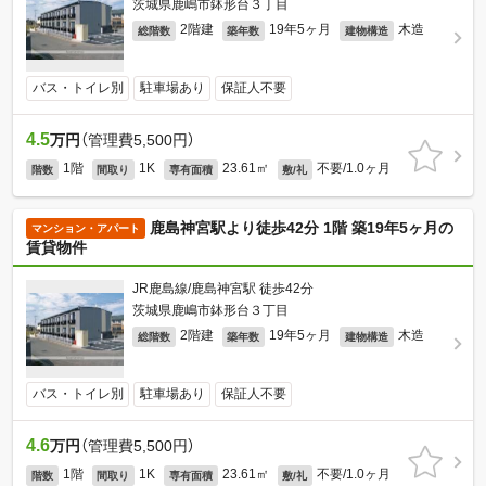
茨城県鹿嶋市鉢形台３丁目
2階建
19年5ヶ月
木造
総階数
築年数
建物構造
バス・トイレ別
駐車場あり
保証人不要
4.5
万円
（管理費5,500円）
1階
1K
23.61㎡
不要/1.0ヶ月
階数
間取り
専有面積
敷/礼
鹿島神宮駅より徒歩42分 1階 築19年5ヶ月の
マンション・アパート
賃貸物件
JR鹿島線/鹿島神宮駅 徒歩42分
茨城県鹿嶋市鉢形台３丁目
2階建
19年5ヶ月
木造
総階数
築年数
建物構造
バス・トイレ別
駐車場あり
保証人不要
4.6
万円
（管理費5,500円）
1階
1K
23.61㎡
不要/1.0ヶ月
階数
間取り
専有面積
敷/礼