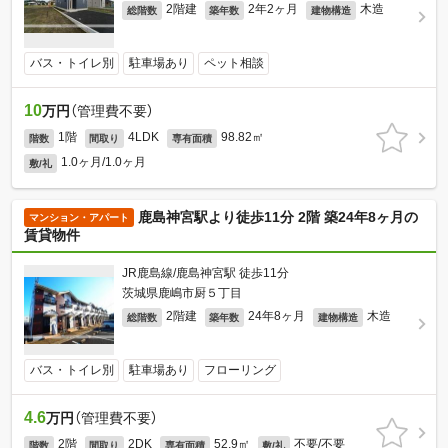
2階建
2年2ヶ月
木造
総階数
築年数
建物構造
バス・トイレ別
駐車場あり
ペット相談
10
万円
（管理費不要）
1階
4LDK
98.82㎡
階数
間取り
専有面積
1.0ヶ月/1.0ヶ月
敷/礼
鹿島神宮駅より徒歩11分 2階 築24年8ヶ月の
マンション・アパート
賃貸物件
JR鹿島線/鹿島神宮駅 徒歩11分
茨城県鹿嶋市厨５丁目
2階建
24年8ヶ月
木造
総階数
築年数
建物構造
バス・トイレ別
駐車場あり
フローリング
4.6
万円
（管理費不要）
2階
2DK
52.9㎡
不要/不要
階数
間取り
専有面積
敷/礼