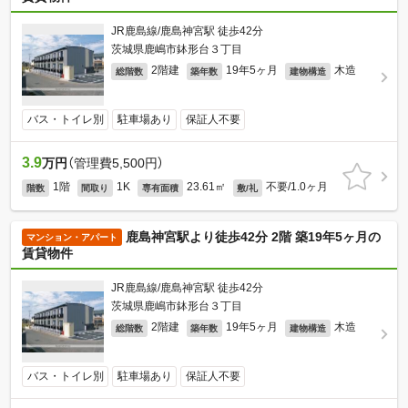
JR鹿島線/鹿島神宮駅 徒歩42分
茨城県鹿嶋市鉢形台３丁目
2階建
19年5ヶ月
木造
総階数
築年数
建物構造
バス・トイレ別
駐車場あり
保証人不要
3.9
万円
（管理費5,500円）
1階
1K
23.61㎡
不要/1.0ヶ月
階数
間取り
専有面積
敷/礼
鹿島神宮駅より徒歩42分 2階 築19年5ヶ月の
マンション・アパート
賃貸物件
JR鹿島線/鹿島神宮駅 徒歩42分
茨城県鹿嶋市鉢形台３丁目
2階建
19年5ヶ月
木造
総階数
築年数
建物構造
バス・トイレ別
駐車場あり
保証人不要