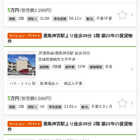
5
万円
（管理費2,200円）
2階
2LDK
58.12㎡
不要/不要
階数
間取り
専有面積
敷/礼
鹿島神宮駅より徒歩39分 1階 築22年の賃貸物
マンション・アパート
件
JR鹿島線/鹿島神宮駅 徒歩39分
茨城県鹿嶋市大字平井
2階建
22年
木造
総階数
築年数
建物構造
バス・トイレ別
駐車場あり
保証人不要
5
万円
（管理費5,500円）
1階
1K
21.81㎡
不要/1.0ヶ月
階数
間取り
専有面積
敷/礼
鹿島神宮駅より徒歩39分 2階 築22年の賃貸物
マンション・アパート
件