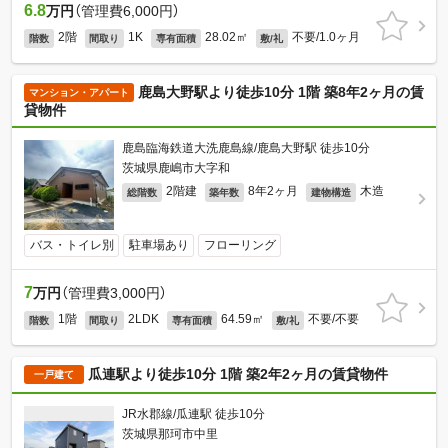
6.8
万円
（管理費6,000円）
2階
1K
28.02㎡
不要/1.0ヶ月
階数
間取り
専有面積
敷/礼
鹿島大野駅より徒歩10分 1階 築8年2ヶ月の賃
マンション・アパート
貸物件
鹿島臨海鉄道大洗鹿島線/鹿島大野駅 徒歩10分
茨城県鹿嶋市大字和
2階建
8年2ヶ月
木造
総階数
築年数
建物構造
バス・トイレ別
駐車場あり
フローリング
7
万円
（管理費3,000円）
1階
2LDK
64.59㎡
不要/不要
階数
間取り
専有面積
敷/礼
瓜連駅より徒歩10分 1階 築2年2ヶ月の賃貸物件
一戸建て
JR水郡線/瓜連駅 徒歩10分
茨城県那珂市中里