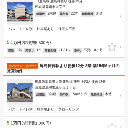
JR鹿島線/鹿島神宮駅 徒歩39分
茨城県鹿嶋市大字平井
2階建
22年
木造
総階数
築年数
建物構造
バス・トイレ別
駐車場あり
保証人不要
5.1
万円
（管理費5,500円）
2階
1K
21.81㎡
不要/1.0ヶ月
階数
間取り
専有面積
敷/礼
鹿島神宮駅より徒歩12分 2階 築15年6ヶ月の
マンション・アパート
賃貸物件
鹿島臨海鉄道大洗鹿島線/鹿島神宮駅 徒歩12分
茨城県鹿嶋市緑ヶ丘２丁目
2階建
15年6ヶ月
木造
総階数
築年数
建物構造
バス・トイレ別
駐車場あり
フローリング
5.1
万円
（管理費1,000円）