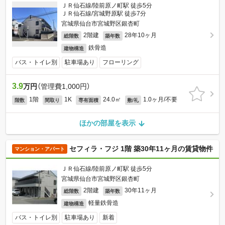
ＪＲ仙石線/陸前原ノ町駅 徒歩5分
ＪＲ仙石線/宮城野原駅 徒歩7分
宮城県仙台市宮城野区銀杏町
2階建
28年10ヶ月
総階数
築年数
鉄骨造
建物構造
バス・トイレ別
駐車場あり
フローリング
3.9
万円
（管理費1,000円）
1階
1K
24.0㎡
1.0ヶ月/不要
階数
間取り
専有面積
敷/礼
ほかの部屋を表示
セフィラ・フジ 1階 築30年11ヶ月の賃貸物件
マンション・アパート
ＪＲ仙石線/陸前原ノ町駅 徒歩5分
宮城県仙台市宮城野区銀杏町
2階建
30年11ヶ月
総階数
築年数
軽量鉄骨造
建物構造
バス・トイレ別
駐車場あり
新着