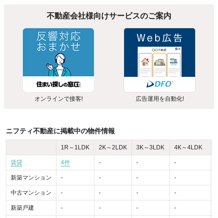
不動産会社様向けサービスのご案内
オンラインで接客!
広告運用を自動化!
ニフティ不動産に掲載中の物件情報
1R～1LDK
2K～2LDK
3K～3LDK
4K～4LDK
賃貸
4件
-
-
-
-
新築マンション
-
-
-
-
-
中古マンション
-
-
-
-
-
新築戸建
-
-
-
-
-