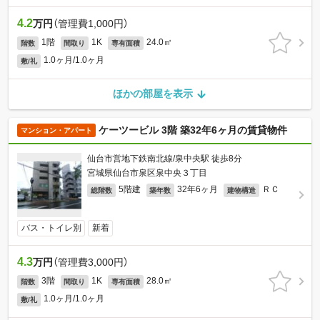
4.2
万円
（管理費1,000円）
1階
1K
24.0㎡
階数
間取り
専有面積
1.0ヶ月/1.0ヶ月
敷/礼
ほかの部屋を表示
ケーツービル 3階 築32年6ヶ月の賃貸物件
マンション・アパート
仙台市営地下鉄南北線/泉中央駅 徒歩8分
宮城県仙台市泉区泉中央３丁目
5階建
32年6ヶ月
ＲＣ
総階数
築年数
建物構造
バス・トイレ別
新着
4.3
万円
（管理費3,000円）
3階
1K
28.0㎡
階数
間取り
専有面積
1.0ヶ月/1.0ヶ月
敷/礼