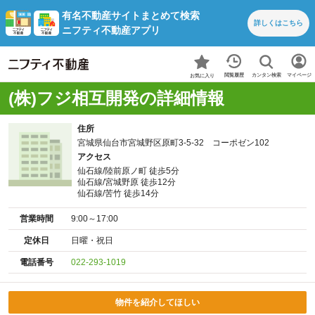
有名不動産サイトまとめて検索
詳しくは
こちら
ニフティ不動産アプリ
カンタン検索
閲覧履歴
マイページ
お気に入り
(株)フジ相互開発の詳細情報
住所
宮城県仙台市宮城野区原町3-5-32 コーポゼン102
アクセス
仙石線/陸前原ノ町 徒歩5分
仙石線/宮城野原 徒歩12分
仙石線/苦竹 徒歩14分
営業時間
9:00～17:00
定休日
日曜・祝日
電話番号
022-293-1019
物件を紹介してほしい