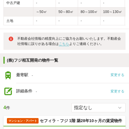
中古戸建
-
-
-
-
-
～50㎡
50～80㎡
80～100㎡
100～130㎡
土地
-
-
-
-
-
不動産会社情報の精度向上にご協力をお願いいたします。不動産会
社情報に誤りがある場合は
こちら
よりご連絡ください。
(株)フジ相互開発の物件一覧
最寄駅
-
変更する
詳細条件
-
変更する
4
件
セフィラ・フジ 1階 築28年10ヶ月の賃貸物件
マンション・アパート