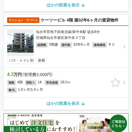
ほかの部屋を表示
ケーツービル 4階 築32年6ヶ月の賃貸物件
マンション・アパート
仙台市営地下鉄南北線/泉中央駅 徒歩8分
宮城県仙台市泉区泉中央３丁目
5階建
32年6ヶ月
ＲＣ
総階数
築年数
建物構造
バス・トイレ別
新着
4.3
万円
（管理費3,000円）
4階
1K
28.0㎡
階数
間取り
専有面積
1.0ヶ月/1.0ヶ月
敷/礼
ほかの部屋を表示