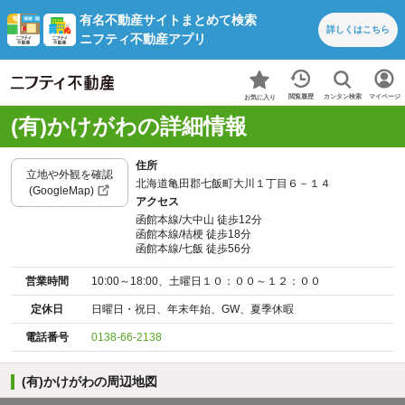
有名不動産サイトまとめて検索
詳しくは
こちら
ニフティ不動産アプリ
カンタン検索
閲覧履歴
マイページ
お気に入り
(有)かけがわの詳細情報
住所
立地や外観を確認
北海道亀田郡七飯町大川１丁目６－１４
(GoogleMap)
アクセス
函館本線/大中山 徒歩12分
函館本線/桔梗 徒歩18分
函館本線/七飯 徒歩56分
営業時間
10:00～18:00、土曜日１０：００～１２：００
定休日
日曜日・祝日、年末年始、GW、夏季休暇
電話番号
0138-66-2138
(有)かけがわの周辺地図