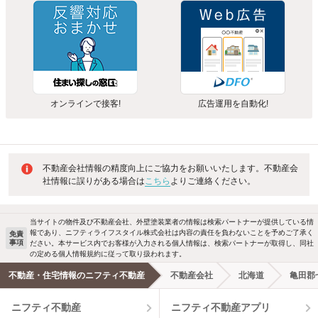
オンラインで接客!
広告運用を自動化!
不動産会社情報の精度向上にご協力をお願いいたします。不動産会
社情報に誤りがある場合は
こちら
よりご連絡ください。
当サイトの物件及び不動産会社、外壁塗装業者の情報は検索パートナーが提供している情
報であり、ニフティライフスタイル株式会社は内容の責任を負わないことを予めご了承く
免責
事項
ださい。本サービス内でお客様が入力される個人情報は、検索パートナーが取得し、同社
の定める個人情報規約に従って取り扱われます。
不動産・住宅情報のニフティ不動産
不動産会社
北海道
亀田郡
ニフティ不動産
ニフティ不動産アプリ