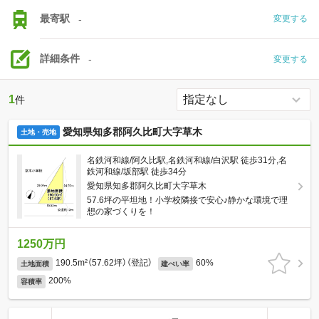
最寄駅
-
変更する
詳細条件
-
変更する
1
件
愛知県知多郡阿久比町大字草木
土地・売地
名鉄河和線/阿久比駅,名鉄河和線/白沢駅 徒歩31分,名
鉄河和線/坂部駅 徒歩34分
愛知県知多郡阿久比町大字草木
57.6坪の平坦地！小学校隣接で安心♪静かな環境で理
想の家づくりを！
1250万円
190.5m²（57.62坪）（登記）
60%
土地面積
建ぺい率
200%
容積率