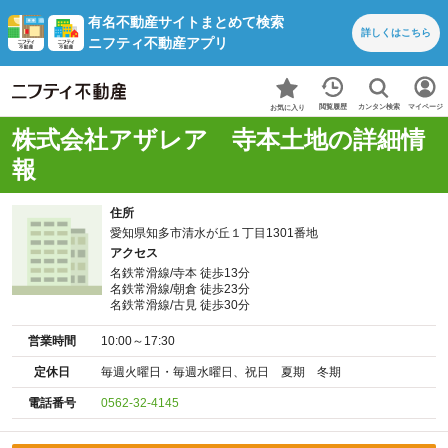
有名不動産サイトまとめて検索
詳しくは
こちら
ニフティ不動産アプリ
カンタン検索
閲覧履歴
マイページ
お気に入り
株式会社アザレア 寺本土地の詳細情
報
住所
愛知県知多市清水が丘１丁目1301番地
アクセス
名鉄常滑線/寺本 徒歩13分
名鉄常滑線/朝倉 徒歩23分
名鉄常滑線/古見 徒歩30分
営業時間
10:00～17:30
定休日
毎週火曜日・毎週水曜日、祝日 夏期 冬期
電話番号
0562-32-4145