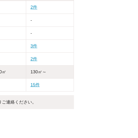
2件
-
-
3件
2件
30㎡
130㎡～
15件
りご連絡ください。