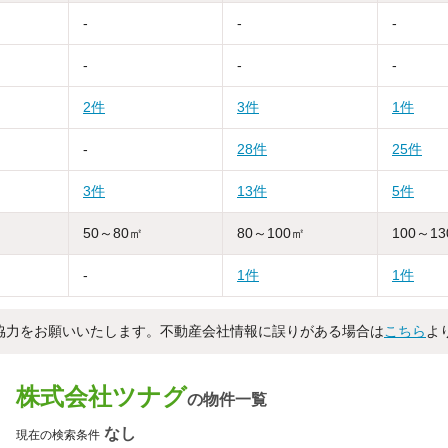
-
-
-
-
-
-
2件
3件
1件
-
28件
25件
3件
13件
5件
50～80㎡
80～100㎡
100～1
-
1件
1件
協力をお願いいたします。不動産会社情報に誤りがある場合は
こちら
よ
株式会社ツナグ
の物件一覧
なし
現在の検索条件