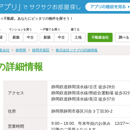
ィ不動産。あなたにピッタリの物件を探そう！
る
マンションを買う
一戸建てを買う
建てる
貸
新築
中古
新築
中古
土地
不動産会社
調べる
産会社
静岡県
静岡市葵区
株式会社ツナグの詳細情報
の詳細情報
静岡鉄道静岡清水線/古庄 徒歩28分
アクセス
静岡鉄道静岡清水線/県総合運動場 徒歩32
静岡鉄道静岡清水線/長沼 徒歩37分
住所
静岡県静岡市葵区川合３丁目30-2
9:00～18:00、年末年始のお休み 12/2
営業時間
以降のご返答となります。