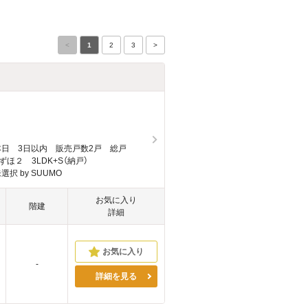
<
1
2
3
>
本日 3日以内 販売戸数2戸 総戸
ほ２ 3LDK+S（納戸）
選択 by SUUMO
お気に入り
階建
詳細
-
詳細を見る