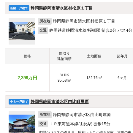
静岡県静岡市清水区村松原１丁目
新築一戸建て
静岡県静岡市清水区村松原１丁目
所在地
静岡鉄道静岡清水線/桜橋駅 徒歩2分 バス4分
交通
間取り
価格
土地面積
築年月
建物面積
3LDK
2,399万円
132.76m²
6ヶ月
95.58m²
静岡県静岡市清水区由比町屋原
中古一戸建て
静岡県静岡市清水区由比町屋原
所在地
ＪＲ東海道本線/由比駅 徒歩15分
交通
玄関がガラスの引き戸、昭和レトロが残るお家。港町の由