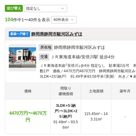
並び替え
104
件中
1〜40件を表示
静岡県静岡市駿河区みずほ
新築一戸建て
静岡県静岡市駿河区みずほ
所在地
ＪＲ東海道本線/安倍川駅 徒歩4分
交通
ＪＲ東海道本線「安倍川」歩4分 指定なし 駐車場2台可 
数2戸 価格／4470万円4670万円 静岡県静岡市駿河区みず
3LDK+2S（納戸） 91.49平米93.56平米（実測） 向き／▼未
間取り
価格
土地面積
築年月
建物面積
3LDK+S（納
戸）〜3LDK+2
4470万円〜4670万
115.45m²～14
S（納戸）
-
円
3.31m²
91.49m²～93.5
6m²