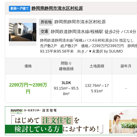
静岡県静岡市清水区村松原
新築一戸建て
静岡県静岡市清水区村松原
所在地
静岡鉄道静岡清水線/桜橋駅 徒歩2分 バス4分
交通
静岡鉄道静岡清水線「桜橋」バス4分村松原歩2分 指定なし
売戸数2戸 総戸数2戸 価格／2299万円2399万円 静
93.15平米95.58平米 向き／▼未選択 by SUUMO
間取り
価格
土地面積
築年月
建物面積
3LDK
2299万円〜2399万
132.76m²～17
93.15m²～95.5
-
円
5.91m²
8m²