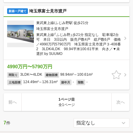
埼玉県富士見市渡戸
新築一戸建て
東武東上線/ふじみ野駅 徒歩21分
埼玉県富士見市渡戸
東武東上線「ふじみ野」歩21分 指定なし 駐車場2台
可 本日 3日以内 販売戸数4戸 総戸数6戸 価格
／4990万円5790万円 埼玉県富士見市渡戸３-408番
2 3LDK4LDK 98.94平米100.61平米 向き／▼未
選択 by SUUMO
4990万円〜5790万円
3LDK〜4LDK
98.94m²～100.61m²
間取り
建物面積
124.49m²～126.31m²
-
-
土地面積
築年月
階数
1ページ目
前へ
次へ
全1ページ
7
件