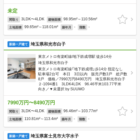
未定
3LDK〜4LDK
98.95m²～110.56m²
間取り
建物面積
99.65m²～118.01m²
-
-
土地面積
築年月
階数
埼玉県和光市白子
新築一戸建て
東京メトロ有楽町線/地下鉄成増駅 徒歩14分
埼玉県和光市白子
東京メトロ有楽町線「地下鉄成増」歩14分 指定なし
駐車場2台可 本日 3日以内 販売戸数3戸 総戸数
8戸 価格／7990万円8490万円 埼玉県和光市白子
２-1094番1 3LDK4LDK 96.46平米103.77平米
向き／▼未選択 by SUUMO
7990万円〜8490万円
3LDK〜4LDK
96.46m²～103.77m²
間取り
建物面積
110.81m²～113.4m²
-
-
土地面積
築年月
階数
埼玉県富士見市大字水子
新築一戸建て