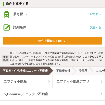
条件を変更する
最寄駅
-
変更する
詳細条件
-
変更する
物件を紹介してほしい
当サイトの物件及び不動産会社、外壁塗装業者の情報は検索パートナーが提供している情
報であり、ニフティライフスタイル株式会社は内容の責任を負わないことを予めご了承く
免責
事項
ださい。本サービス内でお客様が入力される個人情報は、検索パートナーが取得し、同社
の定める個人情報規約に従って取り扱われます。
不動産・住宅情報のニフティ不動産
不動産会社
埼玉県
ふじみ
ニフティ不動産
ニフティ不動産アプリ
＼Because／ ニフティ不動産