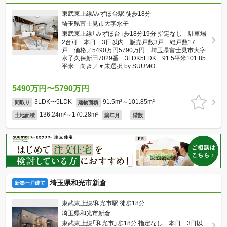
東武東上線/みずほ台駅 徒歩18分
埼玉県富士見市大字水子
東武東上線「みずほ台」歩18分19分 指定なし 駐車場
2台可 本日 3日以内 販売戸数3戸 総戸数17
戸 価格／5490万円5790万円 埼玉県富士見市大字
水子久保新田7029番 3LDK5LDK 91.5平米101.85
平米 向き／▼未選択 by SUUMO
5490万円〜5790万円
3LDK〜5LDK
91.5m²～101.85m²
間取り
建物面積
136.24m²～170.28m²
-
-
土地面積
築年月
階数
埼玉県和光市新倉
新築一戸建て
東武東上線/和光市駅 徒歩18分
埼玉県和光市新倉
東武東上線「和光市」歩18分 指定なし 本日 3日以