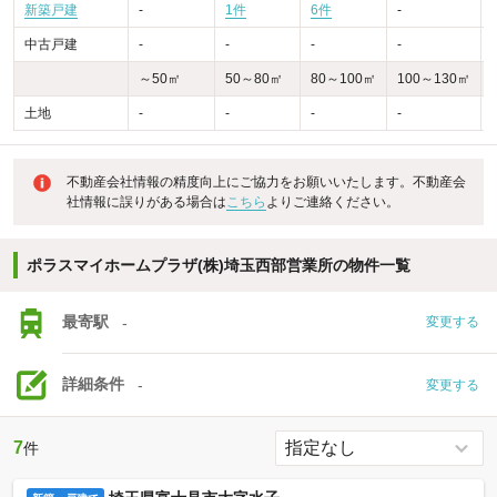
新築戸建
-
1件
6件
-
-
中古戸建
-
-
-
-
-
～50㎡
50～80㎡
80～100㎡
100～130㎡
土地
-
-
-
-
-
不動産会社情報の精度向上にご協力をお願いいたします。不動産会
社情報に誤りがある場合は
こちら
よりご連絡ください。
ポラスマイホームプラザ(株)埼玉西部営業所の物件一覧
最寄駅
-
変更する
詳細条件
-
変更する
7
件