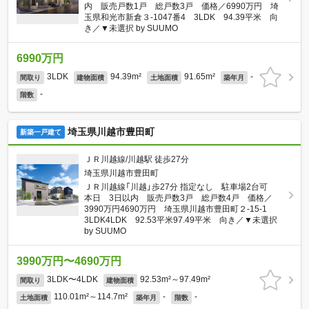
内 販売戸数1戸 総戸数3戸 価格／6990万円 埼
玉県和光市新倉３-1047番4 3LDK 94.39平米 向
き／▼未選択 by SUUMO
6990万円
3LDK
94.39m²
91.65m²
-
間取り
建物面積
土地面積
築年月
-
階数
埼玉県川越市豊田町
新築一戸建て
ＪＲ川越線/川越駅 徒歩27分
埼玉県川越市豊田町
ＪＲ川越線「川越」歩27分 指定なし 駐車場2台可
本日 3日以内 販売戸数3戸 総戸数4戸 価格／
3990万円4690万円 埼玉県川越市豊田町２-15-1
3LDK4LDK 92.53平米97.49平米 向き／▼未選択
by SUUMO
3990万円〜4690万円
3LDK〜4LDK
92.53m²～97.49m²
間取り
建物面積
110.01m²～114.7m²
-
-
土地面積
築年月
階数