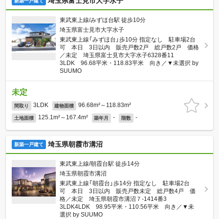
埼玉県富士見市大字水子
新築一戸建て
東武東上線/みずほ台駅 徒歩10分
埼玉県富士見市大字水子
東武東上線「みずほ台」歩10分 指定なし 駐車場2台
可 本日 3日以内 販売戸数2戸 総戸数2戸 価格
／未定 埼玉県富士見市大字水子6328番11
3LDK 96.68平米・118.83平米 向き／▼未選択 by
SUUMO
未定
3LDK
96.68m²～118.83m²
間取り
建物面積
125.1m²～167.4m²
-
-
土地面積
築年月
階数
埼玉県朝霞市溝沼
新築一戸建て
東武東上線/朝霞台駅 徒歩14分
埼玉県朝霞市溝沼
東武東上線「朝霞台」歩14分 指定なし 駐車場2台
可 本日 3日以内 販売戸数未定 総戸数4戸 価
格／未定 埼玉県朝霞市溝沼７-1414番3
3LDK4LDK 98.95平米・110.56平米 向き／▼未
選択 by SUUMO