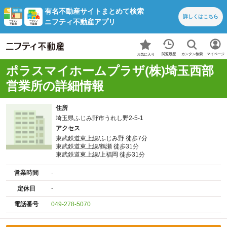
有名不動産サイトまとめて検索
詳しくは
こちら
ニフティ不動産アプリ
カンタン検索
閲覧履歴
マイページ
お気に入り
ポラスマイホームプラザ(株)埼玉西部
営業所の詳細情報
住所
埼玉県ふじみ野市うれし野2-5-1
アクセス
東武鉄道東上線/ふじみ野 徒歩7分
東武鉄道東上線/鶴瀬 徒歩31分
東武鉄道東上線/上福岡 徒歩31分
営業時間
-
定休日
-
電話番号
049-278-5070