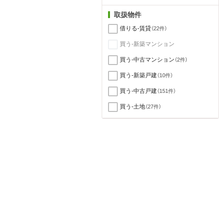
取扱物件
借りる-賃貸
（22件）
買う-新築マンション
買う-中古マンション
（2件）
買う-新築戸建
（10件）
買う-中古戸建
（151件）
買う-土地
（27件）