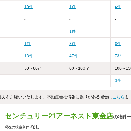
10件
1件
4件
-
-
-
-
1件
-
1件
3件
6件
13件
47件
73件
50～80㎡
80～100㎡
100～1
-
-
3件
協力をお願いいたします。不動産会社情報に誤りがある場合は
こちら
よ
センチュリー21アーネスト東金店
の物件
なし
現在の検索条件