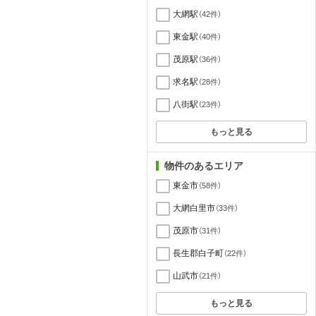
大網駅
（42件）
東金駅
（40件）
茂原駅
（36件）
求名駅
（28件）
八街駅
（23件）
もっと見る
物件のあるエリア
東金市
（58件）
大網白里市
（33件）
茂原市
（31件）
長生郡白子町
（22件）
山武市
（21件）
もっと見る