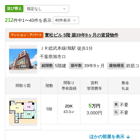
並び替え
212
件中
1〜40件を表示
實松ビル 5階 築39年9ヶ月の賃貸物件
マンション・アパート
ＪＲ総武本線/旭駅 徒歩1分
千葉県旭市ロ
5階建
39年9ヶ月
鉄筋コ
総階数
築年数
建物構造
間取り
賃料
敷金
間取り図
階数
専有面積
管理費等
礼金
不要
5
敷
万円
2DK
5階
43.0㎡
不要
3,000円
礼
ほかの部屋を表示
ほかの部屋を検索中…