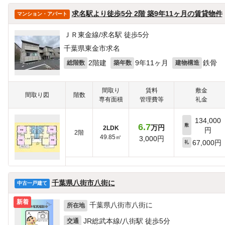
求名駅より徒歩5分 2階 築9年11ヶ月の賃貸物件
マンション・アパート
ＪＲ東金線/求名駅 徒歩5分
千葉県東金市求名
2階建
9年11ヶ月
鉄骨
総階数
築年数
建物構造
間取り
賃料
敷金
間取り図
階数
専有面積
管理費等
礼金
134,000
6.7
敷
万円
2LDK
円
2階
49.85㎡
3,000円
67,000円
礼
千葉県八街市八街に
中古一戸建て
新着
千葉県八街市八街に
所在地
JR総武本線/八街駅 徒歩5分
交通