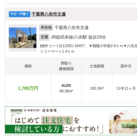
ほかの部屋は見つかりませんでした
千葉県八街市文違
中古一戸建て
千葉県八街市文違
所在地
JR総武本線/八街駅 徒歩29分
交通
[物件コード]112001-18457、▼朝陽小学校2.6ｋｍ▼
ミリーマート1.4ｋｍ
間取り
価格
土地面積
築年月
建物面積
4LDK
1,780万円
165.3m²
11年11ヶ月
99.36m²