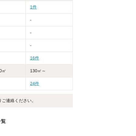
1件
-
-
-
16件
30㎡
130㎡～
24件
りご連絡ください。
一覧