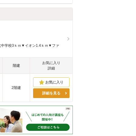
八街北中学校3ｋｍ▼イオン1.4ｋｍ▼ファ
お気に入り
階建
詳細
2階建
詳細を見る