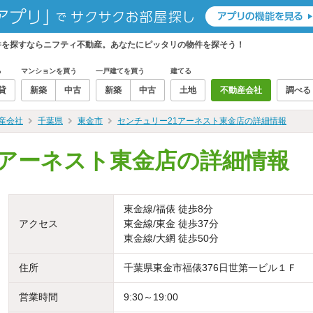
件を探すならニフティ不動産。あなたにピッタリの物件を探そう！
る
マンションを買う
一戸建てを買う
建てる
貸
新築
中古
新築
中古
土地
不動産会社
調べる
産会社
千葉県
東金市
センチュリー21アーネスト東金店の詳細情報
1アーネスト東金店の詳細情報
東金線/福俵 徒歩8分
アクセス
東金線/東金 徒歩37分
東金線/大網 徒歩50分
住所
千葉県東金市福俵376日世第一ビル１Ｆ
営業時間
9:30～19:00