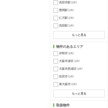
高田市駅
（1件）
豊岡駅
（1件）
仁万駅
（1件）
高田駅
（1件）
もっと見る
物件のあるエリア
伊勢市
（2件）
大阪市港区
（1件）
大阪市西成区
（1件）
吹田市
（1件）
東大阪市
（1件）
もっと見る
取扱物件