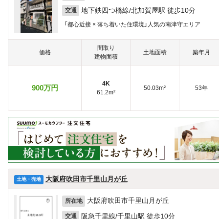
地下鉄四つ橋線/北加賀屋駅 徒歩10分
交通
「都心近接 × 落ち着いた住環境」人気の南津守エリア
間取り
価格
土地面積
築年月
建物面積
4K
900万円
50.03m²
53年
61.2m²
大阪府吹田市千里山月が丘
土地・売地
大阪府吹田市千里山月が丘
所在地
阪急千里線/千里山駅 徒歩10分
交通