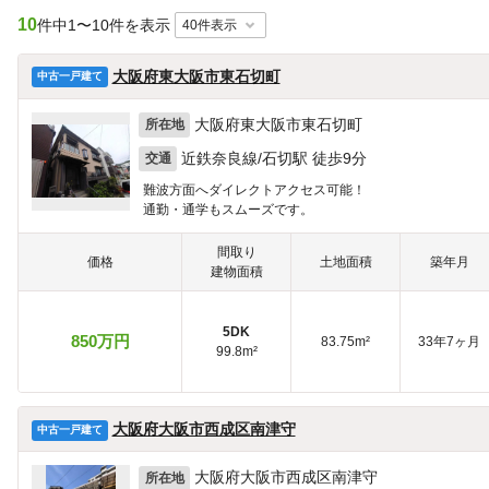
10
件中
1〜10件を表示
大阪府東大阪市東石切町
中古一戸建て
大阪府東大阪市東石切町
所在地
近鉄奈良線/石切駅 徒歩9分
交通
難波方面へダイレクトアクセス可能！
通勤・通学もスムーズです。
間取り
価格
土地面積
築年月
建物面積
5DK
850万円
83.75m²
33年7ヶ月
99.8m²
大阪府大阪市西成区南津守
中古一戸建て
大阪府大阪市西成区南津守
所在地