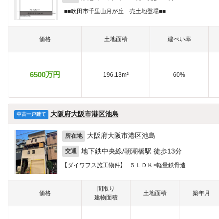
■■吹田市千里山月が丘 売土地登場■■
価格
土地面積
建ぺい率
6500万円
196.13m²
60%
大阪府大阪市港区池島
中古一戸建て
大阪府大阪市港区池島
所在地
地下鉄中央線/朝潮橋駅 徒歩13分
交通
【ダイワフス施工物件】 ５ＬＤＫ×軽量鉄骨造
間取り
価格
土地面積
築年月
建物面積