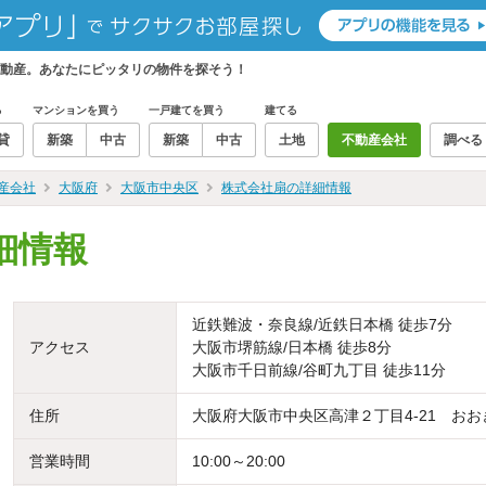
動産。あなたにピッタリの物件を探そう！
る
マンションを買う
一戸建てを買う
建てる
貸
新築
中古
新築
中古
土地
不動産会社
調べる
産会社
大阪府
大阪市中央区
株式会社扇の詳細情報
細情報
近鉄難波・奈良線/近鉄日本橋 徒歩7分
アクセス
大阪市堺筋線/日本橋 徒歩8分
大阪市千日前線/谷町九丁目 徒歩11分
住所
大阪府大阪市中央区高津２丁目4-21 おお
営業時間
10:00～20:00