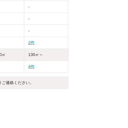
-
-
-
2件
30㎡
130㎡～
4件
りご連絡ください。