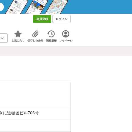
会員登録
ログイン
お気に入り
保存した条件
閲覧履歴
マイページ
きに道頓堀ビル706号