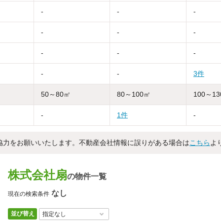
-
-
-
-
-
-
-
-
-
-
-
3件
50～80㎡
80～100㎡
100～1
-
1件
-
協力をお願いいたします。不動産会社情報に誤りがある場合は
こちら
よ
株式会社扇
の物件一覧
なし
現在の検索条件
並び替え