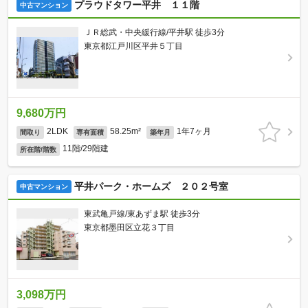
プラウドタワー平井 １１階
中古マンション
ＪＲ総武・中央緩行線/平井駅 徒歩3分
東京都江戸川区平井５丁目
9,680万円
2LDK
58.25m²
1年7ヶ月
間取り
専有面積
築年月
11階/29階建
所在階/階数
平井パーク・ホームズ ２０２号室
中古マンション
東武亀戸線/東あずま駅 徒歩3分
東京都墨田区立花３丁目
3,098万円