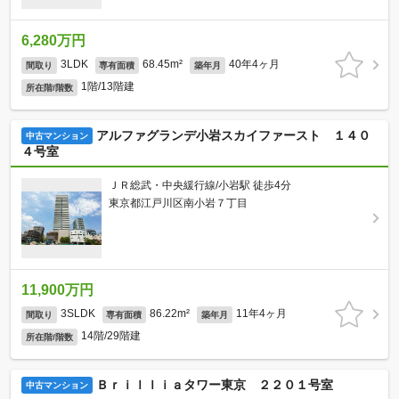
6,280万円
3LDK
68.45m²
40年4ヶ月
間取り
専有面積
築年月
1階/13階建
所在階/階数
アルファグランデ小岩スカイファースト １４０
中古マンション
４号室
ＪＲ総武・中央緩行線/小岩駅 徒歩4分
東京都江戸川区南小岩７丁目
11,900万円
3SLDK
86.22m²
11年4ヶ月
間取り
専有面積
築年月
14階/29階建
所在階/階数
Ｂｒｉｌｌｉａタワー東京 ２２０１号室
中古マンション