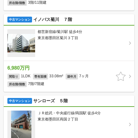
3階/11階建
所在階/階数
イノバス菊川 ７階
中古マンション
都営新宿線/菊川駅 徒歩4分
東京都墨田区菊川３丁目
6,980万円
1LDK
33.08m²
7ヶ月
間取り
専有面積
築年月
7階/7階建
所在階/階数
サンローズ ５階
中古マンション
ＪＲ総武・中央緩行線/両国駅 徒歩4分
東京都墨田区両国２丁目