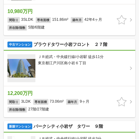
10,980万円
3SLDK
151.86m²
42年4ヶ月
間取り
専有面積
築年月
5階/6階建
所在階/階数
プラウドタワー小岩フロント ２７階
中古マンション
ＪＲ総武・中央緩行線/小岩駅 徒歩11分
東京都江戸川区南小岩６丁目
12,200万円
3LDK
73.06m²
9ヶ月
間取り
専有面積
築年月
27階/27階建
所在階/階数
パークシティ小岩ザ タワー ９階
新築マンション
ＪＲ総武・中央緩行線/小岩駅 徒歩3分