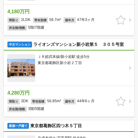
4,180万円
2LDK
56.7m²
47年3ヶ月
間取り
専有面積
築年月
5階/7階建
所在階/階数
ライオンズマンション新小岩第５ ３０５号室
中古マンション
ＪＲ総武本線/新小岩駅 徒歩5分
東京都葛飾区新小岩２丁目
4,280万円
3DK
56.85m²
44年6ヶ月
間取り
専有面積
築年月
3階/5階建
所在階/階数
東京都葛飾区四つ木５丁目
新築一戸建て