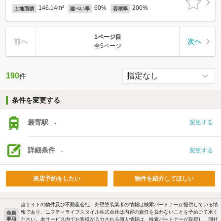
146.14m²
60%
200%
土地面積
建ぺい率
容積率
1ページ目
前へ
次へ
全5ページ
190
件
条件を変更する
最寄駅
-
変更する
詳細条件
-
変更する
来店予約をしたい
物件を紹介してほしい
当サイトの物件及び不動産会社、外壁塗装業者の情報は検索パートナーが提供している情
報であり、ニフティライフスタイル株式会社は内容の責任を負わないことを予めご了承く
免責
事項
ださい。本サービス内でお客様が入力される個人情報は、検索パートナーが取得し、同社