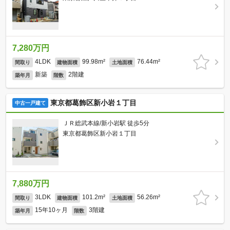
7,280万円
4LDK
99.98m²
76.44m²
間取り
建物面積
土地面積
新築
2階建
築年月
階数
東京都葛飾区新小岩１丁目
中古一戸建て
ＪＲ総武本線/新小岩駅 徒歩5分
東京都葛飾区新小岩１丁目
7,880万円
3LDK
101.2m²
56.26m²
間取り
建物面積
土地面積
15年10ヶ月
3階建
築年月
階数