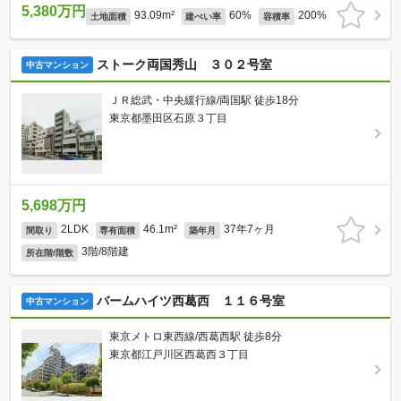
5,380万円
93.09m²
60%
200%
土地面積
建ぺい率
容積率
ストーク両国秀山 ３０２号室
中古マンション
ＪＲ総武・中央緩行線/両国駅 徒歩18分
東京都墨田区石原３丁目
5,698万円
2LDK
46.1m²
37年7ヶ月
間取り
専有面積
築年月
3階/8階建
所在階/階数
バームハイツ西葛西 １１６号室
中古マンション
東京メトロ東西線/西葛西駅 徒歩8分
東京都江戸川区西葛西３丁目