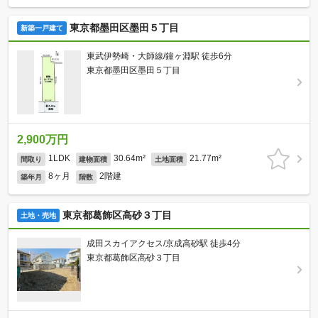
東京都墨田区墨田５丁目
新築一戸建て
東武伊勢崎・大師線/鐘ヶ淵駅 徒歩6分
東京都墨田区墨田５丁目
2,900万円
1LDK
30.64m²
21.77m²
間取り
建物面積
土地面積
8ヶ月
2階建
築年月
階数
東京都葛飾区高砂３丁目
土地・売地
成田スカイアクセス/京成高砂駅 徒歩4分
東京都葛飾区高砂３丁目