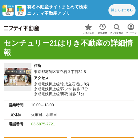
有名不動産サイトまとめて検索
詳しくは
こちら
ニフティ不動産アプリ
カンタン検索
閲覧履歴
マイページ
お気に入り
センチュリー21はりき不動産の詳細情
報
住所
東京都葛飾区東立石３丁目24-8
アクセス
京成電鉄押上線/京成立石 徒歩8分
京成電鉄押上線/四ツ木 徒歩17分
京成電鉄押上線/青砥 徒歩21分
営業時間
10:00～18:00
定休日
火曜日、水曜日
電話番号
03-5875-7721