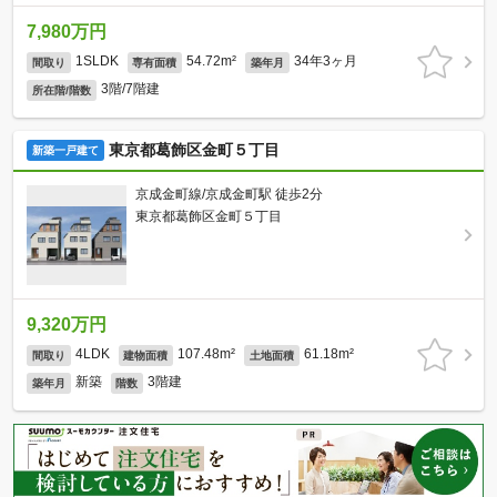
7,980万円
1SLDK
54.72m²
34年3ヶ月
間取り
専有面積
築年月
3階/7階建
所在階/階数
東京都葛飾区金町５丁目
新築一戸建て
京成金町線/京成金町駅 徒歩2分
東京都葛飾区金町５丁目
9,320万円
4LDK
107.48m²
61.18m²
間取り
建物面積
土地面積
新築
3階建
築年月
階数