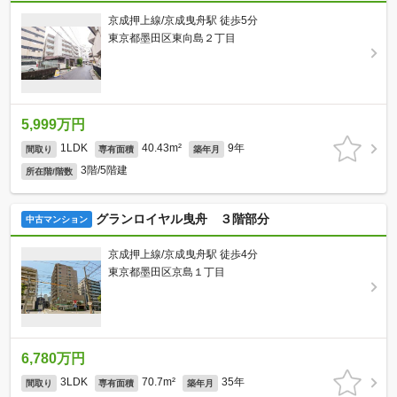
京成押上線/京成曳舟駅 徒歩5分
東京都墨田区東向島２丁目
5,999万円
1LDK
40.43m²
9年
間取り
専有面積
築年月
3階/5階建
所在階/階数
グランロイヤル曳舟 ３階部分
中古マンション
京成押上線/京成曳舟駅 徒歩4分
東京都墨田区京島１丁目
6,780万円
3LDK
70.7m²
35年
間取り
専有面積
築年月