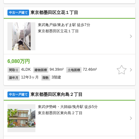
東京都墨田区立花１丁目
中古一戸建て
東武亀戸線/東あずま駅 徒歩7分
東京都墨田区立花１丁目
6,080万円
4LDK
94.39m²
72.46m²
間取り
建物面積
土地面積
12年3ヶ月
3階建
築年月
階数
東京都墨田区東向島２丁目
中古一戸建て
東武伊勢崎・大師線/曳舟駅 徒歩5分
東京都墨田区東向島２丁目