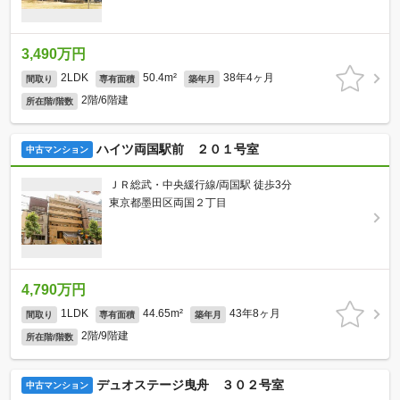
3,490万円
2LDK
50.4m²
38年4ヶ月
間取り
専有面積
築年月
2階/6階建
所在階/階数
ハイツ両国駅前 ２０１号室
中古マンション
ＪＲ総武・中央緩行線/両国駅 徒歩3分
東京都墨田区両国２丁目
4,790万円
1LDK
44.65m²
43年8ヶ月
間取り
専有面積
築年月
2階/9階建
所在階/階数
デュオステージ曳舟 ３０２号室
中古マンション