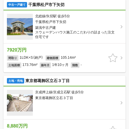
千葉県松戸市下矢切
中古一戸建て
北総線/矢切駅 徒歩5分
千葉県松戸市下矢切
築浅中古戸建
スウェーデンハウス施工のこだわりの詰まった注文
住宅です
7920万円
1LDK+S（納戸）
105.14m²
間取り
建物面積
173.76m²
1年10ヶ月
-
土地面積
築年月
階数
東京都葛飾区立石３丁目
土地・売地
京成押上線/京成立石駅 徒歩5分
東京都葛飾区立石３丁目
8,880万円