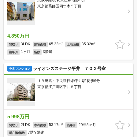
京成本線/お花茶屋駅 徒歩8分
東京都葛飾区四つ木５丁目
4,850万円
3LDK
65.22m²
35.32m²
間取り
建物面積
土地面積
1ヶ月
3階建
築年月
階数
ライオンズステージ平井 ７０２号室
中古マンション
ＪＲ総武・中央緩行線/平井駅 徒歩6分
東京都江戸川区平井５丁目
5,998万円
2LDK
53.17m²
29年5ヶ月
間取り
専有面積
築年月
7階/7階建
所在階/階数