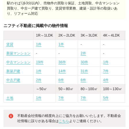
駅のそば（歩3分以内）、売物件の買取り保証、土地買取、中古マンション
買取り、中古一戸建て買取り、賃貸管理業務、建築・設計等の取扱いあ
り、リフォーム対応
ニフティ不動産に掲載中の物件情報
1R～1LDK
2K～2LDK
3K～3LDK
4K～4LDK
賃貸
1件
1件
-
-
-
新築マンション
-
-
2件
-
-
中古マンション
19件
36件
30件
1件
-
新築戸建
1件
14件
31件
7件
-
中古戸建
2件
6件
6件
4件
～50㎡
50～80㎡
80～100㎡
100～130㎡
土地
1件
7件
7件
5件
不動産会社情報の精度向上にご協力をお願いいたします。不動産会
社情報に誤りがある場合は
こちら
よりご連絡ください。