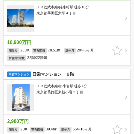
ＪＲ総武本線/錦糸町駅 徒歩10分
東京都墨田区太平４丁目
18,900万円
2LDK
78.51m²
20年6ヶ月
間取り
専有面積
築年月
22階/22階建
所在階/階数
日栄マンション ６階
中古マンション
ＪＲ総武本線/新小岩駅 徒歩7分
東京都葛飾区東新小岩３丁目
2,980万円
2DK
39.4m²
56年10ヶ月
間取り
専有面積
築年月