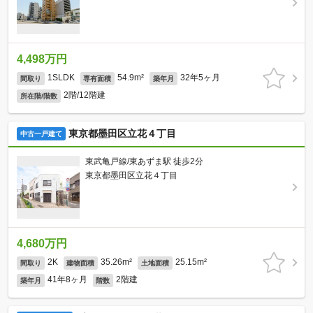
4,498万円
1SLDK
54.9m²
32年5ヶ月
間取り
専有面積
築年月
2階/12階建
所在階/階数
東京都墨田区立花４丁目
中古一戸建て
東武亀戸線/東あずま駅 徒歩2分
東京都墨田区立花４丁目
4,680万円
2K
35.26m²
25.15m²
間取り
建物面積
土地面積
41年8ヶ月
2階建
築年月
階数