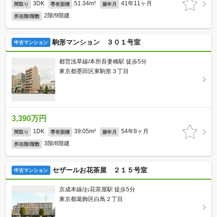
3DK
51.34m²
41年11ヶ月
間取り
専有面積
築年月
2階/9階建
所在階/階数
駒形マンション ３０１号室
中古マンション
都営浅草線/本所吾妻橋駅 徒歩5分
東京都墨田区東駒形３丁目
3,390万円
1DK
39.05m²
54年8ヶ月
間取り
専有面積
築年月
3階/8階建
所在階/階数
セザールお花茶屋 ２１５号室
中古マンション
京成本線/お花茶屋駅 徒歩5分
東京都葛飾区白鳥２丁目