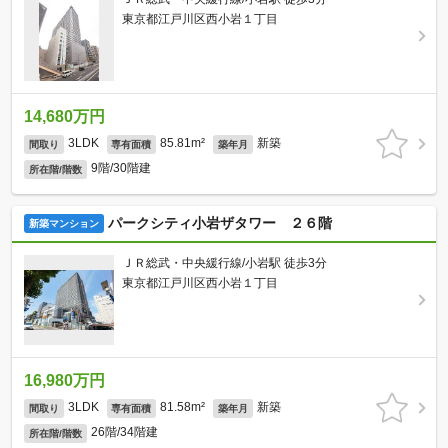
東京都江戸川区西小岩１丁目
14,680万円
3LDK
85.81m²
新築
間取り
専有面積
築年月
9階/30階建
所在階/階数
パークシティ小岩ザタワー ２６階
新築マンション
ＪＲ総武・中央緩行線/小岩駅 徒歩3分
東京都江戸川区西小岩１丁目
16,980万円
3LDK
81.58m²
新築
間取り
専有面積
築年月
26階/34階建
所在階/階数