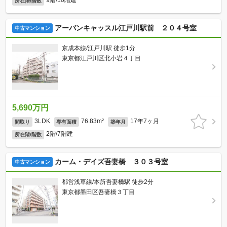
9階/10階建
所在階/階数
アーバンキャッスル江戸川駅前 ２０４号室
中古マンション
京成本線/江戸川駅 徒歩1分
東京都江戸川区北小岩４丁目
5,690万円
3LDK
76.83m²
17年7ヶ月
間取り
専有面積
築年月
2階/7階建
所在階/階数
カーム・デイズ吾妻橋 ３０３号室
中古マンション
都営浅草線/本所吾妻橋駅 徒歩2分
東京都墨田区吾妻橋３丁目