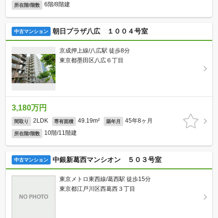
6階/8階建
所在階/階数
朝日プラザ八広 １００４号室
中古マンション
京成押上線/八広駅 徒歩8分
東京都墨田区八広６丁目
3,180万円
2LDK
49.19m²
45年8ヶ月
間取り
専有面積
築年月
10階/11階建
所在階/階数
中銀新葛西マンシオン ５０３号室
中古マンション
東京メトロ東西線/葛西駅 徒歩15分
東京都江戸川区西葛西３丁目