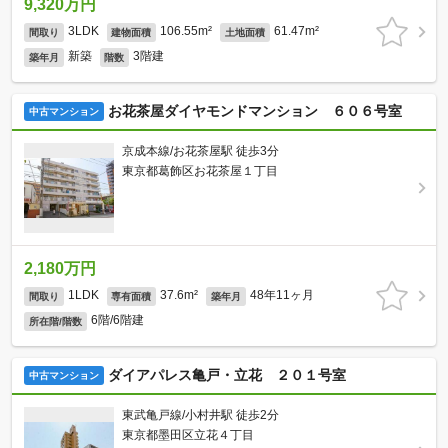
9,320万円
3LDK
106.55m²
61.47m²
間取り
建物面積
土地面積
新築
3階建
築年月
階数
お花茶屋ダイヤモンドマンション ６０６号室
中古マンション
京成本線/お花茶屋駅 徒歩3分
東京都葛飾区お花茶屋１丁目
2,180万円
1LDK
37.6m²
48年11ヶ月
間取り
専有面積
築年月
6階/6階建
所在階/階数
ダイアパレス亀戸・立花 ２０１号室
中古マンション
東武亀戸線/小村井駅 徒歩2分
東京都墨田区立花４丁目