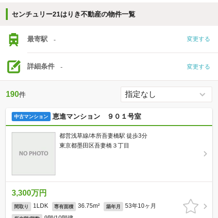
センチュリー21はりき不動産の物件一覧
最寄駅
-
変更する
詳細条件
-
変更する
190
件
恵進マンション ９０１号室
中古マンション
都営浅草線/本所吾妻橋駅 徒歩3分
東京都墨田区吾妻橋３丁目
3,300万円
1LDK
36.75m²
53年10ヶ月
間取り
専有面積
築年月