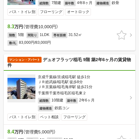
7階建
4年8ヶ月
鉄骨
総階数
築年数
建物構造
バス・トイレ別
フローリング
オートロック
8.3
万円
（管理費10,000円）
5階
1LDK
31.52㎡
階数
間取り
専有面積
83,000円/83,000円
敷/礼
デュオフラッツ稲毛 9階 築2年6ヶ月の賃貸物
マンション・アパート
件
京成千葉線/京成稲毛駅 徒歩1分
ＪＲ総武線/稲毛駅 徒歩8分
ＪＲ京葉線/稲毛海岸駅 徒歩21分
千葉県千葉市稲毛区稲毛東２
10階建
2年6ヶ月
総階数
築年数
鉄筋コン
建物構造
バス・トイレ別
ペット相談
フローリング
8.4
万円
（管理費5,000円）