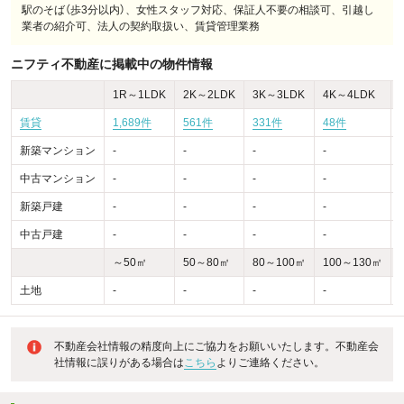
駅のそば（歩3分以内）、女性スタッフ対応、保証人不要の相談可、引越し
業者の紹介可、法人の契約取扱い、賃貸管理業務
ニフティ不動産に掲載中の物件情報
1R～1LDK
2K～2LDK
3K～3LDK
4K～4LDK
賃貸
1,689件
561件
331件
48件
新築マンション
-
-
-
-
-
中古マンション
-
-
-
-
-
新築戸建
-
-
-
-
-
中古戸建
-
-
-
-
-
～50㎡
50～80㎡
80～100㎡
100～130㎡
土地
-
-
-
-
-
不動産会社情報の精度向上にご協力をお願いいたします。不動産会
社情報に誤りがある場合は
こちら
よりご連絡ください。