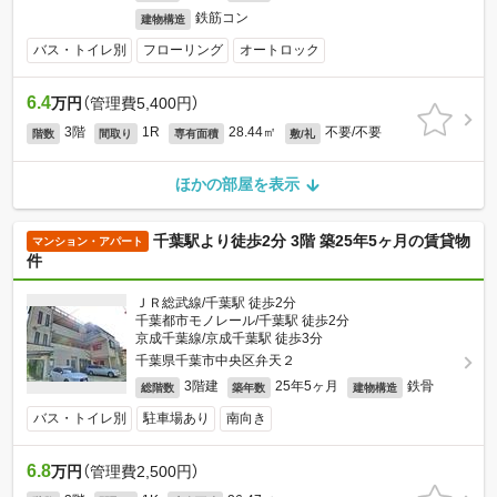
鉄筋コン
建物構造
バス・トイレ別
フローリング
オートロック
6.4
万円
（管理費5,400円）
3階
1R
28.44㎡
不要/不要
階数
間取り
専有面積
敷/礼
ほかの部屋を表示
千葉駅より徒歩2分 3階 築25年5ヶ月の賃貸物
マンション・アパート
件
ＪＲ総武線/千葉駅 徒歩2分
千葉都市モノレール/千葉駅 徒歩2分
京成千葉線/京成千葉駅 徒歩3分
千葉県千葉市中央区弁天２
3階建
25年5ヶ月
鉄骨
総階数
築年数
建物構造
バス・トイレ別
駐車場あり
南向き
6.8
万円
（管理費2,500円）