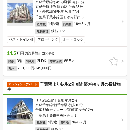
京成千原線/おゆみ野駅 徒歩1分
京成千原線/学園前駅 徒歩23分
ＪＲ外房線/鎌取駅 徒歩22分
千葉県千葉市緑区おゆみ野南３
14階建
18年6ヶ月
総階数
築年数
鉄筋コン
建物構造
バス・トイレ別
フローリング
オートロック
14.5
万円
（管理費5,000円）
3階
3LDK
68.5㎡
階数
間取り
専有面積
290,000円/145,000円
敷/礼
千葉駅より徒歩2分 8階 築9年8ヶ月の賃貸物
マンション・アパート
件
ＪＲ総武線/千葉駅 徒歩2分
京成千葉線/新千葉駅 徒歩10分
千葉都市モノレール/栄町駅 徒歩12分
千葉県千葉市中央区弁天１
9階建
9年8ヶ月
総階数
築年数
鉄筋コン
建物構造