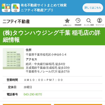
有名不動産サイトまとめて検索
詳しくは
こちら
ニフティ不動産アプリ
カンタン検索
閲覧履歴
マイページ
お気に入り
(株)タウンハウジング千葉 稲毛店の詳
細情報
住所
千葉県千葉市稲毛区小仲台6-1-4
アクセス
総武・中央緩行線/稲毛 徒歩4分
京成電鉄千葉線/京成稲毛 徒歩10分
千葉都市モノレール/穴川 徒歩27分
営業時間
ＡＭ１０：００～ＰＭ７：００
定休日
水曜日
電話番号
043-290-8070