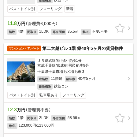
鉄筋コン
建物構造
バス・トイレ別
フローリング
新着
11.8
万円
（管理費6,000円）
4階
1LDK
35.5㎡
不要/不要
階数
間取り
専有面積
敷/礼
第二大越ビル 1階 築40年5ヶ月の賃貸物件
マンション・アパート
ＪＲ総武線/稲毛駅 徒歩1分
京成千葉線/京成稲毛駅 徒歩9分
千葉県千葉市稲毛区稲毛東３
11階建
40年5ヶ月
総階数
築年数
鉄筋コン
建物構造
バス・トイレ別
駐車場あり
フローリング
12.3
万円
（管理費不要）
1階
2LDK
58.56㎡
階数
間取り
専有面積
123,000円/123,000円
敷/礼