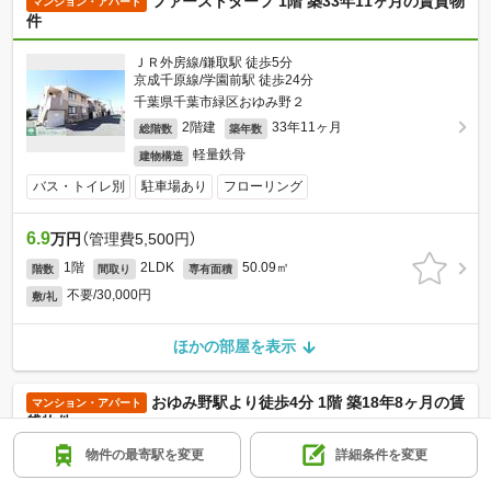
ファーストターフ 1階 築33年11ヶ月の賃貸物
マンション・アパート
件
ＪＲ外房線/鎌取駅 徒歩5分
京成千原線/学園前駅 徒歩24分
千葉県千葉市緑区おゆみ野２
2階建
33年11ヶ月
総階数
築年数
軽量鉄骨
建物構造
バス・トイレ別
駐車場あり
フローリング
6.9
万円
（管理費5,500円）
1階
2LDK
50.09㎡
階数
間取り
専有面積
不要/30,000円
敷/礼
ほかの部屋を表示
おゆみ野駅より徒歩4分 1階 築18年8ヶ月の賃
マンション・アパート
貸物件
物件の最寄駅を変更
詳細条件を変更
京成千原線/おゆみ野駅 徒歩4分
京成千原線/学園前駅 徒歩22分