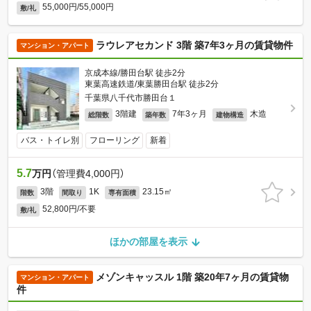
55,000円/55,000円
敷/礼
ラウレアセカンド 3階 築7年3ヶ月の賃貸物件
マンション・アパート
京成本線/勝田台駅 徒歩2分
東葉高速鉄道/東葉勝田台駅 徒歩2分
千葉県八千代市勝田台１
3階建
7年3ヶ月
木造
総階数
築年数
建物構造
バス・トイレ別
フローリング
新着
5.7
万円
（管理費4,000円）
3階
1K
23.15㎡
階数
間取り
専有面積
52,800円/不要
敷/礼
ほかの部屋を表示
メゾンキャッスル 1階 築20年7ヶ月の賃貸物
マンション・アパート
件