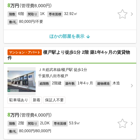
8
万円
（管理費8,000円）
6階
1K
32.92㎡
階数
間取り
専有面積
80,000円/不要
敷/礼
ほかの部屋を表示
榎戸駅より徒歩1分 2階 築1年4ヶ月の賃貸物
マンション・アパート
件
ＪＲ総武本線/榎戸駅 徒歩1分
千葉県八街市榎戸
2階建
1年4ヶ月
木造
総階数
築年数
建物構造
駐車場あり
新着
保証人不要
8
万円
（管理費4,000円）
2階
2LDK
53.9㎡
階数
間取り
専有面積
80,000円/80,000円
敷/礼