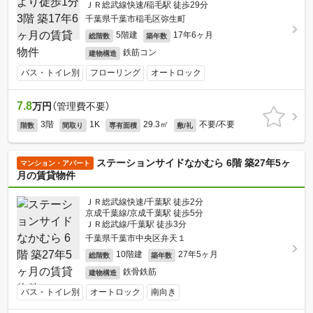
ＪＲ総武線快速/稲毛駅 徒歩29分
千葉県千葉市稲毛区弥生町
5階建
17年6ヶ月
総階数
築年数
鉄筋コン
建物構造
バス・トイレ別
フローリング
オートロック
7.8
万円
（管理費不要）
3階
1K
29.3㎡
不要/不要
階数
間取り
専有面積
敷/礼
ステーションサイドなかむら 6階 築27年5ヶ
マンション・アパート
月の賃貸物件
ＪＲ総武線快速/千葉駅 徒歩2分
京成千葉線/京成千葉駅 徒歩5分
ＪＲ総武線/千葉駅 徒歩3分
千葉県千葉市中央区弁天１
10階建
27年5ヶ月
総階数
築年数
鉄骨鉄筋
建物構造
バス・トイレ別
オートロック
南向き