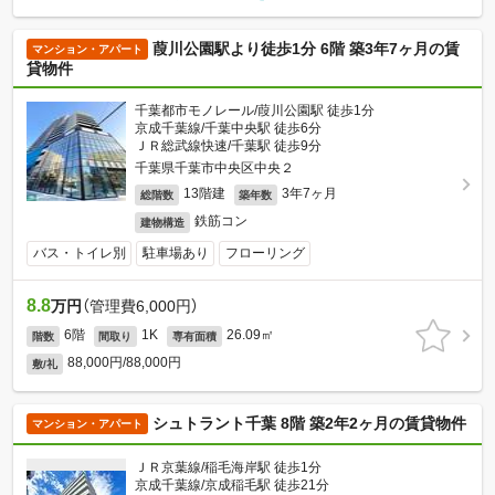
葭川公園駅より徒歩1分 6階 築3年7ヶ月の賃
マンション・アパート
貸物件
千葉都市モノレール/葭川公園駅 徒歩1分
京成千葉線/千葉中央駅 徒歩6分
ＪＲ総武線快速/千葉駅 徒歩9分
千葉県千葉市中央区中央２
13階建
3年7ヶ月
総階数
築年数
鉄筋コン
建物構造
バス・トイレ別
駐車場あり
フローリング
8.8
万円
（管理費6,000円）
6階
1K
26.09㎡
階数
間取り
専有面積
88,000円/88,000円
敷/礼
シュトラント千葉 8階 築2年2ヶ月の賃貸物件
マンション・アパート
ＪＲ京葉線/稲毛海岸駅 徒歩1分
京成千葉線/京成稲毛駅 徒歩21分