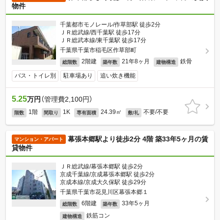
物件
千葉都市モノレール/作草部駅 徒歩2分
ＪＲ総武線/西千葉駅 徒歩17分
ＪＲ総武本線/東千葉駅 徒歩17分
千葉県千葉市稲毛区作草部町
2階建
21年8ヶ月
鉄骨
総階数
築年数
建物構造
バス・トイレ別
駐車場あり
追い炊き機能
5.25
万円
（管理費2,100円）
1階
1K
24.39㎡
不要/不要
階数
間取り
専有面積
敷/礼
幕張本郷駅より徒歩2分 4階 築33年5ヶ月の賃
マンション・アパート
貸物件
ＪＲ総武線/幕張本郷駅 徒歩2分
京成千葉線/京成幕張本郷駅 徒歩2分
京成本線/京成大久保駅 徒歩29分
千葉県千葉市花見川区幕張本郷１
6階建
33年5ヶ月
総階数
築年数
鉄筋コン
建物構造