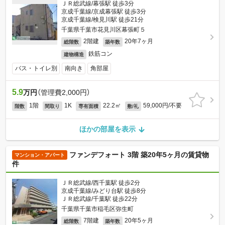
ＪＲ総武線/幕張駅 徒歩3分
京成千葉線/京成幕張駅 徒歩3分
京成千葉線/検見川駅 徒歩21分
千葉県千葉市花見川区幕張町５
2階建
20年7ヶ月
総階数
築年数
鉄筋コン
建物構造
バス・トイレ別
南向き
角部屋
5.9
万円
（管理費2,000円）
1階
1K
22.2㎡
59,000円/不要
階数
間取り
専有面積
敷/礼
ほかの部屋を表示
ファンデフォート 3階 築20年5ヶ月の賃貸物
マンション・アパート
件
ＪＲ総武線/西千葉駅 徒歩2分
京成千葉線/みどり台駅 徒歩8分
ＪＲ総武線/千葉駅 徒歩22分
千葉県千葉市稲毛区弥生町
7階建
20年5ヶ月
総階数
築年数