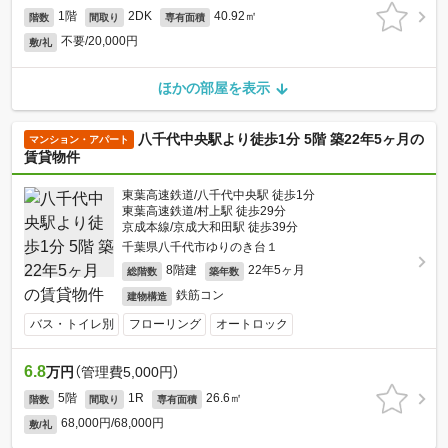
1階
2DK
40.92㎡
階数
間取り
専有面積
不要/20,000円
敷/礼
ほかの部屋を表示
八千代中央駅より徒歩1分 5階 築22年5ヶ月の
マンション・アパート
賃貸物件
東葉高速鉄道/八千代中央駅 徒歩1分
東葉高速鉄道/村上駅 徒歩29分
京成本線/京成大和田駅 徒歩39分
千葉県八千代市ゆりのき台１
8階建
22年5ヶ月
総階数
築年数
鉄筋コン
建物構造
バス・トイレ別
フローリング
オートロック
6.8
万円
（管理費5,000円）
5階
1R
26.6㎡
階数
間取り
専有面積
68,000円/68,000円
敷/礼