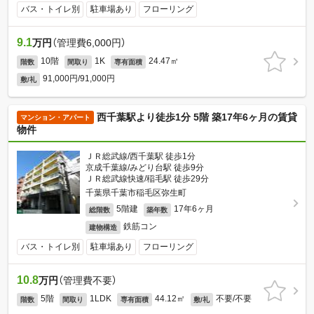
バス・トイレ別
駐車場あり
フローリング
9.1
万円
（管理費6,000円）
10階
1K
24.47㎡
階数
間取り
専有面積
91,000円/91,000円
敷/礼
西千葉駅より徒歩1分 5階 築17年6ヶ月の賃貸
マンション・アパート
物件
ＪＲ総武線/西千葉駅 徒歩1分
京成千葉線/みどり台駅 徒歩9分
ＪＲ総武線快速/稲毛駅 徒歩29分
千葉県千葉市稲毛区弥生町
5階建
17年6ヶ月
総階数
築年数
鉄筋コン
建物構造
バス・トイレ別
駐車場あり
フローリング
10.8
万円
（管理費不要）
5階
1LDK
44.12㎡
不要/不要
階数
間取り
専有面積
敷/礼