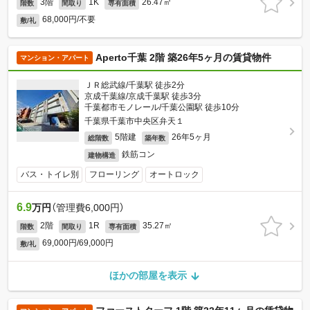
3階
1K
26.47㎡
階数
間取り
専有面積
68,000円/不要
敷/礼
Aperto千葉 2階 築26年5ヶ月の賃貸物件
マンション・アパート
ＪＲ総武線/千葉駅 徒歩2分
京成千葉線/京成千葉駅 徒歩3分
千葉都市モノレール/千葉公園駅 徒歩10分
千葉県千葉市中央区弁天１
5階建
26年5ヶ月
総階数
築年数
鉄筋コン
建物構造
バス・トイレ別
フローリング
オートロック
6.9
万円
（管理費6,000円）
2階
1R
35.27㎡
階数
間取り
専有面積
69,000円/69,000円
敷/礼
ほかの部屋を表示