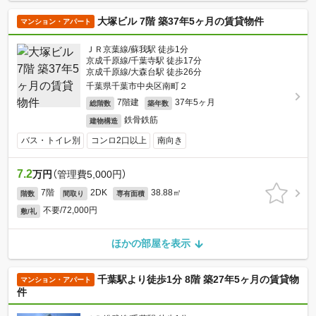
大塚ビル 7階 築37年5ヶ月の賃貸物件
マンション・アパート
ＪＲ京葉線/蘇我駅 徒歩1分
京成千原線/千葉寺駅 徒歩17分
京成千原線/大森台駅 徒歩26分
千葉県千葉市中央区南町２
7階建
37年5ヶ月
総階数
築年数
鉄骨鉄筋
建物構造
バス・トイレ別
コンロ2口以上
南向き
7.2
万円
（管理費5,000円）
7階
2DK
38.88㎡
階数
間取り
専有面積
不要/72,000円
敷/礼
ほかの部屋を表示
千葉駅より徒歩1分 8階 築27年5ヶ月の賃貸物
マンション・アパート
件