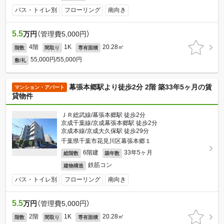
バス・トイレ別
フローリング
南向き
5.5
万円
（管理費5,000円）
4階
1K
20.28㎡
階数
間取り
専有面積
55,000円/55,000円
敷/礼
幕張本郷駅より徒歩2分 2階 築33年5ヶ月の賃
マンション・アパート
貸物件
ＪＲ総武線/幕張本郷駅 徒歩2分
京成千葉線/京成幕張本郷駅 徒歩2分
京成本線/京成大久保駅 徒歩29分
千葉県千葉市花見川区幕張本郷１
6階建
33年5ヶ月
総階数
築年数
鉄筋コン
建物構造
バス・トイレ別
フローリング
南向き
5.5
万円
（管理費5,000円）
2階
1K
20.28㎡
階数
間取り
専有面積