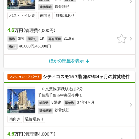
鉄骨鉄筋
建物構造
バス・トイレ別
南向き
駐輪場あり
4.6
万円
（管理費4,000円）
3階
1K
21.6㎡
階数
間取り
専有面積
46,000円/46,000円
敷/礼
ほかの部屋を表示
シティコスモ15 7階 築37年4ヶ月の賃貸物件
マンション・アパート
ＪＲ京葉線/蘇我駅 徒歩2分
千葉県千葉市中央区今井１
8階建
37年4ヶ月
総階数
築年数
鉄骨鉄筋
建物構造
南向き
駐輪場あり
4.6
万円
（管理費4,000円）