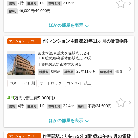
7階
1K
21.6㎡
階数
間取り
専有面積
46,000円/46,000円
敷/礼
ほかの部屋を表示
YKマンション 4階 築23年11ヶ月の賃貸物件
マンション・アパート
京成本線/京成大久保駅 徒歩2分
ＪＲ総武線/幕張本郷駅 徒歩23分
千葉県習志野市本大久保５
6階建
23年11ヶ月
鉄骨
総階数
築年数
建物構造
バス・トイレ別
オートロック
コンロ2口以上
4.9
万円
（管理費5,000円）
4階
1K
22.4㎡
不要/24,500円
階数
間取り
専有面積
敷/礼
ほかの部屋を表示
作草部駅より徒歩2分 1階 築21年8ヶ月の賃貸
マンション・アパート