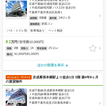
ＪＲ京葉線/稲毛海岸駅 徒歩1分
京成千葉線/京成稲毛駅 徒歩21分
ＪＲ総武線/稲毛駅 バス12分 徒歩2分
千葉県千葉市美浜区高洲１
8階建
2年2ヶ月
総階数
築年数
鉄筋コン
建物構造
バス・トイレ別
駐車場あり
ペット相談
8.1
万円
（管理費10,000円）
3階
1K
25.11㎡
階数
間取り
専有面積
81,000円/81,000円
敷/礼
ほかの部屋を表示
京成幕張本郷駅より徒歩1分 5階 築4年8ヶ月
マンション・アパート
の賃貸物件
京成千葉線/京成幕張本郷駅 徒歩1分
ＪＲ総武線/幕張本郷駅 徒歩1分
京成本線/京成大久保駅 徒歩27分
千葉県千葉市花見川区幕張本郷１