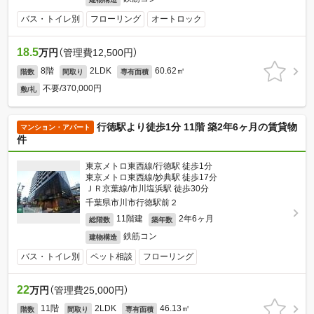
バス・トイレ別
フローリング
オートロック
18.5
万円
（管理費12,500円）
8階
2LDK
60.62㎡
階数
間取り
専有面積
不要/370,000円
敷/礼
行徳駅より徒歩1分 11階 築2年6ヶ月の賃貸物
マンション・アパート
件
東京メトロ東西線/行徳駅 徒歩1分
東京メトロ東西線/妙典駅 徒歩17分
ＪＲ京葉線/市川塩浜駅 徒歩30分
千葉県市川市行徳駅前２
11階建
2年6ヶ月
総階数
築年数
鉄筋コン
建物構造
バス・トイレ別
ペット相談
フローリング
22
万円
（管理費25,000円）
11階
2LDK
46.13㎡
階数
間取り
専有面積