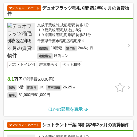
デュオフラッツ稲毛 6階 築2年6ヶ月の賃貸物
マンション・アパート
件
京成千葉線/京成稲毛駅 徒歩1分
ＪＲ総武線/稲毛駅 徒歩8分
ＪＲ京葉線/稲毛海岸駅 徒歩21分
千葉県千葉市稲毛区稲毛東２
10階建
2年6ヶ月
総階数
築年数
鉄筋コン
建物構造
バス・トイレ別
駐車場あり
ペット相談
8.1
万円
（管理費5,000円）
6階
1K
26.25㎡
階数
間取り
専有面積
81,000円/81,000円
敷/礼
ほかの部屋を表示
シュトラント千葉 3階 築2年2ヶ月の賃貸物件
マンション・アパート