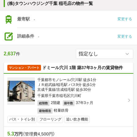
(株)タウンハウジング千葉 稲毛店の物件一覧
最寄駅
-
変更する
詳細条件
-
変更する
2,637
件
ドミール穴川 1階 築37年3ヶ月の賃貸物件
マンション・アパート
千葉都市モノレール/穴川駅 徒歩1分
ＪＲ総武線/稲毛駅 バス9分 徒歩1分
京成千葉線/京成稲毛駅 徒歩30分
千葉県千葉市稲毛区穴川町
2階建
37年3ヶ月
総階数
築年数
軽量鉄骨
建物構造
バス・トイレ別
フローリング
追い炊き機能
5.3
万円
（管理費4,500円）