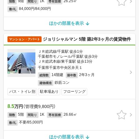
9階
1K
26.25㎡
階数
間取り
専有面積
84,000円/84,000円
敷/礼
ほかの部屋を表示
ジョリシャルマン 5階 築2年3ヶ月の賃貸物件
マンション・アパート
ＪＲ総武線/千葉駅 徒歩1分
千葉都市モノレール/千葉駅 徒歩3分
ＪＲ総武本線/東千葉駅 徒歩13分
千葉県千葉市中央区弁天１
14階建
2年3ヶ月
総階数
築年数
鉄筋コン
建物構造
バス・トイレ別
駐車場あり
フローリング
8.5
万円
（管理費9,800円）
5階
1K
26.66㎡
階数
間取り
専有面積
不要/85,000円
敷/礼
ほかの部屋を表示