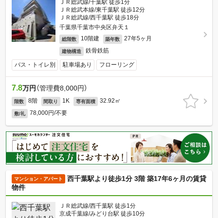
ＪＲ総武線/千葉駅 徒歩1分
ＪＲ総武本線/東千葉駅 徒歩12分
ＪＲ総武線/西千葉駅 徒歩18分
千葉県千葉市中央区弁天１
10階建
27年5ヶ月
総階数
築年数
鉄骨鉄筋
建物構造
バス・トイレ別
駐車場あり
フローリング
7.8
万円
（管理費8,000円）
8階
1K
32.92㎡
階数
間取り
専有面積
78,000円/不要
敷/礼
西千葉駅より徒歩1分 3階 築17年6ヶ月の賃貸
マンション・アパート
物件
ＪＲ総武線/西千葉駅 徒歩1分
京成千葉線/みどり台駅 徒歩10分