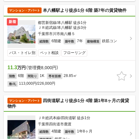
本八幡駅より徒歩1分 6階 築7年の賃貸物件
マンション・アパート
新着
都営新宿線/本八幡駅 徒歩1分
ＪＲ総武線/本八幡駅 徒歩3分
千葉県市川市南八幡５
6階建
7年
鉄筋コン
総階数
築年数
建物構造
バス・トイレ別
ペット相談
フローリング
11.3
万円
（管理費8,000円）
6階
1K
28.85㎡
階数
間取り
専有面積
113,000円/226,000円
敷/礼
四街道駅より徒歩1分 4階 築1年8ヶ月の賃貸
マンション・アパート
物件
ＪＲ総武本線/四街道駅 徒歩1分
千葉県四街道市鹿渡
4階建
1年8ヶ月
総階数
築年数