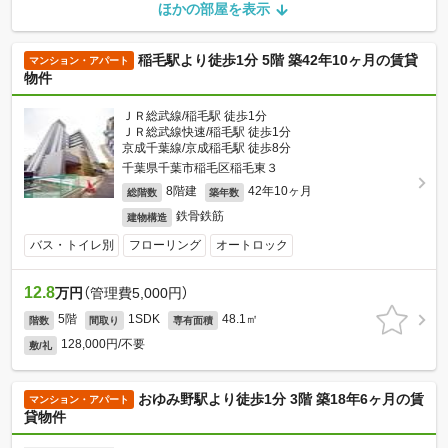
ほかの部屋を表示
稲毛駅より徒歩1分 5階 築42年10ヶ月の賃貸
マンション・アパート
物件
ＪＲ総武線/稲毛駅 徒歩1分
ＪＲ総武線快速/稲毛駅 徒歩1分
京成千葉線/京成稲毛駅 徒歩8分
千葉県千葉市稲毛区稲毛東３
8階建
42年10ヶ月
総階数
築年数
鉄骨鉄筋
建物構造
バス・トイレ別
フローリング
オートロック
12.8
万円
（管理費5,000円）
5階
1SDK
48.1㎡
階数
間取り
専有面積
128,000円/不要
敷/礼
おゆみ野駅より徒歩1分 3階 築18年6ヶ月の賃
マンション・アパート
貸物件