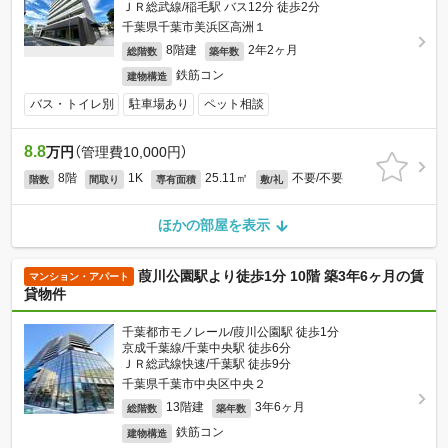
ＪＲ総武線/稲毛駅 バス12分 徒歩2分
千葉県千葉市美浜区高洲１
8階建
2年2ヶ月
総階数
築年数
鉄筋コン
建物構造
バス・トイレ別
駐車場あり
ペット相談
8.8
万円
（管理費10,000円）
8階
1K
25.11㎡
不要/不要
階数
間取り
専有面積
敷/礼
ほかの部屋を表示
葭川公園駅より徒歩1分 10階 築3年6ヶ月の賃
マンション・アパート
貸物件
千葉都市モノレール/葭川公園駅 徒歩1分
京成千葉線/千葉中央駅 徒歩6分
ＪＲ総武線快速/千葉駅 徒歩9分
千葉県千葉市中央区中央２
13階建
3年6ヶ月
総階数
築年数
鉄筋コン
建物構造