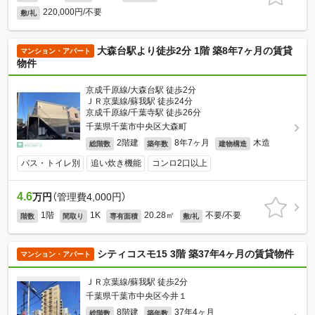
220,000円/不要
敷/礼
大森台駅より徒歩2分 1階 築8年7ヶ月の賃貸
マンション・アパート
物件
京成千原線/大森台駅 徒歩2分
ＪＲ京葉線/蘇我駅 徒歩24分
京成千原線/千葉寺駅 徒歩26分
千葉県千葉市中央区大森町
2階建
8年7ヶ月
木造
総階数
築年数
建物構造
バス・トイレ別
追い炊き機能
コンロ2口以上
4.6
万円
（管理費4,000円）
1階
1K
20.28㎡
不要/不要
階数
間取り
専有面積
敷/礼
シティコスモ15 3階 築37年4ヶ月の賃貸物件
マンション・アパート
ＪＲ京葉線/蘇我駅 徒歩2分
千葉県千葉市中央区今井１
8階建
37年4ヶ月
総階数
築年数