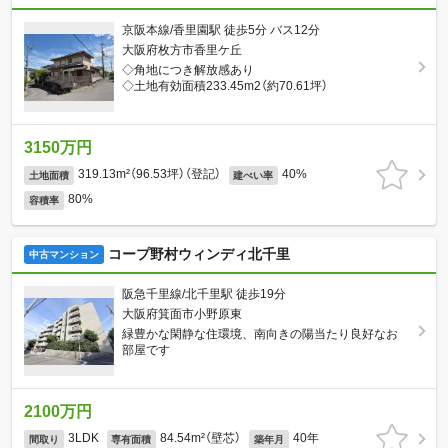
京阪本線/香里園駅 徒歩5分 バス12分
大阪府枚方市香里ケ丘
◇角地につき解放感あり
◇土地有効面積233.45m2（約70.61坪）
3150万円
319.13m²（96.53坪）（登記）
40%
土地面積
建ぺい率
80%
容積率
コープ野村ウィンディ北千里
中古マンション
阪急千里線/北千里駅 徒歩19分
大阪府箕面市小野原東
緑豊かな閑静な住環境、南向きの陽当たり良好なお
部屋です
2100万円
3LDK
84.54m²（壁芯）
40年
間取り
専有面積
築年月