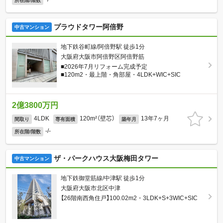
所在階/階数
プラウドタワー阿倍野
中古マンション
地下鉄谷町線/阿倍野駅 徒歩1分
大阪府大阪市阿倍野区阿倍野筋
■2026年7月リフォーム完成予定
■120m2・最上階・角部屋・4LDK+WIC+SIC
2億3800万円
4LDK
120m²（壁芯）
13年7ヶ月
間取り
専有面積
築年月
-/-
所在階/階数
ザ・パークハウス大阪梅田タワー
中古マンション
地下鉄御堂筋線/中津駅 徒歩1分
大阪府大阪市北区中津
【26階南西角住戸】100.02m2・3LDK+S+3WIC+SIC