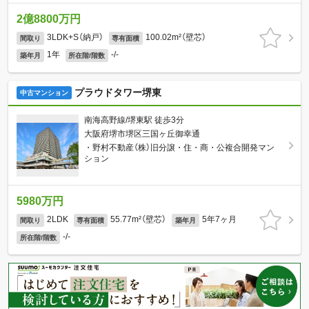
2億8800万円
3LDK+S（納戸）
100.02m²（壁芯）
間取り
専有面積
1年
-/-
築年月
所在階/階数
プラウドタワー堺東
中古マンション
南海高野線/堺東駅 徒歩3分
大阪府堺市堺区三国ヶ丘御幸通
・野村不動産（株）旧分譲・住・商・公複合開発マン
ション
5980万円
2LDK
55.77m²（壁芯）
5年7ヶ月
間取り
専有面積
築年月
-/-
所在階/階数