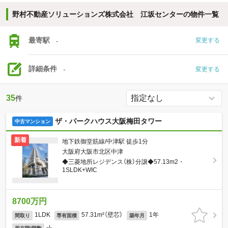
野村不動産ソリューションズ株式会社 江坂センターの物件一覧
最寄駅
-
変更する
詳細条件
-
変更する
35
件
ザ・パークハウス大阪梅田タワー
中古マンション
新着
地下鉄御堂筋線/中津駅 徒歩1分
大阪府大阪市北区中津
◆三菱地所レジデンス（株）分譲◆57.13m2・
1SLDK+WIC
8700万円
1LDK
57.31m²（壁芯）
1年
間取り
専有面積
築年月
-/-