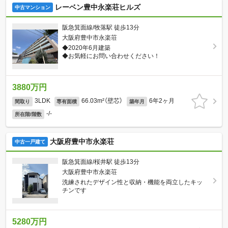
レーベン豊中永楽荘ヒルズ
中古マンション
阪急箕面線/牧落駅 徒歩13分
大阪府豊中市永楽荘
◆2020年6月建築
◆お気軽にお問い合わせください！
3880万円
3LDK
66.03m²（壁芯）
6年2ヶ月
間取り
専有面積
築年月
-/-
所在階/階数
大阪府豊中市永楽荘
中古一戸建て
阪急箕面線/桜井駅 徒歩13分
大阪府豊中市永楽荘
洗練されたデザイン性と収納・機能を両立したキッ
チンです
5280万円