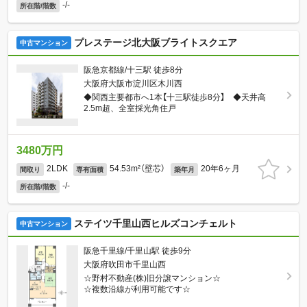
-/-
所在階/階数
プレステージ北大阪ブライトスクエア
中古マンション
阪急京都線/十三駅 徒歩8分
大阪府大阪市淀川区木川西
◆関西主要都市へ1本【十三駅徒歩8分】 ◆天井高
2.5m超、全室採光角住戸
3480万円
2LDK
54.53m²（壁芯）
20年6ヶ月
間取り
専有面積
築年月
-/-
所在階/階数
ステイツ千里山西ヒルズコンチェルト
中古マンション
阪急千里線/千里山駅 徒歩9分
大阪府吹田市千里山西
☆野村不動産(株)旧分譲マンション☆
☆複数沿線が利用可能です☆