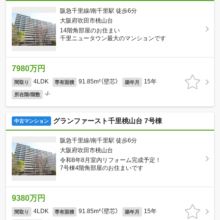
阪急千里線/南千里駅 徒歩6分
大阪府吹田市桃山台
14階角部屋のお住まい
千里ニュータウン最大のマンションです
7980万円
4LDK
91.85m²（壁芯）
15年
間取り
専有面積
築年月
-/-
所在階/階数
グランファースト千里桃山台 7号棟
中古マンション
阪急千里線/南千里駅 徒歩6分
大阪府吹田市桃山台
令和8年8月室内リフォーム完成予定！
7号棟4階角部屋のお住まいです
9380万円
4LDK
91.85m²（壁芯）
15年
間取り
専有面積
築年月