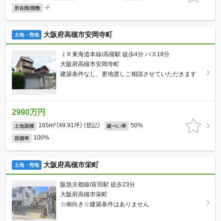
-/-
所在階/階数
大阪府高槻市安岡寺町
土地・売地
ＪＲ東海道本線/高槻駅 徒歩4分 バス18分
大阪府高槻市安岡寺町
建築条件なし、更地渡しご相談させていただきます
2990万円
165m²（49.91坪）（登記）
50%
土地面積
建ぺい率
100%
容積率
大阪府高槻市栄町
土地・売地
阪急京都線/富田駅 徒歩23分
大阪府高槻市栄町
☆南向き☆建築条件はありません