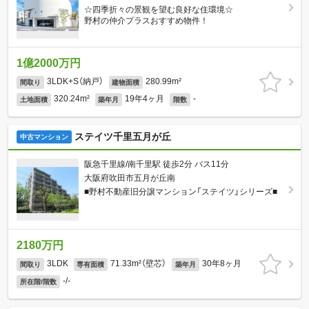
☆四季折々の景観を望む良好な住環境☆
野村の仲介プラスおすすめ物件！
1億2000万円
3LDK+S（納戸）
280.99m²
間取り
建物面積
320.24m²
19年4ヶ月
-
土地面積
築年月
階数
ステイツ千里五月が丘
中古マンション
阪急千里線/南千里駅 徒歩2分 バス11分
大阪府吹田市五月が丘南
■野村不動産旧分譲マンション「ステイツ」シリーズ■
2180万円
3LDK
71.33m²（壁芯）
30年8ヶ月
間取り
専有面積
築年月
-/-
所在階/階数