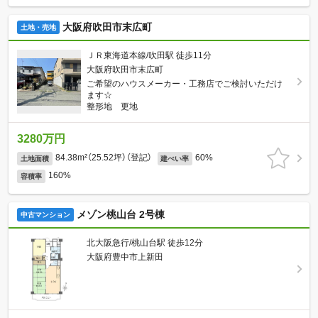
大阪府吹田市末広町
土地・売地
ＪＲ東海道本線/吹田駅 徒歩11分
大阪府吹田市末広町
ご希望のハウスメーカー・工務店でご検討いただけ
ます☆
整形地 更地
3280万円
84.38m²（25.52坪）（登記）
60%
土地面積
建ぺい率
160%
容積率
メゾン桃山台 2号棟
中古マンション
北大阪急行/桃山台駅 徒歩12分
大阪府豊中市上新田