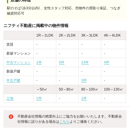
店舗の特徴
駅のそば（歩3分以内）、女性スタッフ対応、売物件の買取り保証、つなぎ
融資対応可
ニフティ不動産に掲載中の物件情報
1R～1LDK
2K～2LDK
3K～3LDK
4K～4LDK
賃貸
-
-
-
-
-
新築マンション
-
-
-
-
-
中古マンション
1件
5件
14件
4件
-
新築戸建
-
-
-
-
-
中古戸建
-
-
3件
-
～50㎡
50～80㎡
80～100㎡
100～130㎡
土地
1件
-
1件
-
不動産会社情報の精度向上にご協力をお願いいたします。不動産会
社情報に誤りがある場合は
こちら
よりご連絡ください。