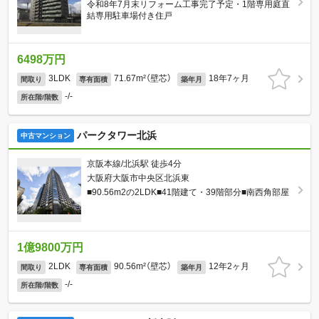
令和8年7月末リフォーム工事完了予定・1階専用庭直
結専用駐車場付き住戸
6498万円
3LDK
71.67m²（壁芯）
18年7ヶ月
間取り
専有面積
築年月
-/-
所在階/階数
パークタワー北浜
中古マンション
京阪本線/北浜駅 徒歩4分
大阪府大阪市中央区北浜東
■90.56m2の2LDK■41階建て・39階部分■南西角部屋
1億9800万円
2LDK
90.56m²（壁芯）
12年2ヶ月
間取り
専有面積
築年月
-/-
所在階/階数