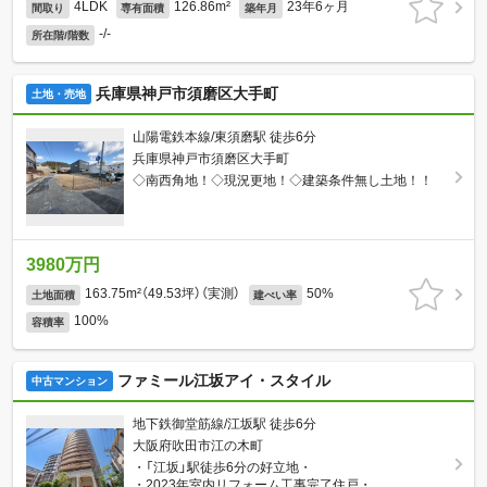
4LDK
126.86m²
23年6ヶ月
間取り
専有面積
築年月
-/-
所在階/階数
兵庫県神戸市須磨区大手町
土地・売地
山陽電鉄本線/東須磨駅 徒歩6分
兵庫県神戸市須磨区大手町
◇南西角地！◇現況更地！◇建築条件無し土地！！
3980万円
163.75m²（49.53坪）（実測）
50%
土地面積
建ぺい率
100%
容積率
ファミール江坂アイ・スタイル
中古マンション
地下鉄御堂筋線/江坂駅 徒歩6分
大阪府吹田市江の木町
・「江坂」駅徒歩6分の好立地・
・2023年室内リフォーム工事完了住戸・