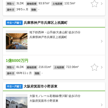
3LDK
93.97m²
132.5m²
間取り
建物面積
土地面積
3年5ヶ月
-
築年月
階数
兵庫県神戸市兵庫区上祇園町
中古一戸建て
地下鉄西神・山手線/大倉山駅 徒歩15分
兵庫県神戸市兵庫区上祇園町
1億6000万円
8LDK
216.01m²
722.06m²
間取り
建物面積
土地面積
66年11ヶ月
-
築年月
階数
大阪府箕面市小野原東
中古一戸建て
大阪モノレール彩都線/豊川駅 徒歩15分
大阪府箕面市小野原東