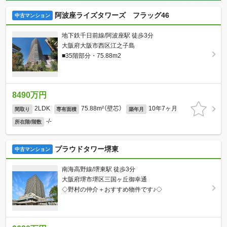
阿波座ライズタワーズ フラッグ46
中古マンション
地下鉄千日前線/阿波座駅 徒歩3分
大阪府大阪市西区江之子島
■35階部分・75.88m2
8490万円
2LDK
75.88m²（壁芯）
10年7ヶ月
間取り
専有面積
築年月
-/-
所在階/階数
プラウドタワー堺東
中古マンション
南海高野線/堺東駅 徒歩3分
大阪府堺市堺区三国ヶ丘御幸通
◇野村の仲介＋おすすめ物件です♪◇