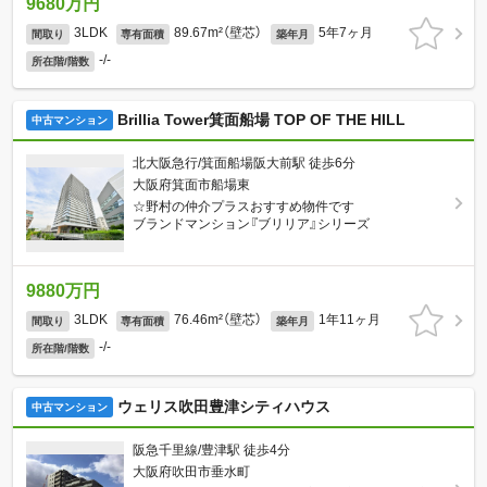
9680万円
3LDK
89.67m²（壁芯）
5年7ヶ月
間取り
専有面積
築年月
-/-
所在階/階数
Brillia Tower箕面船場 TOP OF THE HILL
中古マンション
北大阪急行/箕面船場阪大前駅 徒歩6分
大阪府箕面市船場東
☆野村の仲介プラスおすすめ物件です
ブランドマンション『ブリリア』シリーズ
9880万円
3LDK
76.46m²（壁芯）
1年11ヶ月
間取り
専有面積
築年月
-/-
所在階/階数
ウェリス吹田豊津シティハウス
中古マンション
阪急千里線/豊津駅 徒歩4分
大阪府吹田市垂水町