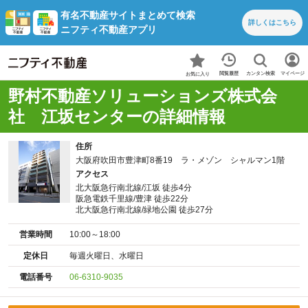
有名不動産サイトまとめて検索
詳しくは
こちら
ニフティ不動産アプリ
カンタン検索
閲覧履歴
マイページ
お気に入り
野村不動産ソリューションズ株式会
社 江坂センターの詳細情報
住所
大阪府吹田市豊津町8番19 ラ・メゾン シャルマン1階
アクセス
北大阪急行南北線/江坂 徒歩4分
阪急電鉄千里線/豊津 徒歩22分
北大阪急行南北線/緑地公園 徒歩27分
営業時間
10:00～18:00
定休日
毎週火曜日、水曜日
電話番号
06-6310-9035