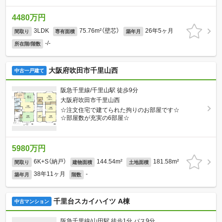
4480万円
3LDK
75.76m²（壁芯）
26年5ヶ月
間取り
専有面積
築年月
-/-
所在階/階数
大阪府吹田市千里山西
中古一戸建て
阪急千里線/千里山駅 徒歩9分
大阪府吹田市千里山西
☆注文住宅で建てられた拘りのお部屋です☆
☆部屋数が充実の6部屋☆
5980万円
6K+S（納戸）
144.54m²
181.58m²
間取り
建物面積
土地面積
38年11ヶ月
-
築年月
階数
千里台スカイハイツ A棟
中古マンション
阪急千里線/山田駅 徒歩1分 バス9分