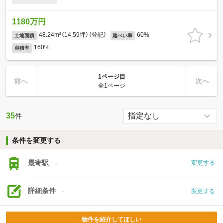
1180万円
48.24m²（14.59坪）（登記）
60%
土地面積
建ぺい率
160%
容積率
1ページ目
前へ
次へ
全1ページ
35
件
条件を変更する
最寄駅
-
変更する
詳細条件
-
変更する
物件を紹介してほしい