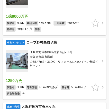
1億9000万円
7LDK
460.57m²
460.62m²
間取り
建物面積
土地面積
29年11ヶ月
-
築年月
階数
コープ野村高槻 A棟
中古マンション
ＪＲ東海道本線/高槻駅 徒歩16分
大阪府高槻市殿町
◇68.47m2・3LDK リフォームについてもご相談く
ださい♪
1250万円
3LDK
68.47m²（壁芯）
51年10ヶ月
間取り
専有面積
築年月
-/-
所在階/階数
大阪府枚方市香里ケ丘
土地・売地