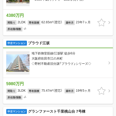
4380万円
2LDK
62.65m²（壁芯）
23年7ヶ月
間取り
専有面積
築年月
-/-
所在階/階数
プラウド江坂
中古マンション
地下鉄御堂筋線/江坂駅 徒歩6分
大阪府吹田市江の木町
◇野村不動産旧分譲「プラウド」シリーズ◇
5980万円
3LDK
75.47m²（壁芯）
19年5ヶ月
間取り
専有面積
築年月
-/-
所在階/階数
グランファースト千里桃山台 7号棟
中古マンション