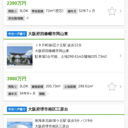
2390万円
3LDK
72m²（壁芯）
52年7ヶ月
間取り
専有面積
築年月
-/-
所在階/階数
大阪府四條畷市岡山東
中古一戸建て
ＪＲ片町線/忍ケ丘駅 徒歩12分
大阪府四條畷市岡山東
駐車場2台可能、土地299.61m2/建物205.73m2
3980万円
3LDK
205.73m²
299.61m²
間取り
建物面積
土地面積
34年9ヶ月
-
築年月
階数
大阪府堺市南区三原台
中古一戸建て
南海泉北線/泉ケ丘駅 徒歩3分 バス9分
大阪府堺市南区三原台