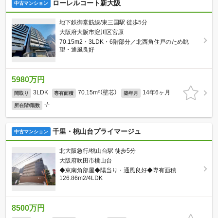
ローレルコート新大阪
中古マンション
地下鉄御堂筋線/東三国駅 徒歩5分
大阪府大阪市淀川区宮原
70.15m2・3LDK・6階部分／北西角住戸のため眺
望・通風良好
5980万円
3LDK
70.15m²（壁芯）
14年6ヶ月
間取り
専有面積
築年月
-/-
所在階/階数
千里・桃山台プライマージュ
中古マンション
北大阪急行/桃山台駅 徒歩5分
大阪府吹田市桃山台
◆東南角部屋◆陽当り・通風良好◆専有面積
126.86m2/4LDK
8500万円