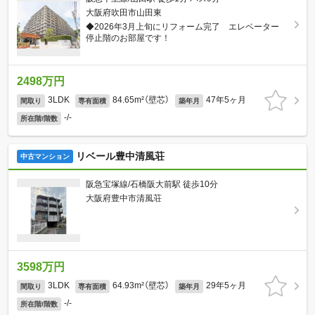
大阪府吹田市山田東
◆2026年3月上旬にリフォーム完了 エレベーター
停止階のお部屋です！
2498万円
3LDK
84.65m²（壁芯）
47年5ヶ月
間取り
専有面積
築年月
-/-
所在階/階数
リベール豊中清風荘
中古マンション
阪急宝塚線/石橋阪大前駅 徒歩10分
大阪府豊中市清風荘
3598万円
3LDK
64.93m²（壁芯）
29年5ヶ月
間取り
専有面積
築年月
-/-
所在階/階数