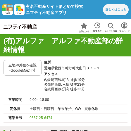
有名不動産サイトまとめて検索
詳しくは
こちら
ニフティ不動産アプリ
カンタン検索
閲覧履歴
マイページ
お気に入り
(有)アルファ アルファ不動産部の詳
細情報
住所
立地や外観を確認
愛知県愛西市町方町大山田３７－１
(GoogleMap)
アクセス
名鉄尾西線/町方 徒歩19分
名鉄尾西線/六輪 徒歩23分
名鉄尾西線/渕高 徒歩33分
営業時間
9:00～18:00
定休日
土曜日・日曜日、年末年始、GW、夏季休暇
電話番号
0567-25-6474