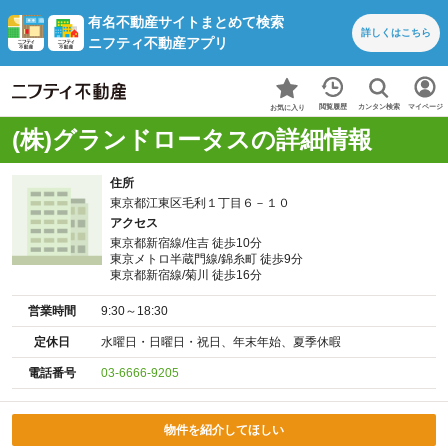
有名不動産サイトまとめて検索
詳しくは
こちら
ニフティ不動産アプリ
カンタン検索
閲覧履歴
マイページ
お気に入り
(株)グランドロータスの詳細情報
住所
東京都江東区毛利１丁目６－１０
アクセス
東京都新宿線/住吉 徒歩10分
東京メトロ半蔵門線/錦糸町 徒歩9分
東京都新宿線/菊川 徒歩16分
営業時間
9:30～18:30
定休日
水曜日・日曜日・祝日、年末年始、夏季休暇
電話番号
03-6666-9205
物件を紹介してほしい