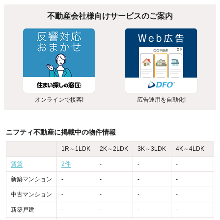
不動産会社様向けサービスのご案内
オンラインで接客!
広告運用を自動化!
ニフティ不動産に掲載中の物件情報
1R～1LDK
2K～2LDK
3K～3LDK
4K～4LDK
賃貸
2件
-
-
-
-
新築マンション
-
-
-
-
-
中古マンション
-
-
-
-
-
新築戸建
-
-
-
-
-