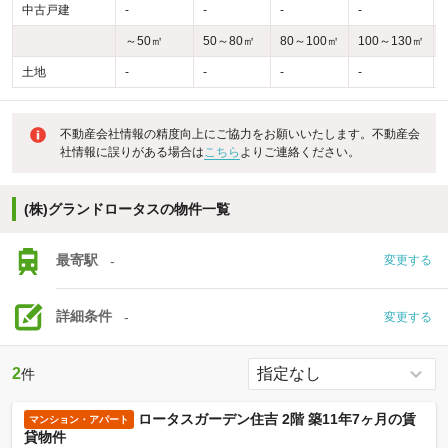
中古戸建
-
-
-
-
-
～50㎡
50～80㎡
80～100㎡
100～130㎡
土地
-
-
-
-
-
不動産会社情報の精度向上にご協力をお願いいたします。不動産会
社情報に誤りがある場合は
こちら
よりご連絡ください。
(株)グランドロータスの物件一覧
最寄駅
-
変更する
詳細条件
-
変更する
2
件
ロータスガーデン住吉 2階 築11年7ヶ月の賃
マンション・アパート
貸物件