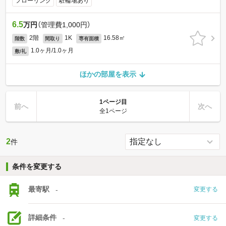
フローリング
駐輪場あり
6.5
万円
（管理費1,000円）
2階
1K
16.58㎡
階数
間取り
専有面積
1.0ヶ月/1.0ヶ月
敷/礼
ほかの部屋を表示
1ページ目
前へ
次へ
全1ページ
2
件
条件を変更する
最寄駅
-
変更する
詳細条件
-
変更する