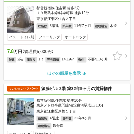
都営新宿線/住吉駅 徒歩2分
ＪＲ総武本線/錦糸町駅 徒歩12分
東京都江東区住吉２丁目
3階建
11年7ヶ月
木造
総階数
築年数
建物構造
バス・トイレ別
フローリング
オートロック
7.8
万円
（管理費5,000円）
2階
1R
14.19㎡
不要/1.0ヶ月
階数
間取り
専有面積
敷/礼
ほかの部屋を表示
須藤ビル 2階 築32年9ヶ月の賃貸物件
マンション・アパート
都営新宿線/住吉駅 徒歩10分
東京メトロ半蔵門線/清澄白河駅 徒歩13分
東京都江東区扇橋１丁目
4階建
32年9ヶ月
総階数
築年数
鉄骨造
建物構造